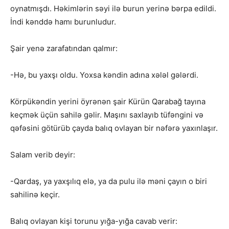
oynatmışdı. Həkimlərin səyi ilə burun yerinə bərpa edildi.
İndi kənddə hamı burunludur.
Şair yenə zarafatından qalmır:
-Hə, bu yaxşı oldu. Yoxsa kəndin adına xələl gələrdi.
Körpükəndin yerini öyrənən şair Kürün Qarabağ tayına
keçmək üçün sahilə gəlir. Maşını saxlayıb tüfəngini və
qəfəsini götürüb çayda balıq ovlayan bir nəfərə yaxınlaşır.
Salam verib deyir:
-Qardaş, ya yaxşılıq elə, ya da pulu ilə məni çayın o biri
sahilinə keçir.
Balıq ovlayan kişi torunu yığa-yığa cavab verir: