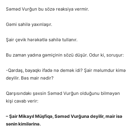
Səməd Vurğun bu sözə reaksiya vermir.
Gəmi sahilə yaxınlaşır.
Şair çevik hərəkətlə sahilə tullanır.
Bu zaman yadına gəmiçinin sözü düşür. Odur ki, soruşur:
-Qardaş, bayaqkı ifadə nə demək idi? Şair məlumdur kimə
deyilir. Bəs mair nədir?
Qarşısındakı şəxsin Səməd Vurğun olduğunu bilməyən
kişi cavab verir:
– Şair Mikayıl Müşfiqə, Səməd Vurğuna deyilir, mair isə
sənin kimilərinə.