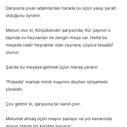
Qarşısına çıxan adamlardan harada ov üçün yaxşı şərait
olduğunu öyrənir.
Məlum olur ki, Körpükəndin qarşısında, Kür çayının o
tayında ov heyvanları ilə zəngin meşə var. Hətta bu
meşədə nadir heyvanlar olan ceyrana, cüyürə təsadüf
olunur.
Şairdə bu meşəyə getmək üçün maraq yaranır.
“Pobeda” markalı minik maşınını deyilən istiqamətə
yönəldir.
Çox getmir ki, qarşısına bir kənd çıxır.
Məlumat almaq üçün maşını saxlayır və yol kənarında
qoyun otaran bir kişidən soruşur: