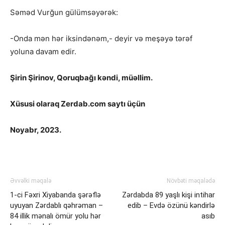
Səməd Vurğun gülümsəyərək:
-Onda mən hər iksindənəm,- deyir və meşəyə tərəf
yoluna davam edir.
Şirin Şirinov, Qoruqbağı kəndi, müəllim.
Xüsusi olaraq Zerdab.com saytı üçün
Noyabr, 2023.
Əvvəlki məqalə
Növbəti məqalədə
1-ci Fəxri Xiyabanda şərəflə
Zərdabda 89 yaşlı kişi intihar
uyuyan Zərdablı qəhrəman –
edib – Evdə özünü kəndirlə
84 illik mənalı ömür yolu hər
asıb