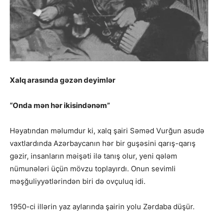
Xalq arasında gəzən deyimlər
“Onda mən hər ikisindənəm”
Həyatından məlumdur ki, xalq şairi Səməd Vurğun asudə
vaxtlardında Azərbaycanın hər bir guşəsini qarış-qarış
gəzir, insanların məişəti ilə tanış olur, yeni qələm
nümunələri üçün mövzu toplayırdı. Onun sevimli
məşğuliyyətlərindən biri də ovçuluq idi.
1950-ci illərin yaz aylarında şairin yolu Zərdaba düşür.