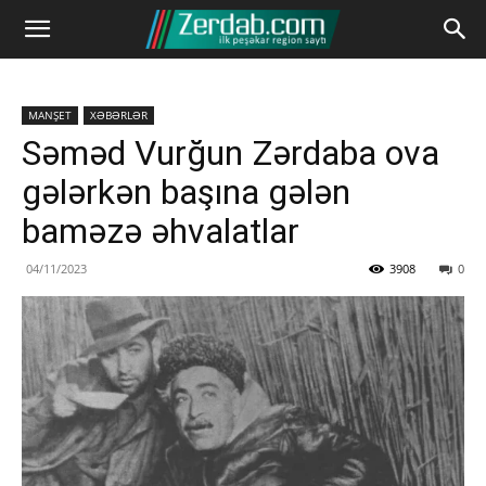
MANŞET
XƏBƏRLƏR
Səməd Vurğun Zərdaba ova
gələrkən başına gələn
baməzə əhvalatlar
04/11/2023
3908
0