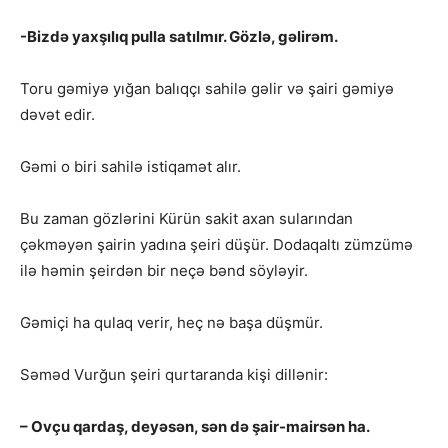
-Bizdə yaxşılıq pulla satılmır. Gözlə, gəlirəm.
Toru gəmiyə yığan balıqçı sahilə gəlir və şairi gəmiyə
dəvət edir.
Gəmi o biri sahilə istiqamət alır.
Bu zaman gözlərini Kürün sakit axan sularından
çəkməyən şairin yadına şeiri düşür. Dodaqaltı zümzümə
ilə həmin şeirdən bir neçə bənd söyləyir.
Gəmiçi ha qulaq verir, heç nə başa düşmür.
Səməd Vurğun şeiri qurtaranda kişi dillənir:
– Ovçu qardaş, deyəsən, sən də şair-mairsən ha.