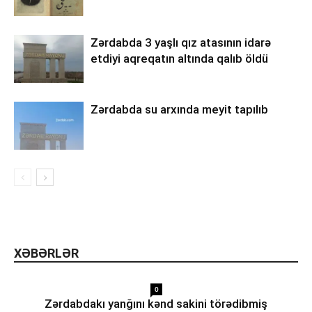
Zərdabda 3 yaşlı qız atasının idarə
etdiyi aqreqatın altında qalıb öldü
Zərdabda su arxında meyit tapılıb
XƏBƏRLƏR
0
Zərdabdakı yanğını kənd sakini törədibmiş