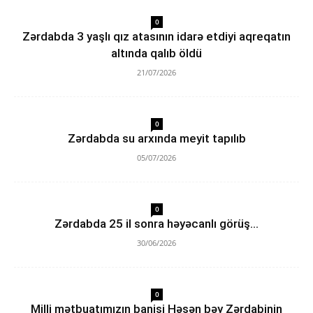
0
Zərdabda 3 yaşlı qız atasının idarə etdiyi aqreqatın
altında qalıb öldü
21/07/2026
0
Zərdabda su arxında meyit tapılıb
05/07/2026
0
Zərdabda 25 il sonra həyəcanlı görüş…
30/06/2026
0
Milli mətbuatımızın banisi Həsən bəy Zərdabinin