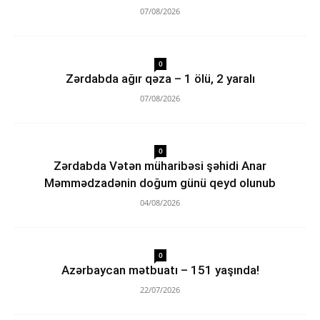
07/08/2026
0
Zərdabda ağır qəza – 1 ölü, 2 yaralı
07/08/2026
0
Zərdabda Vətən müharibəsi şəhidi Anar
Məmmədzadənin doğum günü qeyd olunub
04/08/2026
0
Azərbaycan mətbuatı – 151 yaşında!
22/07/2026