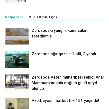
kəsə örnəkdir
MƏQALƏLƏR
MÜƏLLIF DAHA ÇOX
Zərdabdakı yanğını kənd sakini
törədibmiş
Zərdabda ağır qəza – 1 ölü, 2 yaralı
Zərdabda Vətən müharibəsi şəhidi Anar
Məmmədzadənin doğum günü qeyd
olunub
Azərbaycan mətbuatı – 151 yaşında!