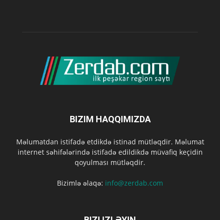
BIZIM HAQQIMIZDA
Məlumatdan istifadə etdikdə istinad mütləqdir. Məlumat
internet səhifələrində istifadə edildikdə müvafiq keçidin
qoyulması mütləqdir.
Bizimlə əlaqə:
info@zerdab.com
BIZI IZLƏYIN