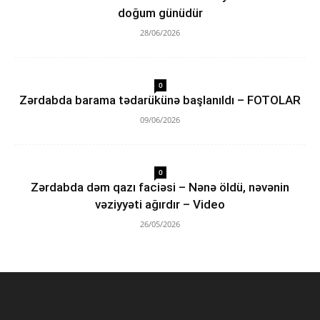
doğum günüdür
28/06/2026
0
Zərdabda barama tədarükünə başlanıldı – FOTOLAR
09/06/2026
0
Zərdabda dəm qazı faciəsi – Nənə öldü, nəvənin
vəziyyəti ağırdır – Video
26/05/2026