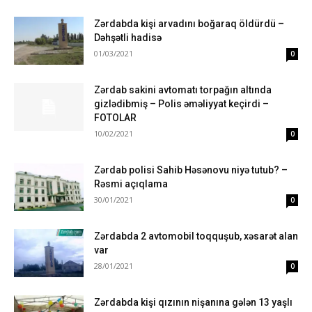
Zərdabda kişi arvadını boğaraq öldürdü –
Dəhşətli hadisə
01/03/2021
0
Zərdab sakini avtomatı torpağın altında
gizlədibmiş – Polis əməliyyat keçirdi –
FOTOLAR
10/02/2021
0
Zərdab polisi Sahib Həsənovu niyə tutub? –
Rəsmi açıqlama
30/01/2021
0
Zərdabda 2 avtomobil toqquşub, xəsarət alan
var
28/01/2021
0
Zərdabda kişi qızının nişanına gələn 13 yaşlı