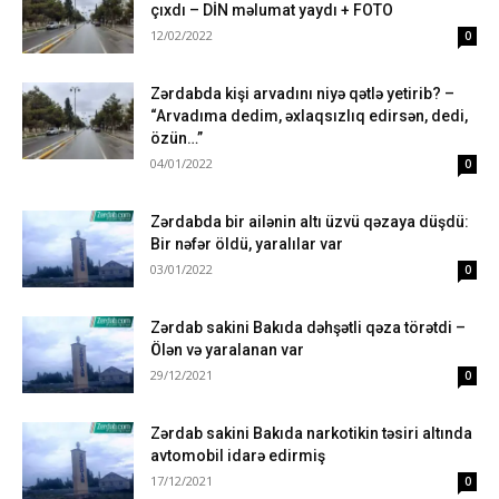
çıxdı – DİN məlumat yaydı + FOTO
12/02/2022
0
Zərdabda kişi arvadını niyə qətlə yetirib? –
“Arvadıma dedim, əxlaqsızlıq edirsən, dedi,
özün…”
04/01/2022
0
Zərdabda bir ailənin altı üzvü qəzaya düşdü:
Bir nəfər öldü, yaralılar var
03/01/2022
0
Zərdab sakini Bakıda dəhşətli qəza törətdi –
Ölən və yaralanan var
29/12/2021
0
Zərdab sakini Bakıda narkotikin təsiri altında
avtomobil idarə edirmiş
17/12/2021
0