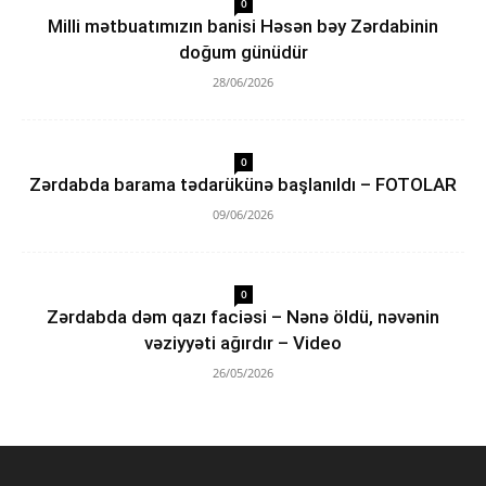
0
Milli mətbuatımızın banisi Həsən bəy Zərdabinin
doğum günüdür
28/06/2026
0
Zərdabda barama tədarükünə başlanıldı – FOTOLAR
09/06/2026
0
Zərdabda dəm qazı faciəsi – Nənə öldü, nəvənin
vəziyyəti ağırdır – Video
26/05/2026