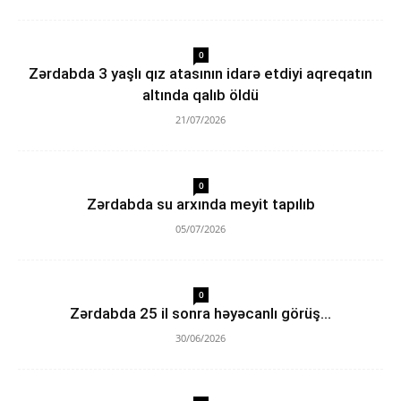
0
Zərdabda 3 yaşlı qız atasının idarə etdiyi aqreqatın
altında qalıb öldü
21/07/2026
0
Zərdabda su arxında meyit tapılıb
05/07/2026
0
Zərdabda 25 il sonra həyəcanlı görüş…
30/06/2026