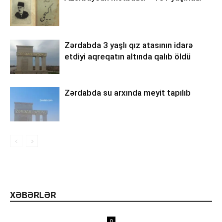
Zərdabda 3 yaşlı qız atasının idarə
etdiyi aqreqatın altında qalıb öldü
Zərdabda su arxında meyit tapılıb
XƏBƏRLƏR
0