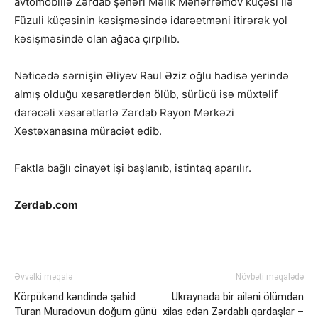
avtomobillə Zərdab şəhəri Məlik Məhərrəmov küçəsi ilə
Füzuli küçəsinin kəsişməsində idarəetməni itirərək yol
kəsişməsində olan ağaca çırpılıb.
Nəticədə sərnişin Əliyev Raul Əziz oğlu hadisə yerində
almış olduğu xəsarətlərdən ölüb, sürücü isə müxtəlif
dərəcəli xəsarətlərlə Zərdab Rayon Mərkəzi
Xəstəxanasına müraciət edib.
Faktla bağlı cinayət işi başlanıb, istintaq aparılır.
Zerdab.com
Əvvəlki məqalə
Növbəti məqalədə
Körpükənd kəndində şəhid
Ukraynada bir ailəni ölümdən
Turan Muradovun doğum günü
xilas edən Zərdablı qardaşlar –