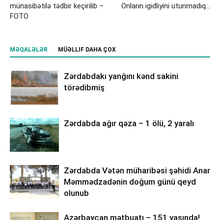
münasibətilə tədbir keçirilib –
Onların igidliyini utunmadıq…
FOTO
MƏQALƏLƏR
MÜƏLLIF DAHA ÇOX
Zərdabdakı yanğını kənd sakini
törədibmiş
Zərdabda ağır qəza – 1 ölü, 2 yaralı
Zərdabda Vətən müharibəsi şəhidi Anar
Məmmədzadənin doğum günü qeyd
olunub
Azərbaycan mətbuatı – 151 yaşında!