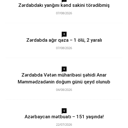
Zərdabdakı yanğını kənd sakini törədibmiş
07/08/2026
0
Zərdabda ağır qəza – 1 ölü, 2 yaralı
07/08/2026
0
Zərdabda Vətən müharibəsi şəhidi Anar
Məmmədzadənin doğum günü qeyd olunub
04/08/2026
0
Azərbaycan mətbuatı – 151 yaşında!
22/07/2026