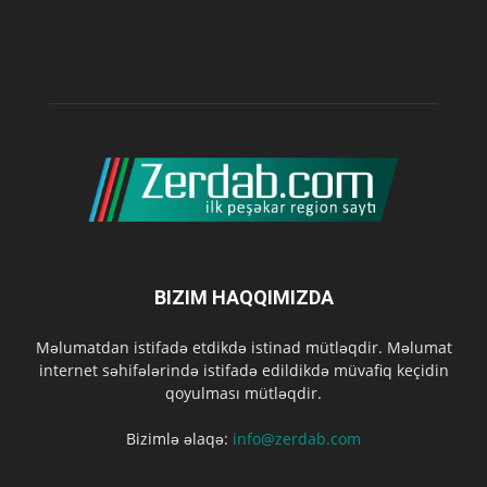
BIZIM HAQQIMIZDA
Məlumatdan istifadə etdikdə istinad mütləqdir. Məlumat
internet səhifələrində istifadə edildikdə müvafiq keçidin
qoyulması mütləqdir.
Bizimlə əlaqə:
info@zerdab.com