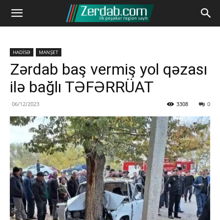
HADİSƏ
MANŞET
Zərdab baş vermiş yol qəzası
ilə bağlı TƏFƏRRÜAT
06/12/2023
3308
0