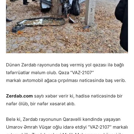
Dünən Zərdab rayonunda baş vermiş yol qəzası ilə bağlı
təfərrüatlar məlum olub. Qəza “VAZ-2107”
markalı avtomobil ağaca çırpılması nəticəsində baş verib.
Zerdab.com
saytı xəbər verir ki, hadisə nəticəsində bir
nəfər ölüb, bir nəfər xəsarət alıb.
Belə ki, Zərdab rayonunun Qaravəlli kəndində yaşayan
Umarov Əmrah Vüqar oğlu idarə etdiyi “VAZ-2107” markalı