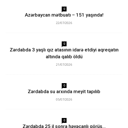
0
Azərbaycan mətbuatı – 151 yaşında!
22/07/2026
0
Zərdabda 3 yaşlı qız atasının idarə etdiyi aqreqatın
altında qalıb öldü
21/07/2026
0
Zərdabda su arxında meyit tapılıb
05/07/2026
0
Zərdabda 25 il sonra həyəcanlı görüş…