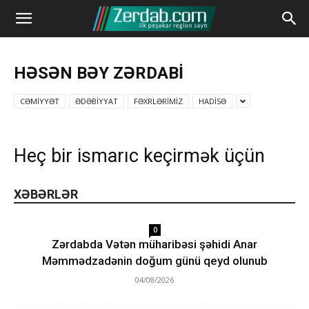
HƏSƏN BƏY ZƏRDABİ
CƏMİYYƏT
ƏDƏBİYYAT
FƏXRLƏRİMİZ
HADİSƏ
Heç bir ismarıc keçirmək üçün
XƏBƏRLƏR
0
Zərdabda Vətən müharibəsi şəhidi Anar
Məmmədzadənin doğum günü qeyd olunub
04/08/2026