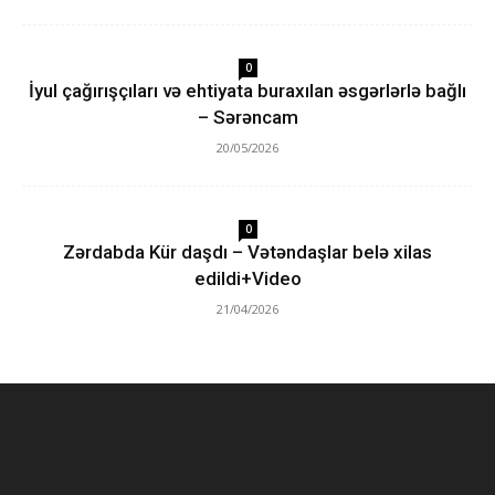
0
İyul çağırışçıları və ehtiyata buraxılan əsgərlərlə bağlı
– Sərəncam
20/05/2026
0
Zərdabda Kür daşdı – Vətəndaşlar belə xilas
edildi+Video
21/04/2026