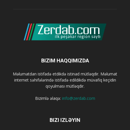
BIZIM HAQQIMIZDA
Məlumatdan istifadə etdikdə istinad mütləqdir. Məlumat
internet səhifələrində istifadə edildikdə müvafiq keçidin
qoyulması mütləqdir.
Bizimlə əlaqə:
info@zerdab.com
BIZI IZLƏYIN