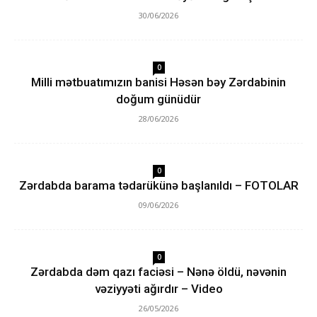
30/06/2026
0
Milli mətbuatımızın banisi Həsən bəy Zərdabinin
doğum günüdür
28/06/2026
0
Zərdabda barama tədarükünə başlanıldı – FOTOLAR
09/06/2026
0
Zərdabda dəm qazı faciəsi – Nənə öldü, nəvənin
vəziyyəti ağırdır – Video
26/05/2026