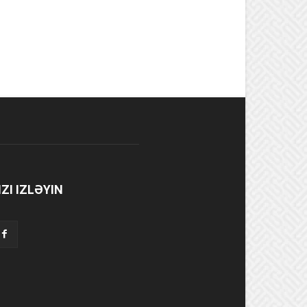
IZI IZLƏYIN