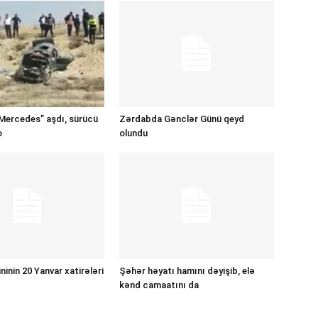
Mercedes” aşdı, sürücü
Zərdabda Gənclər Günü qeyd
o
olundu
inin 20 Yanvar xatirələri
Şəhər həyatı hamını dəyişib, elə
kənd camaatını da