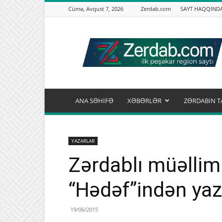
Cümə, Avqust 7, 2026
Zerdab.com
SAYT HAQQIND
Zərdab.com
ANA SƏHİFƏ
XƏBƏRLƏR
ZƏRDABIN T
YAZARLAR
Zərdablı müəllim
“Hədəf”indən yaz
19/06/2015