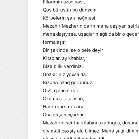
Ellərimin azad səsi,
Qoy bürüsün bu dünyanı
Körpələrin şən nəğməsi.
Məzahir Məzhərin dərin məna daşıyan şeirlər
məna daşıyırsa, uşaqların ağlı da bir o qədə
formalaşır.
Bir şeirində isə o belə deyir:
Kitablar, ay kitablar,
Bizə bilik verdiniz.
Gözləriniz yoxsa da,
Bizdən uzaq gördünüz.
Gizli qalan sirləri
Özümüzə açansan,
Harda varsa xəzinə
Ona düşən açarsan…
Məzahirin şeirlər kitabını oxuduqca, düşün
qiymətli bəxşiş ola bilməz. Mənə şagirdimin
əlvan və ətirli gül dəstəsi idi…