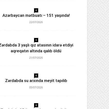
0
Azərbaycan mətbuatı – 151 yaşında!
22/07/2026
0
Zərdabda 3 yaşlı qız atasının idarə etdiyi
aqreqatın altında qalıb öldü
21/07/2026
0
Zərdabda su arxında meyit tapılıb
05/07/2026
0