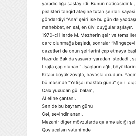
yaradıcılığa səsləyirdi. Bunun nəticəsidir k
pislikləri tənqid atəşinə tutan şeirləri sayə
göndərdiyi “Ana” şeiri isə bu gün də yaddaş
məhəbbət, ən saf, ən ülvi duyğular aşılayır.
1970-ci illərdə M. Məzhərin şeir və təmsillər
dərc olunmağa başladı, sonralar “Mingəçevir 
qəzetləri də onun şeirlərini çap etməyə başl
Hazırda Bakıda yaşayıb-yaradan istedadlı,
tirajla çap olunan “Uşaqların ağlı, böyükləri
Kitabı böyük zövqlə, həvəslə oxudum. Yəqi
bölməsində “Yetişdi məktəb günü” şeiri diq
Qalx yuxudan gül balam,
Al əlinə çantanı.
Sən də bu bayram günü
Gəl, sevindir ananı.
Məzahir digər mövzularda qələmə aldığı şeirl
Qoy ucalsın vətənimdə