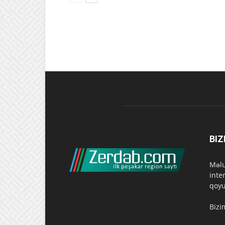
BIZ
Məlu
inte
qoyu
Bizi