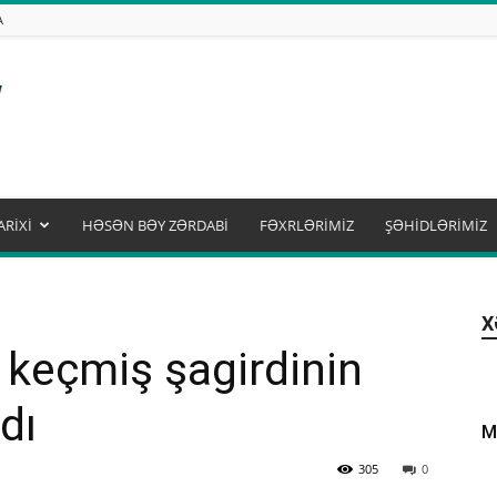
A
ARİXİ
HƏSƏN BƏY ZƏRDABİ
FƏXRLƏRİMİZ
ŞƏHİDLƏRİMİZ
X
 keçmiş şagirdinin
dı
M
305
0