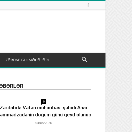
ZƏRDAB GÜLMƏCƏLƏRİ
ƏBƏRLƏR
0
Zərdabda Vətən müharibəsi şəhidi Anar
əmmədzadənin doğum günü qeyd olunub
04/08/2026