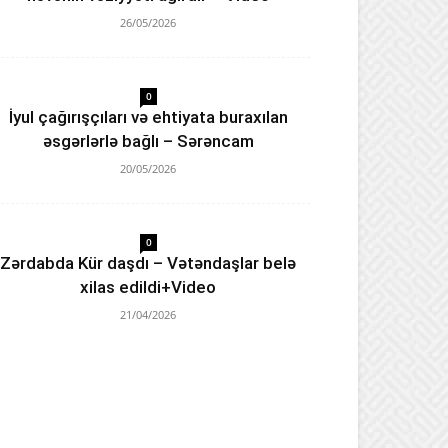
26/05/2026
0
İyul çağırışçıları və ehtiyata buraxılan
əsgərlərlə bağlı – Sərəncam
20/05/2026
0
Zərdabda Kür daşdı – Vətəndaşlar belə
xilas edildi+Video
21/04/2026