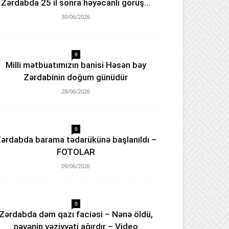
Zərdabda 25 il sonra həyəcanlı görüş…
30/06/2026
0
Milli mətbuatımızın banisi Həsən bəy
Zərdabinin doğum günüdür
28/06/2026
0
ərdabda barama tədarükünə başlanıldı –
FOTOLAR
09/06/2026
0
Zərdabda dəm qazı faciəsi – Nənə öldü,
nəvənin vəziyyəti ağırdır – Video