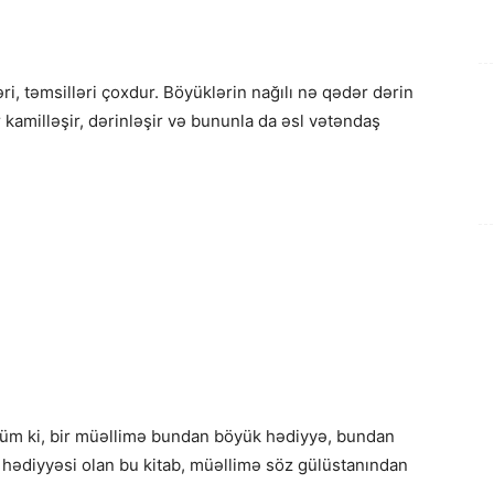
i, təmsilləri çoxdur. Böyüklərin nağılı nə qədər dərin
r kamilləşir, dərinləşir və bununla da əsl vətəndaş
düm ki, bir müəllimə bundan böyük hədiyyə, bundan
 hədiyyəsi olan bu kitab, müəllimə söz gülüstanından