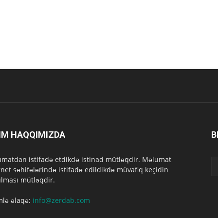
IM HAQQIMIZDA
B
matdan istifadə etdikdə istinad mütləqdir. Məlumat
rnet səhifələrində istifadə edildikdə müvafiq keçidin
lması mütləqdir.
mlə əlaqə:
info@zerdab.com