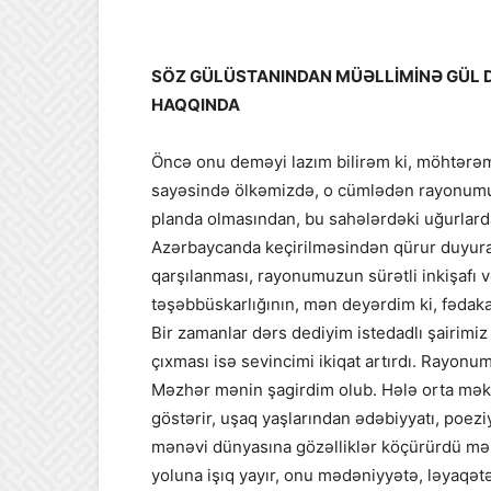
SÖZ GÜLÜSTANINDAN MÜƏLLİMİNƏ GÜL DƏ
HAQQINDA
Öncə onu deməyi lazım bilirəm ki, möhtərəm
sayəsində ölkəmizdə, o cümlədən rayonumuz
planda olmasından, bu sahələrdəki uğurlard
Azərbaycanda keçirilməsindən qürur duyur
qarşılanması, rayonumuzun sürətli inkişafı v
təşəbbüskarlığının, mən deyərdim ki, fədakar
Bir zamanlar dərs dediyim istedadlı şairimi
çıxması isə sevincimi ikiqat artırdı. Rayo
Məzhər mənin şagirdim olub. Hələ orta mək
göstərir, uşaq yaşlarından ədəbiyyatı, poeziy
mənəvi dünyasına gözəlliklər köçürürdü mən
yoluna işıq yayır, onu mədəniyyətə, ləyaqətə