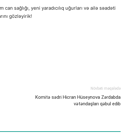
an sağlığı, yeni yaradıcılıq uğurları və ailə səadəti
rını gözləyirik!
Növbəti məqalədə
Komitə sədri Hicran Hüseynova Zərdabda
vətəndaşları qəbul edib