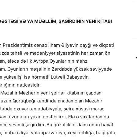
STƏSİ VƏ YA MÜƏLLİM, ŞAGİRDİNİN YENİ KİTABI
 Prezidentimiz cənab İlham Əliyevin qayğı və diqqəti
da təhsil və mədəniyyət siyasətinin hər zaman ön
an, eləcə də ilk Avropa Oyunlarının məhz
am. Oyunların məşəlinin Zərdabda yüksək səviyyədə
ə yüksəlişi isə hörmətli Lütvəli Babayevin
lığının nəticəsidir.
z Məzahir Məzhərin yeni şeirlər kitabının çapdan
numuzun Qoruqbağı kəndində anadan olan Məzahir
təbdə oxuyarkən ədəbiyyata, şeirə xüsusi maraq
anı özünə ən yaxın dost bilirdi. Elə o vaxtlardan da
im sevimli şagirdim. Bu gözəlliklər daim onun həyat
, mübarizliyə, vətənpərvərliyə, xeyirxahlığa, həqiqətə,