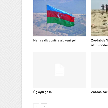
Həmrəylik gününə aid yeni şeir
Zərdabda “
öldü – Vide
Üç ayın gəlini
Zərdab sakin