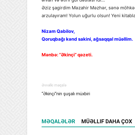
Əziz şagirdim Məzahir Məzhər, sənə möhkəm c
arzulayıram! Yolun uğurlu olsun! Yeni kitabla
Nizam Qabilov,
Qoruqbağı kənd sakini, ağsaqqal müəllim.
Mənbə: “Əkinçi” qəzeti.
Əvvəlki məqalə
“Əkinçi“nin şuşalı müxbiri
MƏQALƏLƏR
MÜƏLLIF DAHA ÇOX