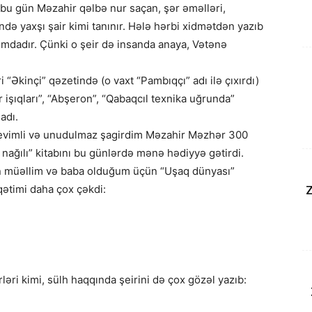
i, bu gün Məzahir qəlbə nur saçan, şər əməlləri,
sində yaxşı şair kimi tanınır. Hələ hərbi xidmətdən yazıb
ımdadır. Çünki o şeir də insanda anaya, Vətənə
i “Əkinçi” qəzetində (o vaxt “Pambıqçı” adı ilə çıxırdı)
işıqları”, “Abşeron”, “Qabaqcıl texnika uğrunda”
adı.
 sevimli və unudulmaz şagirdim Məzahir Məzhər 300
n nağılı” kitabını bu günlərdə mənə hədiyyə gətirdi.
n müəllim və baba olduğum üçün “Uşaq dünyası”
qətimi daha çox çəkdi:
Z
əri kimi, sülh haqqında şeirini də çox gözəl yazıb: