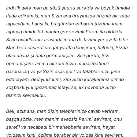
İndi ilk dəfə mən bu sözü şüurlu surətdə və böyük ümidlə
ifadə edirəm ki, mən Sizin ana ürəyinizdə hüznlü bir səda
tapacağam, hansı ki, bu gündən etibarən (özümə inam
tapmaq ümidi ilə) mənim çox sevimli Pərim ilə birlikdə
Sizin övladlarınız arasında mənə də lazımi yer ayrıla bilər.
Mən belə cəsarət və qətiyyətlə danışıram, halbuki, Sizdə
olan nəvazişi hələ görməmişəm, Sizi görüb, Sizi
öpməmişəm, amma bilirəm Sizin münasibətinizi
qazanacaq və ya Sizin əsas şərt və tələblərinizi qane
edəcəyəm, dediyiniz kimi, kim Sizin kürəkəniniz olmaq
xoşbəxtliyini qazanmaq istəyirsə, ilk növbədə Sizin
qızınızı sevməlidir.
Bəli, əziz ana, mən Sizin tələblərinizə cavab verirəm,
başqa sözlə, mən mənim əvəzsiz Pərimi sevirəm, onu
şərəfli və nəcabətli bir məhəbbətlə sevirəm, həyat
yoldaşım kimi, özümə bərabər bir yoldaş kimi sevirəm.