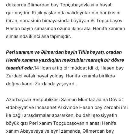
dekabrda Əlimərdan bəy Topçubaşovla ailə həyatı
qurmuşdur. Kiçik yaşlarında valideynlərinin hər ikisini
itirən, nənəsinin himayəsində böyüyən Ə. Topçubaşov
Həsən bəyin simasında özünə ikinci ata, Hənifə xanımın
simasında ikinci ana tapmışdır.
Pəri xanımın və Əlimərdan bəyin Tiflis həyatı, oradan
Hənifə xanıma yazdıqları məktublar maraqlı bir dövrə
təsadüf edir.
14 ildən artıq bir müddət idi ki, Həsən bəy
Zərdabi vəfalı həyat yoldaşı Hənifə xanımla birlikdə
doğma kəndi Zərdabda yaşayırdı.
Azərbaycan Respublikası Salman Mümtaz adına Dövlət
Ədəbiyyat və İncəsənət Arxivində Həsən bəy Zərdabi irsi
ilə bağlı araşdırmalar apararkən, bu dahi şəxsiyyətin
böyük qızı Pəri xanım Topçubaşovanın anası Hənifə
xanım Abayevaya və eyni zamanda, Əlimərdan bəy