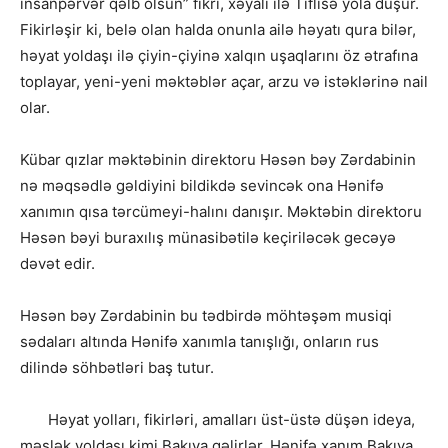
insanpərvər qəlb olsun” fikri, xəyalı ilə Tiflisə yola düşür.
Fikirləşir ki, belə olan halda onunla ailə həyatı qura bilər,
həyat yoldaşı ilə çiyin-çiyinə xalqın uşaqlarını öz ətrafına
toplayar, yeni-yeni məktəblər açar, arzu və istəklərinə nail
olar.
Kübar qızlar məktəbinin direktoru Həsən bəy Zərdabinin
nə məqsədlə gəldiyini bildikdə sevincək ona Hənifə
xanımın qısa tərcümeyi-halını danışır. Məktəbin direktoru
Həsən bəyi buraxılış münasibətilə keçiriləcək gecəyə
dəvət edir.
Həsən bəy Zərdabinin bu tədbirdə möhtəşəm musiqi
sədaları altında Hənifə xanımla tanışlığı, onların rus
dilində söhbətləri baş tutur.
Həyat yolları, fikirləri, amalları üst-üstə düşən ideya,
məslək yoldaşı kimi Bakıya gəlirlər. Hənifə xanım Bakıya