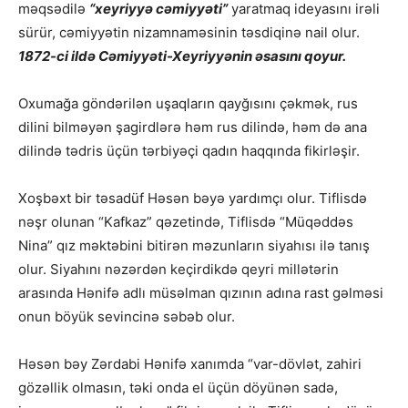
məqsədilə
“xeyriyyə cəmiyyəti”
yaratmaq ideyasını irəli
sürür, cəmiyyətin nizamnaməsinin təsdiqinə nail olur.
1872-ci ildə Cəmiyyəti-Xeyriyyənin əsasını qoyur.
Oxumağa göndərilən uşaqların qayğısını çəkmək, rus
dilini bilməyən şagirdlərə həm rus dilində, həm də ana
dilində tədris üçün tərbiyəçi qadın haqqında fikirləşir.
Xoşbəxt bir təsadüf Həsən bəyə yardımçı olur. Tiflisdə
nəşr olunan “Kafkaz” qəzetində, Tiflisdə “Müqəddəs
Nina” qız məktəbini bitirən məzunların siyahısı ilə tanış
olur. Siyahını nəzərdən keçirdikdə qeyri millətərin
arasında Hənifə adlı müsəlman qızının adına rast gəlməsi
onun böyük sevincinə səbəb olur.
Həsən bəy Zərdabi Hənifə xanımda “var-dövlət, zahiri
gözəllik olmasın, təki onda el üçün döyünən sadə,