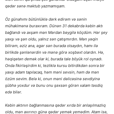
qədər sənə məktub yazmamışam.
Öz günahımı bütünlüklə dərk edirəm və sənin
mühakimənə buraxıram. Dünən 31 dekabrda kəbin aktı
bağlandı və axşam mən Mərdan bəygilə köçdüm. Hər şey
yaxşı və şən oldu, yalnız sən çatışmırdın. Mən yəqin
bilirəm, əziz ana, əgər sən burada olsaydın, hamı ilə
birlikdə şənlənərdin və mənə görə xoşbəxt olardın.
Hə,
həqiqətən demək olar ki, burada tale böyük rol oynadı.
Onda fikirləşirdim ki, tezliklə kursu bitirdikdən sonra bir
yaxşı adam tapılacaq, həm məni sevsin, həm də mən
özüm sevim. Belə ki, onun məni dəlicəsinə sevdiyinə
şübhə yoxdur və bunu onu şəxsən görən xalam təsdiq
edə bilər.
Kəbin aktının bağlanmasına qədər xırda bir anlaşılmazlıq
oldu, mən axırıncı günə qədər yemək yemədim. Atam isə,