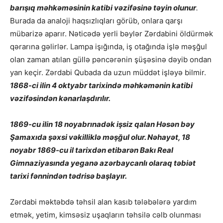
barışıq məhkəməsinin katibi vəzifəsinə təyin olunur
.
Burada da analoji haqsızlıqları görüb, onlara qarşı
mübarizə aparır. Nəticədə yerli bəylər Zərdabini öldürmək
qərarına gəlirlər. Lampa işığında, iş otağında işlə məşğul
olan zaman atılan güllə pəncərənin şüşəsinə dəyib ondan
yan keçir. Zərdabi Qubada da uzun müddət işləyə bilmir.
1868-ci ilin 4 oktyabr tarixində məhkəmənin katibi
vəzifəsindən kənarlaşdırılır.
1869-cu ilin 18 noyabrınadək işsiz qalan Həsən bəy
Şamaxıda şəxsi vəkilliklə məşğul olur. Nəhayət, 18
noyabr 1869-cu il tarixdən etibarən Bakı Real
Gimnaziyasında yeganə azərbaycanlı olaraq təbiət
tarixi fənnindən tədrisə başlayır.
Zərdabi məktəbdə təhsil alan kasıb tələbələrə yardım
etmək, yetim, kimsəsiz uşaqların təhsilə cəlb olunması