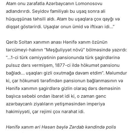
Atam onu zarafatla Azərbaycanın Lomonosovu
adlandırırdı. Seyidov familiyalı bu uşaq sonra ali
hüquqşünas təhsili aldı. Atam bu uşaqlara çox qayğı və
diqqət göstərirdi. Uşaqlar onun ümid və iftixarı idi…”
Qərib Soltan xanımın anası Hənifə xanım özünün
tərcümeyi-halının “Məşğuliyyət növü” bölməsində yazırdı:
“…1-ci türk cəmiyyətinin pansionunda türk şagirdlərinə
pulsuz dərs vermişəm, 1877-ci ildə hökumət pansionu
bağladı… uşaqları gizli oxutmağa davam etdim”. Məlumdur
ki, çar hökuməti tərəfindən pansionun bağlanmasının və
Hənifə xanımın şagirdlərə gizlin olaraq dərs deməsinin
başlıca səbəbi ondan ibarət idi ki, o zaman gənc
azərbaycanlı ziyalıların yetişməsindən imperiya
hakimiyyəti, çar rejimi çox narahat idi.
Hənifə xanım əri Həsən bəylə Zərdab kəndində polis