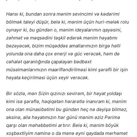
Hansı ki, bundan sonra mənim sevincimi və kədərimi
bölmək taleyi düşür, belə ki, mənim üçün huri-mələk rolu
oynayır ki, bu gündən o, mənim ideyalarımın qayəsini,
zəhmət və məqsədini təşkil edərək mənim həyatımı
bəzəyəcək, bizim müqəddəs amallarımızın birgə həlli
yolunda ona daha çox enerji və güc verəcək, həm də
cəhalət qaranlığında çapalayan bədbəxt
müsəlmanlarımızın maarifləndirilməsi kimi şərəfli bir işin
həyata keçirilməsi üçün xeyir verəcək.
Bir sözlə, mən Sizin qızınızı sevirəm, bir həyat yoldaşı
kimi isə şərəflə, həqiqətən hərarətlə inanıram ki, mənim
ona olan münasibətimi bu gündən heç nə dəyişə bilməz,
əksinə, ailə həyatımızın hər günü mənim əziz Pərimə
qarşı olan məhəbbətimi artırır. Belə ki, mənim böyük
xoşbəxtliyim naminə o da mənə eyni qaydada mərhəmət