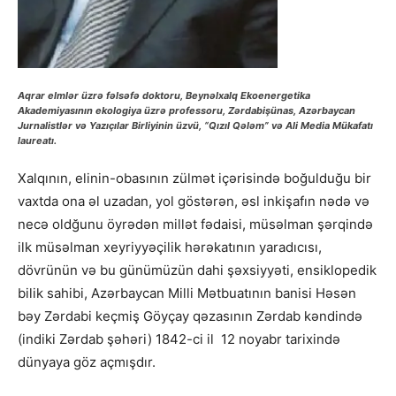
Aqrar elmlər üzrə fəlsəfə doktoru, Beynəlxalq Ekoenergetika
Akademiyasının ekologiya üzrə professoru, Zərdabişünas, Azərbaycan
Jurnalistlər və Yazıçılar Birliyinin üzvü, “Qızıl Qələm” və Ali Media Mükafatı
laureatı.
Xalqının, elinin-obasının zülmət içərisində boğulduğu bir
vaxtda ona əl uzadan, yol göstərən, əsl inkişafın nədə və
necə oldğunu öyrədən millət fədaisi, müsəlman şərqində
ilk müsəlman xeyriyyəçilik hərəkatının yaradıcısı,
dövrünün və bu günümüzün dahi şəxsiyyəti, ensiklopedik
bilik sahibi, Azərbaycan Milli Mətbuatının banisi Həsən
bəy Zərdabi keçmiş Göyçay qəzasının Zərdab kəndində
(indiki Zərdab şəhəri) 1842-ci il 12 noyabr tarixində
dünyaya göz açmışdır.