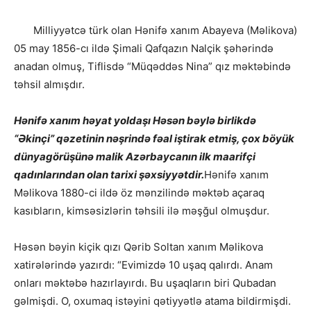
Milliyyətcə türk olan Hənifə xanım Abayeva (Məlikova)
05 may 1856-cı ildə Şimali Qafqazın Nalçik şəhərində
anadan olmuş, Tiflisdə “Müqəddəs Nina” qız məktəbində
təhsil almışdır.
Hənifə xanım həyat yoldaşı Həsən bəylə birlikdə
“Əkinçi” qəzetinin nəşrində fəal iştirak etmiş, çox böyük
dünyagörüşünə malik Azərbaycanın ilk maarifçi
qadınlarından olan tarixi şəxsiyyətdir.
Hənifə xanım
Məlikova 1880-ci ildə öz mənzilində məktəb açaraq
kasıbların, kimsəsizlərin təhsili ilə məşğul olmuşdur.
Həsən bəyin kiçik qızı Qərib Soltan xanım Məlikova
xatirələrində yazırdı: “Evimizdə 10 uşaq qalırdı. Anam
onları məktəbə hazırlayırdı. Bu uşaqların biri Qubadan
gəlmişdi. O, oxumaq istəyini qətiyyətlə atama bildirmişdi.