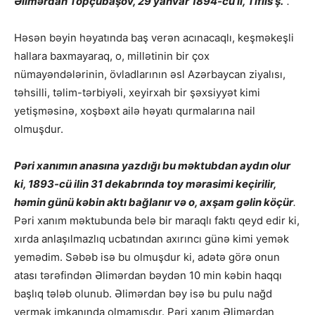
Əlimərdan Topçubaşov, 29 yanvar 1894-cü il, Tiflis ş.”
.
Həsən bəyin həyatında baş verən acınacaqlı, keşməkeşli
hallara baxmayaraq, o, millətinin bir çox
nümayəndələrinin, övladlarının əsl Azərbaycan ziyalısı,
təhsilli, təlim-tərbiyəli, xeyirxah bir şəxsiyyət kimi
yetişməsinə, xoşbəxt ailə həyatı qurmalarına nail
olmuşdur.
Pəri xanımın anasına yazdığı bu məktubdan aydın olur
ki, 1893-cü ilin 31 dekabrında toy mərasimi keçirilir,
həmin günü kəbin aktı bağlanır və o, axşam gəlin köçür
.
Pəri xanım məktubunda belə bir maraqlı faktı qeyd edir ki,
xırda anlaşılmazlıq ucbatından axırıncı günə kimi yemək
yemədim. Səbəb isə bu olmuşdur ki, adətə görə onun
atası tərəfindən Əlimərdan bəydən 10 min kəbin haqqı
başlıq tələb olunub. Əlimərdan bəy isə bu pulu nağd
vermək imkanında olmamışdır. Pəri xanım Əlimərdan