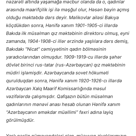
nəzarəti altında yaşamağa məcbur olanda da o, qadınlar
arasında maarifçilik işi ilə məşğul olur, Həsən bəyin açmış
olduğu məktəbdə dərs deyir. Məlikovlar ailəsi Bakıya
köçdükdən sonra, Hənifə xanım 1901-1905-ci illərdə
Bakıda ilk müsəlman qız məktəbinin direktoru olmuş, eyni
zamanda, 1904-1908-ci illər ərzində yaşlılara dərs demiş,
Bakıdakı “Nicat” cəmiyyətinin qadın bölməsinin
yaradıcılarından olmuşdur. 1909-1919-cu illərdə şəhər
dövlət birinci rus-tatar (rus-Azərbaycan) qız məktəbinin
müdiri işləmişdir. Azərbaycanda sovet hökuməti
qurulduqdan sonra, Hənifə xanım 1920-1926-cı illərdə
Azərbaycan Xalq Maarif Komissarlığında məsul
vəzifələrdə çalışmışdır. Qafqazın bütün müsəlman
qadınlarının mənəvi anası hesab olunan Hənifə xanım
“Azərbaycanın əməkdar müəllimi” fəxri adına layiq
görülmüşdür.
Yaşlı nəslin nümayəndələri olan, müəyyən ziyalılarımızın