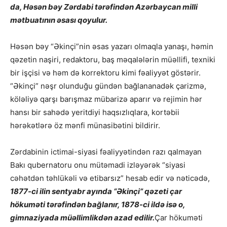
da, Həsən bəy Zərdabi tərəfindən Azərbaycan milli
mətbuatının əsası qoyulur.
Həsən bəy “Əkinçi”nin əsas yazarı olmaqla yanaşı, həmin
qəzetin naşiri, redaktoru, baş məqalələrin müəllifi, texniki
bir işçisi və həm də korrektoru kimi fəaliyyət göstərir.
“Əkinçi” nəşr olunduğu gündən bağlananadək çarizmə,
köləliyə qarşı barışmaz mübarizə aparır və rejimin hər
hansı bir sahədə yeritdiyi haqsızlıqlara, kortəbii
hərəkətlərə öz mənfi münasibətini bildirir.
Zərdabinin ictimai-siyasi fəaliyyətindən razı qalmayan
Bakı qubernatoru onu mütəmadi izləyərək “siyasi
cəhətdən təhlükəli və etibarsız” hesab edir və nəticədə,
1877-ci ilin sentyabr ayında “Əkinçi” qəzeti çar
hökuməti tərəfindən bağlanır, 1878-ci ildə isə o,
gimnaziyada müəllimlikdən azad edilir.
Çar hökuməti