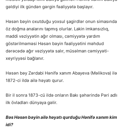
gəldiyi ilk gündən gərgin fəaliyyətə başlayır.
Həsən bəyin oxutduğu yoxsul şagirdlər onun simasında
öz doğma analarını tapmış olurlar. Lakin imkansızlıq,
maddi vəziyyətin ağır olması, cəmiyyətə yardım
göstərilməməsi Həsən bəyin fəaliyyətini məhdud
dərəcədə ağır vəziyyətə salır, müsəlman cəmiyyəti-
xeyriyyəsi bağlanır.
Həsən bəy Zərdabi Hənifə xanım Abayeva (Məlikova) ilə
1872-ci ildə ailə həyatı qurur.
Bir il sonra 1873-cü ildə onların Bakı şəhərində Pəri adlı
ilk övladları dünyaya gəlir.
Bəs Həsən bəyin ailə həyatı qurduğu Hənifə xanım kim
idi?