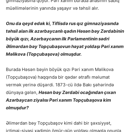
gimnaziyasına qoyur. Pəri xanım burada anasının sabiq
müəllimələrinin yanında yaşayır və təhsil alır.
Onu da qeyd edək ki, Tiflisdə rus qız gimnaziyasında
təhsil alan ilk azərbaycanlı qadın Həsən bəy Zərdabinin
böyük qızı, Azərbaycanın ilk Parlamentinin sədri
Əlimərdan bəy Topçubaşovun həyat yoldaşı Pəri xanım
Məlikova (Topçubaşova) olmuşdur.
Burada Həsən bəyin böyük qızı Pəri xanım Məlikova
(Topçubaşova) haqqında bir qədər ətraflı məlumat
vermək yerinə düşərdi. 1873-cü ildə Bakı şəhərində
dünyaya gələn,
Həsən bəy Zərdabi ocağından çıxan
Azərbaycan ziyalısı Pəri xanım Topçubaşova kim
olmuşdur?
Əlimərdan bəy Topçubaşov kimi dahi bir şəxsiyyət,
ictimai-siyasi xadimin ömür-gün yoldaşı olmaqla onunla