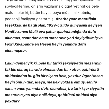
söylədiklərinə, onların yazılarına diqqət yetirdikdə belə
məlum olur ki, bütün həyatı boyu müəllimlik etmiş,
pedaqoji fəaliyyət göstərmiş,
Azərbaycan maarifinin
təşəkkülü ilə bağlı olan, 1929-cu ildə dünyasını dəyişən
Hənifə xanım Məlikova şəhər qəbiristanlığında dəfn
olunmuş, sonradan onun məzarının yeri dəyişdirilmiş və
Fəxri Xiyabanda əri Həsən bəyin yanında dəfn
olunmuşdur.
Lakin deməliyik ki, belə bir tarixi şəxsiyyətin məzarının
faktiki olaraq harada olmasından bir xəbər, qəbirüstü
abidəsindən bu gün bir nişanə belə, yoxdur. Əgər Həsən
bəyin ömür-gün, ideya, məslək yoldaşı olmuş Hənifə
xanım onun yanında dəfn olunubsa, bu tarixi şəxsiyyətin
məzarının yeri niyə bəlli deyil, qəbirüstü abidəsi niyə
yoxdur?