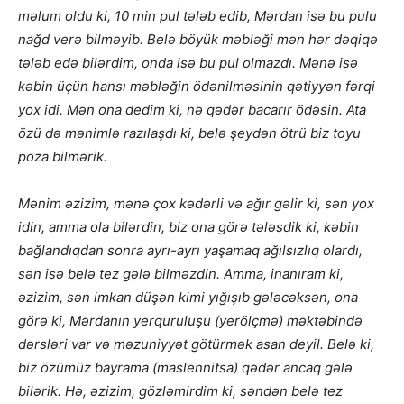
məlum oldu ki, 10 min pul tələb edib, Mərdan isə bu pulu
nağd verə bilməyib. Belə böyük məbləği mən hər dəqiqə
tələb edə bilərdim, onda isə bu pul olmazdı. Mənə isə
kəbin üçün hansı məbləğin ödənilməsinin qətiyyən fərqi
yox idi. Mən ona dedim ki, nə qədər bacarır ödəsin. Ata
özü də mənimlə razılaşdı ki, belə şeydən ötrü biz toyu
poza bilmərik.
Mənim əzizim, mənə çox kədərli və ağır gəlir ki, sən yox
idin, amma ola bilərdin, biz ona görə tələsdik ki, kəbin
bağlandıqdan sonra ayrı-ayrı yaşamaq ağılsızlıq olardı,
sən isə belə tez gələ bilməzdin. Amma, inanıram ki,
əzizim, sən imkan düşən kimi yığışıb gələcəksən, ona
görə ki, Mərdanın yerquruluşu (yerölçmə) məktəbində
dərsləri var və məzuniyyət götürmək asan deyil. Belə ki,
biz özümüz bayrama (maslennitsa) qədər ancaq gələ
bilərik. Hə, əzizim, gözləmirdim ki, səndən belə tez