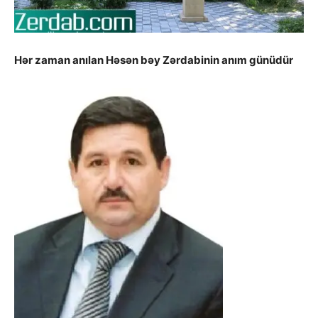
Hər zaman anılan Həsən bəy Zərdabinin anım günüdür