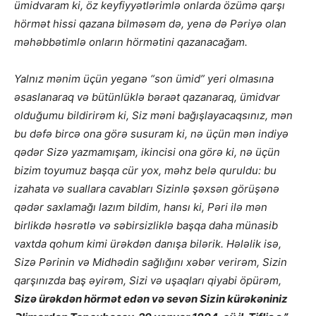
ümidvaram ki, öz keyfiyyətlərimlə onlarda özümə qarşı
hörmət hissi qazana bilməsəm də, yenə də Pəriyə olan
məhəbbətimlə onların hörmətini qazanacağam.
Yalnız mənim üçün yeganə “son ümid” yeri olmasına
əsaslanaraq və bütünlüklə bəraət qazanaraq, ümidvar
olduğumu bildirirəm ki, Siz məni bağışlayacaqsınız, mən
bu dəfə bircə ona görə susuram ki, nə üçün mən indiyə
qədər Sizə yazmamışam, ikincisi ona görə ki, nə üçün
bizim toyumuz başqa cür yox, məhz belə quruldu: bu
izahata və suallara cavabları Sizinlə şəxsən görüşənə
qədər saxlamağı lazım bildim, hansı ki, Pəri ilə mən
birlikdə həsrətlə və səbirsizliklə başqa daha münasib
vaxtda qohum kimi ürəkdən danışa bilərik. Hələlik isə,
Sizə Pərinin və Midhədin sağlığını xəbər verirəm, Sizin
qarşınızda baş əyirəm, Sizi və uşaqları qiyabi öpürəm,
Sizə ürəkdən hörmət edən və sevən Sizin kürəkəniniz