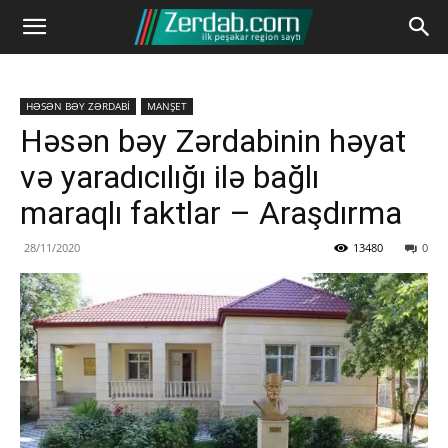
HƏSƏN BƏY ZƏRDABİ
MANŞET
Həsən bəy Zərdabinin həyat
və yaradıcılığı ilə bağlı
maraqlı faktlar – Araşdırma
28/11/2020
13480
0