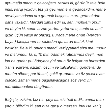
ayrılmağa məcbur qalacağam, razılaş ki, görünür tale belə
imiş. Fərqi yoxdur, tez ya gec mən ərə gedəcəkdim, mənə
sevdiyim adama ərə getmək başqasına ərə getməkdən
daha yaxşıdır. Mərdan xahiş edir ki, səni möhkəm öpüm
və deyim ki, sənin arzun yerinə yetdi və o, sənin sevimli
qızın üçün yaxşı ər olacaq. Burada mənə onun (Mərdan
bəyin) tanışlarının tənəsindən qurtaran mələk kimi
baxırlar. Belə ki, onların maddi vəziyyətləri sizə məlumdur
və məlumdur ki, o, 10 min ödəmək iqtidarında deyil, mən
isə nə qədər pul ödəyəcəyini onun öz ixtiyarına buraxdım.
Xahiş edirəm, əzizim, cecim və xalçalarımı göndərəndə
mənim albom, portfelimi, şəkil qrupumu və öz şəxsi evim
olacağı zaman mənə bağışlayacağına söz verdiyin
mürəkkəbqabını da göndər.
Bağışla, əzizim, biz hər şeyi sənsiz həll etdik, amma mən
yəqin bilirdim ki, sən bizə qarşı olmazsan. İndi isə xahiş