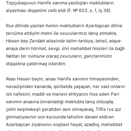
Topçubaşovun Hənifə xanıma yazdıqları məktubların
əlyazması diqqətimi cəlb etdi (F. № 633, s. 1, iş 38).
Rus dilində yazılan həmin məktubların Azərbaycan dilinə
tərcümə etdiyim mətni ilə oxucularımızı tanış etməklə,
Həsən bəy Zərdabi ailəsində təlim-tərbiyə, təhsil, ataya-
anaya dərin hörmət, sevgi, ülvi məhəbbət hissləri ilə bağlı
faktları bir nümunə olaraq oxucuların, gənclərimizin
diqqətinə çatdırmaq istərdim.
Atası Həsən bəyin, anası Hənifə xanımın himayəsindən,
nəvazişindən kənarda, qürbətdə yaşayan, hər vaxt onların
isti nəfəsini, maddi və mənəvi ehtiyacını hiss edən Pəri
xanımın anasına ünvanladığı məktubla tanış olduqda,
çətin keşməkeşli şəraitdən asılı olmayaraq, Tiflis rus qız
gimnaziyasının son kursunda təhsilini davam etdirən
Azərbaycan ziyalısının xoşbəxt həyat, azadlıq, məhəbbət