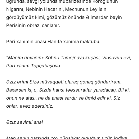
uğrunda, sevgi yolunda mübarizəsində Koroğlunun
Nigarını, Nəbinin Həcərini, Məcnunun Leylisini
gördüyümüz kimi, gözümüz önündə Əlimərdan bəyin
Pərisinin obrazı canlanır.
Pəri xanımın anası Hənifə xanıma məktubu:
“Mənim ünvanım: Köhnə Tamojnaya küçəsi, Vlasovun evi,
Pəri xanım Topçubaşova.
Əziz ərimi Sizə müvəqqəti olaraq qonaq göndərirəm.
Baxarsan ki, o, Sizdə hansı təəssüratlar yaradacaq. Bil ki,
onun nə atası, nə də anası vardır və ümid edir ki, Siz
onları əvəz edərsiniz.
Əziz sevimli ana!
Mən sənin qarşında çox günahkar olduğum üçün indiyə