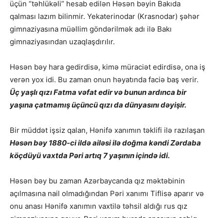
üçün “təhlükəli” hesab edilən Həsən bəyin Bakıda
qalması lazım bilinmir. Yekaterinodar (Krasnodar) şəhər
gimnaziyasına müəllim göndərilmək adı ilə Bakı
gimnaziyasından uzaqlaşdırılır.
Həsən bəy hara gedirdisə, kimə müraciət edirdisə, ona iş
verən yox idi. Bu zaman onun həyatında faciə baş verir.
Üç yaşlı qızı Fatma vəfat edir və bunun ardınca bir
yaşına çatmamış üçüncü qızı da dünyasını dəyişir.
Bir müddət işsiz qalan, Hənifə xanımın təklifi ilə razılaşan
Həsən bəy 1880-ci ildə ailəsi ilə doğma kəndi Zərdaba
köçdüyü vaxtda Pəri artıq 7 yaşının içində idi.
Həsən bəy bu zaman Azərbaycanda qız məktəbinin
açılmasına nail olmadığından Pəri xanımı Tiflisə aparır və
onu anası Hənifə xanımın vaxtilə təhsil aldığı rus qız