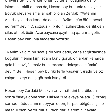
Universiteti bitirərkən onun bu təhsil ocağında qalıb
işləməsi təklif olunsa da, Həsən bəy bununla razılaşmır.
Böyük ideya və amallar sahibi olan Zərdabi “Vətənim
Azərbaycandan kənarda qalmağı özüm üçün ölüm hesab
edirəm” deyir. O, sözsüz ki, xalqını zülmətdən, gerilikdən
xilas etmək üçün Azərbaycana qayıtmaq qərarına gəlir.
Həsən bəy bununla əlaqədar yazırdı:
“Mənim xalqım bu saat şirin yuxudadır, cəhalət girdabında
boğulur, mənim kimi adam bunu görüb onlardan kənarda
qala bilməz”, “elmsiz bu zəmanədə dolaşmaq mümkün
deyil”. Bəli, Həsən bəy bu fikirlərlə yaşayır, yaradır və öz
xalqının xeyrinə iş görmək istəyirdi.
Həsən bəy Zərdabi Moskva Universitetini bitirdikdən
sonra ölkəyə dönərkən Tiflisdə “Mejevaya palata” (Torpaq
sərhəd hüdudlarını müəyyən edən, torpaq bölgüsü işi ilə
məşğul olan, yerquruluşu tədbirləri sistemini həyata