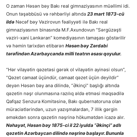
O zaman Həsən bəy Bakı real gimnaziyasının müəllimi idi.
Onun təşəbbüsü və rəhbərliyi altında
23 mart 1873-cü
ildə
Nəcəf bəy Vəzirovun fəaliyyəti ilə Bakı real
gimnaziyasının binasında M.F.Axundovun “Sərgüzəşti
vəziri-xani Lənkəran” komediyasının tamaşası göstərilir
və həmin tarixdən etibarən
Həsən bəy Zərdabi
tərəfindən Azərbaycanda milli teatrın əsası qoyulur.
“Hər vilayətin qəzetəsi gərək ol vilayətin ayinəsi olsun”,
“Qəzet camaat üçündür, camaat qəzet üçün deyildir”
deyən Həsən bəy ana dilində, “Əkinçi” başlığı altında
qəzetin nəşr olunmasına razılıq əldə etməsi məqsədilə
Qafqaz Senzura Komitəsinə, Bakı qubernatoruna olan
müraciətlərindən, uzun yazışmalardan, 7 illik gərgin
əməkdən sonra qəzetin nəşrinə hökumətdən icazə alır.
Nəhayət, Həsən bəy 1875-ci il 22 iyulda “Əkinçi” adlı
qəzetin Azərbaycan dilində nəşrinə başlayır. Bununla