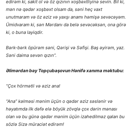
edirəm ki, sakit ol və öz qızının xoşbəxtliyinə sevin. Bil ki,
mən nə qədər xoşbəxt olsam da, səni heç vaxt
unutmaram və öz əziz və yaxşı anamı həmişə sevəcəyəm.
Ümidvaram ki, sən Mərdanı da belə sevəcəksən, ona görə
ki, o buna layiqdir.
Bərk-bərk öpürəm səni, Qərişi və Səfişi. Baş əyirəm, yaz.
Səni daima sevən qızın”.
Əlimərdan bəy Topçubaşovun Hənifə xanıma məktubu:
“Çox hörmətli və əziz ana!
“Ana” kəlməsi mənim üçün o qədər əziz səslənir və
həyatımda ilk dəfə elə böyük zövqlə çox dərin mənası
olan və bu günə qədər mənim üçün izahedilməz qalan bu
sözlə Sizə müraciət edirəm!