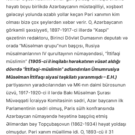
həyatı boyu birlikdə Azərbaycanın müstəqilliyi, xoşbəxt
gələcəyi yolunda əzablı yollar keçən Pəri xanımın kim
olması bizə çox şeylərdən xəbər verir. O, Azərbaycanın
görkəmli şəxsiyyəti, 1897-1917-ci illərdə “Kaspi”
qəzetinin redaktoru, Birinci Dövlət Dumasının deputatı və
orada “Müsəlman qrupu”nun başçısı, Rusiya
müsalmanlarının IV qurultayının nümayəndəsi, “İttifaqi
müslimin”
(1905-ci il inqilabı hərəkatının vüsət aldığı
dövrdə “İttifaqi-müslimin” adlandırılan Ümumrusiya
Müsəlman İttifaqı siyasi təşkilatı yaranmışdı – E.H.)
partiyasının yaradıcılarından və MK-nın daimi bürosunun
üzvü, 1917-1920-ci il lərdə Bakı Müsəlman Şurası
Müvəqqəti İcraiyyə Komitəsinin sədri, Azər baycanın ilk
Parlamentinin sədri olmuş, Paris sülh konfransında
Azərbaycan nümayəndə heyətinə başçılıq etmiş
Əlimərdan bəy Topçubaşovun (1862-1934) həyat yoldaşı
olmuşdur. Pəri xanım müəllimə idi. O, 1893-cü il 31