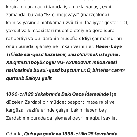
keçirən idarə) adlı idarədə işləməklə yanaşı, eyni
zamanda, burada “8- ci mejevaya” (mərzçəkmə)
komissiyasında məhkəmə üzvü kimi fəaliyyət göstərir. O,
yoxsul və kimsəsizləri müdafiə etdiyinə görə idarə
rəhbərliyi və bu idarənin müdafiə etdiyi çar məmurları
onun burada işləməyinə imkan vermirlər
.
Həsən bəyə
Tiflisdə sui-qəsd hazırlanır, onu öldürmək istəyirlər.
Xalqımızın böyük oğlu M.F.Axundovun müdaxiləsi
nəticəsində bu sui-qəsd baş tutmur. O, birtəhər canını
qurtarıb Bakıya gəlir.
1866-cı il 28 dekabrında Bakı Qəza İdarəsində
işə
düzələn Zərdabi bir müddət pasport-masa rəisi və
kargüzar vəzifələrində çalışır. Lakin Həsən bəy
Zərdabinin burada da işləməsi qeyri-məqbul sayılır.
Odur ki,
Qubaya gedir və 1868-ci ilin 28 fevralında