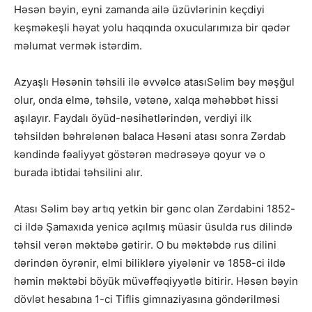
Həsən bəyin, eyni zamanda ailə üzüvlərinin keçdiyi
keşməkeşli həyat yolu haqqında oxucularımıza bir qədər
məlumat vermək istərdim.
Azyaşlı Həsənin təhsili ilə əvvəlcə atasıSəlim bəy məşğul
olur, onda elmə, təhsilə, vətənə, xalqa məhəbbət hissi
aşılayır. Faydalı öyüd-nəsihətlərindən, verdiyi ilk
təhsildən bəhrələnən balaca Həsəni atası sonra Zərdab
kəndində fəaliyyət göstərən mədrəsəyə qoyur və o
burada ibtidai təhsilini alır.
Atası Səlim bəy artıq yetkin bir gənc olan Zərdabini 1852-
ci ildə Şamaxıda yenicə açılmış müasir üsulda rus dilində
təhsil verən məktəbə gətirir. O bu məktəbdə rus dilini
dərindən öyrənir, elmi biliklərə yiyələnir və 1858-ci ildə
həmin məktəbi böyük müvəffəqiyyətlə bitirir. Həsən bəyin
dövlət hesabına 1-ci Tiflis gimnaziyasına göndərilməsi