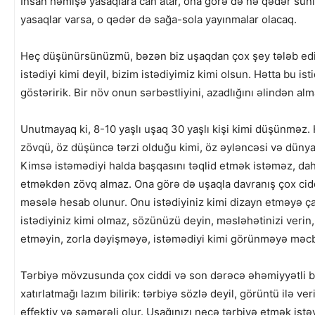
İnsan həmişə yasaqlara can atar, ona görə də nə qədər süni
yasaqlar varsa, o qədər də sağa-sola yayınmalar olacaq.
Heç düşünürsünüzmü, bəzən biz uşaqdan çox şey tələb edirik
istədiyi kimi deyil, bizim istədiyimiz kimi olsun. Hətta bu i
göstəririk. Bir növ onun sərbəstliyini, azadlığını əlindən alm
Unutmayaq ki, 8-10 yaşlı uşaq 30 yaşlı kişi kimi düşünməz. 
zövqü, öz düşüncə tərzi olduğu kimi, öz əyləncəsi və dünya
Kimsə istəmədiyi halda başqasını təqlid etmək istəməz, dah
etməkdən zövq almaz. Ona görə də uşaqla davranış çox cid
məsələ hesab olunur. Onu istədiyiniz kimi dizayn etməyə ça
istədiyiniz kimi olmaz, sözünüzü deyin, məsləhətinizi veri
etməyin, zorla dəyişməyə, istəmədiyi kimi görünməyə məc
Tərbiyə mövzusunda çox ciddi və son dərəcə əhəmiyyətli 
xatırlatmağı lazım bilirik: tərbiyə sözlə deyil, görüntü ilə ve
effektiv və səmərəli olur. Uşağınızı necə tərbiyə etmək istə