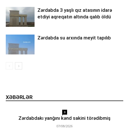
Zərdabda 3 yaşlı qız atasının idarə
etdiyi aqreqatın altında qalıb öldü
Zərdabda su arxında meyit tapılıb
XƏBƏRLƏR
0
Zərdabdakı yanğını kənd sakini törədibmiş
07/08/2026