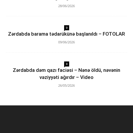
28/06/2026
0
Zərdabda barama tədarükünə başlanıldı – FOTOLAR
09/06/2026
0
Zərdabda dəm qazı faciəsi – Nənə öldü, nəvənin
vəziyyəti ağırdır – Video
26/05/2026