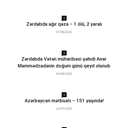
0
Zərdabda ağır qəza – 1 ölü, 2 yaralı
07/08/2026
0
Zərdabda Vətən müharibəsi şəhidi Anar
Məmmədzadənin doğum günü qeyd olunub
04/08/2026
0
Azərbaycan mətbuatı – 151 yaşında!
22/07/2026