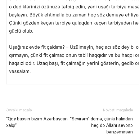
o dediklərinizi özünüzə tətbiq edin, yəni uşağı tərbiyə mə
başlayın. Böyük ehtimalla bu zaman heç söz deməyə ehtiya
Çünki gözdən keçən tərbiyə qulaqdan keçən tərbiyədən h
güclü olub.
Uşağınız evdə fit çaldımı? – Üzülməyin, heç acı söz deyib, 
qırmayın, çünki fit çalmaq onun təbii haqqıdır və bu haqqı 
haqsızlıqdır. Uzaq başı, fit çalmağın yerini göstərin, gedib o
vəssalam.
Əvvəlki məqalə
Növbəti məqalədə
“Qoy baxsın bizim Azərbaycan
“Sevirəm” demə, çünki halından
xalqı”
heç də Allahı sevənə
bənzəmirsən