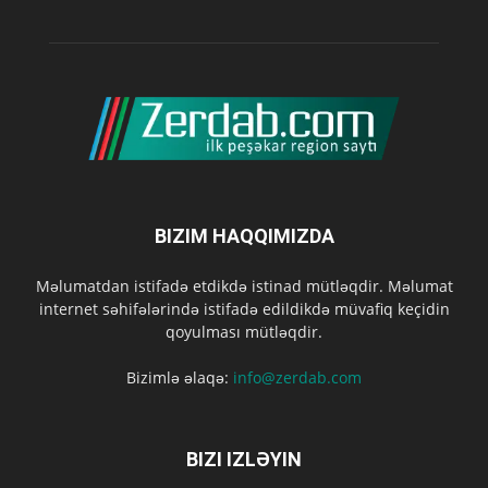
BIZIM HAQQIMIZDA
Məlumatdan istifadə etdikdə istinad mütləqdir. Məlumat
internet səhifələrində istifadə edildikdə müvafiq keçidin
qoyulması mütləqdir.
Bizimlə əlaqə:
info@zerdab.com
BIZI IZLƏYIN