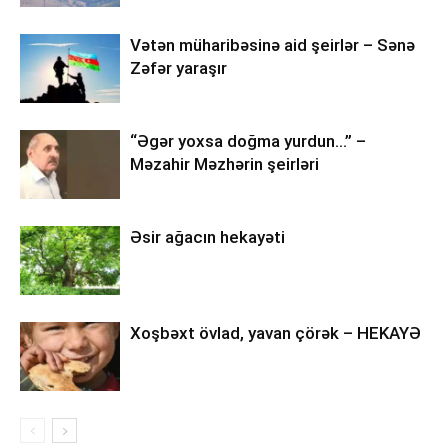
Vətən müharibəsinə aid şeirlər – Sənə
Zəfər yaraşır
“Əgər yoxsa doğma yurdun…” –
Məzahir Məzhərin şeirləri
Əsir ağacın hekayəti
Xoşbəxt övlad, yavan çörək – HEKAYƏ