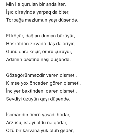
Min ilə qurulan bir anda itər,
İşıq dirəyində yarpaq da bitər,
Torpağa məzlumun yaşı düşəndə.
El köçür, dağları duman bürüyür,
Həsrətdən zirvədə daş da əriyir,
Günü qara keçir, ömrü çürüyür,
Adamın bəxtinə naşı düşəndə.
Gözəgörünməzdir verən qisməti,
Kimsə yox öncədən görən qisməti,
İnciyər bəxtindən, dərən qisməti,
Sevdiyi üzüyün qaşı düşəndə.
İsaməddin ömrü yaşadı hədər,
Arzusu, istəyi öldü nə qədər,
Özü bir karvana yük olub gedər,