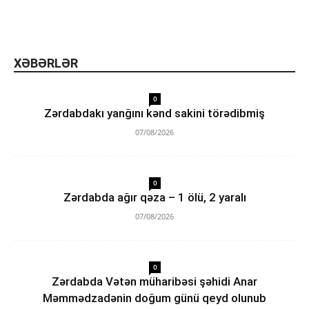
XƏBƏRLƏR
0
Zərdabdakı yanğını kənd sakini törədibmiş
07/08/2026
0
Zərdabda ağır qəza – 1 ölü, 2 yaralı
07/08/2026
0
Zərdabda Vətən müharibəsi şəhidi Anar
Məmmədzadənin doğum günü qeyd olunub