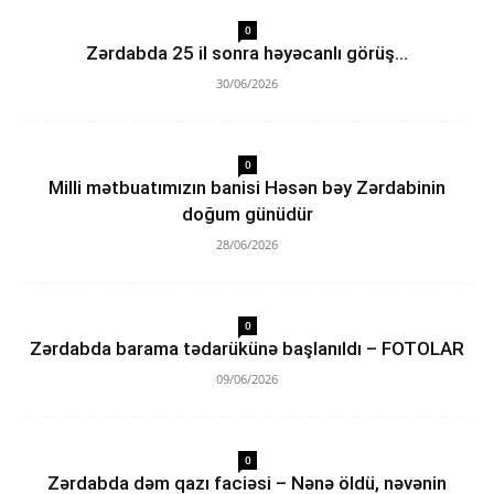
0
Zərdabda 25 il sonra həyəcanlı görüş…
30/06/2026
0
Milli mətbuatımızın banisi Həsən bəy Zərdabinin
doğum günüdür
28/06/2026
0
Zərdabda barama tədarükünə başlanıldı – FOTOLAR
09/06/2026
0
Zərdabda dəm qazı faciəsi – Nənə öldü, nəvənin