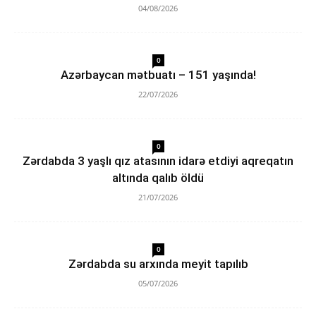
04/08/2026
0
Azərbaycan mətbuatı – 151 yaşında!
22/07/2026
0
Zərdabda 3 yaşlı qız atasının idarə etdiyi aqreqatın
altında qalıb öldü
21/07/2026
0
Zərdabda su arxında meyit tapılıb
05/07/2026