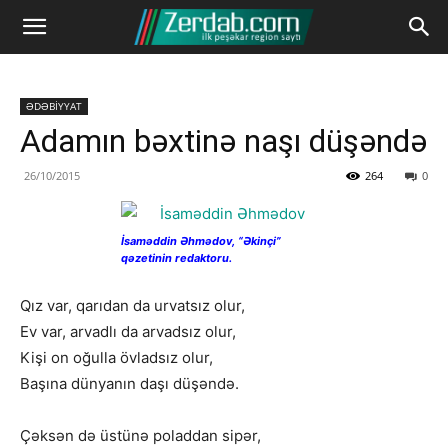
ƏDƏBİYYAT
Adamın bəxtinə naşı düşəndə
26/10/2015
264
0
İsaməddin Əhmədov, “Əkinçi”
qəzetinin redaktoru.
Qız var, qarıdan da urvatsız olur,
Ev var, arvadlı da arvadsız olur,
Kişi on oğulla övladsız olur,
Başına dünyanın daşı düşəndə.
Çəksən də üstünə poladdan sipər,