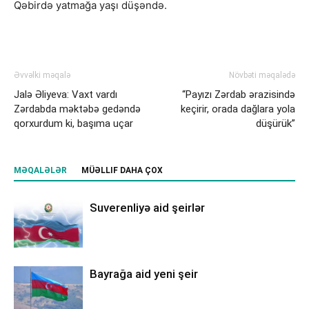
Qəbirdə yatmağa yaşı düşəndə.
Əvvəlki məqalə
Növbəti məqalədə
Jalə Əliyeva: Vaxt vardı
“Payızı Zərdab ərazisində
Zərdabda məktəbə gedəndə
keçirir, orada dağlara yola
qorxurdum ki, başıma uçar
düşürük”
MƏQALƏLƏR
MÜƏLLIF DAHA ÇOX
Suverenliyə aid şeirlər
Bayrağa aid yeni şeir