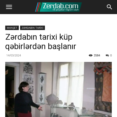
MANŞET
ZƏRDABIN TARİXİ
Zərdabın tarixi küp
qəbirlərdən başlanır
14/03/2024
3584
0