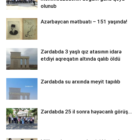
olunub
Azərbaycan mətbuatı – 151 yaşında!
Zərdabda 3 yaşlı qız atasının idarə
etdiyi aqreqatın altında qalıb öldü
Zərdabda su arxında meyit tapılıb
Zərdabda 25 il sonra həyəcanlı görüş…