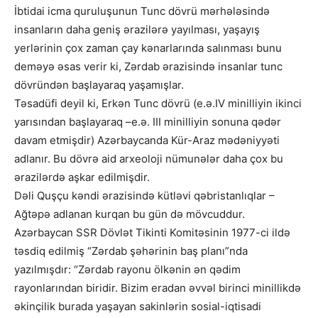
İbtidai icma quruluşunun Tunc dövrü mərhələsində
insanların daha geniş ərazilərə yayılması, yaşayış
yerlərinin çox zaman çay kənarlarında salınması bunu
deməyə əsas verir ki, Zərdab ərazisində insanlar tunc
dövründən başlayaraq yaşamışlar.
Təsadüfi deyil ki, Erkən Tunc dövrü (e.ə.IV minilliyin ikinci
yarısından başlayaraq –e.ə. III minilliyin sonuna qədər
davam etmişdir) Azərbaycanda Kür-Araz mədəniyyəti
adlanır. Bu dövrə aid arxeoloji nümunələr daha çox bu
ərazilərdə aşkar edilmişdir.
Dəli Quşçu kəndi ərazisində kütləvi qəbristanlıqlar –
Ağtəpə adlanan kurqan bu gün də mövcuddur.
Azərbaycan SSR Dövlət Tikinti Komitəsinin 1977-ci ildə
təsdiq edilmiş “Zərdab şəhərinin baş planı”nda
yazılmışdır: “Zərdab rayonu ölkənin ən qədim
rayonlarından biridir. Bizim eradan əvvəl birinci minillikdə
əkinçilik burada yaşayan sakinlərin sosial-iqtisadi