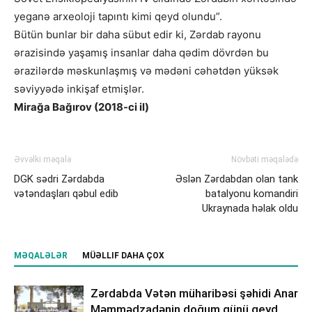
yeganə arxeoloji tapıntı kimi qeyd olundu”.
Bütün bunlar bir daha sübut edir ki, Zərdab rayonu
ərazisində yaşamış insanlar daha qədim dövrdən bu
ərazilərdə məskunlaşmış və mədəni cəhətdən yüksək
səviyyədə inkişaf etmişlər.
Mirağa Bağırov (2018-ci il)
Əvvəlki məqalə
Növbəti məqalədə
DGK sədri Zərdabda
Əslən Zərdabdan olan tank
vətəndaşları qəbul edib
batalyonu komandiri
Ukraynada həlak oldu
MƏQALƏLƏR
MÜƏLLIF DAHA ÇOX
Zərdabda Vətən müharibəsi şəhidi Anar
Məmmədzadənin doğum günü qeyd