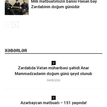
Milli mətbuatımızın banisi Həsən bəy
Zərdabinin doğum günüdür
XƏBƏRLƏR
0
Zərdabda Vətən müharibəsi şəhidi Anar
Məmmədzadənin doğum günü qeyd olunub
04/08/2026
0
Azərbaycan mətbuatı – 151 yaşında!