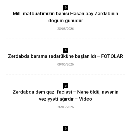
0
Milli mətbuatımızın banisi Həsən bəy Zərdabinin
doğum günüdür
28/06/2026
0
Zərdabda barama tədarükünə başlanıldı – FOTOLAR
09/06/2026
0
Zərdabda dəm qazı faciəsi – Nənə öldü, nəvənin
vəziyyəti ağırdır – Video
26/05/2026
0