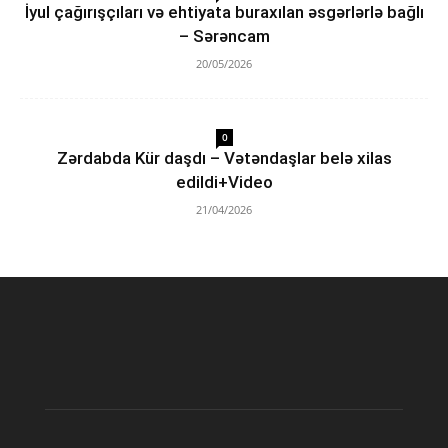
İyul çağırışçıları və ehtiyata buraxılan əsgərlərlə bağlı
– Sərəncam
20/05/2026
0
Zərdabda Kür daşdı – Vətəndaşlar belə xilas
edildi+Video
21/04/2026