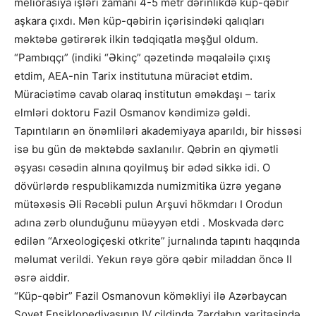
meliorasiya işləri zamanı 4-5 metr dərinlikdə küp-qəbir
aşkara çıxdı. Mən küp-qəbirin içərisindəki qalıqları
məktəbə gətirərək ilkin tədqiqatla məşğul oldum.
“Pambıqçı” (indiki “Əkinç” qəzetində məqaləilə çıxış
etdim, AEA-nin Tarix institutuna müraciət etdim.
Müraciətimə cavab olaraq institutun əməkdaşı – tarix
elmləri doktoru Fazil Osmanov kəndimizə gəldi.
Tapıntıların ən önəmliləri akademiyaya aparıldı, bir hissəsi
isə bu gün də məktəbdə saxlanılır. Qəbrin ən qiymətli
əşyası cəsədin alnına qoyilmuş bir ədəd sikkə idi. O
dövürlərdə respublikamızda numizmitika üzrə yeganə
mütəxəsis Əli Rəcəbli pulun Arşuvi hökmdarı I Orodun
adına zərb olunduğunu müəyyən etdi . Moskvada dərc
edilən “Arxeologiçeski otkrite” jurnalında tapıntı haqqında
məlumat verildi. Yekun rəyə görə qəbir miladdan öncə II
əsrə aiddir.
“Küp-qəbir” Fazil Osmanovun köməkliyi ilə Azərbaycan
Sovet Ensiklopediyasının IV cildində Zərdabın xəritəsində