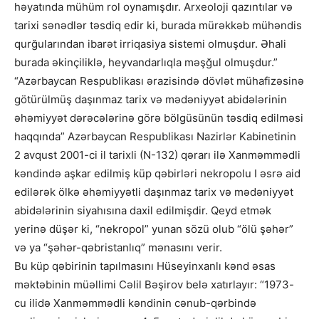
həyatında mühüm rol oynamışdır. Arxeoloji qazıntılar və
tarixi sənədlər təsdiq edir ki, burada mürəkkəb mühəndis
qurğularından ibarət irriqasiya sistemi olmuşdur. Əhali
burada əkinçiliklə, heyvandarlıqla məşğul olmuşdur.”
“Azərbaycan Respublikası ərazisində dövlət mühafizəsinə
götürülmüş daşınmaz tarix və mədəniyyət abidələrinin
əhəmiyyət dərəcələrinə görə bölgüsünün təsdiq edilməsi
haqqında” Azərbaycan Respublikası Nazirlər Kabinetinin
2 avqust 2001-ci il tarixli (N-132) qərarı ilə Xanməmmədli
kəndində aşkar edilmiş küp qəbirləri nekropolu I əsrə aid
edilərək ölkə əhəmiyyətli daşınmaz tarix və mədəniyyət
abidələrinin siyahısına daxil edilmişdir. Qeyd etmək
yerinə düşər ki, “nekropol” yunan sözü olub “ölü şəhər”
və ya “şəhər-qəbristanlıq” mənasını verir.
Bu küp qəbirinin tapılmasını Hüseyinxanlı kənd əsas
məktəbinin müəllimi Cəlil Bəşirov belə xatırlayır: “1973-
cu ilidə Xanməmmədli kəndinin cənub-qərbində