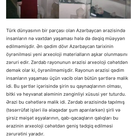
Türk dünyasının bir parçası olan Azərbaycan ərazisində
insanların nə vaxtdan yaşaması hələ də dəqiq müəyyən
edilməmişdir. Ən qədim dövr Azərbaycan tarixinin
öyrənilməsi yeni arxeoloji materialların aşkar olunmasını
zəruri edir. Zərdab rayonunun ərazisi arxeoloji cəhətdən
demək olar ki, öyrənilməmişdir. Rayonun ərazisi qədim
insanların yaşaması üçün vacib olan bütün şərtlərə malik
idi. Bu şərtlər içərisində şirin su qaynaqlarının olması,
bitki və heyvanat aləminin zənginliyi xüsusi yer tuturdu.
Ərazi bu cəhətlərə malik idi. Zərdab ərazisində tapılmış
(təsərrüfat işləri ilə əlaqədar şum aparılarkən) şirli və
şirsiz məişət əşyalarının, qab-qacaqların qalıqları bu
ərazinin arxeoloji cəhətdən geniş tədqiq edilməsi
zərurətini yaradır.