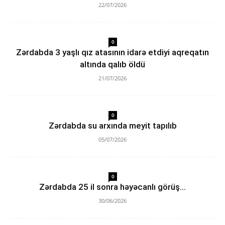
22/07/2026
0
Zərdabda 3 yaşlı qız atasının idarə etdiyi aqreqatın
altında qalıb öldü
21/07/2026
0
Zərdabda su arxında meyit tapılıb
05/07/2026
0
Zərdabda 25 il sonra həyəcanlı görüş…
30/06/2026