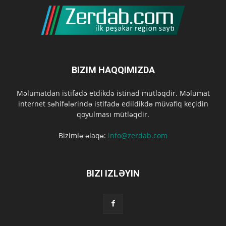
BIZIM HAQQIMIZDA
Məlumatdan istifadə etdikdə istinad mütləqdir. Məlumat
internet səhifələrində istifadə edildikdə müvafiq keçidin
qoyulması mütləqdir.
Bizimlə əlaqə:
info@zerdab.com
BIZI IZLƏYIN