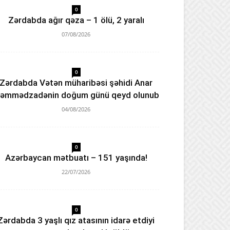
0
Zərdabda ağır qəza – 1 ölü, 2 yaralı
07/08/2026
0
Zərdabda Vətən müharibəsi şəhidi Anar
əmmədzadənin doğum günü qeyd olunub
04/08/2026
0
Azərbaycan mətbuatı – 151 yaşında!
22/07/2026
0
Zərdabda 3 yaşlı qız atasının idarə etdiyi