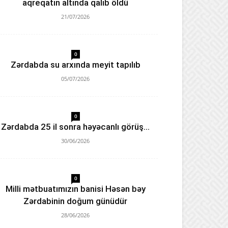
aqreqatın altında qalıb öldü
21/07/2026
0
Zərdabda su arxında meyit tapılıb
05/07/2026
0
Zərdabda 25 il sonra həyəcanlı görüş…
30/06/2026
0
Milli mətbuatımızın banisi Həsən bəy
Zərdabinin doğum günüdür
28/06/2026