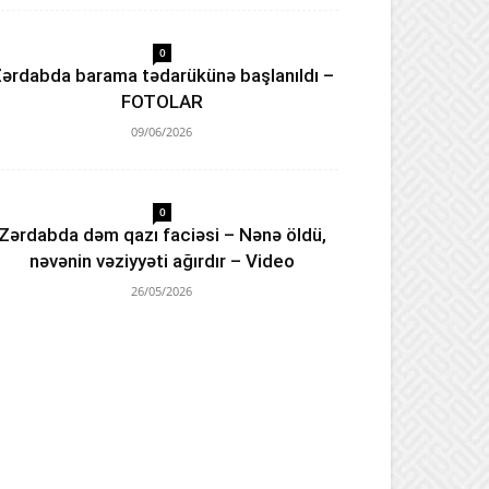
0
ərdabda barama tədarükünə başlanıldı –
FOTOLAR
09/06/2026
0
Zərdabda dəm qazı faciəsi – Nənə öldü,
nəvənin vəziyyəti ağırdır – Video
26/05/2026