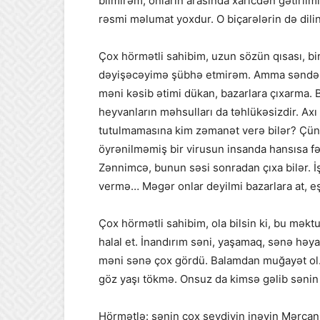
bilmirəm, onların arasında xaricdən gətirilmi
rəsmi məlumat yoxdur. O biçarələrin də dili
Çox hörmətli sahibim, uzun sözün qısası, b
dəyişəcəyimə şübhə etmirəm. Amma səndən b
məni kəsib ətimi dükan, bazarlara çıxarma. B
heyvanların məhsulları da təhlükəsizdir. Axı
tutulmamasına kim zəmanət verə bilər? Çün
öyrənilməmiş bir virusun insanda hansısa 
Zənnimcə, bunun səsi sonradan çıxa bilər. 
vermə… Məgər onlar deyilmi bazarlara at, eş
Çox hörmətli sahibim, ola bilsin ki, bu m
halal et. İnandırım səni, yaşamaq, sənə həya
məni sənə çox gördü. Balamdan muğayət ol. 
göz yaşı tökmə. Onsuz da kimsə gəlib səni
Hörmətlə: sənin çox sevdiyin inəyin Mərca