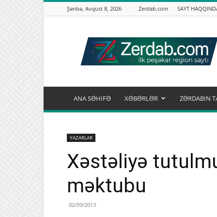
Şənbə, Avqust 8, 2026
Zerdab.com
SAYT HAQQIND
Zərdab.com
ANA SƏHİFƏ
XƏBƏRLƏR
ZƏRDABIN T
YAZARLAR
Xəstəliyə tutulm
məktubu
02/09/2013