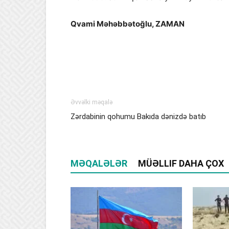
Qvami Məhəbbətoğlu, ZAMAN
Əvvəlki məqalə
Zərdabinin qohumu Bakıda dənizdə batıb
MƏQALƏLƏR
MÜƏLLIF DAHA ÇOX