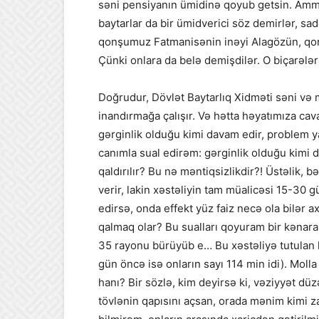
səni pensiyanın ümidinə qoyub getsin. Amm
baytarlar da bir ümidverici söz demirlər, sa
qonşumuz Fatmanisənin inəyi Alagözün, qonş
Çünki onlara da belə demişdilər. O biçarələr 
Doğrudur, Dövlət Baytarlıq Xidməti səni və
inandırmağa çalışır. Və hətta həyatımıza ca
gərginlik olduğu kimi davam edir, problem ya
canımla sual edirəm: gərginlik olduğu kimi
qaldırılır? Bu nə məntiqsizlikdir?! Üstəlik, b
verir, lakin xəstəliyin tam müalicəsi 15-30
edirsə, onda effekt yüz faiz necə ola bilər
qalmaq olar? Bu sualları qoyuram bir kənara…
35 rayonu bürüyüb e… Bu xəstəliyə tutulan h
gün öncə isə onların sayı 114 min idi). Molla
hanı? Bir sözlə, kim deyirsə ki, vəziyyət dü
tövlənin qapısını açsan, orada mənim kimi z