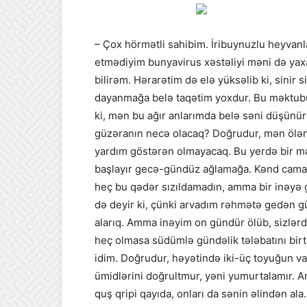
– Çox hörmətli sahibim. İribuynuzlu heyvanla
etmədiyim bunyavirus xəstəliyi məni də yaxa
bilirəm. Hərarətim də elə yüksəlib ki, sini
dayanmağa belə taqətim yoxdur. Bu məktubu
ki, mən bu ağır anlarımda belə səni düşün
güzəranın necə olacaq? Doğrudur, mən ölə
yardım göstərən olmayacaq. Bu yerdə bir məz
başlayır gecə-gündüz ağlamağa. Kənd camaat
heç bu qədər sızıldamadın, amma bir inəyə 
də deyir ki, çünki arvadım rəhmətə gedən gü
alarıq. Amma inəyim on gündür ölüb, sizlərdə
heç olmasa südümlə gündəlik tələbatını birt
idim. Doğrudur, həyətində iki-üç toyuğun 
ümidlərini doğrultmur, yəni yumurtalamır.
quş qripi qayıda, onları da sənin əlindən al