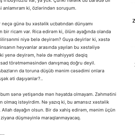
ş iribuynuzlu var, ya yox. Çünki hələlik bu barədə bir
ni anlamıram ki, özlərindən soruşum.
Z
ir neçə günə bu xəstəlik ucbatından dünyamı
ir ricam var. Rica edirəm ki, ölüm ayağında olanda
ilirsənmi niyə belə deyirəm? Guya deyirlər ki, xəstə
 insanın heyvanlar arasında yayılan bu xəstəliyə
ki yenə deyirəm, hələ də mahiyyəti dəqiq
fəsad törətməməsindən danışmaq doğru deyil.
İşbazların da toruna düşüb mənim cəsədimi onlara
şək əti daşıyanlar?..
əktubum sənə yetişəndə mən həyatda olmayam. Zəhmətini
n olmaq istəyirdim. Nə yazıq ki, bu amansız xəstəlik
Allah dayağın olsun. Bir də xahiş edirəm, mənim üçün
n ziyana düşməyinlə maraqlanmayacaq.
n….