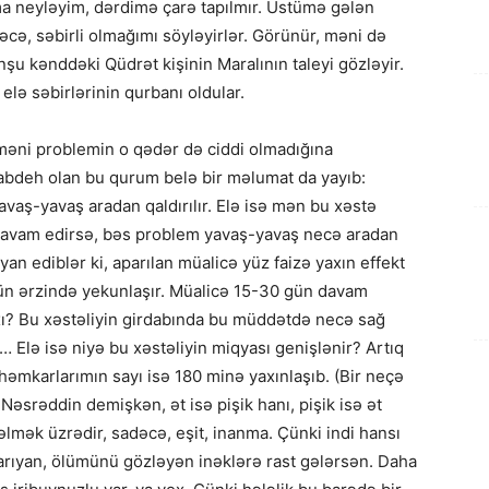
a neyləyim, dərdimə çarə tapılmır. Üstümə gələn
dəcə, səbirli olmağımı söyləyirlər. Görünür, məni də
u kənddəki Qüdrət kişinin Maralının taleyi gözləyir.
elə səbirlərinin qurbanı oldular.
 məni problemin o qədər də ciddi olmadığına
vabdeh olan bu qurum belə bir məlumat da yayıb:
vaş-yavaş aradan qaldırılır. Elə isə mən bu xəstə
 davam edirsə, bəs problem yavaş-yavaş necə aradan
əyan ediblər ki, aparılan müalicə yüz faizə yaxın effekt
 gün ərzində yekunlaşır. Müalicə 15-30 gün davam
 axı? Bu xəstəliyin girdabında bu müddətdə necə sağ
 Elə isə niyə bu xəstəliyin miqyası genişlənir? Artıq
əmkarlarımın sayı isə 180 minə yaxınlaşıb. (Bir neçə
 Nəsrəddin demişkən, ət isə pişik hanı, pişik isə ət
zəlmək üzrədir, sadəcə, eşit, inanma. Çünki indi hansı
arıyan, ölümünü gözləyən inəklərə rast gələrsən. Daha