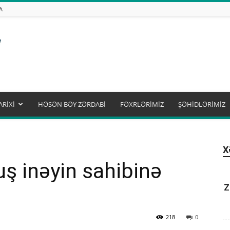
A
ARİXİ
HƏSƏN BƏY ZƏRDABİ
FƏXRLƏRİMİZ
ŞƏHİDLƏRİMİZ
X
uş inəyin sahibinə
Z
218
0