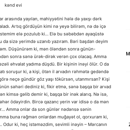
r arasında yayılan, mahiyyətini hələ də yaxşı dərk
ladı. Artıq gördüyün kimi nə yeyə bilirəm, nə də içə
r sistemim elə pozulub ki… Elə bu səbəbdən ayaqüstə
 da sizə yerimdə uzanıb yazıram. Bəri başdan deyim
ürəm. Düşünürəm ki, mən öləndən sonra günün-
M
ndən sonra sənə ürək-dirək verən çox olacaq. Amma
əli əhvalat yadıma düşdü. Bir kişinin inəyi ölür. O da
ı soruşur ki, a kişi, ötən il arvadın rəhmətə gedəndə
görə neçə gündür göz yaşı tökürsən, utanmırsan? Kişi
nün səhəri dediniz ki, fikir etmə, sənə başqa bir arvad
n kimsə gəlib demir ki, başqa bir inək alarıq. Nə isə,
əhər ödəyirdin. Bircə qazanc yerin var idisə o da mən
var… Amma onlar da son günlər nədənsə sənin
 Amma buna rəğmən onlardan muğayət ol, qorxuram ki,
a… Odur ki, heç istəməzdim, sevimli inəyin – Mərcanın