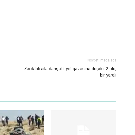
Növbəti məqalədə
Zərdablı ailə dəhşətli yol qəzasına düşdü; 2 ölü,
bir yaralı