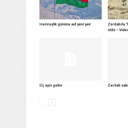
Həmrəylik gününə aid yeni şeir
Zərdabda “
öldü – Vide
Üç ayın gəlini
Zərdab sakin