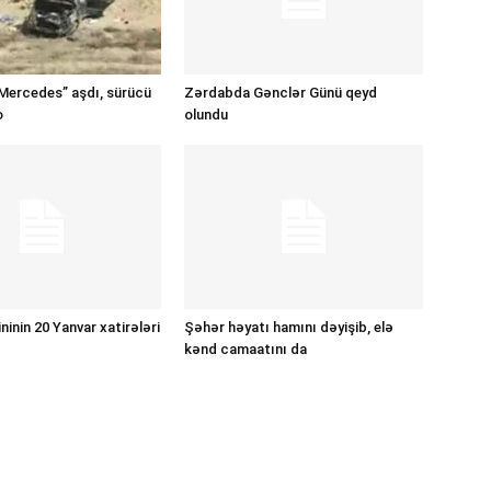
Mercedes” aşdı, sürücü
Zərdabda Gənclər Günü qeyd
o
olundu
inin 20 Yanvar xatirələri
Şəhər həyatı hamını dəyişib, elə
kənd camaatını da