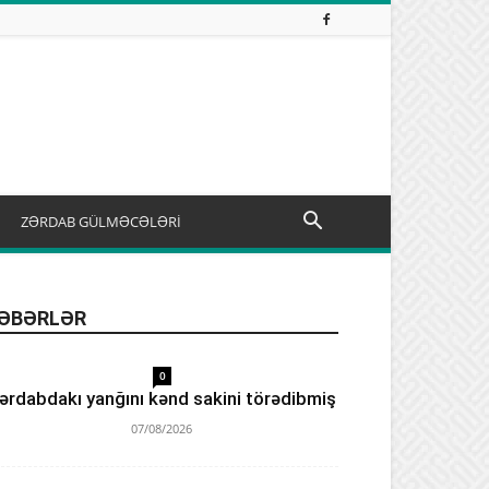
ZƏRDAB GÜLMƏCƏLƏRİ
ƏBƏRLƏR
0
ərdabdakı yanğını kənd sakini törədibmiş
07/08/2026