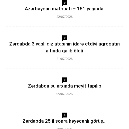
0
Azərbaycan mətbuatı – 151 yaşında!
22/07/2026
0
Zərdabda 3 yaşlı qız atasının idarə etdiyi aqreqatın
altında qalıb öldü
21/07/2026
0
Zərdabda su arxında meyit tapılıb
05/07/2026
0
Zərdabda 25 il sonra həyəcanlı görüş…
30/06/2026