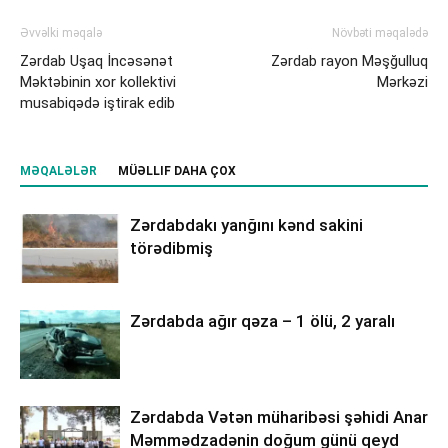
Əvvəlki məqalə
Növbəti məqalədə
Zərdab Uşaq İncəsənət
Zərdab rayon Məşğulluq
Məktəbinin xor kollektivi
Mərkəzi
musabiqədə iştirak edib
MƏQALƏLƏR
MÜƏLLIF DAHA ÇOX
Zərdabdakı yanğını kənd sakini
törədibmiş
Zərdabda ağır qəza – 1 ölü, 2 yaralı
Zərdabda Vətən müharibəsi şəhidi Anar
Məmmədzadənin doğum günü qeyd