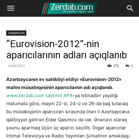
XƏBƏRLƏR
“Eurovision-2012”-nin
aparıcılarının adları açıqlanıb
16/04/2012
272
0
Azərbaycanın ev sahibliyi etdiyi «Eurovision-2012»
mahnı müsabiqəsinin aparıcılaının adı açıqlanıb.
www.zerdab.com saytının APA
-ya istinadən yaydığı
məlumata görə, mayın 22-si, 24-ü və 26-da baş tutacaq
bu müsabiqənin aparıcıları sırasında ötən il Azərbaycana
qalibiyyət gətirən Eldar Qasımov da var. Ənənəvi olaraq
şounu aparmaq üçün üç aparıcı seçilib. Digər aparıcılar
İctimai Televiziya və Radio Yayımları Şirkətinin əməkdaşı