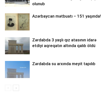
olunub
Azərbaycan mətbuatı – 151 yaşında!
Zərdabda 3 yaşlı qız atasının idarə
etdiyi aqreqatın altında qalıb öldü
Zərdabda su arxında meyit tapılıb