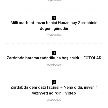
0
Milli mətbuatımızın banisi Həsən bəy Zərdabinin
doğum günüdür
28/06/2026
0
Zərdabda barama tədarükünə başlanıldı – FOTOLAR
09/06/2026
0
Zərdabda dəm qazı faciəsi – Nənə öldü, nəvənin
vəziyyəti ağırdır – Video
26/05/2026