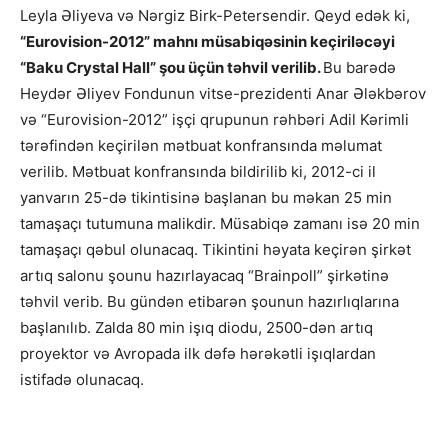
Leyla Əliyeva və Nərgiz Birk-Petersendir. Qeyd edək ki,
“Eurovision-2012” mahnı müsabiqəsinin keçiriləcəyi
“Baku Crystal Hall” şou üçün təhvil verilib.
Bu barədə
Heydər Əliyev Fondunun vitse-prezidenti Anar Ələkbərov
və “Eurovision-2012” işçi qrupunun rəhbəri Adil Kərimli
tərəfindən keçirilən mətbuat konfransında məlumat
verilib. Mətbuat konfransında bildirilib ki, 2012-ci il
yanvarın 25-də tikintisinə başlanan bu məkan 25 min
tamaşaçı tutumuna malikdir. Müsabiqə zamanı isə 20 min
tamaşaçı qəbul olunacaq. Tikintini həyata keçirən şirkət
artıq salonu şounu hazırlayacaq “Brainpoll” şirkətinə
təhvil verib. Bu gündən etibarən şounun hazırlıqlarına
başlanılıb. Zalda 80 min işıq diodu, 2500-dən artıq
proyektor və Avropada ilk dəfə hərəkətli işıqlardan
istifadə olunacaq.