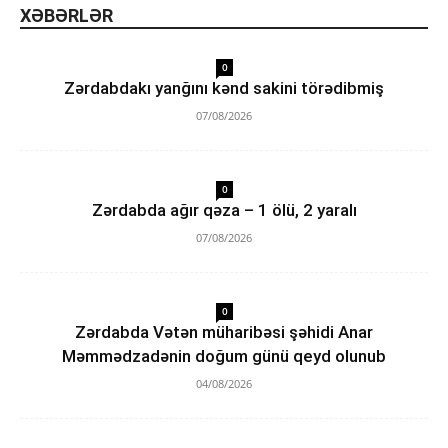
XƏBƏRLƏR
0
Zərdabdakı yanğını kənd sakini törədibmiş
07/08/2026
0
Zərdabda ağır qəza – 1 ölü, 2 yaralı
07/08/2026
0
Zərdabda Vətən müharibəsi şəhidi Anar
Məmmədzadənin doğum günü qeyd olunub
04/08/2026