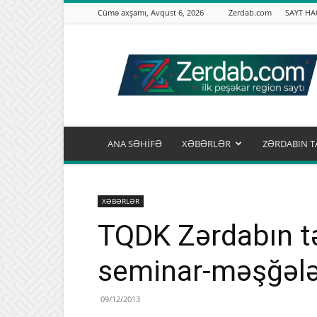
Cümə axşamı, Avqust 6, 2026
Zerdab.com
SAYT H
Zərdab.com
ANA SƏHİFƏ
XƏBƏRLƏR
ZƏRDABIN T
XƏBƏRLƏR
TQDK Zərdabın təh
seminar-məşğələ
09/12/2013