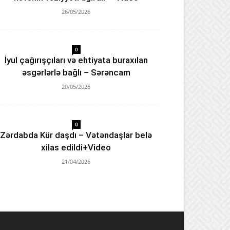
26/05/2026
0
İyul çağırışçıları və ehtiyata buraxılan
əsgərlərlə bağlı – Sərəncam
20/05/2026
0
Zərdabda Kür daşdı – Vətəndaşlar belə
xilas edildi+Video
21/04/2026