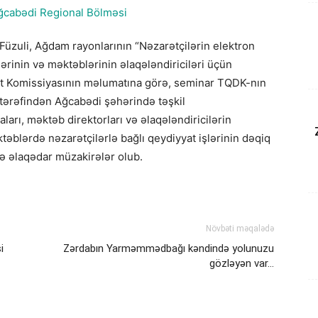
Füzuli, Ağdam rayonlarının “Nəzarətçilərin elektron
lərinin və məktəblərinin əlaqələndiriciləri üçün
ət Komissiyasının məlumatına görə, seminar TQDK-nın
tərəfindən Ağcabədi şəhərində təşkil
aları, məktəb direktorları və əlaqələndiricilərin
təblərdə nəzarətçilərlə bağlı qeydiyyat işlərinin dəqiq
lə əlaqədar müzakirələr olub.
Növbəti məqalədə
i
Zərdabın Yarməmmədbağı kəndində yolunuzu
gözləyən var…