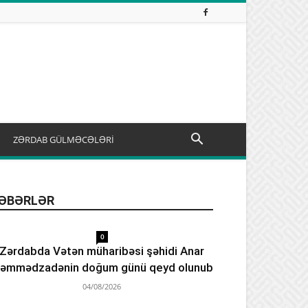
ZƏRDAB GÜLMƏCƏLƏRİ
ƏBƏRLƏR
0
Zərdabda Vətən müharibəsi şəhidi Anar
əmmədzadənin doğum günü qeyd olunub
04/08/2026