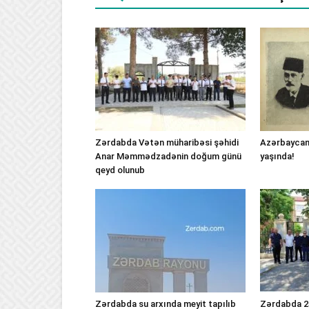
Zərdabda Vətən müharibəsi şəhidi
Azərbaycan
Anar Məmmədzadənin doğum günü
yaşında!
qeyd olunub
Zərdabda su arxında meyit tapılıb
Zərdabda 25