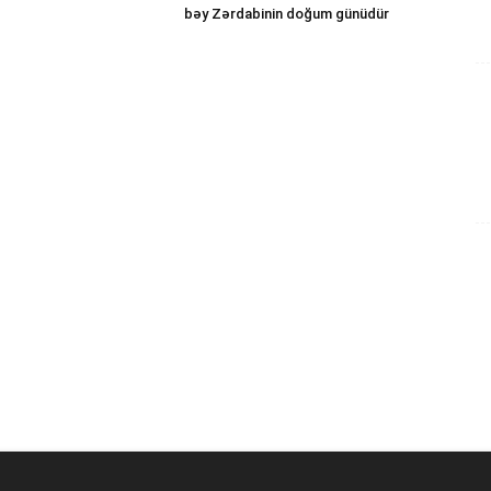
bəy Zərdabinin doğum günüdür