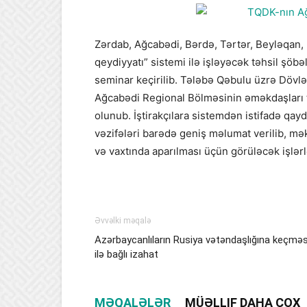
Zərdab, Ağcabədi, Bərdə, Tərtər, Beyləqan, 
qeydiyyatı” sistemi ilə işləyəcək təhsil şöbə
seminar keçirilib. Tələbə Qəbulu üzrə Dövl
Ağcabədi Regional Bölməsinin əməkdaşları 
olunub. İştirakçılara sistemdən istifadə qayd
vəzifələri barədə geniş məlumat verilib, mək
və vaxtında aparılması üçün görüləcək işlər
Əvvəlki məqalə
Azərbaycanlıların Rusiya vətəndaşlığına keçməs
ilə bağlı izahat
MƏQALƏLƏR
MÜƏLLIF DAHA ÇOX