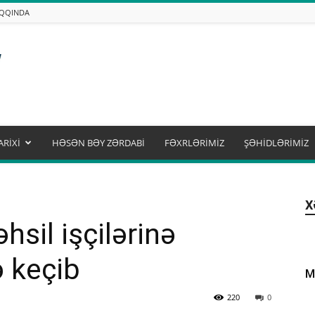
AQQINDA
ARİXİ
HƏSƏN BƏY ZƏRDABİ
FƏXRLƏRİMİZ
ŞƏHİDLƏRİMİZ
X
sil işçilərinə
 keçib
M
220
0