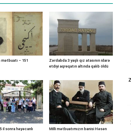
 mətbuatı – 151
Zərdabda 3 yaşlı qız atasının idarə
etdiyi aqreqatın altında qalıb öldü
Z
 il sonra həyəcanlı
Milli mətbuatımızın banisi Həsən