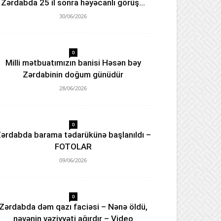
Zərdabda 25 il sonra həyəcanlı görüş…
30/06/2026
0
Milli mətbuatımızın banisi Həsən bəy
Zərdabinin doğum günüdür
28/06/2026
0
ərdabda barama tədarükünə başlanıldı –
FOTOLAR
09/06/2026
0
Zərdabda dəm qazı faciəsi – Nənə öldü,
nəvənin vəziyyəti ağırdır – Video