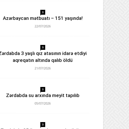
0
Azərbaycan mətbuatı – 151 yaşında!
22/07/2026
0
Zərdabda 3 yaşlı qız atasının idarə etdiyi
aqreqatın altında qalıb öldü
21/07/2026
0
Zərdabda su arxında meyit tapılıb
05/07/2026
0