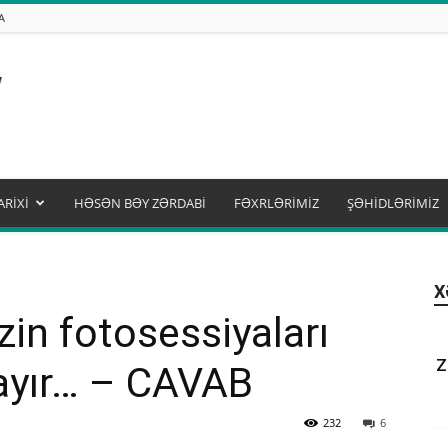
A
ARİXİ
HƏSƏN BƏY ZƏRDABİ
FƏXRLƏRİMİZ
ŞƏHİDLƏRİMİZ
X
in fotosessiyaları
Z
layır… – CAVAB
232
6