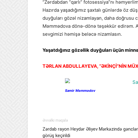
“Zərdabdan “qarlı” fotosessiya”nı həmyerlim
Hazırda yaşadığımız şaxtalı günlərdə öz düşün
duyğuları gözəl nizamlayan, daha doğrusu ci
Məmmədova dönə-dönə təşəkkür edirəm. Arzu
sevgimizi həmişə beləcə nizamlasın.
Yaşatdığınız gözəllik duyğuları üçün minnətd
TƏRLAN ABDULLAYEVA, “ƏKİNÇİ”NİN MÜXB
Samir Məmmədov
Əvvəlki məqalə
Zərdab rayon Heydər Əliyev Mərkəzində gənclər
görüş keçirildi