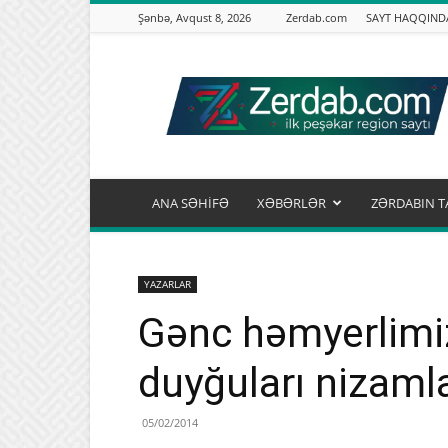
Şənbə, Avqust 8, 2026
Zerdab.com
SAYT HAQQIND
Zərdab.com
ANA SƏHİFƏ
XƏBƏRLƏR
ZƏRDABIN T
YAZARLAR
Gənc həmyerlimiz
duyğuları nizam
05/02/2014