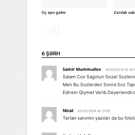
Üç ayın gəlini
Zərdab sakin
6 ŞƏRH
Samir Məmmədov
05/02/2014 At 16:
Salam Cox Sagolun Gozel Sozleri
Men Bu Sozlerden Sonra Soz Tap
Edirem Qiymet Verib Deyerlendird
Nicat
05/02/2014 At 17:09
Terlan xanımın yazıları da bu fot