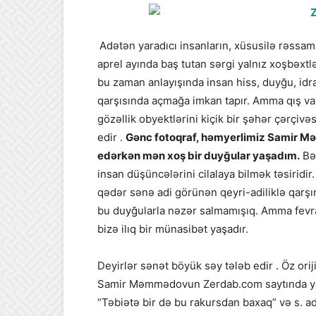
Adətən yaradıcı insanların, xüsusilə rəssam
aprel ayında baş tutan sərgi yalnız xoşbəxtl
bu zaman anlayışında insan hiss, duyğu, id
qarşısında açmağa imkan tapır. Amma qış vaxt
gözəllik obyektlərini kiçik bir şəhər çərç
edir .
Gənc fotoqraf, həmyerlimiz Samir Mə
edərkən mən xoş bir duyğular yaşadım.
Bəy
insan düşüncələrini cilalaya bilmək təsiridi
qədər sənə adi görünən qeyri-adiliklə qarşın
bu duyğularla nəzər salmamışıq. Amma fevra
bizə ilıq bir münasibət yaşadır.
Deyirlər sənət böyük səy tələb edir . Öz oriji
Samir Məmmədovun Zerdab.com saytında ya
“Təbiətə bir də bu rakursdan baxaq” və s. ad