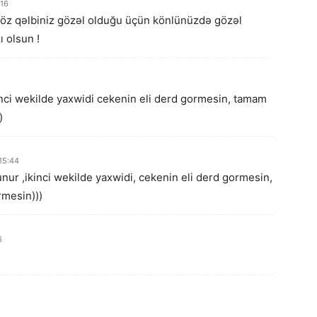
:16
ə öz qəlbiniz gözəl olduğu üçün könlünüzdə gözəl
ı olsun !
inci wekilde yaxwidi cekenin eli derd gormesin, tamam
)
15:44
unur ,ikinci wekilde yaxwidi, cekenin eli derd gormesin,
mesin)))
6