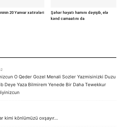
inin 20 Yanvar xatirələri
Şəhər həyatı hamını dəyişib, elə
kənd camaatını da
52
nizcun O Qeder Gozel Menali Sozler Yazmisinizki Duzu
ib Deye Yaza Bilmirem Yenede Bir Daha Tewekkur
iyinizcun
olar kimi könlümüzü oxşayır…