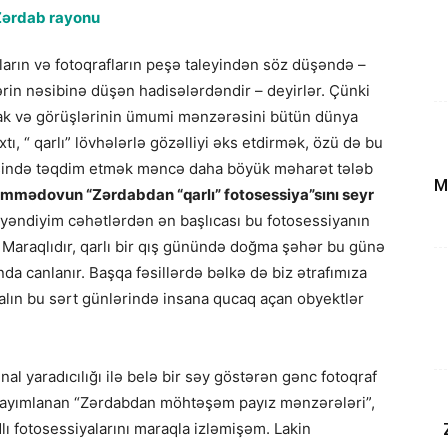
ların və fotoqrafların peşə taleyindən söz düşəndə –
ərin nəsibinə düşən hadisələrdəndir – deyirlər. Çünki
rak və görüşlərinin ümumi mənzərəsini bütün dünya
ı, “ qarlı” lövhələrlə gözəlliyi əks etdirmək, özü də bu
ivəsində təqdim etmək məncə daha böyük məharət tələb
M
mmədovun “Zərdabdan “qarlı” fotosessiya”sını seyr
əndiyim cəhətlərdən ən başlıcası bu fotosessiyanın
r. Maraqlıdır, qarlı bir qış günündə doğma şəhər bu günə
da canlanır. Başqa fəsillərdə bəlkə də biz ətrafımıza
lın bu sərt günlərində insana qucaq açan obyektlər
nal yaradıcılığı ilə belə bir səy göstərən gənc fotoqraf
yımlanan “Zərdabdan möhtəşəm payız mənzərələri”,
lı fotosessiyalarını maraqla izləmişəm. Lakin