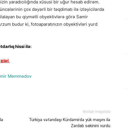
izin yaradıcılığında xüsusi bir uğur hesab edirəm.
cələrinin çox dəyərli bir təqdimatı ilə izləyicilərdə
lalayan bu qiymətli obyektivlərə görə Samir
m budur ki, fotoaparatınızın obyektivləri yurd
arlıq hissi ilə:
İRİ.
Növbəti məqalədə
lə
Türkiyə vətəndaşı Kürdəmirdə yük maşını ilə
Zərdab sakinini vurdu