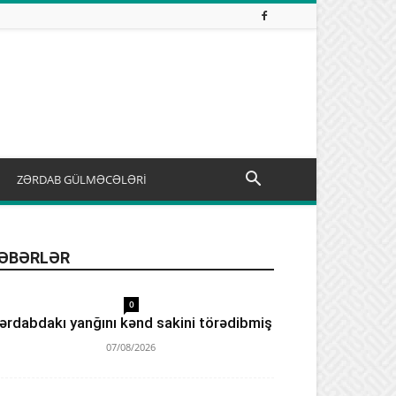
ZƏRDAB GÜLMƏCƏLƏRİ
ƏBƏRLƏR
0
ərdabdakı yanğını kənd sakini törədibmiş
07/08/2026