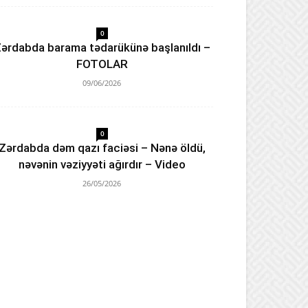
0
ərdabda barama tədarükünə başlanıldı –
FOTOLAR
09/06/2026
0
Zərdabda dəm qazı faciəsi – Nənə öldü,
nəvənin vəziyyəti ağırdır – Video
26/05/2026