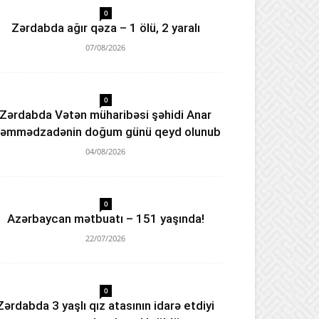
0
Zərdabda ağır qəza – 1 ölü, 2 yaralı
07/08/2026
0
Zərdabda Vətən müharibəsi şəhidi Anar
əmmədzadənin doğum günü qeyd olunub
04/08/2026
0
Azərbaycan mətbuatı – 151 yaşında!
22/07/2026
0
Zərdabda 3 yaşlı qız atasının idarə etdiyi