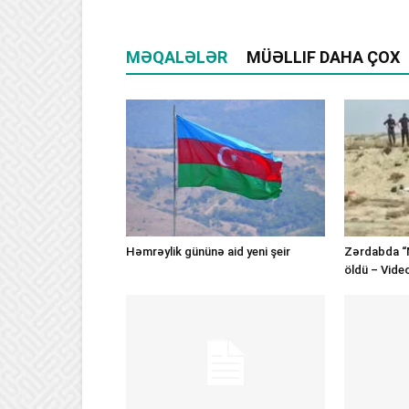
MƏQALƏLƏR
MÜƏLLIF DAHA ÇOX
Həmrəylik gününə aid yeni şeir
Zərdabda “
öldü – Vide