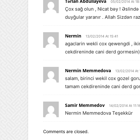
Tərlan Abdullayeva
05/02/2014 At 18
Çox sağ olun , Nicat bəy ! Əslind
duyğular yaranır . Allah Sizdən raz
Nermin
13/02/2014 At 15:41
agaclarin wekli cox qewengdi , ik
cekdireninde cani derd gormesin)
Nermin Memmedova
13/02/2014 At 
salam, birinci wekil cox gozel gor
tamam cekdireninde cani derd gor
Samir Memmedov
14/02/2014 At 11:1
Nermin Memmedova Teşekkür
Comments are closed.