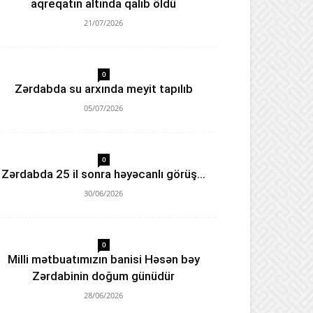
aqreqatın altında qalıb öldü
21/07/2026
0
Zərdabda su arxında meyit tapılıb
05/07/2026
0
Zərdabda 25 il sonra həyəcanlı görüş…
30/06/2026
0
Milli mətbuatımızın banisi Həsən bəy
Zərdabinin doğum günüdür
28/06/2026