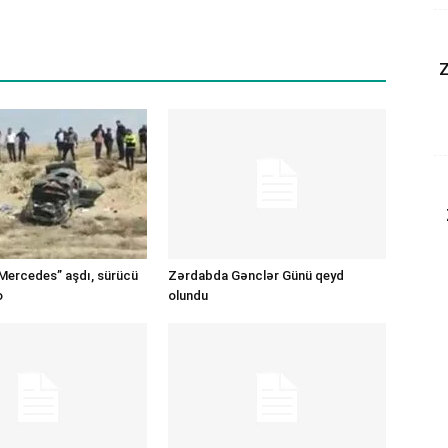
Z
Mercedes” aşdı, sürücü
Zərdabda Gənclər Günü qeyd
o
olundu