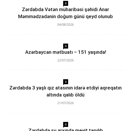
0
Zərdabda Vətən müharibəsi şəhidi Anar
Məmmədzadənin doğum günü qeyd olunub
04/08/2026
0
Azərbaycan mətbuatı – 151 yaşında!
22/07/2026
0
Zərdabda 3 yaşlı qız atasının idarə etdiyi aqreqatın
altında qalıb öldü
21/07/2026
0
Zərdabda su arxında meyit tapılıb