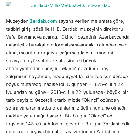
Muzeydən
Zerdab.com
saytına verilən məlumata görə,
tədbiri giriş sözü ilə H. B. Zərdabi muzeyinin direktoru
Vəfa Bayramova açaraq, “Əkinçi” qəzetinin Azərbaycanda
maarifçilik hərəkatının formalaşmasındakı rolundan, xalqı
elmə, maarifə tərəqqiyə çağırmaqda elmi–mədəni
səviyyənin yüksəltmək sahəsindəki böyük
əhəmiyyətindən danışdı: “Əkinçi” qəzetinin nəşri
xalqımızın həyatında, mədəniyyət tariximizdə son dərəcə
böyük mütərəqqi hadisə idi. O gündən – 1875-ci ilin 22
iyulundan bu günə – 2018-ci ilin 22 iyulunadək böyük bir
tarix dəyişib. Qəzetçilik tariximizdə “Əkinçi” özündən
sonra yaranan mətbu orqanlarımız üçün nümunə olmağı,
məktəb yaratmağı bacardı. Biz bu gün “Əkinçi” adlı
təqvimin 143-cü səhifəsini çevirdik. Bu gün Zərdabi adlı
ümmana, dəryaya bir daha baş vurduq və Zərdabinin