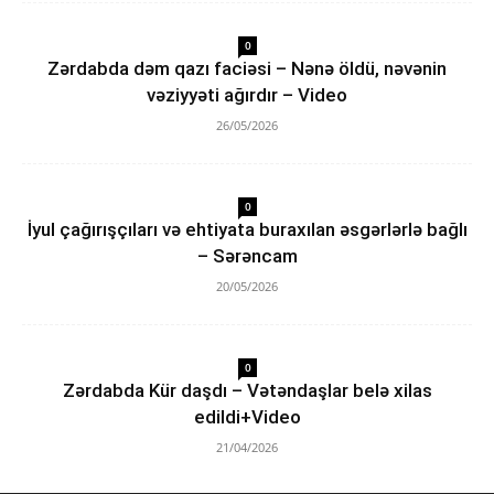
0
Zərdabda dəm qazı faciəsi – Nənə öldü, nəvənin
vəziyyəti ağırdır – Video
26/05/2026
0
İyul çağırışçıları və ehtiyata buraxılan əsgərlərlə bağlı
– Sərəncam
20/05/2026
0
Zərdabda Kür daşdı – Vətəndaşlar belə xilas
edildi+Video
21/04/2026