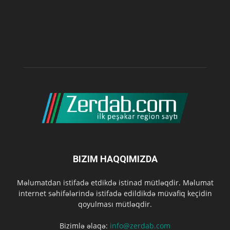
BIZIM HAQQIMIZDA
Məlumatdan istifadə etdikdə istinad mütləqdir. Məlumat
internet səhifələrində istifadə edildikdə müvafiq keçidin
qoyulması mütləqdir.
Bizimlə əlaqə:
info@zerdab.com