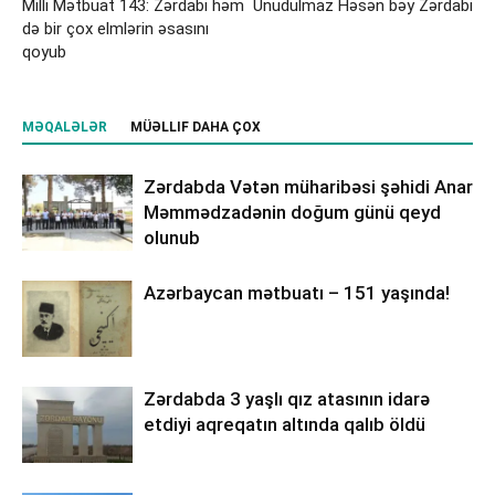
Milli Mətbuat 143: Zərdabi həm
Unudulmaz Həsən bəy Zərdabi
də bir çox elmlərin əsasını
qoyub
MƏQALƏLƏR
MÜƏLLIF DAHA ÇOX
Zərdabda Vətən müharibəsi şəhidi Anar
Məmmədzadənin doğum günü qeyd
olunub
Azərbaycan mətbuatı – 151 yaşında!
Zərdabda 3 yaşlı qız atasının idarə
etdiyi aqreqatın altında qalıb öldü