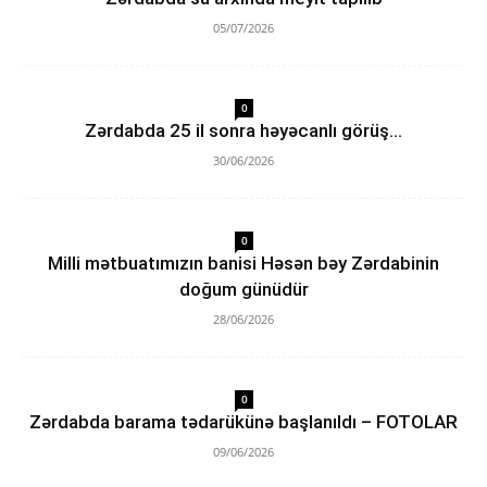
05/07/2026
0
Zərdabda 25 il sonra həyəcanlı görüş…
30/06/2026
0
Milli mətbuatımızın banisi Həsən bəy Zərdabinin
doğum günüdür
28/06/2026
0
Zərdabda barama tədarükünə başlanıldı – FOTOLAR
09/06/2026