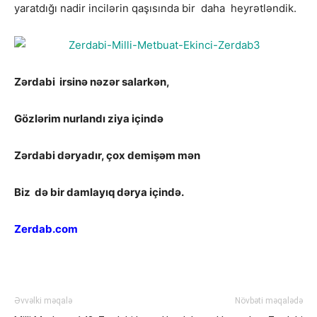
yaratdığı nadir incilərin qaşısında bir daha heyrətləndik.
Zərdabi irsinə nəzər salarkən,
Gözlərim nurlandı ziya içində
Zərdabi dəryadır, çox demişəm mən
Biz də bir damlayıq dərya içində.
Zerdab.com
Əvvəlki məqalə
Növbəti məqalədə