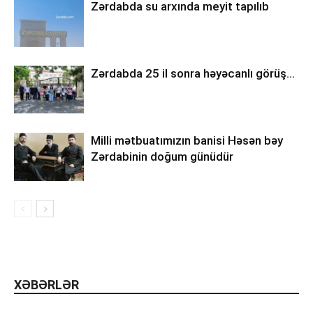
Zərdabda su arxında meyit tapılıb
Zərdabda 25 il sonra həyəcanlı görüş…
Milli mətbuatımızın banisi Həsən bəy
Zərdabinin doğum günüdür
XƏBƏRLƏR