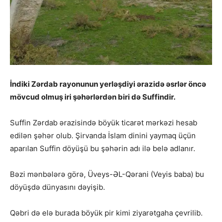
İndiki Zərdab rayonunun yerləşdiyi ərazidə əsrlər öncə
mövcud olmuş iri şəhərlərdən biri də Suffindir.
Suffin Zərdab ərazisində böyük ticarət mərkəzi hesab
edilən şəhər olub. Şirvanda İslam dinini yaymaq üçün
aparılan Suffin döyüşü bu şəhərin adı ilə belə adlanır.
Bəzi mənbələrə görə, Üveys-ƏL-Qərani (Veyis baba) bu
döyüşdə dünyasını dəyişib.
Qəbri də elə burada böyük pir kimi ziyarətgaha çevrilib.