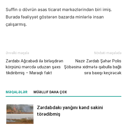
Suffin o dövrün əsas ticarət mərkəzlərindən biri imiş.
Burada fəaliyyət göstərən bazarda minlərlə insan
çalışarmış.
Əvvəlki məqalə
Növbəti məqalədə
Zərdabı Ağcabədi ilə birləşdirən
Nazir Zərdab Şəhər Polis
körpünü mərcdə uduzan şəxs
Şöbəsinə xidmətə qəbulla bağlı
tikdiribmiş – Maraqlı fakt
sıra baxışı keçirəcək
MƏQALƏLƏR
MÜƏLLIF DAHA ÇOX
Zərdabdakı yanğını kənd sakini
törədibmiş