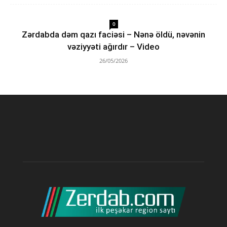
0
Zərdabda dəm qazı faciəsi – Nənə öldü, nəvənin
vəziyyəti ağırdır – Video
26/05/2026