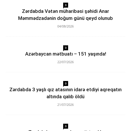
0
Zərdabda Vətən müharibəsi şəhidi Anar
Məmmədzadənin doğum günü qeyd olunub
04/08/2026
0
Azərbaycan mətbuatı – 151 yaşında!
22/07/2026
0
Zərdabda 3 yaşlı qız atasının idarə etdiyi aqreqatın
altında qalıb öldü
21/07/2026
0