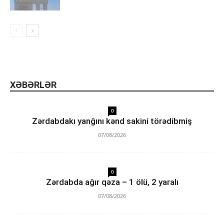
XƏBƏRLƏR
0
Zərdabdakı yanğını kənd sakini törədibmiş
07/08/2026
0
Zərdabda ağır qəza – 1 ölü, 2 yaralı
07/08/2026