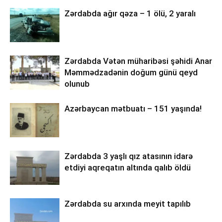
Zərdabda ağır qəza – 1 ölü, 2 yaralı
Zərdabda Vətən müharibəsi şəhidi Anar
Məmmədzadənin doğum günü qeyd
olunub
Azərbaycan mətbuatı – 151 yaşında!
Zərdabda 3 yaşlı qız atasının idarə
etdiyi aqreqatın altında qalıb öldü
Zərdabda su arxında meyit tapılıb