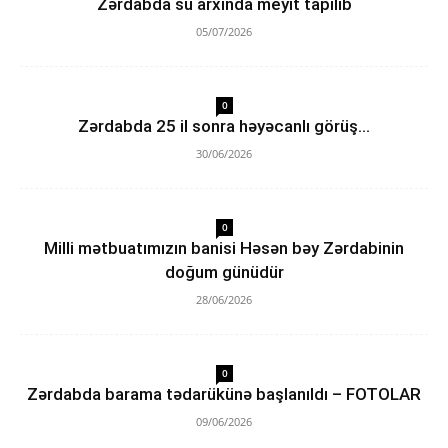
Zərdabda su arxında meyit tapılıb
05/07/2026
0
Zərdabda 25 il sonra həyəcanlı görüş…
30/06/2026
0
Milli mətbuatımızın banisi Həsən bəy Zərdabinin
doğum günüdür
28/06/2026
0
Zərdabda barama tədarükünə başlanıldı – FOTOLAR
09/06/2026