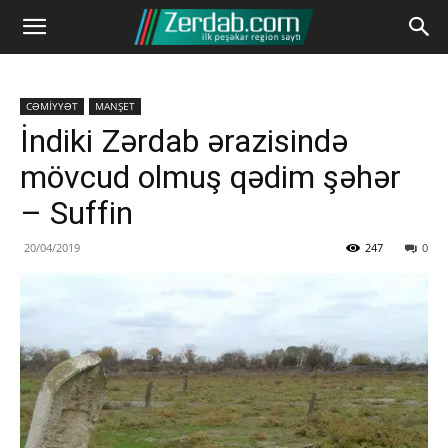
CƏMİYYƏT
MANŞET
İndiki Zərdab ərazisində
mövcud olmuş qədim şəhər
– Suffin
20/04/2019
247
0