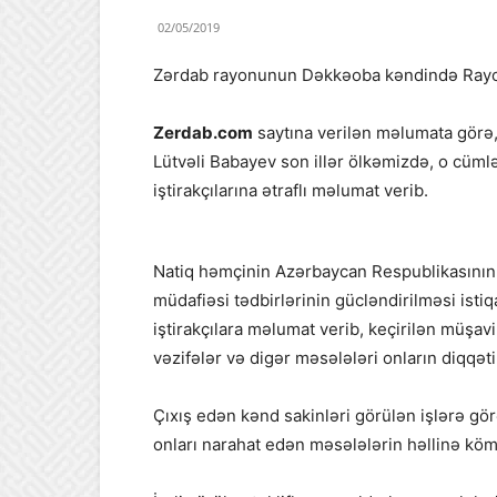
02/05/2019
Zərdab rayonunun Dəkkəoba kəndində Rayon İ
Zerdab.com
saytına verilən məlumata görə,
Lütvəli Babayev son illər ölkəmizdə, o cüm
iştirakçılarına ətraflı məlumat verib.
Natiq həmçinin Azərbaycan Respublikasının P
müdafiəsi tədbirlərinin gücləndirilməsi ist
iştirakçılara məlumat verib, keçirilən müşavi
vəzifələr və digər məsələləri onların diqqəti
Çıxış edən kənd sakinləri görülən işlərə gör
onları narahat edən məsələlərin həllinə kömə