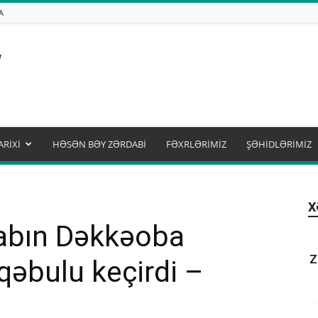
A
ARİXİ
HƏSƏN BƏY ZƏRDABİ
FƏXRLƏRİMİZ
ŞƏHİDLƏRİMİZ
X
dabın Dəkkəoba
Z
qəbulu keçirdi –