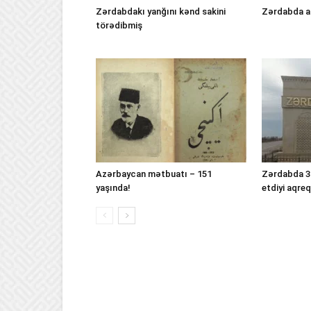
Zərdabdakı yanğını kənd sakini
Zərdabda ağı
törədibmiş
Azərbaycan mətbuatı – 151
Zərdabda 3 
yaşında!
etdiyi aqreq