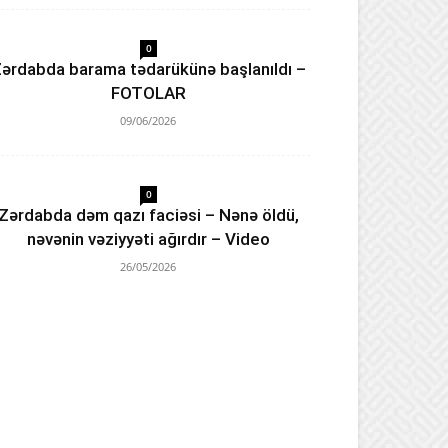
0
ərdabda barama tədarükünə başlanıldı –
FOTOLAR
09/06/2026
0
Zərdabda dəm qazı faciəsi – Nənə öldü,
nəvənin vəziyyəti ağırdır – Video
26/05/2026