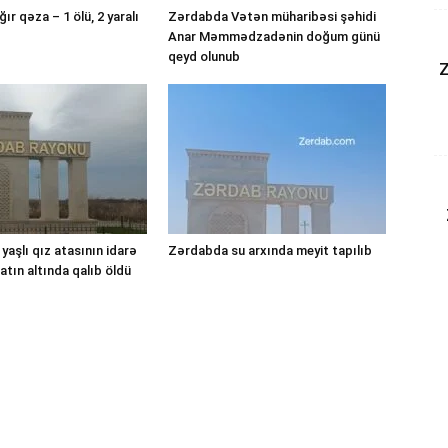
r qəza – 1 ölü, 2 yaralı
Zərdabda Vətən müharibəsi şəhidi
Anar Məmmədzadənin doğum günü
qeyd olunub
Z
yaşlı qız atasının idarə
Zərdabda su arxında meyit tapılıb
atın altında qalıb öldü