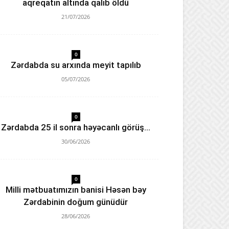
aqreqatın altında qalıb öldü
21/07/2026
0
Zərdabda su arxında meyit tapılıb
05/07/2026
0
Zərdabda 25 il sonra həyəcanlı görüş…
30/06/2026
0
Milli mətbuatımızın banisi Həsən bəy
Zərdabinin doğum günüdür
28/06/2026