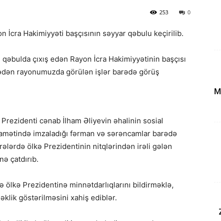
253
0
cra Hakimiyyəti başçısının səyyar qəbulu keçirilib.
 qəbulda çıxış edən Rayon İcra Hakimiyyətinin başçısı
lədən rayonumuzda görülən işlər barədə görüş
M
rezidenti cənab İlham Əliyevin əhalinin sosial
iqamətində imzaladığı fərman və sərəncamlar barədə
rələrdə ölkə Prezidentinin nitqlərindən irəli gələn
nə çatdırıb.
ə ölkə Prezidentinə minnətdarlıqlarını bildirməklə,
klik göstərilməsini xahiş ediblər.