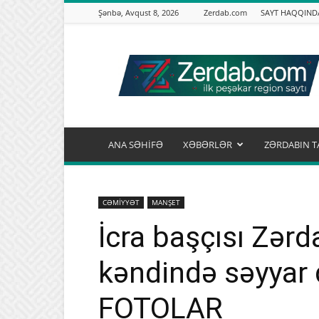
Şənbə, Avqust 8, 2026
Zerdab.com
SAYT HAQQIND
Zərdab.com
ANA SƏHİFƏ
XƏBƏRLƏR
ZƏRDABIN T
CƏMİYYƏT
MANŞET
İcra başçısı Zər
kəndində səyyar 
FOTOLAR