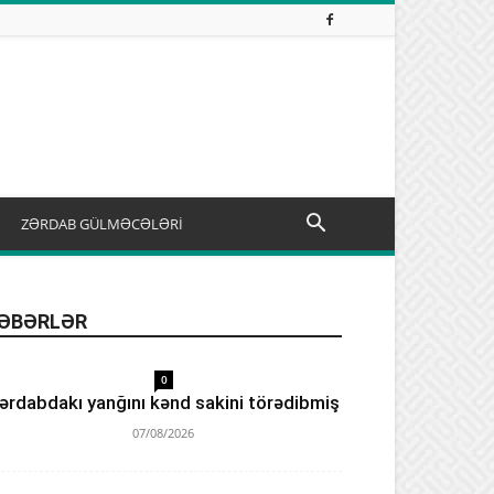
ZƏRDAB GÜLMƏCƏLƏRİ
ƏBƏRLƏR
0
ərdabdakı yanğını kənd sakini törədibmiş
07/08/2026