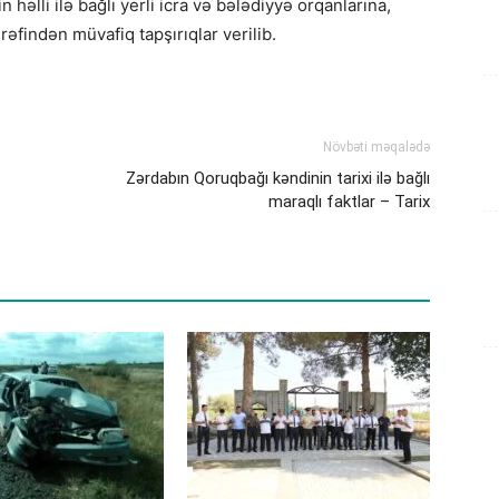
in həlli ilə bağlı yerli icra və bələdiyyə orqanlarına,
rəfindən müvafiq tapşırıqlar verilib.
Növbəti məqalədə
Zərdabın Qoruqbağı kəndinin tarixi ilə bağlı
maraqlı faktlar – Tarix