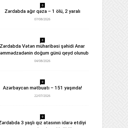
0
Zərdabda ağır qəza – 1 ölü, 2 yaralı
07/08/2026
0
Zərdabda Vətən müharibəsi şəhidi Anar
əmmədzadənin doğum günü qeyd olunub
04/08/2026
0
Azərbaycan mətbuatı – 151 yaşında!
22/07/2026
0
Zərdabda 3 yaşlı qız atasının idarə etdiyi