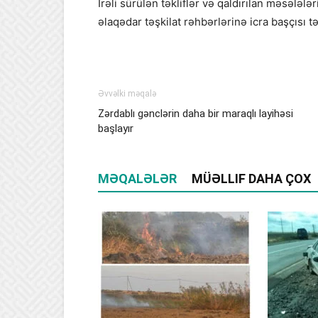
İrəli sürülən təkliflər və qaldırılan məsələlər
əlaqədar təşkilat rəhbərlərinə icra başçısı tə
Əvvəlki məqalə
Zərdablı gənclərin daha bir maraqlı layihəsi
başlayır
MƏQALƏLƏR
MÜƏLLIF DAHA ÇOX