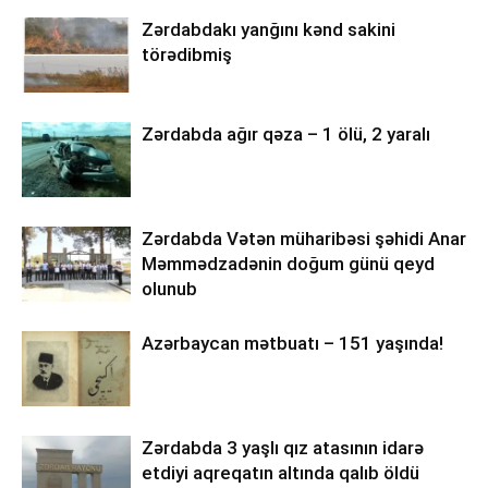
Zərdabdakı yanğını kənd sakini
törədibmiş
Zərdabda ağır qəza – 1 ölü, 2 yaralı
Zərdabda Vətən müharibəsi şəhidi Anar
Məmmədzadənin doğum günü qeyd
olunub
Azərbaycan mətbuatı – 151 yaşında!
Zərdabda 3 yaşlı qız atasının idarə
etdiyi aqreqatın altında qalıb öldü