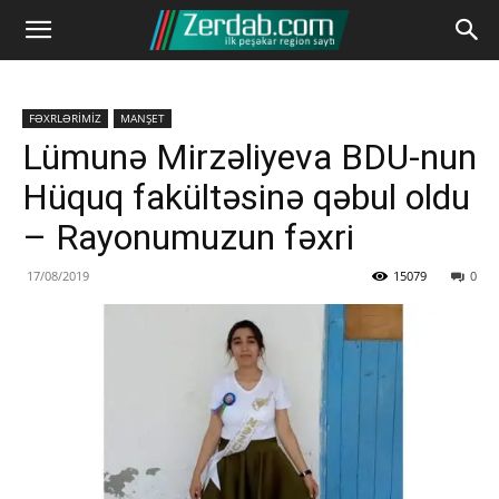
FƏXRLƏRİMİZ
MANŞET
Lümunə Mirzəliyeva BDU-nun
Hüquq fakültəsinə qəbul oldu
– Rayonumuzun fəxri
17/08/2019
15079
0