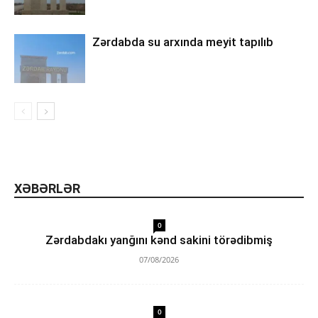
Zərdabda su arxında meyit tapılıb
XƏBƏRLƏR
0
Zərdabdakı yanğını kənd sakini törədibmiş
07/08/2026
0