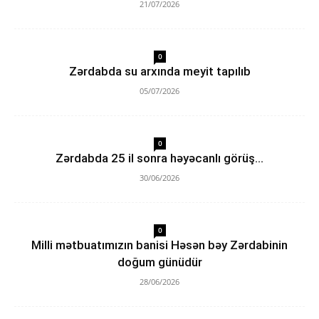
21/07/2026
0
Zərdabda su arxında meyit tapılıb
05/07/2026
0
Zərdabda 25 il sonra həyəcanlı görüş…
30/06/2026
0
Milli mətbuatımızın banisi Həsən bəy Zərdabinin
doğum günüdür
28/06/2026