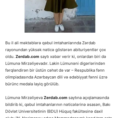
Bu il ali məktəblərə qəbul imtahanlarında Zərdab
rayonundan yüksək nəticə göstərən abituriyentlər çox
oldu.
Zerdab.com
saytı xəbər verir ki, onlardan biri də
Lümunə Mirzəliyevadır. Lakin Lümunəni digərlərindən
fərqləndirən bir üstün cəhət də var – Respublika fənn
olimpiadasında Azərbaycan dili və ədəbiyyat fənni üzrə
bürünc medala layiq görülüb.
Lümunə Mirzəliyeva
Zerdab.com
saytına açıqlamasında
bildirib ki, qəbul imtahanlarının nəticələrinə əsasən, Bakı
Dövlət Universitetinin (BDU) Hüquq fakültəsinə daxil