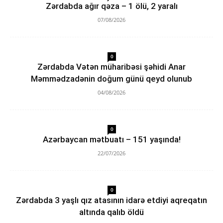
Zərdabda ağır qəza – 1 ölü, 2 yaralı
07/08/2026
0
Zərdabda Vətən müharibəsi şəhidi Anar
Məmmədzadənin doğum günü qeyd olunub
04/08/2026
0
Azərbaycan mətbuatı – 151 yaşında!
22/07/2026
0
Zərdabda 3 yaşlı qız atasının idarə etdiyi aqreqatın
altında qalıb öldü