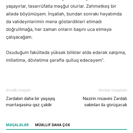
yaşayırlar, təsərrüfatla məşğul olurlar. Zəhmətkeş bir
ailədə böyümüşəm. İnşallah, bundan sonrakı həyatımda
da valideynlərimin mənə göstərdikləri etimadı
doğrultmağa, hər zaman onların başını uca etməyə
çalışacağam.
Oxuduğum fakültədə yüksək biliklər əldə edərək xalqıma,
millətimə, dövlətimə şərəflə qulluq edəcəyəm”.
Əvvəlki məqalə
Növbəti məqalədə
Zərdabın daha bir yaşayış
Nazirin müavini Zərdab
məntəqəsinə qaz çəkilir
sakinləri ilə görüşəcək
MƏQALƏLƏR
MÜƏLLIF DAHA ÇOX