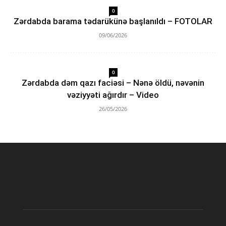
0
Zərdabda barama tədarükünə başlanıldı – FOTOLAR
09/06/2026
0
Zərdabda dəm qazı faciəsi – Nənə öldü, nəvənin
vəziyyəti ağırdır – Video
26/05/2026