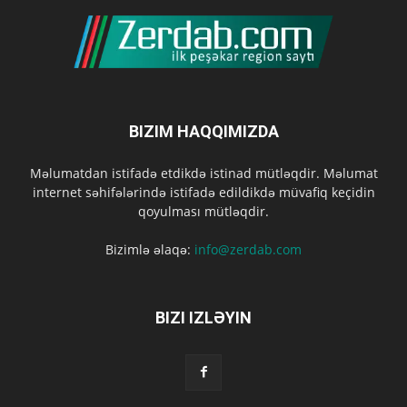
BIZIM HAQQIMIZDA
Məlumatdan istifadə etdikdə istinad mütləqdir. Məlumat
internet səhifələrində istifadə edildikdə müvafiq keçidin
qoyulması mütləqdir.
Bizimlə əlaqə:
info@zerdab.com
BIZI IZLƏYIN