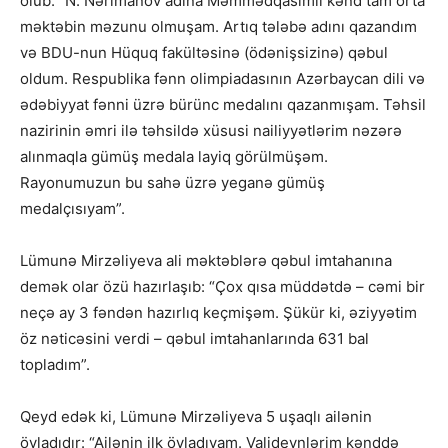
olub: “N. Nərimanov adına Məmmədqasımlı kənd tam orta
məktəbin məzunu olmuşam. Artıq tələbə adını qazandım
və BDU-nun Hüquq fakültəsinə (ödənişsizinə) qəbul
oldum. Respublika fənn olimpiadasının Azərbaycan dili və
ədəbiyyat fənni üzrə bürünc medalını qazanmışam. Təhsil
nazirinin əmri ilə təhsildə xüsusi nailiyyətlərim nəzərə
alınmaqla gümüş medala layiq görülmüşəm.
Rayonumuzun bu sahə üzrə yeganə gümüş
medalçısıyam”.
Lümunə Mirzəliyeva ali məktəblərə qəbul imtahanına
demək olar özü hazırlaşıb: “Çox qısa müddətdə – cəmi bir
neçə ay 3 fəndən hazırlıq keçmişəm. Şükür ki, əziyyətim
öz nəticəsini verdi – qəbul imtahanlarında 631 bal
topladım”.
Qeyd edək ki, Lümunə Mirzəliyeva 5 uşaqlı ailənin
övladıdır: “Ailənin ilk övladıyam. Valideynlərim kənddə