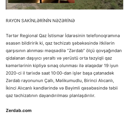
RAYON SAKİNLƏRİNİN NƏZƏRİNƏ
Tərtər Regional Qaz İstismar İdarəsinin telefonoqramına
əsasən bildiririk ki, qaz təchizatı şəbəkəsində itkilərin
qarşısının alınması məqsədilə “Zərdab” ölçü qovşağından
qidalanan daşıyıcı yeraltı və yerüstü orta təzyiqli qaz
kəmərlərinin kipliyə sınaq olunması ilə əlaqədar 19 iyun
2020-ci il tarixdə saat 10:00-dan işlər başa çatanadək
Zərdab rayonunun Çallı, Məlikumudlu, Birinci Alıcanlı,
İkinci Alıcanlı kəndlərində və Bəyimli qəsəbəsində təbii
qaz təchizatının dayandırılması planlaşdırılır.
Zerdab.com