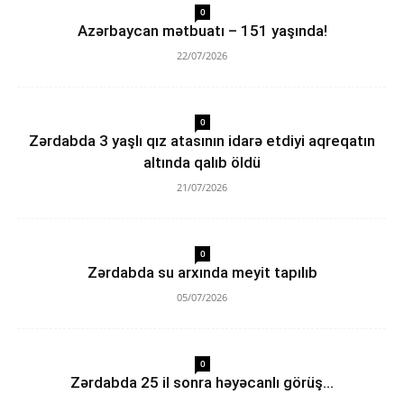
0
Azərbaycan mətbuatı – 151 yaşında!
22/07/2026
0
Zərdabda 3 yaşlı qız atasının idarə etdiyi aqreqatın
altında qalıb öldü
21/07/2026
0
Zərdabda su arxında meyit tapılıb
05/07/2026
0
Zərdabda 25 il sonra həyəcanlı görüş…