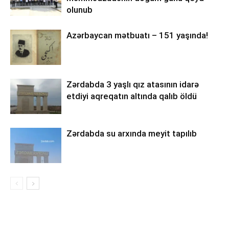
olunub
Azərbaycan mətbuatı – 151 yaşında!
Zərdabda 3 yaşlı qız atasının idarə
etdiyi aqreqatın altında qalıb öldü
Zərdabda su arxında meyit tapılıb