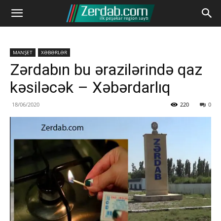
MANŞET
XƏBƏRLƏR
Zərdabın bu ərazilərində qaz
kəsiləcək – Xəbərdarlıq
18/06/2020
220
0