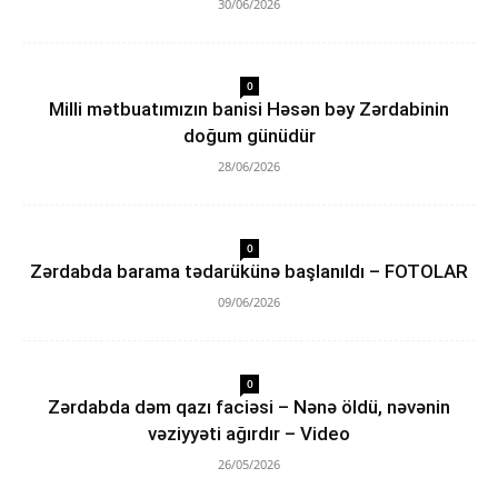
30/06/2026
0
Milli mətbuatımızın banisi Həsən bəy Zərdabinin
doğum günüdür
28/06/2026
0
Zərdabda barama tədarükünə başlanıldı – FOTOLAR
09/06/2026
0
Zərdabda dəm qazı faciəsi – Nənə öldü, nəvənin
vəziyyəti ağırdır – Video
26/05/2026