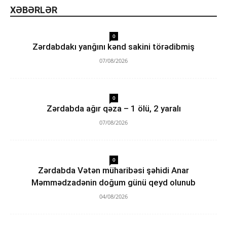
XƏBƏRLƏR
0
Zərdabdakı yanğını kənd sakini törədibmiş
07/08/2026
0
Zərdabda ağır qəza – 1 ölü, 2 yaralı
07/08/2026
0
Zərdabda Vətən müharibəsi şəhidi Anar
Məmmədzadənin doğum günü qeyd olunub
04/08/2026