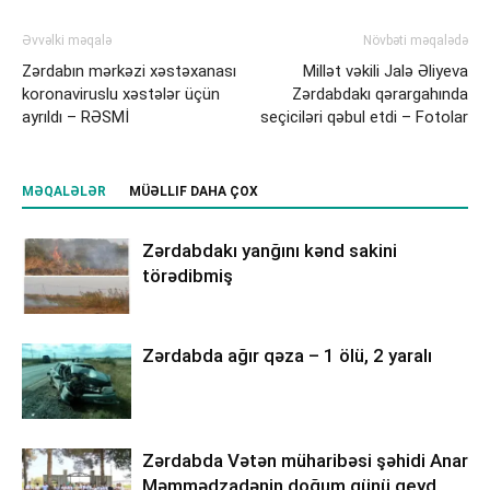
Əvvəlki məqalə
Növbəti məqalədə
Zərdabın mərkəzi xəstəxanası
Millət vəkili Jalə Əliyeva
koronaviruslu xəstələr üçün
Zərdabdakı qərargahında
ayrıldı – RƏSMİ
seçiciləri qəbul etdi – Fotolar
MƏQALƏLƏR
MÜƏLLIF DAHA ÇOX
Zərdabdakı yanğını kənd sakini
törədibmiş
Zərdabda ağır qəza – 1 ölü, 2 yaralı
Zərdabda Vətən müharibəsi şəhidi Anar
Məmmədzadənin doğum günü qeyd