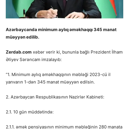
Azərbaycanda minimum aylıq əməkhaqqı 345 manat
müəyyən edilib.
Zerdab.com
xəbər verir ki, bununla bağlı Prezident İlham
Əliyev Sərəncam imzalayıb:
“1. Minimum aylıq əməkhaqqının məbləği 2023-cü il
yanvarın 1-dən 345 manat müəyyən edilsin.
2. Azərbaycan Respublikasının Nazirlər Kabineti:
2.1. 10 gün müddətində:
2.1.1. əmək pensiyasının minimum məbləğinin 280 manata