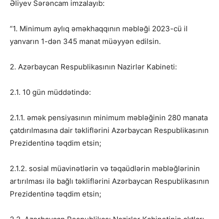
Əliyev Sərəncam imzalayıb:
“1. Minimum aylıq əməkhaqqının məbləği 2023-cü il
yanvarın 1-dən 345 manat müəyyən edilsin.
2. Azərbaycan Respublikasının Nazirlər Kabineti:
2.1. 10 gün müddətində:
2.1.1. əmək pensiyasının minimum məbləğinin 280 manata
çatdırılmasına dair təkliflərini Azərbaycan Respublikasının
Prezidentinə təqdim etsin;
2.1.2. sosial müavinətlərin və təqaüdlərin məbləğlərinin
artırılması ilə bağlı təkliflərini Azərbaycan Respublikasının
Prezidentinə təqdim etsin;