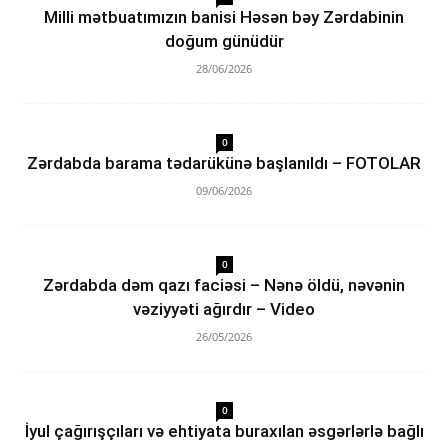
Milli mətbuatımızın banisi Həsən bəy Zərdabinin
doğum günüdür
28/06/2026
0
Zərdabda barama tədarükünə başlanıldı – FOTOLAR
09/06/2026
0
Zərdabda dəm qazı faciəsi – Nənə öldü, nəvənin
vəziyyəti ağırdır – Video
26/05/2026
0
İyul çağırışçıları və ehtiyata buraxılan əsgərlərlə bağlı