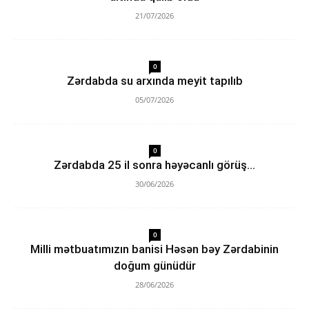
21/07/2026
0
Zərdabda su arxında meyit tapılıb
05/07/2026
0
Zərdabda 25 il sonra həyəcanlı görüş…
30/06/2026
0
Milli mətbuatımızın banisi Həsən bəy Zərdabinin
doğum günüdür
28/06/2026