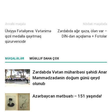
Əvvəlki məqalə
Növbəti məqalədə
Ülviyyə Fətəliyeva: Vətənimə
Zərdabda ağır qəza, ölən var –
qızıl medalla qayıtmaq
DİN-dən açıqlama + Fotolar
qürurvericidir
MƏQALƏLƏR
MÜƏLLIF DAHA ÇOX
Zərdabda Vətən müharibəsi şəhidi Anar
Məmmədzadənin doğum günü qeyd
olunub
Azərbaycan mətbuatı – 151 yaşında!