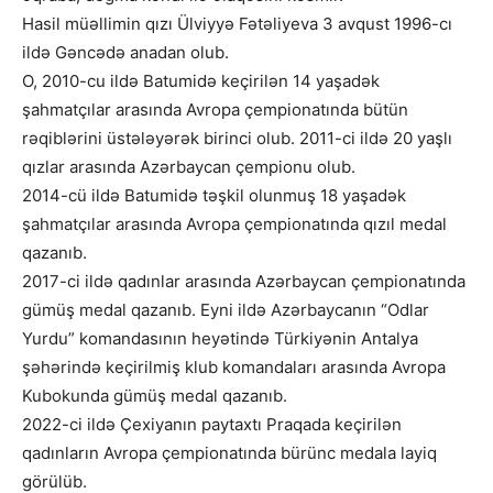
Hasil müəllimin qızı Ülviyyə Fətəliyeva 3 avqust 1996-cı
ildə Gəncədə anadan olub.
O, 2010-cu ildə Batumidə keçirilən 14 yaşadək
şahmatçılar arasında Avropa çempionatında bütün
rəqiblərini üstələyərək birinci olub. 2011-ci ildə 20 yaşlı
qızlar arasında Azərbaycan çempionu olub.
2014-cü ildə Batumidə təşkil olunmuş 18 yaşadək
şahmatçılar arasında Avropa çempionatında qızıl medal
qazanıb.
2017-ci ildə qadınlar arasında Azərbaycan çempionatında
gümüş medal qazanıb. Eyni ildə Azərbaycanın “Odlar
Yurdu” komandasının heyətində Türkiyənin Antalya
şəhərində keçirilmiş klub komandaları arasında Avropa
Kubokunda gümüş medal qazanıb.
2022-ci ildə Çexiyanın paytaxtı Praqada keçirilən
qadınların Avropa çempionatında bürünc medala layiq
görülüb.