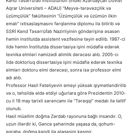
Kənd Təsərrüfatı İnstitutunun (indiki Azərbaycan Dövlət
Aqrar Universiteti – ADAU) “Meyvə-tərəvəzçilik və
üzümçülük” fakültəsinin “Üzümçülük və üzümün ilkin
emalı” ixtisaslaşmasını fərqlənmə diplomu ilə bitirib və
SSRİ Kənd Təsərrüfatı Nazirliyinin göndərişinə əsasən
həmin institutda assistent vəzifəsinə təyin edilib. 1987-ci
ildə həmin İnstitutda dissertasiya işini müdafiə edərək
texnika elmləri namizədi alimlik dərəcəsi alıb. 2005-cı
ildə doktorluq dissertasiya işini müdafiə edərək texnika
elmləri doktoru elmi dərəcəsi, sonra isə professor elmi
adı alıb.
Professor Hasil Fətəliyevin əməyi yüksək qiymətləndirilib
və o, təhsildə əldə etdiyi uğurlara görə Prezidentin 2010-
cu il 18 may tarixli sərəncamı ilə “Tərəqqi” medalı ilə təltif
olunub.
Hasil müəllim doğma Zərdab rayonuna bağlı insandır. O,
uzun illərdir ki, Gəncə şəhərində yaşasa da, qohum-
əqraba, doğma kəndi ilə əlaqəsini kəsmir.