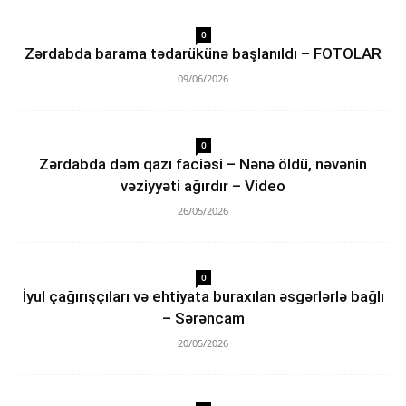
0
Zərdabda barama tədarükünə başlanıldı – FOTOLAR
09/06/2026
0
Zərdabda dəm qazı faciəsi – Nənə öldü, nəvənin
vəziyyəti ağırdır – Video
26/05/2026
0
İyul çağırışçıları və ehtiyata buraxılan əsgərlərlə bağlı
– Sərəncam
20/05/2026