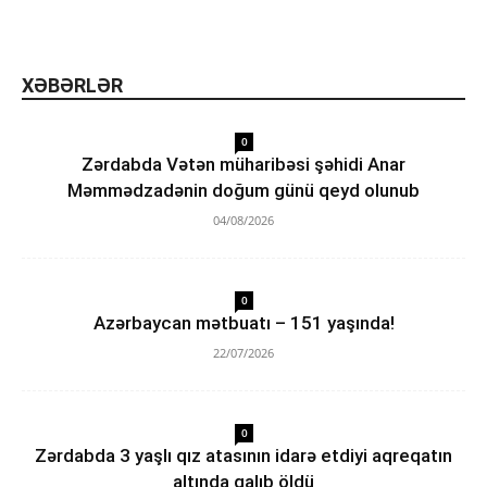
XƏBƏRLƏR
0
Zərdabda Vətən müharibəsi şəhidi Anar
Məmmədzadənin doğum günü qeyd olunub
04/08/2026
0
Azərbaycan mətbuatı – 151 yaşında!
22/07/2026
0
Zərdabda 3 yaşlı qız atasının idarə etdiyi aqreqatın
altında qalıb öldü