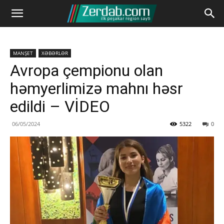
MANŞET
XƏBƏRLƏR
Avropa çempionu olan
həmyerlimizə mahnı həsr
edildi – VİDEO
06/05/2024
5322
0