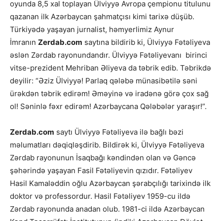
oyunda 8,5 xal toplayan Ülviyyə Avropa çempionu titulunu
qazanan ilk Azərbaycan şahmatçısı kimi tarixə düşüb.
Türkiyədə yaşayan jurnalist, həmyerlimiz Aynur
İmranın
Zerdab.com
saytına bildirib ki, Ülviyyə Fətəliyeva
əslən Zərdab rayonundandır. Ülviyyə Fətəliyevanı birinci
vitse-prezident Mehriban Əliyeva da təbrik edib. Təbrikdə
deyilir: “Əziz Ülviyyə! Parlaq qələbə münasibətilə səni
ürəkdən təbrik edirəm! Əməyinə və iradənə görə çox sağ
ol! Səninlə fəxr edirəm! Azərbaycana Qələbələr yaraşır!”.
Zerdab.com
saytı Ülviyyə Fətəliyeva ilə bağlı bəzi
məlumatları dəqiqləşdirib. Bildirək ki, Ülviyyə Fətəliyeva
Zərdab rayonunun İsaqbağı kəndindən olan və Gəncə
şəhərində yaşayan Fasil Fətəliyevin qızıdır. Fətəliyev
Hasil Kamaləddin oğlu Azərbaycan şərabçılığı tarixində ilk
doktor və professordur. Hasil Fətəliyev 1959-cu ildə
Zərdab rayonunda anadan olub. 1981-ci ildə Azərbaycan