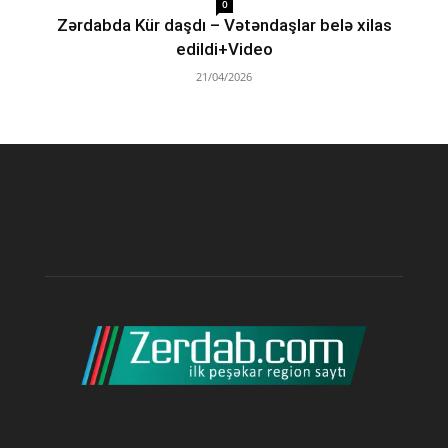
0
Zərdabda Kür daşdı – Vətəndaşlar belə xilas
edildi+Video
21/04/2026