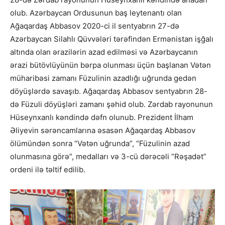
olub. Azərbaycan Ordusunun baş leytenantı olan
Ağaqardaş Abbasov 2020-ci il sentyabrın 27-də
Azərbaycan Silahlı Qüvvələri tərəfindən Ermənistan işğalı
altında olan ərazilərin azad edilməsi və Azərbaycanın
ərazi bütövlüyünün bərpa olunması üçün başlanan Vətən
müharibəsi zamanı Füzulinin azadlığı uğrunda gedən
döyüşlərdə savaşıb. Ağaqardaş Abbasov sentyabrın 28-
də Füzuli döyüşləri zamanı şəhid olub. Zərdab rayonunun
Hüseynxanlı kəndində dəfn olunub. Prezident İlham
Əliyevin sərəncamlarına əsasən Ağaqardaş Abbasov
ölümündən sonra “Vətən uğrunda”, “Füzulinin azad
olunmasına görə”, medalları və 3-cü dərəcəli “Rəşadət”
ordeni ilə təltif edilib.