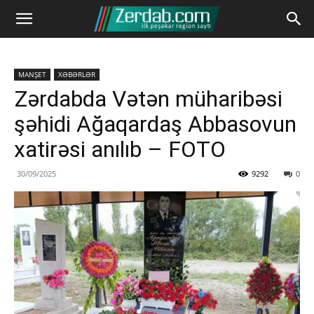
MANŞET
XƏBƏRLƏR
Zərdabda Vətən müharibəsi
şəhidi Ağaqardaş Abbasovun
xatirəsi anılıb – FOTO
30/09/2025
9292
0