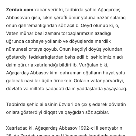
Zerdab.com
xəbər verir ki, tədbirdə şəhid Ağaqardaş
Abbasovun qısa, lakin şərəfli ömür yoluna nəzər salaraq
onun qəhrəmanlığından söz açılıb. Qeyd olunub ki, o,
Vətən müharibəsi zamanı torpaqlarımızın azadlığı
uğrunda cəbhəyə yollanıb və döyüşlərdə mərdlik
nümunəsi ortaya qoyub. Onun keçdiyi döyüş yolundan,
göstərdiyi fədakarlıqlardan bəhs edilib, şəhidimizin adı
daim qürurla xatırlandığı bildirilib. Vurğulanıb ki,
Ağaqardaş Abbasov kimi qəhrəman oğulların həyat yolu
gələcək nəsillər üçün örnəkdir. Onların vətənpərvərliyi,
dövlətə və millətə sədaqəti daim yaddaşlarda yaşayacaq.
Tədbirdə şəhid ailəsinin üzvləri də çıxış edərək dövlətin
onlara göstərdiyi diqqət və qayğıdan söz açıblar.
Xatırladaq ki, Ağaqardaş Abbasov 1992-ci il sentyabrın
28-də Zərdab rayonunun Hüseynxanlı kəndində anadan