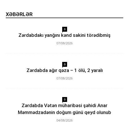
XƏBƏRLƏR
0
Zərdabdakı yanğını kənd sakini törədibmiş
07/08/2026
0
Zərdabda ağır qəza – 1 ölü, 2 yaralı
07/08/2026
0
Zərdabda Vətən müharibəsi şəhidi Anar
Məmmədzadənin doğum günü qeyd olunub
04/08/2026