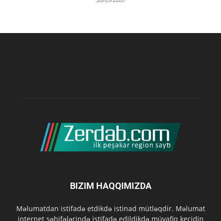
BIZIM HAQQIMIZDA
Məlumatdan istifadə etdikdə istinad mütləqdir. Məlumat
internet səhifələrində istifadə edildikdə müvafiq keçidin