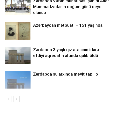
Zərdabda Vətən müharibəsi şəhidi Anar
Məmmədzadənin doğum günü qeyd
olunub
Azərbaycan mətbuatı – 151 yaşında!
Zərdabda 3 yaşlı qız atasının idarə
etdiyi aqreqatın altında qalıb öldü
Zərdabda su arxında meyit tapılıb