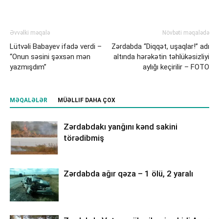
Əvvəlki məqalə
Növbəti məqalədə
Lütvəli Babayev ifadə verdi –
Zərdabda “Diqqət, uşaqlar!” adı
“Onun səsini şəxsən mən
altında hərəkətin təhlükəsizliyi
yazmışdım”
aylığı keçirilir – FOTO
MƏQALƏLƏR
MÜƏLLIF DAHA ÇOX
Zərdabdakı yanğını kənd sakini
törədibmiş
Zərdabda ağır qəza – 1 ölü, 2 yaralı