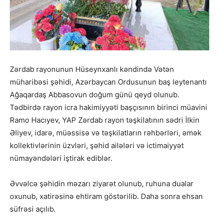
Zərdab rayonunun Hüseynxanlı kəndində Vətən
müharibəsi şəhidi, Azərbaycan Ordusunun baş leytenantı
Ağaqardaş Abbasovun doğum günü qeyd olunub.
Tədbirdə rayon icra hakimiyyəti başçısının birinci müavini
Ramo Hacıyev, YAP Zərdab rayon təşkilatının sədri İlkin
Əliyev, idarə, müəssisə və təşkilatların rəhbərləri, əmək
kollektivlərinin üzvləri, şəhid ailələri və ictimaiyyət
nümayəndələri iştirak ediblər.
Əvvəlcə şəhidin məzarı ziyarət olunub, ruhuna dualar
oxunub, xatirəsinə ehtiram göstərilib. Daha sonra ehsan
süfrəsi açılıb.