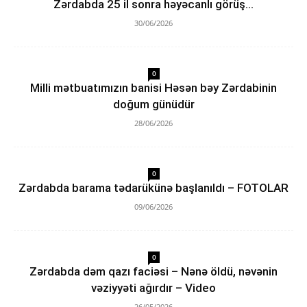
Zərdabda 25 il sonra həyəcanlı görüş…
30/06/2026
0
Milli mətbuatımızın banisi Həsən bəy Zərdabinin
doğum günüdür
28/06/2026
0
Zərdabda barama tədarükünə başlanıldı – FOTOLAR
09/06/2026
0
Zərdabda dəm qazı faciəsi – Nənə öldü, nəvənin
vəziyyəti ağırdır – Video
26/05/2026