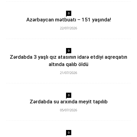
0
Azərbaycan mətbuatı – 151 yaşında!
22/07/2026
0
Zərdabda 3 yaşlı qız atasının idarə etdiyi aqreqatın
altında qalıb öldü
21/07/2026
0
Zərdabda su arxında meyit tapılıb
05/07/2026
0