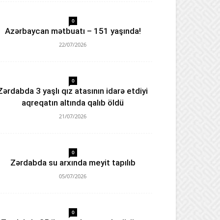
0
Azərbaycan mətbuatı – 151 yaşında!
22/07/2026
0
Zərdabda 3 yaşlı qız atasının idarə etdiyi
aqreqatın altında qalıb öldü
21/07/2026
0
Zərdabda su arxında meyit tapılıb
05/07/2026
0