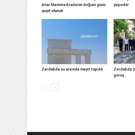
Anar Məmmədzadənin doğum günü
yaşında!
qeyd olunub
Zərdabda su arxında meyit tapılıb
Zərdabda 25
görüş…