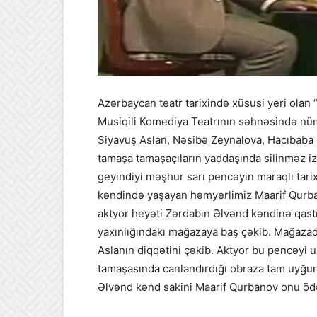
Azərbaycan teatr tarixində xüsusi yeri olan
Musiqili Komediya Teatrının səhnəsində nüm
Siyavuş Aslan, Nəsibə Zeynalova, Hacıbaba B
tamaşa tamaşaçıların yaddaşında silinməz iz
geyindiyi məşhur sarı pencəyin maraqlı tar
kəndində yaşayan həmyerlimiz Maarif Qurban
aktyor heyəti Zərdabın Əlvənd kəndinə qast
yaxınlığındakı mağazaya baş çəkib. Mağazada
Aslanın diqqətini çəkib. Aktyor bu pencəyi u
tamaşasında canlandırdığı obraza tam uyğun 
Əlvənd kənd sakini Maarif Qurbanov onu ödə