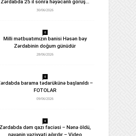
Zərdabda 25 il sonra həyəcanlı görüş…
30/06/2026
0
Milli mətbuatımızın banisi Həsən bəy
Zərdabinin doğum günüdür
28/06/2026
0
ərdabda barama tədarükünə başlanıldı –
FOTOLAR
09/06/2026
0
Zərdabda dəm qazı faciəsi – Nənə öldü,
nəvənin vəziyyəti ağırdır – Video