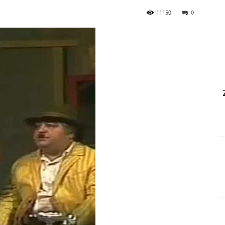
11150
0