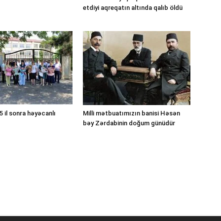
etdiyi aqreqatın altında qalıb öldü
 il sonra həyəcanlı
Milli mətbuatımızın banisi Həsən
bəy Zərdabinin doğum günüdür