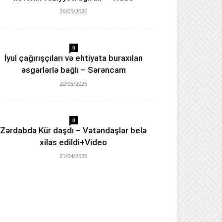
26/05/2026
0
İyul çağırışçıları və ehtiyata buraxılan
əsgərlərlə bağlı – Sərəncam
20/05/2026
0
Zərdabda Kür daşdı – Vətəndaşlar belə
xilas edildi+Video
21/04/2026