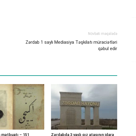
Növbəti məqalədə
Zərdab 1 saylı Mediasiya Təşkilatı müraciətləri
qəbul edir
 mətbuatı – 151
Zərdabda 3 yaşlı qız atasının idarə