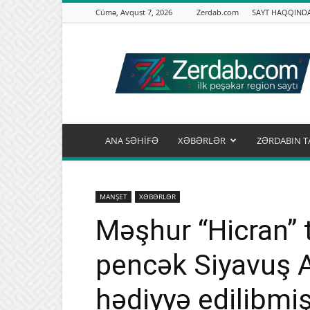
Cümə, Avqust 7, 2026
Zerdab.com
SAYT HAQQIND
Zərdab.com
ANA SƏHİFƏ
XƏBƏRLƏR
ZƏRDABIN T
MANŞET
XƏBƏRLƏR
Məşhur “Hicran” 
pencək Siyavuş 
hədiyyə edilibmi