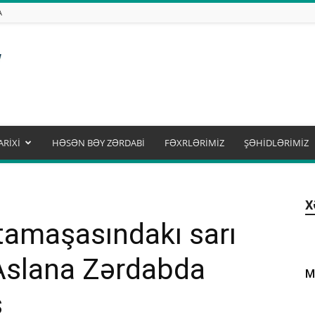
A
ARİXİ
HƏSƏN BƏY ZƏRDABİ
FƏXRLƏRİMİZ
ŞƏHİDLƏRİMİZ
X
tamaşasındakı sarı
Aslana Zərdabda
M
ş