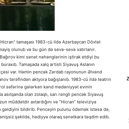
 “Hicran” tamaşası 1983-cü ildə Azərbaycan Dövlət
ayiş olunub və bu gün də sevə-sevə xatırlanır.
ağırov kimi sənət nəhənglərinin iştirak etdiyi bu
 buraxıb. Tamaşada xalq artisti Siyavuş Aslanın
ixçəsi var. Həmin pencək Zərdab rayonunun Əlvənd
Z
ov tərəfindən aktyora bağışlanıb. 1983-cü ildə teatrın
rol səfərinə gələrkən kənd mədəniyyət evinin
 asılqanda olan zolaqlı, sarı rəngli pencək Siyavuş
zun müddətdir axtardığını və “Hicran” televiziya
gəldiyini bildirib. Pencəyin pulunu ödəmək istəsə də,
nişsiz şəkildə, hədiyyə olaraq sənətkara təqdim edib.