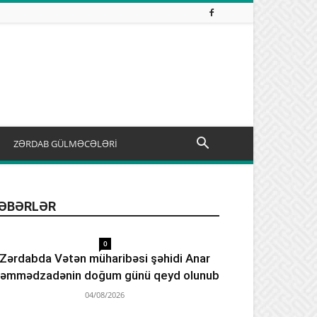
ZƏRDAB GÜLMƏCƏLƏRİ
ƏBƏRLƏR
0
Zərdabda Vətən müharibəsi şəhidi Anar
əmmədzadənin doğum günü qeyd olunub
04/08/2026