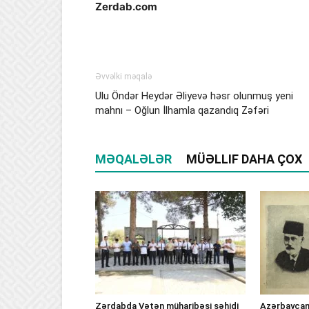
Zerdab.com
Əvvəlki məqalə
Ulu Öndər Heydər Əliyevə həsr olunmuş yeni
mahnı – Oğlun İlhamla qazandıq Zəfəri
MƏQALƏLƏR
MÜƏLLIF DAHA ÇOX
Zərdabda Vətən müharibəsi şəhidi
Azərbaycan