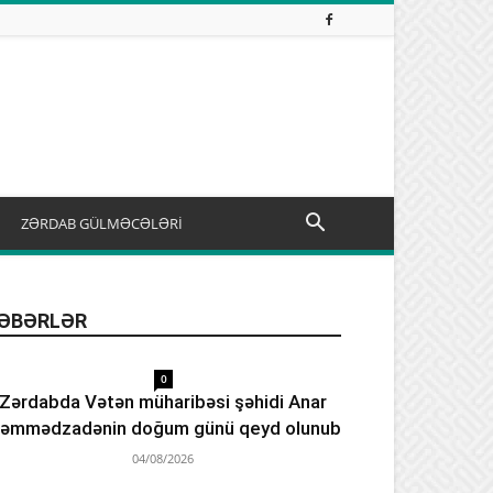
ZƏRDAB GÜLMƏCƏLƏRİ
ƏBƏRLƏR
0
Zərdabda Vətən müharibəsi şəhidi Anar
əmmədzadənin doğum günü qeyd olunub
04/08/2026