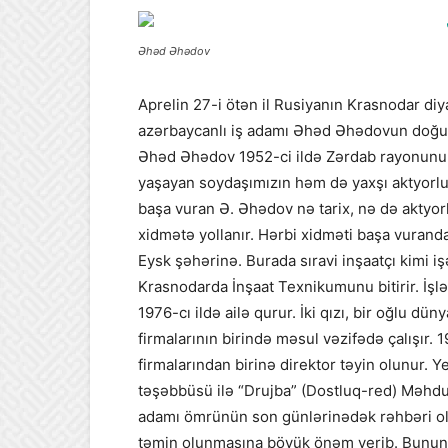
Əhəd Əhədov
Aprelin 27-i ötən il Rusiyanın Krasnodar diy
azərbaycanlı iş adamı Əhəd Əhədovun doğu
Əhəd Əhədov 1952-ci ildə Zərdab rayonunun 
yaşayan soydaşımızın həm də yaxşı aktyorluq
başa vuran Ə. Əhədov nə tarix, nə də aktyorl
xidmətə yollanır. Hərbi xidməti başa vuranda
Eysk şəhərinə. Burada sıravi inşaatçı kimi
Krasnodarda İnşaat Texnikumunu bitirir. İş
1976-cı ildə ailə qurur. İki qızı, bir oğlu dün
firmalarının birində məsul vəzifədə çalışır. 
firmalarından birinə direktor təyin olunur
təşəbbüsü ilə “Drujba” (Dostluq-red) Məhdud
adamı ömrünün son günlərinədək rəhbəri ol
təmin olunmasına böyük önəm verib. Bunun n