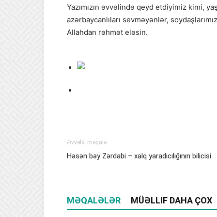
Yazımızın əvvəlində qeyd etdiyimiz kimi, 
azərbaycanlıları sevməyənlər, soydaşlarımı
Allahdan rəhmət eləsin.
Əvvəlki məqalə
Həsən bəy Zərdabi – xalq yaradıcılığının bilicisi
MƏQALƏLƏR
MÜƏLLIF DAHA ÇOX