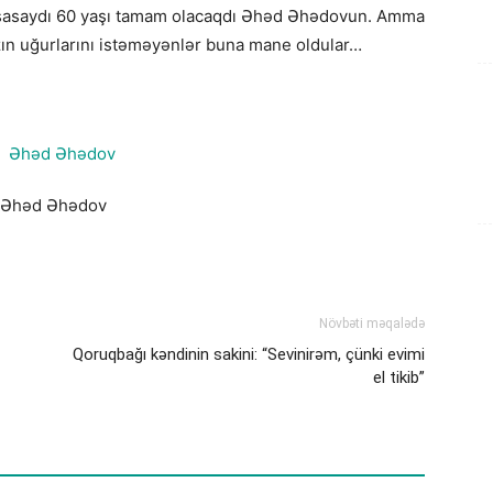
yaşasaydı 60 yaşı tamam olacaqdı Əhəd Əhədovun. Amma
zın uğurlarını istəməyənlər buna mane oldular…
Əhəd Əhədov
Növbəti məqalədə
Qoruqbağı kəndinin sakini: “Sevinirəm, çünki evimi
el tikib”