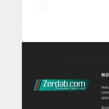
BIZ
Məlu
inte
qoyu
Bizi