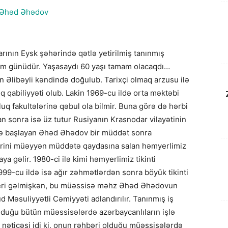
arının Eysk şəhərində qətlə yetirilmiş tanınmış
m günüdür. Yaşasaydı 60 yaşı tamam olacaqdı…
Əlibəyli kəndində doğulub. Tarixçi olmaq arzusu ilə
 qabiliyyəti olub. Lakin 1969-cu ildə orta məktəbi
uq fakultələrinə qəbul ola bilmir. Buna görə də hərbi
n sonra isə üz tutur Rusiyanın Krasnodar vilayətinin
 işə başlayan Əhəd Əhədov bir müddət sonra
lərini müəyyən müddətə qaydasına salan həmyerlimiz
yaya gəlir. 1980-ci ilə kimi həmyerlimiz tikinti
1999-cu ildə isə ağır zəhmətlərdən sonra böyük tikinti
. Yeri gəlmişkən, bu müəssisə məhz Əhəd Əhədovun
 Məsuliyyətli Cəmiyyəti adlandırılır. Tanınmış iş
duğu bütün müəssisələrdə azərbaycanlıların işlə
əticəsi idi ki, onun rəhbəri olduğu müəssisələrdə