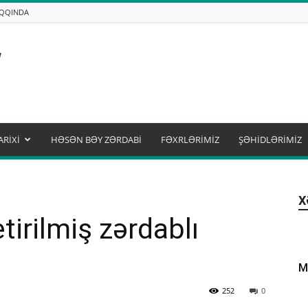
AQQINDA
ARİXİ
HƏSƏN BƏY ZƏRDABİ
FƏXRLƏRİMİZ
ŞƏHİDLƏRİMİZ
X
tirilmiş zərdablı
M
252
0