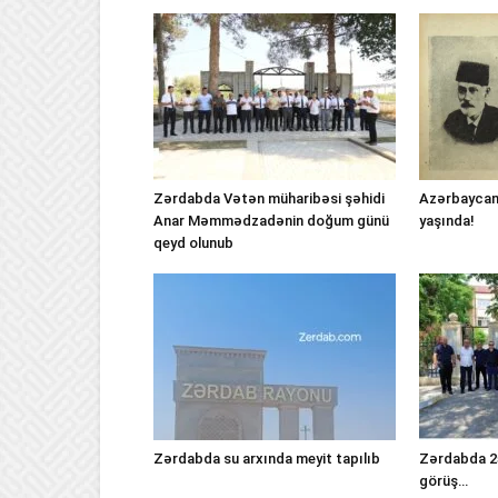
Zərdabda Vətən müharibəsi şəhidi
Azərbaycan
Anar Məmmədzadənin doğum günü
yaşında!
qeyd olunub
Zərdabda su arxında meyit tapılıb
Zərdabda 25
görüş…