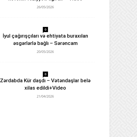
26/05/2026
0
İyul çağırışçıları və ehtiyata buraxılan
əsgərlərlə bağlı – Sərəncam
20/05/2026
0
Zərdabda Kür daşdı – Vətəndaşlar belə
xilas edildi+Video
21/04/2026