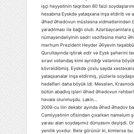
işçi heyyətinin təqribən 80 faizi soydaşları
hesabına Eyskdə yataqxana inşa etdirib və az
Əhəd Əhədovun müstəsna xidmətlərindən bi
yaradılması ilə bağlı olub. Azərbaycanlılar
nümayəndəliyinin sədri vəzifəsinə məhz Əh
mərhum Prezident Heydər Əliyevin təşəbbüsü
Qurultayında iştirak edir və Eysk şəhərini təm
sıravi vətəndaş kimi ayrıldığı vətəninə böy
kövrəldibmiş. Eyskdə çoxlu sayda xəstəxana
yataqxanalar inşa etdirmiş, yüzlərlə soydaşı
hədəfləri daha böyük idi. Məsələn, Krasnoda
bütün abadlıq işləri Əhəd Əhədovun rəhbərl
həvalə olunmuşdu. Lakin…
2009-cu ilin dekabr ayında Əhəd Əhədov ba
Cəmiyyətinin ofisindən çıxarkən naməlum şə
yarası alan soydaşımız dünyasını dəyişdi. Onu
yenilik yoxdur. Belə görünür ki, kimlərsə bu