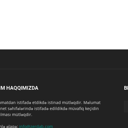
IM HAQQIMIZDA
B
matdan istifadə etdikdə istinad mütləqdir. Məlumat
rnet səhifələrində istifadə edildikdə müvafiq keçidin
lması mütləqdir.
mlə əlaqə:
info@zerdab.com