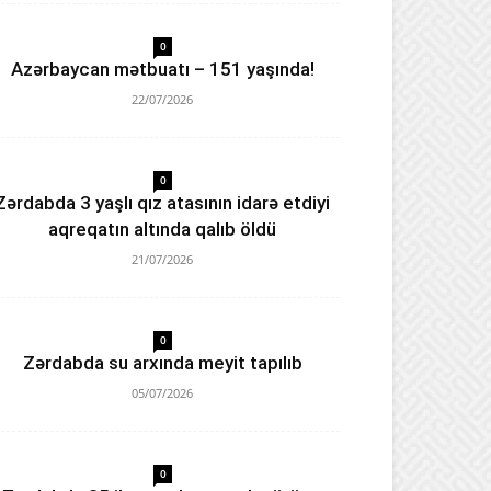
0
Azərbaycan mətbuatı – 151 yaşında!
22/07/2026
0
Zərdabda 3 yaşlı qız atasının idarə etdiyi
aqreqatın altında qalıb öldü
21/07/2026
0
Zərdabda su arxında meyit tapılıb
05/07/2026
0