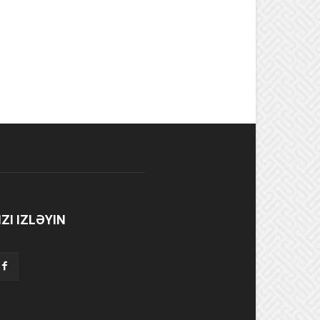
IZI IZLƏYIN