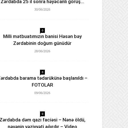
Zərdabda 25 il sonra həyəcanlı görüş…
30/06/2026
0
Milli mətbuatımızın banisi Həsən bəy
Zərdabinin doğum günüdür
28/06/2026
0
ərdabda barama tədarükünə başlanıldı –
FOTOLAR
09/06/2026
0
Zərdabda dəm qazı faciəsi – Nənə öldü,
nəvənin vəziyyəti ağırdır – Video