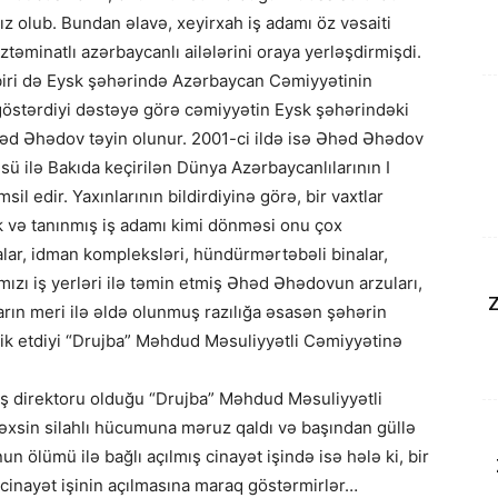
mız olub. Bundan əlavə, xeyirxah iş adamı öz vəsaiti
təminatlı azərbaycanlı ailələrini oraya yerləşdirmişdi.
ri də Eysk şəhərində Azərbaycan Cəmiyyətinin
a göstərdiyi dəstəyə görə cəmiyyətin Eysk şəhərindəki
əd Əhədov təyin olunur. 2001-ci ildə isə Əhəd Əhədov
 ilə Bakıda keçirilən Dünya Azərbaycanlılarının I
sil edir. Yaxınlarının bildirdiyinə görə, bir vaxtlar
ük və tanınmış iş adamı kimi dönməsi onu çox
lar, idman kompleksləri, hündürmərtəbəli binalar,
mızı iş yerləri ilə təmin etmiş Əhəd Əhədovun arzuları,
Z
rın meri ilə əldə olunmuş razılığa əsasən şəhərin
ik etdiyi “Drujba” Məhdud Məsuliyyətli Cəmiyyətinə
ş direktoru olduğu “Drujba” Məhdud Məsuliyyətli
xsin silahlı hücumuna məruz qaldı və başından güllə
n ölümü ilə bağlı açılmış cinayət işində isə hələ ki, bir
 cinayət işinin açılmasına maraq göstərmirlər…