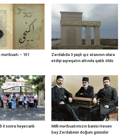
 mətbuatı – 151
Zərdabda 3 yaşlı qız atasının idarə
etdiyi aqreqatın altında qalıb öldü
 il sonra həyəcanlı
Milli mətbuatımızın banisi Həsən
bəy Zərdabinin doğum günüdür