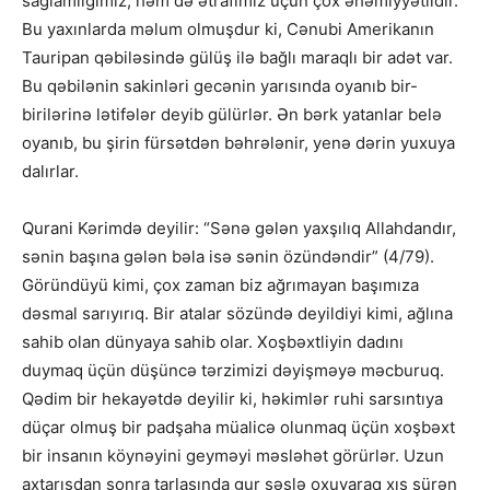
sağlamlığımız, həm də ətrafımız üçün çöx əhəmiyyətlidir.
Bu yaxınlarda məlum olmuşdur ki, Cənubi Amerikanın
Tauripan qəbiləsində gülüş ilə bağlı maraqlı bir adət var.
Bu qəbilənin sakinləri gecənin yarısında oyanıb bir-
birilərinə lətifələr deyib gülürlər. Ən bərk yatanlar belə
oyanıb, bu şirin fürsətdən bəhrələnir, yenə dərin yuxuya
dalırlar.
Qurani Kərimdə deyilir: “Sənə gələn yaxşılıq Allahdandır,
sənin başına gələn bəla isə sənin özündəndir” (4/79).
Göründüyü kimi, çox zaman biz ağrımayan başımıza
dəsmal sarıyırıq. Bir atalar sözündə deyildiyi kimi, ağlına
sahib olan dünyaya sahib olar. Xoşbəxtliyin dadını
duymaq üçün düşüncə tərzimizi dəyişməyə məcburuq.
Qədim bir hekayətdə deyilir ki, həkimlər ruhi sarsıntıya
düçar olmuş bir padşaha müalicə olunmaq üçün xoşbəxt
bir insanın köynəyini geyməyi məsləhət görürlər. Uzun
axtarışdan sonra tarlasında gur səslə oxuyaraq xış sürən