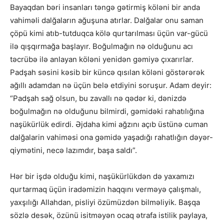
Bayaqdan bəri insanları təngə gətirmiş köləni bir anda
vahiməli dalğaların ağuşuna atırlar. Dalğalar onu saman
çöpü kimi atıb-tutduqca kölə qurtarılması üçün var-gücü
ilə qışqırmağa başlayır. Boğulmağın nə olduğunu acı
təcrübə ilə anlayan köləni yenidən gəmiyə çıxarırlar.
Padşah səsini kəsib bir küncə qısılan köləni göstərərək
ağıllı adamdan nə üçün belə etdiyini soruşur. Adam deyir:
“Padşah sağ olsun, bu zavallı nə qədər ki, dənizdə
boğulmağın nə olduğunu bilmirdi, gəmidəki rahatılığına
naşükürlük edirdi. Əjdaha kimi ağzını açıb üstünə cuman
dalğalarin vahiməsi ona gəmidə yaşadığı rahatlığın dəyər-
qiymətini, necə lazımdır, başa saldı”.
Hər bir işdə olduğu kimi, naşükürlükdən də yaxamızı
qurtarmaq üçün iradəmizin haqqını verməyə çalışmalı,
yaxşılığı Allahdan, pisliyi özümüzdən bilməliyik. Başqa
sözlə desək, özünü isitməyən ocaq ətrafa istilik paylaya,