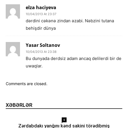
elza haciyeva
10/04/2013 At 23:37
dərdini cəkənə zindan əzabi. Nəbzini tutana
behişdir dünya
Yasar Soltanov
10/04/2013 At 23:38
Bu dunyada derdsiz adam ancaq delilerdi bir de
uwaqlar.
Comments are closed.
XƏBƏRLƏR
0
Zərdabdakı yanğını kənd sakini törədibmiş