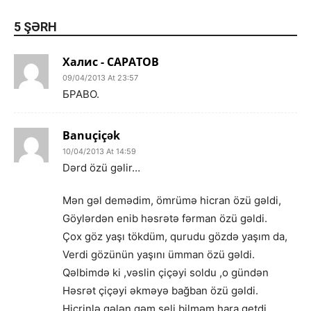
5 ŞƏRH
Халис - САРАТОВ
09/04/2013 At 23:57
БРАВО.
Banuçiçək
10/04/2013 At 14:59
Dərd özü gəlir…
Mən gəl demədim, ömrümə hicran özü gəldi,
Göylərdən enib həsrətə fərman özü gəldi.
Çox göz yaşı tökdüm, qurudu gözdə yaşım da,
Verdi gözünün yaşını ümman özü gəldi.
Qəlbimdə ki ,vəslin çiçəyi soldu ,o gündən
Həsrət çiçəyi əkməyə bağban özü gəldi.
Hicrinlə gələn qəm seli bilməm hara getdi,