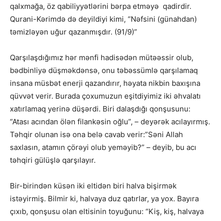
qalxmağa, öz qabiliyyətlərini bərpa etməyə qadirdir.
Qurani-Kərimdə də deyildiyi kimi, “Nəfsini (günahdan)
təmizləyən uğur qazanmışdır. (91/9)”
Qarşılaşdığımız hər mənfi hadisədən mütəəssir olub,
bədbinliyə düşməkdənsə, onu təbəssümlə qarşılamaq
insana müsbət enerji qazandırır, həyata nikbin baxışına
qüvvət verir. Burada çoxumuzun eşitdiyimiz iki əhvalatı
xatırlamaq yerinə düşərdi. Biri dalaşdığı qonşusunu:
“Atası acından ölən filankəsin oğlu”, – deyərək acılayırmış.
Təhqir olunan isə ona belə cavab verir:”Səni Allah
saxlasın, atamın çörəyi olub yeməyib?” – deyib, bu acı
təhqiri gülüşlə qarşılayır.
Bir-birindən küsən iki eltidən biri halva bişirmək
istəyirmiş. Bilmir ki, halvaya duz qatırlar, ya yox. Bayıra
çıxıb, qonşusu olan eltisinin toyuğunu: “Kiş, kiş, halvaya