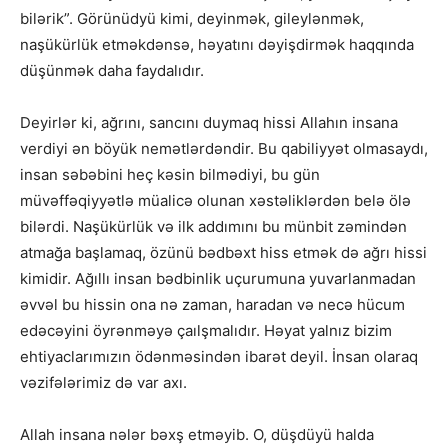
bilərik”. Görünüdyü kimi, deyinmək, gileylənmək,
naşükürlük etməkdənsə, həyatını dəyişdirmək haqqında
düşünmək daha faydalıdır.
Deyirlər ki, ağrını, sancını duymaq hissi Allahın insana
verdiyi ən böyük nemətlərdəndir. Bu qabiliyyət olmasaydı,
insan səbəbini heç kəsin bilmədiyi, bu gün
müvəffəqiyyətlə müalicə olunan xəstəliklərdən belə ölə
bilərdi. Naşükürlük və ilk addımını bu münbit zəmindən
atmağa başlamaq, özünü bədbəxt hiss etmək də ağrı hissi
kimidir. Ağıllı insan bədbinlik uçurumuna yuvarlanmadan
əvvəl bu hissin ona nə zaman, haradan və necə hücum
edəcəyini öyrənməyə çaılşmalıdır. Həyat yalnız bizim
ehtiyaclarımızın ödənməsindən ibarət deyil. İnsan olaraq
vəzifələrimiz də var axı.
Allah insana nələr bəxş etməyib. O, düşdüyü halda