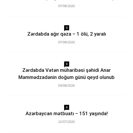
07/08/2026
0
Zərdabda ağır qəza – 1 ölü, 2 yaralı
07/08/2026
0
Zərdabda Vətən müharibəsi şəhidi Anar
Məmmədzadənin doğum günü qeyd olunub
04/08/2026
0
Azərbaycan mətbuatı – 151 yaşında!
22/07/2026