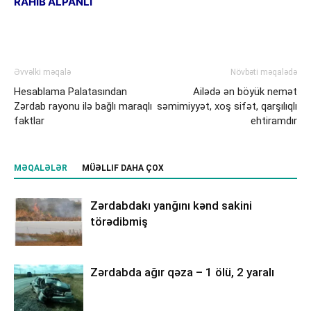
RAHIB ALPANLI
Əvvəlki məqalə
Növbəti məqalədə
Hesablama Palatasından
Ailədə ən böyük nemət
Zərdab rayonu ilə bağlı maraqlı
səmimiyyət, xoş sifət, qarşılıqlı
faktlar
ehtiramdır
MƏQALƏLƏR
MÜƏLLIF DAHA ÇOX
Zərdabdakı yanğını kənd sakini
törədibmiş
Zərdabda ağır qəza – 1 ölü, 2 yaralı