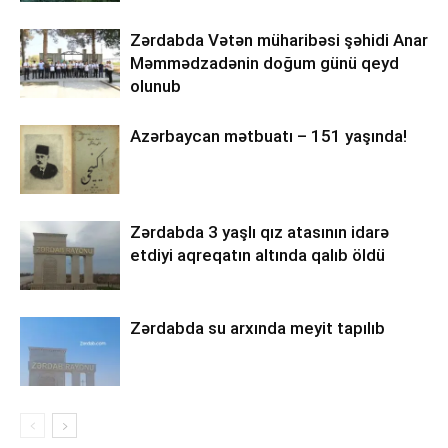
Zərdabda Vətən müharibəsi şəhidi Anar
Məmmədzadənin doğum günü qeyd
olunub
Azərbaycan mətbuatı – 151 yaşında!
Zərdabda 3 yaşlı qız atasının idarə
etdiyi aqreqatın altında qalıb öldü
Zərdabda su arxında meyit tapılıb