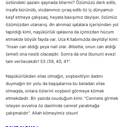
üstündəki qazanı qaynada bilərmi? Özümüzü dərk edib,
insafa bürünüb, vicdanımızı çıraq edib öz iç dünyamızı
kəşf etməyə çalışsaq, həyata baxışımız dəyişər, özümüz
özümüzdən utanarıq. Ən alınmaz qalalara içərisindən yol
tapıldığı kimi, naşükürlük qalasına da içimizdən hücum
etməkdə böyük fayda var. Uca Kitabımızda deyildiyi kimi:
“İnsan can atdığı şeyə nail olar. Əlbəttə, onun can atdığı
(əməl) ona nəsib olacaqdır. Sonra da ona (bunun) əvəzi
tam veriləcəkdir! 53 /39, 40, 41”.
Naşükürlükdən xilas olmağın, xoşbəxtliyin dadını
duymağın bir yolu da başqalarına bu bəladan xilas
olmaqda, onlara özlərini xoşbəxt görməyə kömək
etməkdədir. Bir yazıda oxuduğum kimi: “Cənnətə girmək
istəyən əvvəlcə öz daxilində cənnət yaratmağa
çalışmalıdır”. Allah köməyimiz olsun!