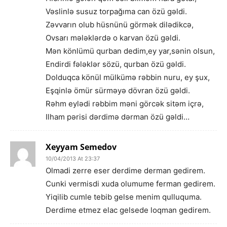
Vəslinlə susuz torpağıma can özü gəldi.
Zəvvarın olub hüsnünü görmək dilədikcə,
Ovsarı mələklərdə o karvan özü gəldi.
Mən könlümü qurban dedim,ey yar,sənin olsun,
Endirdi fələklər sözü, qurban özü gəldi.
Dolduqca könül mülkümə rəbbin nuru, ey şux,
Eşqinlə ömür sürməyə dövran özü gəldi.
Rəhm eylədi rəbbim məni görcək sitəm içrə,
Ilham pərisi dərdimə dərman özü gəldi…
Xeyyam Semedov
10/04/2013 At 23:37
Olmadi zerre eser derdime derman gedirem.
Cunki vermisdi xuda olumume ferman gedirem.
Yiqilib cumle tebib gelse menim qulluquma.
Derdime etmez elac gelsede loqman gedirem.