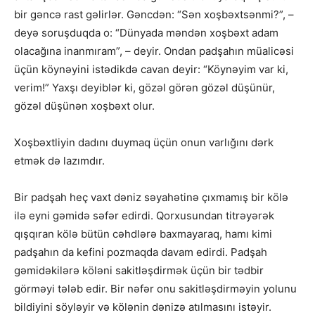
bir gəncə rast gəlirlər. Gəncdən: “Sən xoşbəxtsənmi?”, –
deyə soruşduqda o: “Dünyada məndən xoşbəxt adam
olacağına inanmıram”, – deyir. Ondan padşahın müalicəsi
üçün köynəyini istədikdə cavan deyir: “Köynəyim var ki,
verim!” Yaxşı deyiblər ki, gözəl görən gözəl düşünür,
gözəl düşünən xoşbəxt olur.
Xoşbəxtliyin dadını duymaq üçün onun varlığını dərk
etmək də lazımdır.
Bir padşah heç vaxt dəniz səyahətinə çıxmamış bir kölə
ilə eyni gəmidə səfər edirdi. Qorxusundan titrəyərək
qışqıran kölə bütün cəhdlərə baxmayaraq, hamı kimi
padşahın da kefini pozmaqda davam edirdi. Padşah
gəmidəkilərə köləni sakitləşdirmək üçün bir tədbir
görməyi tələb edir. Bir nəfər onu sakitləşdirməyin yolunu
bildiyini söyləyir və kölənin dənizə atılmasını istəyir.