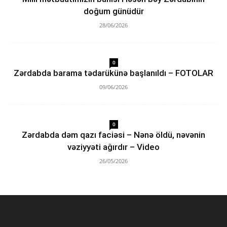
doğum günüdür
28/06/2026
0
Zərdabda barama tədarükünə başlanıldı – FOTOLAR
09/06/2026
0
Zərdabda dəm qazı faciəsi – Nənə öldü, nəvənin
vəziyyəti ağırdır – Video
26/05/2026