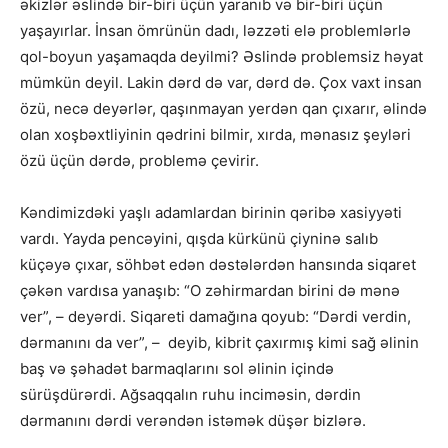
əkizlər əslində bir-biri üçün yaranıb və bir-biri üçün
yaşayırlar. İnsan ömrünün dadı, ləzzəti elə problemlərlə
qol-boyun yaşamaqda deyilmi? Əslində problemsiz həyat
mümkün deyil. Lakin dərd də var, dərd də. Çox vaxt insan
özü, necə deyərlər, qaşınmayan yerdən qan çıxarır, əlində
olan xoşbəxtliyinin qədrini bilmir, xırda, mənasız şeyləri
özü üçün dərdə, problemə çevirir.
Kəndimizdəki yaşlı adamlardan birinin qəribə xasiyyəti
vardı. Yayda pencəyini, qışda kürkünü çiyninə salıb
küçəyə çıxar, söhbət edən dəstələrdən hansında siqaret
çəkən vardısa yanaşıb: “O zəhirmardan birini də mənə
ver”, – deyərdi. Siqareti damağına qoyub: “Dərdi verdin,
dərmanını da ver”, – deyib, kibrit çaxırmış kimi sağ əlinin
baş və şəhadət barmaqlarını sol əlinin içində
sürüşdürərdi. Ağsaqqalın ruhu inciməsin, dərdin
dərmanını dərdi verəndən istəmək düşər bizlərə.