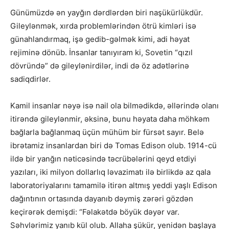
Günümüzdə ən yayğın dərdlərdən biri naşükürlükdür.
Gileylənmək, xırda problemlərindən ötrü kimləri isə
günahlandırmaq, işə gedib-gəlmək kimi, adi həyat
rejiminə dönüb. İnsanlar tanıyıram ki, Sovetin “qızıl
dövründə” də gileylənirdilər, indi də öz adətlərinə
sadiqdirlər.
Kamil insanlar nəyə isə nail ola bilmədikdə, əllərində olanı
itirəndə gileylənmir, əksinə, bunu həyata daha möhkəm
bağlarla bağlanmaq üçün mühüm bir fürsət sayır. Belə
ibrətamiz insanlardan biri də Tomas Edison olub. 1914-cü
ildə bir yanğın nəticəsində təcrübələrini qeyd etdiyi
yazıları, iki milyon dollarlıq ləvazimatı ilə birlikdə az qala
laboratoriyalarını tamamilə itirən altmış yeddi yaşlı Edison
dağıntının ortasında dayanıb dəymiş zərəri gözdən
keçirərək demişdi: “Fəlakətdə böyük dəyər var.
Səhvlərimiz yanıb kül olub. Allaha şükür, yenidən başlaya