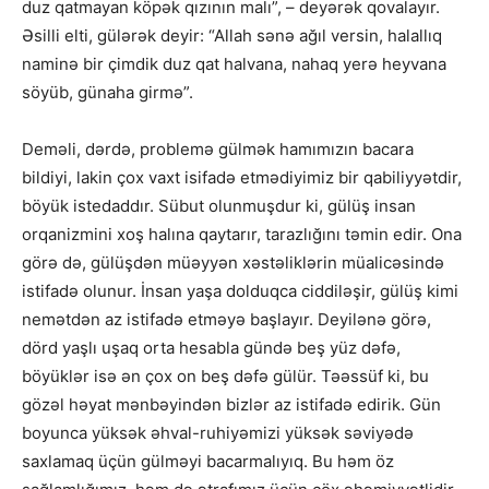
duz qatmayan köpək qızının malı”, – deyərək qovalayır.
Əsilli elti, gülərək deyir: “Allah sənə ağıl versin, halallıq
naminə bir çimdik duz qat halvana, nahaq yerə heyvana
söyüb, günaha girmə”.
Deməli, dərdə, problemə gülmək hamımızın bacara
bildiyi, lakin çox vaxt isifadə etmədiyimiz bir qabiliyyətdir,
böyük istedaddır. Sübut olunmuşdur ki, gülüş insan
orqanizmini xoş halına qaytarır, tarazlığını təmin edir. Ona
görə də, gülüşdən müəyyən xəstəliklərin müalicəsində
istifadə olunur. İnsan yaşa dolduqca ciddiləşir, gülüş kimi
nemətdən az istifadə etməyə başlayır. Deyilənə görə,
dörd yaşlı uşaq orta hesabla gündə beş yüz dəfə,
böyüklər isə ən çox on beş dəfə gülür. Təəssüf ki, bu
gözəl həyat mənbəyindən bizlər az istifadə edirik. Gün
boyunca yüksək əhval-ruhiyəmizi yüksək səviyədə
saxlamaq üçün gülməyi bacarmalıyıq. Bu həm öz