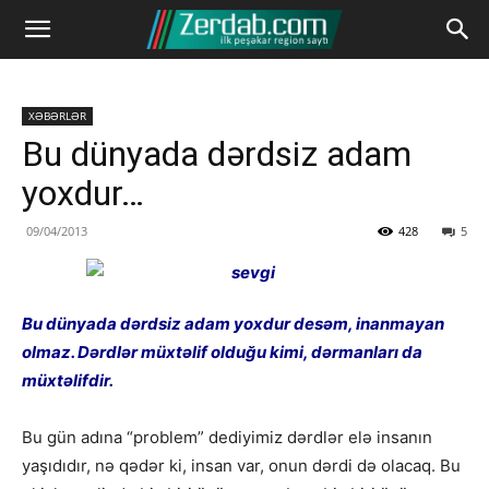
XƏBƏRLƏR
Bu dünyada dərdsiz adam
yoxdur…
09/04/2013
428
5
Bu dünyada dərdsiz adam yoxdur desəm, inanmayan
olmaz. Dərdlər müxtəlif olduğu kimi, dərmanları da
müxtəlifdir.
Bu gün adına “problem” dediyimiz dərdlər elə insanın
yaşıdıdır, nə qədər ki, insan var, onun dərdi də olacaq. Bu