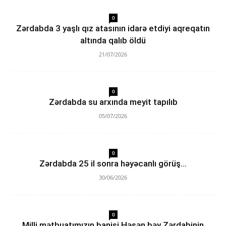
0
Zərdabda 3 yaşlı qız atasının idarə etdiyi aqreqatın
altında qalıb öldü
21/07/2026
0
Zərdabda su arxında meyit tapılıb
05/07/2026
0
Zərdabda 25 il sonra həyəcanlı görüş…
30/06/2026
0
Milli mətbuatımızın banisi Həsən bəy Zərdabinin