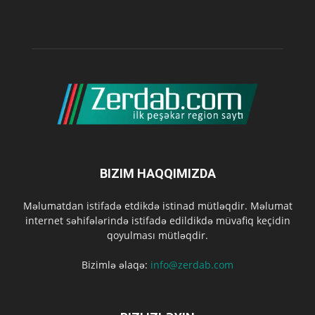
BIZIM HAQQIMIZDA
Məlumatdan istifadə etdikdə istinad mütləqdir. Məlumat
internet səhifələrində istifadə edildikdə müvafiq keçidin
qoyulması mütləqdir.
Bizimlə əlaqə:
info@zerdab.com