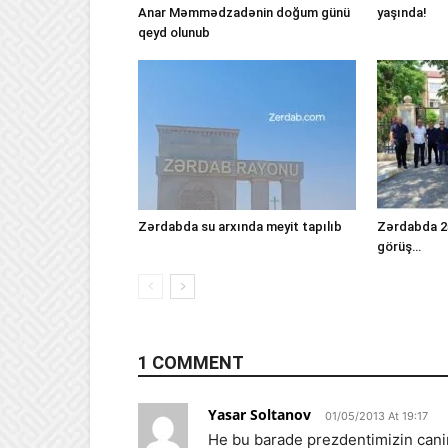
Anar Məmmədzadənin doğum günü
yaşında!
qeyd olunub
Zərdabda su arxında meyit tapılıb
Zərdabda 25
görüş…
1 COMMENT
Yasar Soltanov
01/05/2013 At 19:17
He bu barade prezdentimizin cani