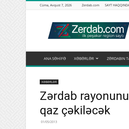
Cümə, Avqust 7, 2026
Zerdab.com
SAYT HAQQIND
Zərdab.com
ANA SƏHİFƏ
XƏBƏRLƏR
ZƏRDABIN T
XƏBƏRLƏR
Zərdab rayonunu
qaz çəkiləcək
01/05/2013