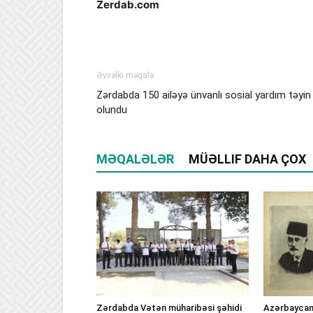
Zerdab.com
Əvvəlki məqalə
Zərdabda 150 ailəyə ünvanlı sosial yardım təyin
olundu
MƏQALƏLƏR
MÜƏLLIF DAHA ÇOX
Zərdabda Vətən müharibəsi şəhidi
Azərbaycan