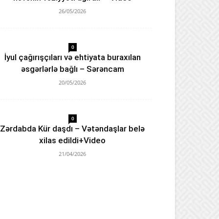
26/05/2026
0
İyul çağırışçıları və ehtiyata buraxılan
əsgərlərlə bağlı – Sərəncam
20/05/2026
0
Zərdabda Kür daşdı – Vətəndaşlar belə
xilas edildi+Video
21/04/2026