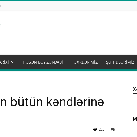
A
ARİXİ
HƏSƏN BƏY ZƏRDABİ
FƏXRLƏRİMİZ
ŞƏHİDLƏRİMİZ
X
n bütün kəndlərinə
M
275
1