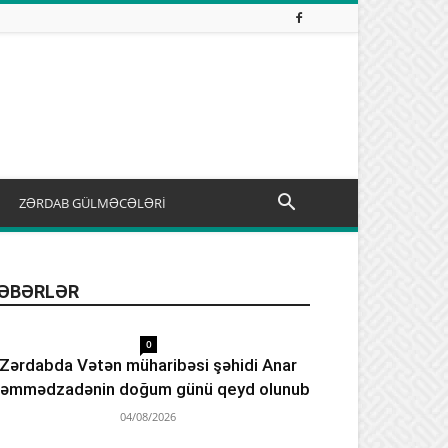
ZƏRDAB GÜLMƏCƏLƏRİ
ƏBƏRLƏR
0
Zərdabda Vətən müharibəsi şəhidi Anar
əmmədzadənin doğum günü qeyd olunub
04/08/2026