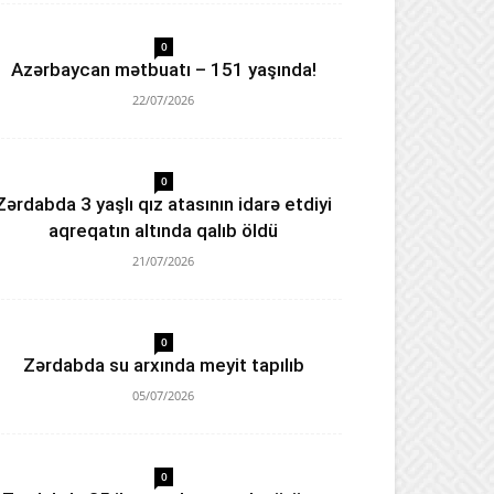
0
Azərbaycan mətbuatı – 151 yaşında!
22/07/2026
0
Zərdabda 3 yaşlı qız atasının idarə etdiyi
aqreqatın altında qalıb öldü
21/07/2026
0
Zərdabda su arxında meyit tapılıb
05/07/2026
0