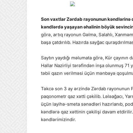
Son vaxtlar Zərdab rayonunun kəndlərinə qa
kəndlərdə yaşayan əhalinin böyük sevinci
görə, artıq rayonun Gəlmə, Salahlı, Xanməmm
başa çatdırılıb. Hazırda sayğac quraşdırılmas
Saytın yaydığı məlumata görə, Kür çayının 
Hallar Nazirliyi tərəfindən inşa olunmuş 71 
təbii qazın verilməsi üçün mənbəyə qoşulma
Təkcə son 3 ay ərzində Zərdab rayonunun P
paqonometr qaz xətti çəkilib. Lələağacı, Y
üçün layihə-smeta sənədləri hazırlanıb, pod
kəndlərə qaz xəttinin çəkilişi davam etdiril
kəndlərimizindir.