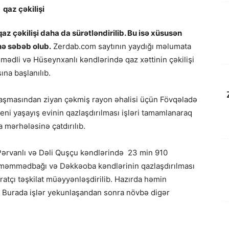
z çəkilişi daha da sürətləndirilib. Bu isə xüsusən
nə səbəb olub.
Zerdab.com saytının yaydığı məlumata
ədli və Hüseynxanlı kəndlərində qaz xəttinin çəkilişi
ına başlanılıb.
daşmasından ziyan çəkmiş rayon əhalisi üçün Fövqəladə
yeni yaşayış evinin qazlaşdırılması işləri tamamlanaraq
 mərhələsinə çatdırılıb.
ərvanlı və Dəli Quşçu kəndlərində 23 min 910
arməmmədbağı və Dəkkəoba kəndlərinin qazlaşdırılması
ratçı təşkilat müəyyənləşdirilib. Hazırda həmin
ir. Burada işlər yekunlaşandan sonra növbə digər