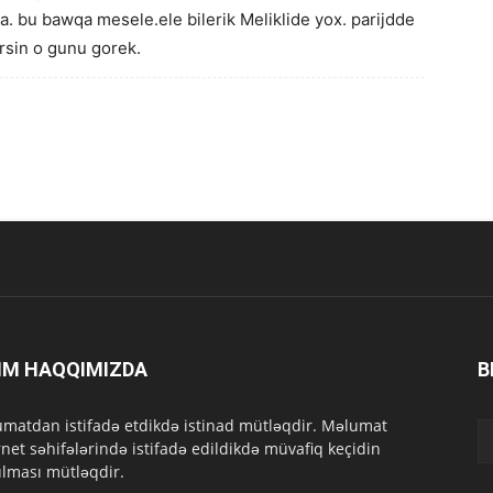
. bu bawqa mesele.ele bilerik Meliklide yox. parijdde
rsin o gunu gorek.
IM HAQQIMIZDA
B
matdan istifadə etdikdə istinad mütləqdir. Məlumat
rnet səhifələrində istifadə edildikdə müvafiq keçidin
lması mütləqdir.