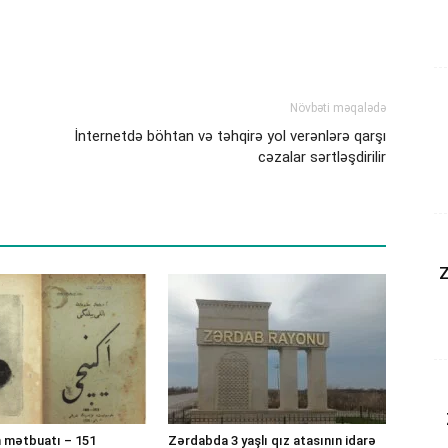
Növbəti məqalədə
İnternetdə böhtan və təhqirə yol verənlərə qarşı
cəzalar sərtləşdirilir
Z
 mətbuatı – 151
Zərdabda 3 yaşlı qız atasının idarə