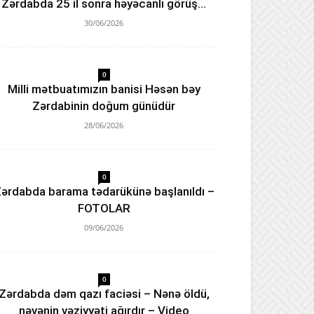
Zərdabda 25 il sonra həyəcanlı görüş…
30/06/2026
0
Milli mətbuatımızın banisi Həsən bəy
Zərdabinin doğum günüdür
28/06/2026
0
ərdabda barama tədarükünə başlanıldı –
FOTOLAR
09/06/2026
0
Zərdabda dəm qazı faciəsi – Nənə öldü,
nəvənin vəziyyəti ağırdır – Video