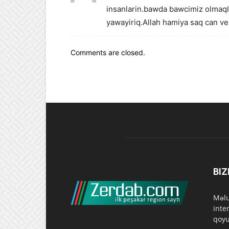
insanlarin.bawda bawcimiz olmaqla
yawayiriq.Allah hamiya saq can ve
Comments are closed.
BIZ
Məlu
inte
qoyu