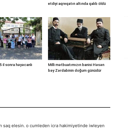
etdiyi aqreqatın altında qalıb öldü
 il sonra həyəcanlı
Milli mətbuatımızın banisi Həsən
bəy Zərdabinin doğum günüdür
n saq elesin. o cumleden icra hakimiyetinde iwleyen