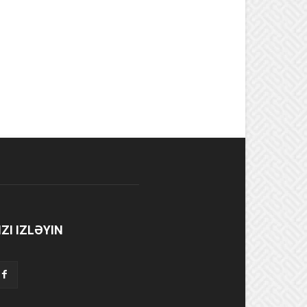
IZI IZLƏYIN