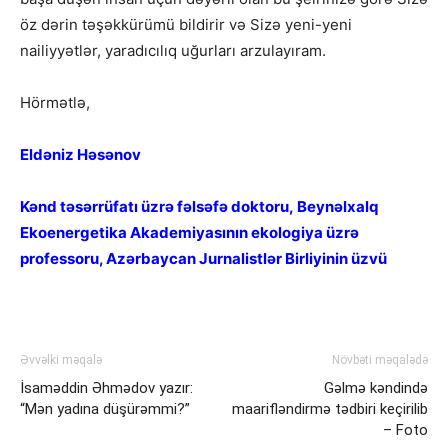
öz dərin təşəkkürümü bildirir və Sizə yeni-yeni
nailiyyətlər, yaradıcılıq uğurları arzulayıram.
Hörmətlə,
Eldəniz Həsənov
Kənd təsərrüfatı üzrə fəlsəfə doktoru, Beynəlxalq
Ekoenergetika Akademiyasının ekologiya üzrə
professoru, Azərbaycan Jurnalistlər Birliyinin üzvü
Əvvəlki məqalə
Növbəti məqalədə
İsaməddin Əhmədov yazır:
Gəlmə kəndində
“Mən yadına düşürəmmi?”
maarifləndirmə tədbiri keçirilib
– Foto