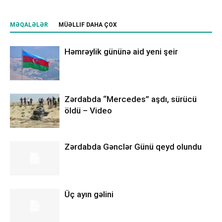
MƏQALƏLƏR
MÜƏLLIF DAHA ÇOX
Həmrəylik gününə aid yeni şeir
Zərdabda “Mercedes” aşdı, sürücü
öldü – Video
Zərdabda Gənclər Günü qeyd olundu
Üç ayın gəlini