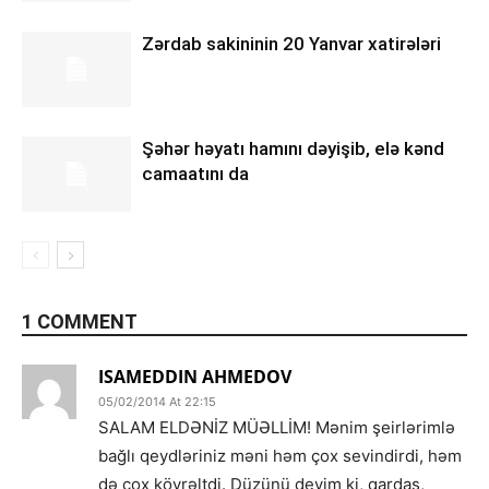
Zərdab sakininin 20 Yanvar xatirələri
Şəhər həyatı hamını dəyişib, elə kənd
camaatını da
1 COMMENT
ISAMEDDIN AHMEDOV
05/02/2014 At 22:15
SALAM ELDƏNİZ MÜƏLLİM! Mənim şeirlərimlə
bağlı qeydləriniz məni həm çox sevindirdi, həm
də çox kövrəltdi. Düzünü deyim ki, qardaş,