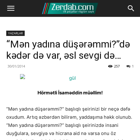
YAZARLAR
“Mən yadına düşərəmmi?”də
kədər də var, əsl sevgi də…
30/01/2014
257
1
Hörmətli İsaməddin müəllim!
“Mən yadına düşərəmmi?” başlıqlı şeirinizi bir neçə dəfə
oxudum. Artıq əzbərdən bilirəm, yaddaşıma həkk olunub.
“Mən yadına düşərəmmi?” başlıqlı şeirinizdə insani
duyğulara, sevgiyə və hicrana aid nə varsa onu öz