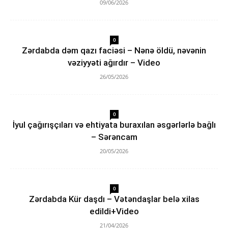
09/06/2026
0
Zərdabda dəm qazı faciəsi – Nənə öldü, nəvənin
vəziyyəti ağırdır – Video
26/05/2026
0
İyul çağırışçıları və ehtiyata buraxılan əsgərlərlə bağlı
– Sərəncam
20/05/2026
0
Zərdabda Kür daşdı – Vətəndaşlar belə xilas
edildi+Video
21/04/2026