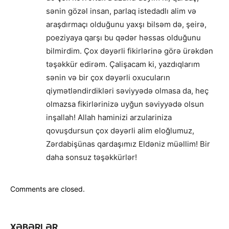
sənin gözəl insan, parlaq istedadlı alim və
araşdırmaçı olduğunu yaxşı bilsəm də, şeirə,
poeziyaya qarşı bu qədər həssas olduğunu
bilmirdim. Çox dəyərli fikirlərinə görə ürəkdən
təşəkkür edirəm. Çalişacam ki, yazdıqlarım
sənin və bir çox dəyərli oxucuların
qiymətləndirdikləri səviyyədə olmasa da, heç
olmazsa fikirlərinizə uyğun səviyyədə olsun
inşallah! Allah haminizi arzulariniza
qovuşdursun çox dəyərli alim eloğlumuz,
Zərdabişünas qardaşımız Eldəniz müəllim! Bir
daha sonsuz təşəkkürlər!
Comments are closed.
XƏBƏRLƏR