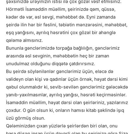
şəxsinizdə ürəyinizin istisi ilə çox gözəl vəsf etmisiniz.
Hörmətli İsaməddin müəllim, şeirinizdə qəm, qüssə,
kədər də var, əsl sevgi, məhəbbət də. Eyni zamanda
şeirdə ilin hər bir fəslini, təbiətin mənzərəsini, məhəbbət,
eşq yanğısını, ayrılıq həsrətini çox gözəl bir ahənglə
qələmə almısınız.
Bununla gənclərimizdə torpağa bağlılığın, gənclərimiz
arasında əsl sevginin, məhəbbətin heç bir zaman
unudulmaz olduğunu diqqətə çatdırırsınız.
Bu şeirdə söylənilənlər gənclərimiz üçün, eləcə də
valideyn olan kişi və qadınlar üçün örnək, həyat dərsi kimi
qəbul olunmalıdır ki, sevib-sevilən gənclərimiz gələcəkdə
yanıb-yaxılmasınlar, ayrılıq yanğısı, həsrəti keçirməsinlər.
İsaməddin müəllim, həyat dərsi olan şeirləriniz, yazılarınız
çoxdur. O gün olsun ki, onların hamısı kitab şəklində işıq
üzü görmüş olsun.
Qələminizdən çıxan yüzlərlə şeirlərdən biri olan, onu
başa düşən insan üçün dəyərli olan bu şeirinizə görə Sizə