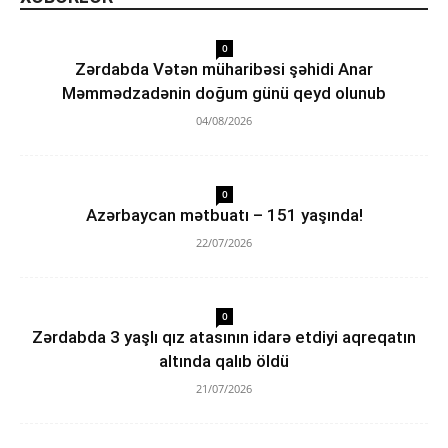
0
Zərdabda Vətən müharibəsi şəhidi Anar
Məmmədzadənin doğum günü qeyd olunub
04/08/2026
0
Azərbaycan mətbuatı – 151 yaşında!
22/07/2026
0
Zərdabda 3 yaşlı qız atasının idarə etdiyi aqreqatın
altında qalıb öldü
21/07/2026