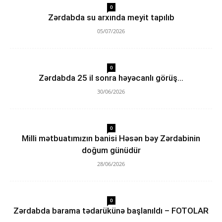
0
Zərdabda su arxında meyit tapılıb
05/07/2026
0
Zərdabda 25 il sonra həyəcanlı görüş…
30/06/2026
0
Milli mətbuatımızın banisi Həsən bəy Zərdabinin
doğum günüdür
28/06/2026
0
Zərdabda barama tədarükünə başlanıldı – FOTOLAR