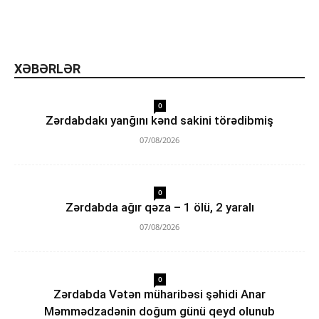
XƏBƏRLƏR
0
Zərdabdakı yanğını kənd sakini törədibmiş
07/08/2026
0
Zərdabda ağır qəza – 1 ölü, 2 yaralı
07/08/2026
0
Zərdabda Vətən müharibəsi şəhidi Anar
Məmmədzadənin doğum günü qeyd olunub