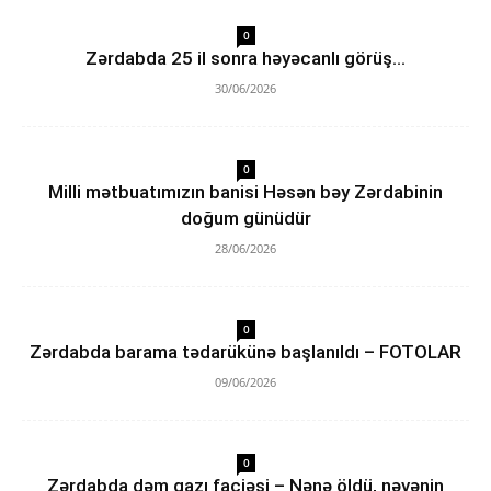
0
Zərdabda 25 il sonra həyəcanlı görüş…
30/06/2026
0
Milli mətbuatımızın banisi Həsən bəy Zərdabinin
doğum günüdür
28/06/2026
0
Zərdabda barama tədarükünə başlanıldı – FOTOLAR
09/06/2026
0
Zərdabda dəm qazı faciəsi – Nənə öldü, nəvənin