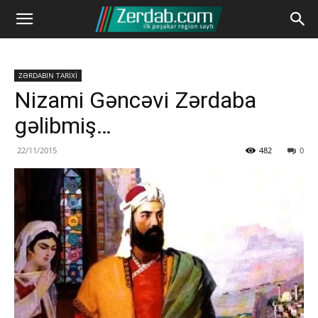
ZƏRDABIN TARİXİ
Nizami Gəncəvi Zərdaba
gəlibmiş…
22/11/2015
482
0