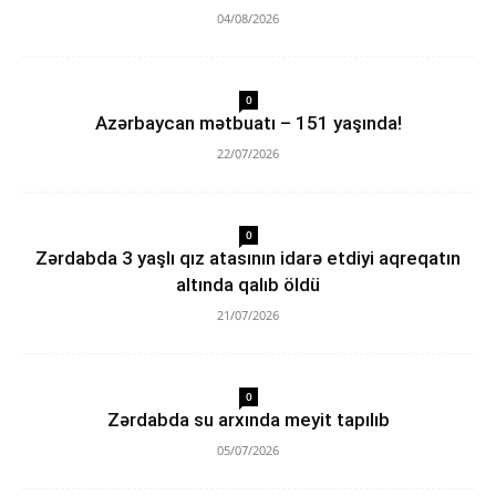
04/08/2026
0
Azərbaycan mətbuatı – 151 yaşında!
22/07/2026
0
Zərdabda 3 yaşlı qız atasının idarə etdiyi aqreqatın
altında qalıb öldü
21/07/2026
0
Zərdabda su arxında meyit tapılıb
05/07/2026