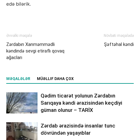
edə bilərik.
Əvvəlki məqalə
Növbəti məqalədə
Zərdabın Xanməmmədli
Şəftəhal kəndi
kəndində sevgi etiraflı qovaq
ağacları
MƏQALƏLƏR
MÜƏLLIF DAHA ÇOX
Qədim ticarət yolunun Zərdabın
Sarıqaya kəndi ərazisindən keçdiyi
güman olunur – TARİX
Zərdab ərazisində insanlar tunc
dövründən yaşayıblar