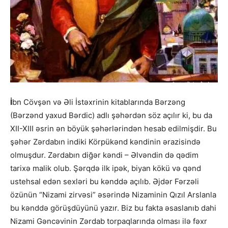
İ
bn Cövşən və Əli İstəxrinin kitablarında Bərzəng
(Bərzənd yaxud Bərdic) adlı şəhərdən söz açılır ki, bu da
XII-XIII əsrin ən böyük şəhərlərindən hesab edilmişdir. Bu
şəhər Zərdabın indiki Körpükənd kəndinin ərazisində
olmuşdur. Zərdabın diğər kəndi – Əlvəndin də qədim
tarixə malik olub. Şərqdə ilk ipək, biyan kökü və qənd
ustehsal edən sexləri bu kənddə açılıb. Əjdər Fərzəli
özünün “Nizami zirvəsi” əsərində Nizaminin Qızıl Arslanla
bu kənddə görüşdüyünü yazır. Biz bu fakta əsaslanıb dahi
Nizami Gəncəvinin Zərdab torpaqlarında olması ilə fəxr