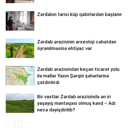
Zərdabın tarixi küp qəbirlərdən başlanır
Zərdab ərazisinin arxeoloji cəhətdən
öyrənilməsinə ehtiyac var
Zərdab ərazisindən keçən ticarət yolu
ilə mallar Yaxın Şərqin şəhərlərinə
çatdırılırdı
Bir vaxtlar Zərdab ərazisində ən iri
yaşayış məntəqəsi olmuş kənd – Adı
necə dəyişdirilib?