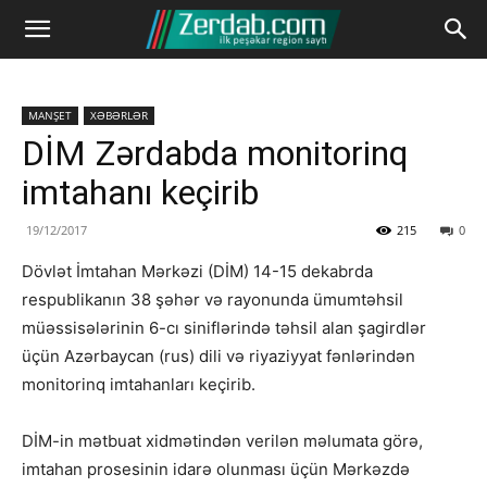
MANŞET
XƏBƏRLƏR
DİM Zərdabda monitorinq
imtahanı keçirib
19/12/2017
215
0
Dövlət İmtahan Mərkəzi (DİM) 14-15 dekabrda
respublikanın 38 şəhər və rayonunda ümumtəhsil
müəssisələrinin 6-cı siniflərində təhsil alan şagirdlər
üçün Azərbaycan (rus) dili və riyaziyyat fənlərindən
monitorinq imtahanları keçirib.
DİM-in mətbuat xidmətindən verilən məlumata görə,
imtahan prosesinin idarə olunması üçün Mərkəzdə