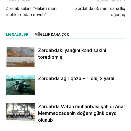
Əvvəlki məqalə
Növbəti məqalədə
Zərdab sakini: “Hakim məni
Zərdabda 65 min manatlıq
məhkəmədən qovub”
oğurluq
MƏQALƏLƏR
MÜƏLLIF DAHA ÇOX
Zərdabdakı yanğını kənd sakini
törədibmiş
Zərdabda ağır qəza – 1 ölü, 2 yaralı
Zərdabda Vətən müharibəsi şəhidi Anar
Məmmədzadənin doğum günü qeyd
olunub