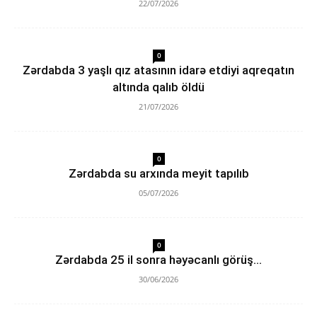
22/07/2026
0
Zərdabda 3 yaşlı qız atasının idarə etdiyi aqreqatın
altında qalıb öldü
21/07/2026
0
Zərdabda su arxında meyit tapılıb
05/07/2026
0
Zərdabda 25 il sonra həyəcanlı görüş…
30/06/2026