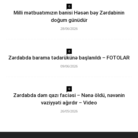
0
Milli mətbuatımızın banisi Həsən bəy Zərdabinin
doğum günüdür
28/06/2026
0
Zərdabda barama tədarükünə başlanıldı – FOTOLAR
09/06/2026
0
Zərdabda dəm qazı faciəsi – Nənə öldü, nəvənin
vəziyyəti ağırdır – Video
26/05/2026