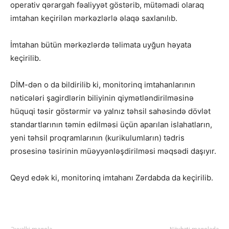
operativ qərargah fəaliyyət göstərib, mütəmadi olaraq
imtahan keçirilən mərkəzlərlə əlaqə saxlanılıb.
İmtahan bütün mərkəzlərdə təlimata uyğun həyata
keçirilib.
DİM-dən o da bildirilib ki, monitorinq imtahanlarının
nəticələri şagirdlərin biliyinin qiymətləndirilməsinə
hüquqi təsir göstərmir və yalnız təhsil sahəsində dövlət
standartlarının təmin edilməsi üçün aparılan islahatların,
yeni təhsil proqramlarının (kurikulumların) tədris
prosesinə təsirinin müəyyənləşdirilməsi məqsədi daşıyır.
Qeyd edək ki, monitorinq imtahanı Zərdabda da keçirilib.