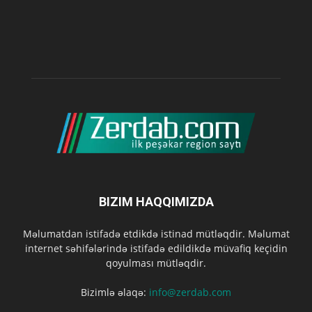
BIZIM HAQQIMIZDA
Məlumatdan istifadə etdikdə istinad mütləqdir. Məlumat
internet səhifələrində istifadə edildikdə müvafiq keçidin
qoyulması mütləqdir.
Bizimlə əlaqə:
info@zerdab.com