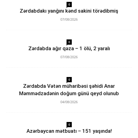
0
Zərdabdakı yanğını kənd sakini törədibmiş
07/08/2026
0
Zərdabda ağır qəza – 1 ölü, 2 yaralı
07/08/2026
0
Zərdabda Vətən müharibəsi şəhidi Anar
Məmmədzadənin doğum günü qeyd olunub
04/08/2026
0
Azərbaycan mətbuatı – 151 yaşında!