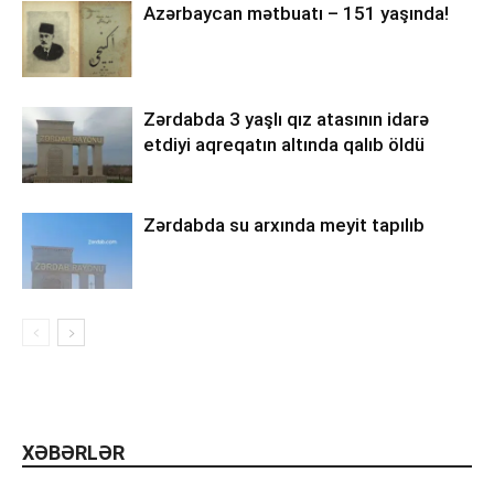
Azərbaycan mətbuatı – 151 yaşında!
Zərdabda 3 yaşlı qız atasının idarə
etdiyi aqreqatın altında qalıb öldü
Zərdabda su arxında meyit tapılıb
XƏBƏRLƏR