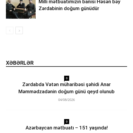
Milli mətbuatımızın banisi Həsən bəy
Zərdabinin doğum günüdür
XƏBƏRLƏR
0
Zərdabda Vətən müharibəsi şəhidi Anar
Məmmədzadənin doğum günü qeyd olunub
04/08/2026
0
Azərbaycan mətbuatı – 151 yaşında!