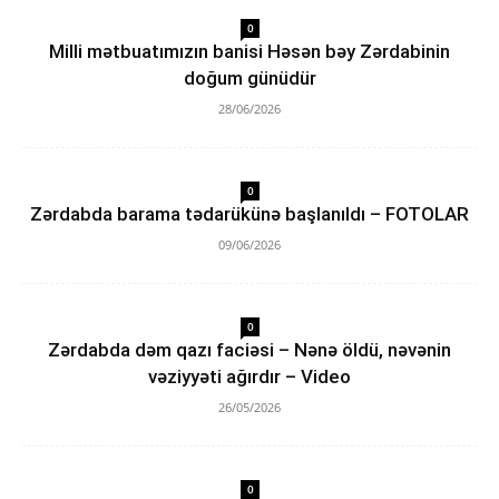
0
Milli mətbuatımızın banisi Həsən bəy Zərdabinin
doğum günüdür
28/06/2026
0
Zərdabda barama tədarükünə başlanıldı – FOTOLAR
09/06/2026
0
Zərdabda dəm qazı faciəsi – Nənə öldü, nəvənin
vəziyyəti ağırdır – Video
26/05/2026
0