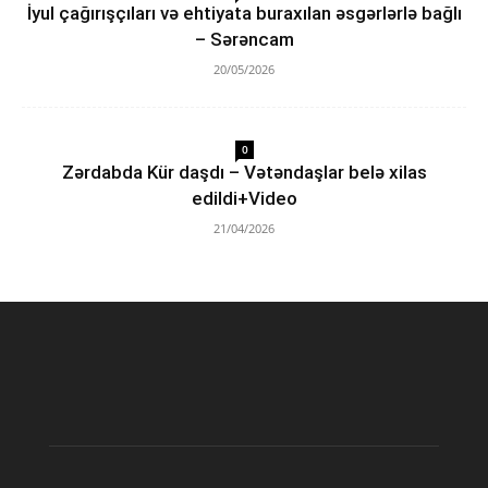
İyul çağırışçıları və ehtiyata buraxılan əsgərlərlə bağlı
– Sərəncam
20/05/2026
0
Zərdabda Kür daşdı – Vətəndaşlar belə xilas
edildi+Video
21/04/2026