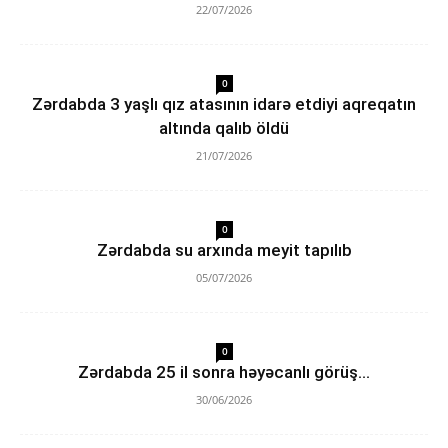
22/07/2026
0
Zərdabda 3 yaşlı qız atasının idarə etdiyi aqreqatın
altında qalıb öldü
21/07/2026
0
Zərdabda su arxında meyit tapılıb
05/07/2026
0
Zərdabda 25 il sonra həyəcanlı görüş…
30/06/2026