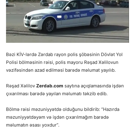
Bəzi KİV-lərdə Zərdab rayon polis şöbəsinin Dövlət Yol
Polisi bölməsinin rəisi, polis mayoru Rəşad Xəlilovun
vəzifəsindən azad edilməsi barədə məlumat yayılıb.
Rəşad Xəlilov
Zerdab.com
saytına açıqlamasında işdən
çıxarılması barədə yayılan məlumatı təkzib edib.
Bölmə rəisi məzuniyyətdə olduğunu bildirib: “Hazırda
məzuniyyətdəyəm və işdən çıxarılmağım barədə
məlumatın əsası yoxdur”.