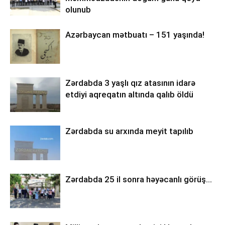
olunub
Azərbaycan mətbuatı – 151 yaşında!
Zərdabda 3 yaşlı qız atasının idarə
etdiyi aqreqatın altında qalıb öldü
Zərdabda su arxında meyit tapılıb
Zərdabda 25 il sonra həyəcanlı görüş…