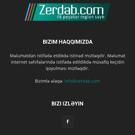
BIZIM HAQQIMIZDA
Məlumatdan istifadə etdikdə istinad mütləqdir. Məlumat
internet səhifələrində istifadə edildikdə müvafiq keçidin
qoyulması mütləqdir.
Bizimlə əlaqə:
info@zerdab.com
BIZI IZLƏYIN