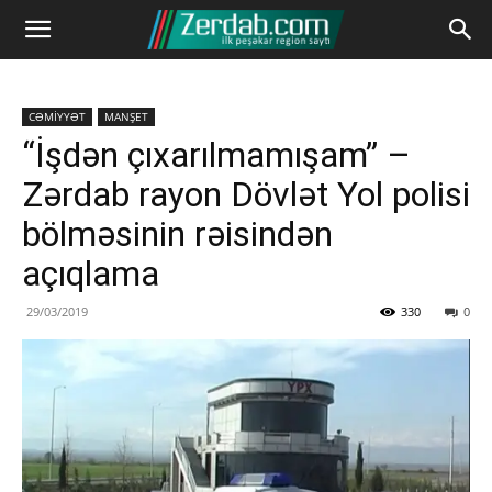
CƏMİYYƏT
MANŞET
“İşdən çıxarılmamışam” –
Zərdab rayon Dövlət Yol polisi
bölməsinin rəisindən
açıqlama
29/03/2019
330
0