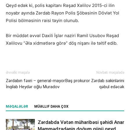
Qeyd edək ki, polis kapitanı Rəşad Xəlilov 2015-ci ilin
noyabr ayında Zərdab Rayon Polis Şöbəsinin Dövlət Yol
Polisi bölməsinin rəisi təyin olunub.
Bir müddət əvvəl Daxili İşlər naziri Ramil Usubov Rəşad
Xəlilovu “Əla xidmətlərə görə” döş nişanı ilə təltif edib.
Əvvəlki məqalə
Növbəti məqalədə
Zərdabın fəxri – general-mayor
Baş prokuror Zərdab sakinlərini
İnqilab Heydər oğlu Muradov
qəbul edəcək
MƏQALƏLƏR
MÜƏLLIF DAHA ÇOX
Zərdabda Vətən müharibəsi şəhidi Anar
Məmmədzadənin doğum günü qeyd