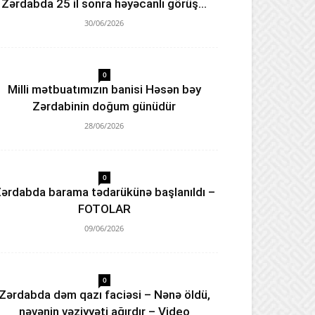
Zərdabda 25 il sonra həyəcanlı görüş…
30/06/2026
0
Milli mətbuatımızın banisi Həsən bəy
Zərdabinin doğum günüdür
28/06/2026
0
ərdabda barama tədarükünə başlanıldı –
FOTOLAR
09/06/2026
0
Zərdabda dəm qazı faciəsi – Nənə öldü,
nəvənin vəziyyəti ağırdır – Video