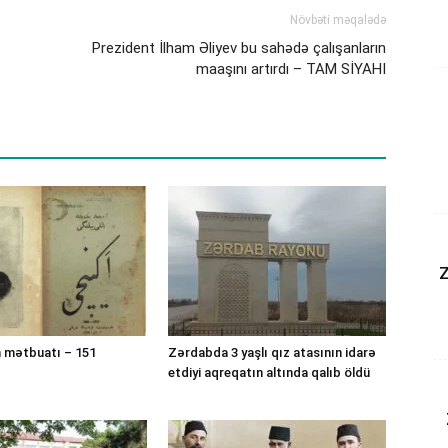
Növbəti məqalədə
Prezident İlham Əliyev bu sahədə çalışanların
maaşını artırdı – TAM SİYAHI
Z
 mətbuatı – 151
Zərdabda 3 yaşlı qız atasının idarə
etdiyi aqreqatın altında qalıb öldü