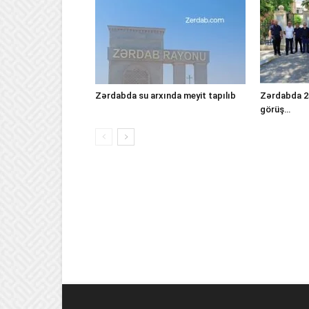
Zərdabda su arxında meyit tapılıb
Zərdabda 25
görüş…