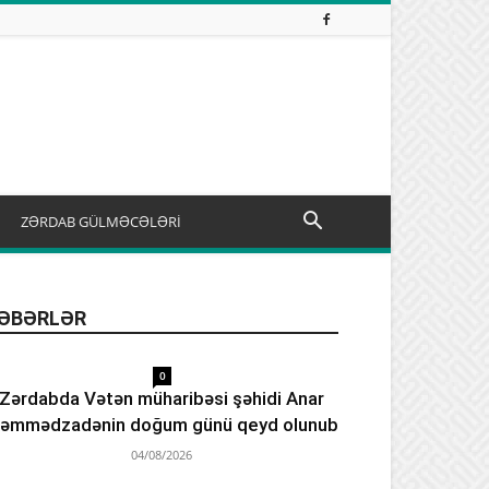
ZƏRDAB GÜLMƏCƏLƏRİ
ƏBƏRLƏR
0
Zərdabda Vətən müharibəsi şəhidi Anar
əmmədzadənin doğum günü qeyd olunub
04/08/2026