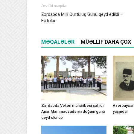
Əvvəlki məqalə
Zərdabda Milli Qurtuluş Günü qeyd edildi –
Fotolar
MƏQALƏLƏR
MÜƏLLIF DAHA ÇOX
Zərdabda Vətən müharibəsi şəhidi
Azərbaycan
Anar Məmmədzadənin doğum günü
yaşında!
qeyd olunub