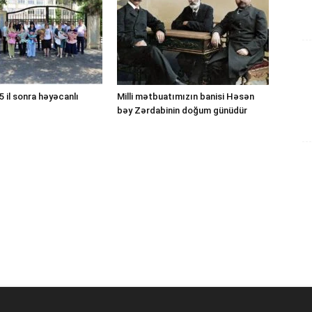
 il sonra həyəcanlı
Milli mətbuatımızın banisi Həsən
bəy Zərdabinin doğum günüdür