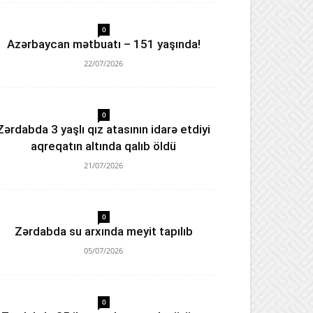
0
Azərbaycan mətbuatı – 151 yaşında!
22/07/2026
0
Zərdabda 3 yaşlı qız atasının idarə etdiyi
aqreqatın altında qalıb öldü
21/07/2026
0
Zərdabda su arxında meyit tapılıb
05/07/2026
0