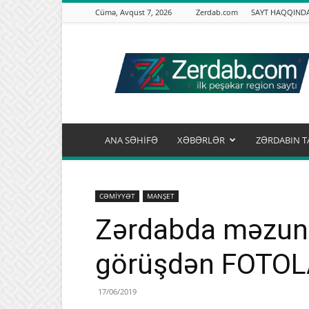
Cümə, Avqust 7, 2026
Zerdab.com
SAYT HAQQIND
Zərdab.com
ANA SƏHİFƏ
XƏBƏRLƏR
ZƏRDABIN T
CƏMİYYƏT
MANŞET
Zərdabda məzunla
görüşdən FOTO
17/06/2019