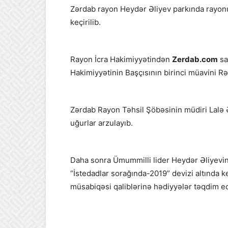
Zərdab rayon Heydər Əliyev parkında rayon
keçirilib.
Rayon İcra Hakimiyyətindən
Zerdab.com
sa
Hakimiyyətinin Başçısının birinci müavini R
Zərdab Rayon Təhsil Şöbəsinin müdiri Lalə 
uğurlar arzulayıb.
Daha sonra Ümummilli lider Heydər Əliyevi
“İstedadlar sorağında-2019” devizi altında ke
müsabiqəsi qaliblərinə hədiyyələr təqdim edil