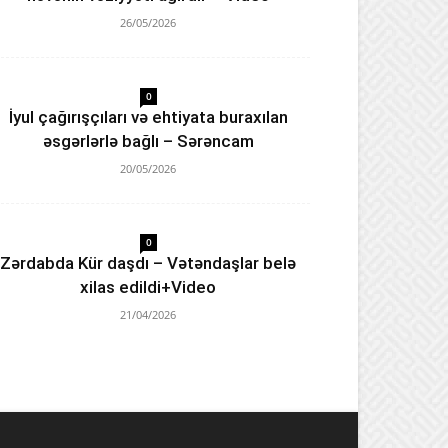
26/05/2026
0
İyul çağırışçıları və ehtiyata buraxılan
əsgərlərlə bağlı – Sərəncam
20/05/2026
0
Zərdabda Kür daşdı – Vətəndaşlar belə
xilas edildi+Video
21/04/2026