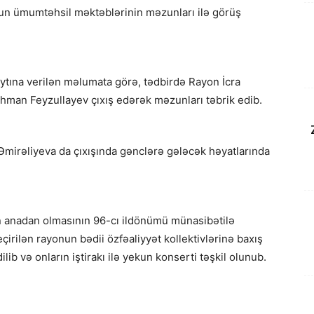
un ümumtəhsil məktəblərinin məzunları ilə görüş
ytına verilən məlumata görə, tədbirdə Rayon İcra
əhman Feyzullayev çıxış edərək məzunları təbrik edib.
Əmirəliyeva da çıxışında gənclərə gələcək həyatlarında
n anadan olmasının 96-cı ildönümü münasibətilə
çirilən rayonun bədii özfəaliyyət kollektivlərinə baxış
ib və onların iştirakı ilə yekun konserti təşkil olunub.