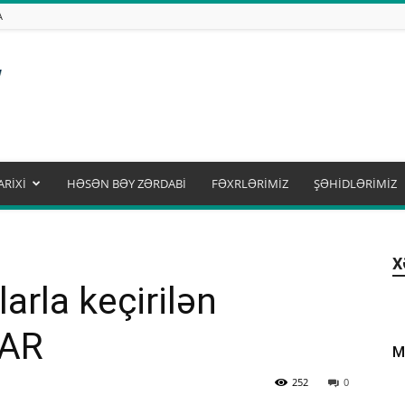
A
ARİXİ
HƏSƏN BƏY ZƏRDABİ
FƏXRLƏRİMİZ
ŞƏHİDLƏRİMİZ
X
rla keçirilən
LAR
M
252
0