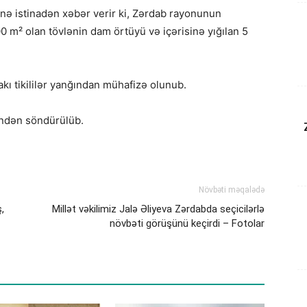
inə istinadən xəbər verir ki, Zərdab rayonunun
² olan tövlənin dam örtüyü və içərisinə yığılan 5
akı tikililər yanğından mühafizə olunub.
ndən söndürülüb.​
Növbəti məqalədə
,
Millət vəkilimiz Jalə Əliyeva Zərdabda seçicilərlə
növbəti görüşünü keçirdi – Fotolar