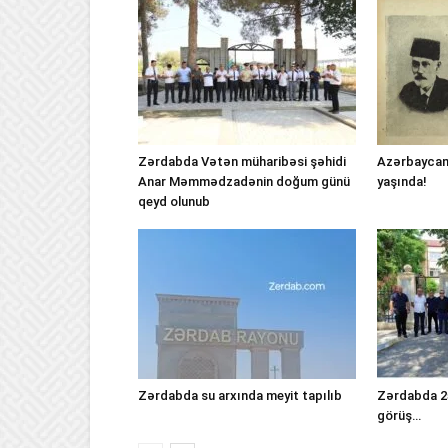
Zərdabda Vətən müharibəsi şəhidi
Azərbaycan
Anar Məmmədzadənin doğum günü
yaşında!
qeyd olunub
Zərdabda su arxında meyit tapılıb
Zərdabda 25
görüş…