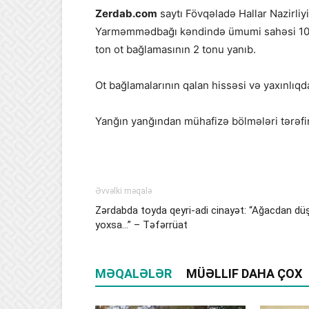
Zerdab.com
saytı Fövqəladə Hallar Nazirliy
Yarməmmədbağı kəndində ümumi sahəsi 100 m
ton ot bağlamasının 2 tonu yanıb.
Ot bağlamalarının qalan hissəsi və yaxınlıqd
Yanğın yanğından mühafizə bölmələri tərəfi
Əvvəlki məqalə
Zərdabda toyda qeyri-adi cinayət: “Ağacdan düş
yoxsa…” – Təfərrüat
MƏQALƏLƏR
MÜƏLLIF DAHA ÇOX