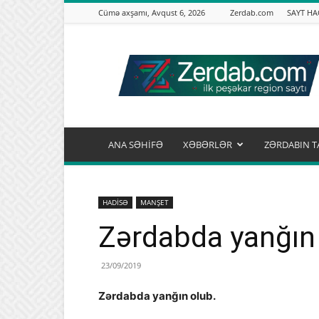
Cümə axşamı, Avqust 6, 2026
Zerdab.com
SAYT H
Zərdab.com
ANA SƏHİFƏ
XƏBƏRLƏR
ZƏRDABIN T
HADİSƏ
MANŞET
Zərdabda yanğın
23/09/2019
Zərdabda yanğın olub.