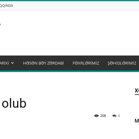
AQQINDA
ARİXİ
HƏSƏN BƏY ZƏRDABİ
FƏXRLƏRİMİZ
ŞƏHİDLƏRİMİZ
X
 olub
208
0
M