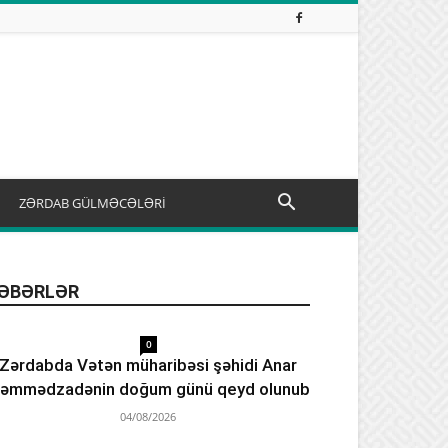
ZƏRDAB GÜLMƏCƏLƏRİ
ƏBƏRLƏR
0
Zərdabda Vətən müharibəsi şəhidi Anar
əmmədzadənin doğum günü qeyd olunub
04/08/2026