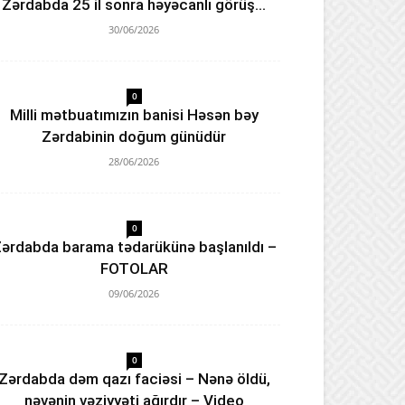
Zərdabda 25 il sonra həyəcanlı görüş…
30/06/2026
0
Milli mətbuatımızın banisi Həsən bəy
Zərdabinin doğum günüdür
28/06/2026
0
ərdabda barama tədarükünə başlanıldı –
FOTOLAR
09/06/2026
0
Zərdabda dəm qazı faciəsi – Nənə öldü,
nəvənin vəziyyəti ağırdır – Video