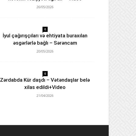
26/05/2026
0
İyul çağırışçıları və ehtiyata buraxılan
əsgərlərlə bağlı – Sərəncam
20/05/2026
0
Zərdabda Kür daşdı – Vətəndaşlar belə
xilas edildi+Video
21/04/2026