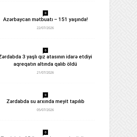
0
Azərbaycan mətbuatı – 151 yaşında!
22/07/2026
0
Zərdabda 3 yaşlı qız atasının idarə etdiyi
aqreqatın altında qalıb öldü
21/07/2026
0
Zərdabda su arxında meyit tapılıb
05/07/2026
0