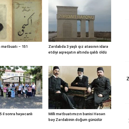
 mətbuatı – 151
Zərdabda 3 yaşlı qız atasının idarə
etdiyi aqreqatın altında qalıb öldü
Z
 il sonra həyəcanlı
Milli mətbuatımızın banisi Həsən
bəy Zərdabinin doğum günüdür