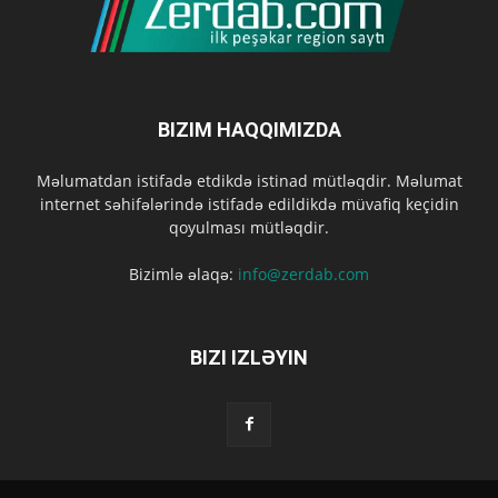
BIZIM HAQQIMIZDA
Məlumatdan istifadə etdikdə istinad mütləqdir. Məlumat
internet səhifələrində istifadə edildikdə müvafiq keçidin
qoyulması mütləqdir.
Bizimlə əlaqə:
info@zerdab.com
BIZI IZLƏYIN