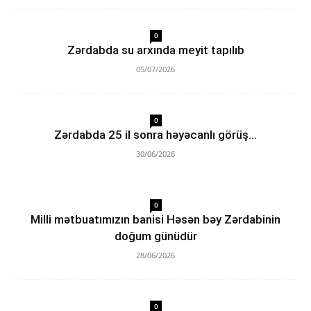
0
Zərdabda su arxında meyit tapılıb
05/07/2026
0
Zərdabda 25 il sonra həyəcanlı görüş…
30/06/2026
0
Milli mətbuatımızın banisi Həsən bəy Zərdabinin
doğum günüdür
28/06/2026
0