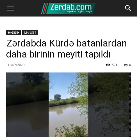
HADİSƏ
MANŞET
Zərdabda Kürdə batanlardan
daha birinin meyiti tapıldı
11/07/2020
341
0