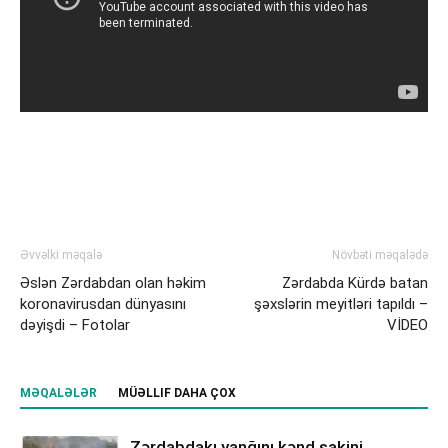
Əvvəlki məqalə
Növbəti məqalədə
Əslən Zərdabdan olan həkim
Zərdabda Kürdə batan
koronavirusdan dünyasını
şəxslərin meyitləri tapıldı –
dəyişdi – Fotolar
VİDEO
MƏQALƏLƏR
MÜƏLLIF DAHA ÇOX
Zərdabdakı yanğını kənd sakini