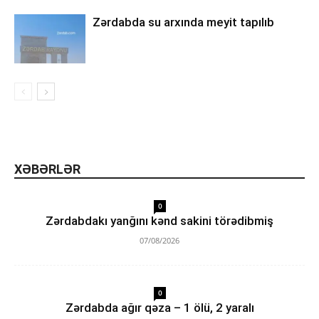
Zərdabda su arxında meyit tapılıb
XƏBƏRLƏR
0
Zərdabdakı yanğını kənd sakini törədibmiş
07/08/2026
0
Zərdabda ağır qəza – 1 ölü, 2 yaralı