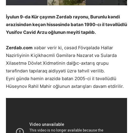
İyulun 9-da Kür çayının Zərdab rayonu, Burunlu kəndi
ərazisindən keçən hissəsində batan 1990-cı il təvəllüdlü
Yusifov Cavid Arzu oğlunun meyiti tapılıb.
Zerdab.com
xəbər verir ki, cəsəd Fövqəladə Hallar
Nazirliyinin Kiçikhəcmli Gəmilərə Nəzarət və Sularda
Xilasetmə Dövlət Xidmətinin dalğıc-axtarış qrupu
tərəfindən tapılaraq aidiyyəti üzrə təhvil verilib.
Eyni gündə həmin ərazidə batan 2005-ci il təvəllüdlü
Hüseynov Rahil Mahir oğlunun axtarışları davam etdirilir.