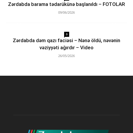
Zərdabda barama tədarükünə başlanıldı – FOTOLAR
09/06/2026
0
Zərdabda dəm qazı faciəsi – Nənə öldü, nəvənin
vəziyyəti ağırdır – Video
26/05/2026