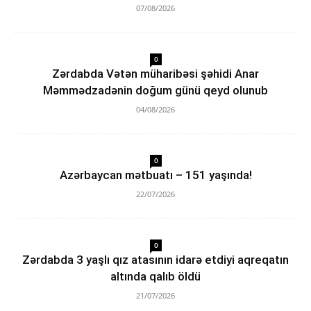
07/08/2026
0
Zərdabda Vətən müharibəsi şəhidi Anar
Məmmədzadənin doğum günü qeyd olunub
04/08/2026
0
Azərbaycan mətbuatı – 151 yaşında!
22/07/2026
0
Zərdabda 3 yaşlı qız atasının idarə etdiyi aqreqatın
altında qalıb öldü
21/07/2026