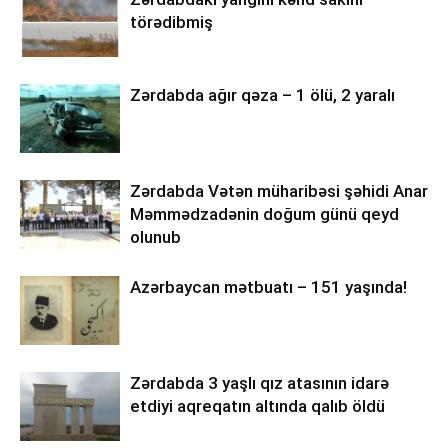
törədibmiş
Zərdabda ağır qəza – 1 ölü, 2 yaralı
Zərdabda Vətən müharibəsi şəhidi Anar
Məmmədzadənin doğum günü qeyd
olunub
Azərbaycan mətbuatı – 151 yaşında!
Zərdabda 3 yaşlı qız atasının idarə
etdiyi aqreqatın altında qalıb öldü