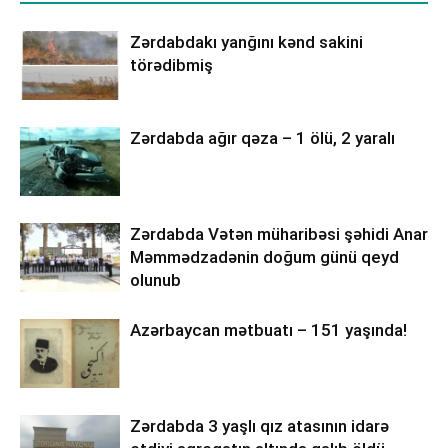
Zərdabdakı yanğını kənd sakini
törədibmiş
Zərdabda ağır qəza – 1 ölü, 2 yaralı
Zərdabda Vətən müharibəsi şəhidi Anar
Məmmədzadənin doğum günü qeyd
olunub
Azərbaycan mətbuatı – 151 yaşında!
Zərdabda 3 yaşlı qız atasının idarə