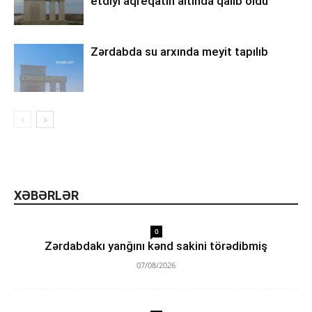
etdiyi aqreqatın altında qalıb öldü
Zərdabda su arxında meyit tapılıb
XƏBƏRLƏR
0
Zərdabdakı yanğını kənd sakini törədibmiş
07/08/2026