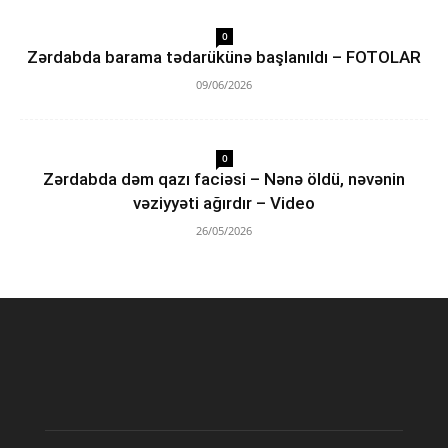
0
Zərdabda barama tədarükünə başlanıldı – FOTOLAR
09/06/2026
0
Zərdabda dəm qazı faciəsi – Nənə öldü, nəvənin
vəziyyəti ağırdır – Video
26/05/2026