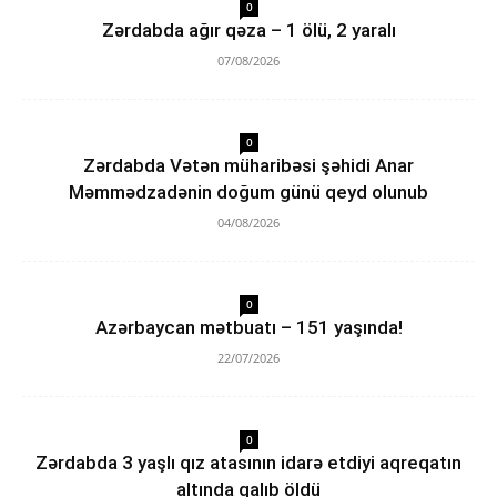
0
Zərdabda ağır qəza – 1 ölü, 2 yaralı
07/08/2026
0
Zərdabda Vətən müharibəsi şəhidi Anar
Məmmədzadənin doğum günü qeyd olunub
04/08/2026
0
Azərbaycan mətbuatı – 151 yaşında!
22/07/2026
0
Zərdabda 3 yaşlı qız atasının idarə etdiyi aqreqatın
altında qalıb öldü