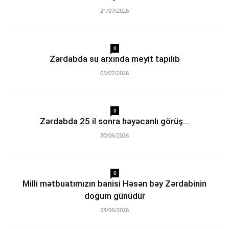
21/07/2026
0
Zərdabda su arxında meyit tapılıb
05/07/2026
0
Zərdabda 25 il sonra həyəcanlı görüş…
30/06/2026
0
Milli mətbuatımızın banisi Həsən bəy Zərdabinin
doğum günüdür
28/06/2026