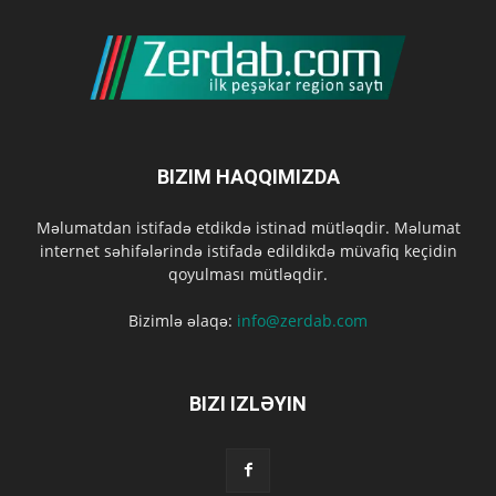
BIZIM HAQQIMIZDA
Məlumatdan istifadə etdikdə istinad mütləqdir. Məlumat
internet səhifələrində istifadə edildikdə müvafiq keçidin
qoyulması mütləqdir.
Bizimlə əlaqə:
info@zerdab.com
BIZI IZLƏYIN