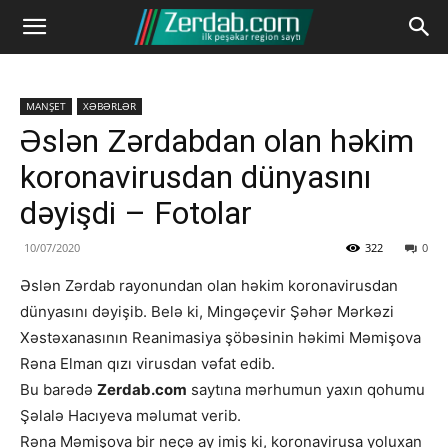
MANŞET
XƏBƏRLƏR
Əslən Zərdabdan olan həkim
koronavirusdan dünyasını
dəyişdi – Fotolar
10/07/2020
322
0
Əslən Zərdab rayonundan olan həkim koronavirusdan
dünyasını dəyişib. Belə ki, Mingəçevir Şəhər Mərkəzi
Xəstəxanasının Reanimasiya şöbəsinin həkimi Məmişova
Rəna Elman qızı virusdan vəfat edib.
Bu barədə
Zerdab.com
saytına mərhumun yaxın qohumu
Şəlalə Hacıyeva məlumat verib.
Rəna Məmişova bir neçə ay imiş ki, koronavirusa yoluxan