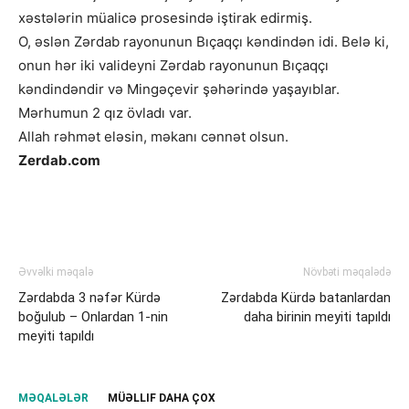
xəstələrin müalicə prosesində iştirak edirmiş.
O, əslən Zərdab rayonunun Bıçaqçı kəndindən idi. Belə ki,
onun hər iki valideyni Zərdab rayonunun Bıçaqçı
kəndindəndir və Mingəçevir şəhərində yaşayıblar.
Mərhumun 2 qız övladı var.
Allah rəhmət eləsin, məkanı cənnət olsun.
Zerdab.com
Əvvəlki məqalə
Növbəti məqalədə
Zərdabda 3 nəfər Kürdə
Zərdabda Kürdə batanlardan
boğulub – Onlardan 1-nin
daha birinin meyiti tapıldı
meyiti tapıldı
MƏQALƏLƏR
MÜƏLLIF DAHA ÇOX