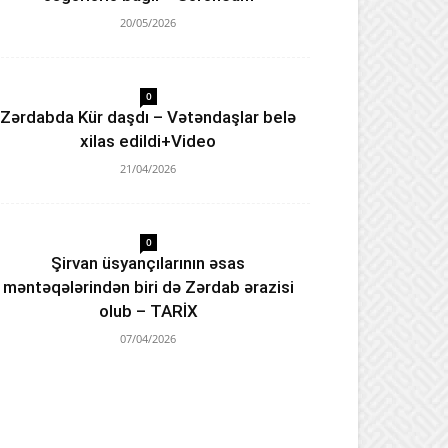
20/05/2026
0
Zərdabda Kür daşdı – Vətəndaşlar belə
xilas edildi+Video
21/04/2026
0
Şirvan üsyançılarının əsas
məntəqələrindən biri də Zərdab ərazisi
olub – TARİX
07/04/2026