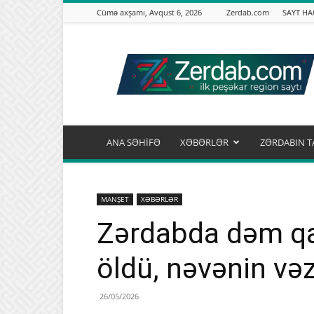
Cümə axşamı, Avqust 6, 2026
Zerdab.com
SAYT H
Zərdab.com
ANA SƏHİFƏ
XƏBƏRLƏR
ZƏRDABIN T
MANŞET
XƏBƏRLƏR
Zərdabda dəm qa
öldü, nəvənin vəz
26/05/2026