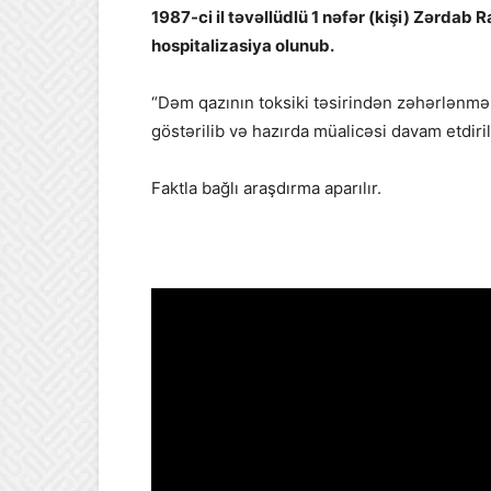
1987-ci il təvəllüdlü 1 nəfər (kişi) Zərda
hospitalizasiya olunub.
“Dəm qazının toksiki təsirindən zəhərlənmə 
göstərilib və hazırda müalicəsi davam etdirili
Faktla bağlı araşdırma aparılır.