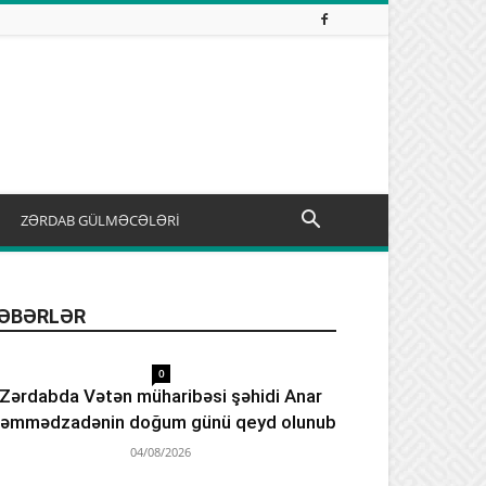
ZƏRDAB GÜLMƏCƏLƏRİ
ƏBƏRLƏR
0
Zərdabda Vətən müharibəsi şəhidi Anar
əmmədzadənin doğum günü qeyd olunub
04/08/2026