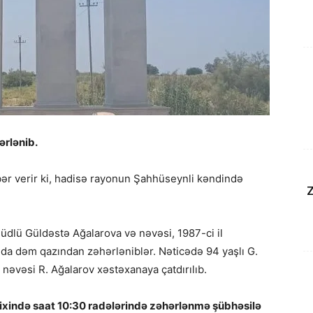
rlənib.
ər verir ki, hadisə rayonun Şahhüseynli kəndində
Z
lüdlü Güldəstə Ağalarova və nəvəsi, 1987-ci il
nda dəm qazından zəhərləniblər. Nəticədə 94 yaşlı G.
 nəvəsi R. Ağalarov xəstəxanaya çatdırılıb.
arixində saat 10:30 radələrində zəhərlənmə şübhəsilə