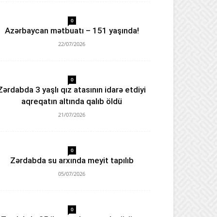
0
Azərbaycan mətbuatı – 151 yaşında!
22/07/2026
0
Zərdabda 3 yaşlı qız atasının idarə etdiyi
aqreqatın altında qalıb öldü
21/07/2026
0
Zərdabda su arxında meyit tapılıb
05/07/2026
0