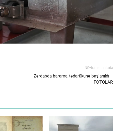
Növbəti məqalədə
Zərdabda barama tədarükünə başlanıldı –
FOTOLAR