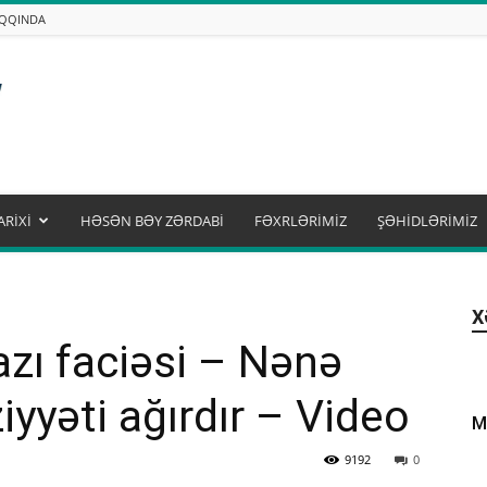
AQQINDA
ARİXİ
HƏSƏN BƏY ZƏRDABİ
FƏXRLƏRİMİZ
ŞƏHİDLƏRİMİZ
X
zı faciəsi – Nənə
iyyəti ağırdır – Video
M
9192
0