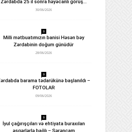
Zərdabda 25 il sonra həyəcanlı görüş…
30/06/2026
0
Milli mətbuatımızın banisi Həsən bəy
Zərdabinin doğum günüdür
28/06/2026
0
ərdabda barama tədarükünə başlanıldı –
FOTOLAR
09/06/2026
0
İyul çağırışçıları və ehtiyata buraxılan
əsgərlərlə bağlı – Sərəncam