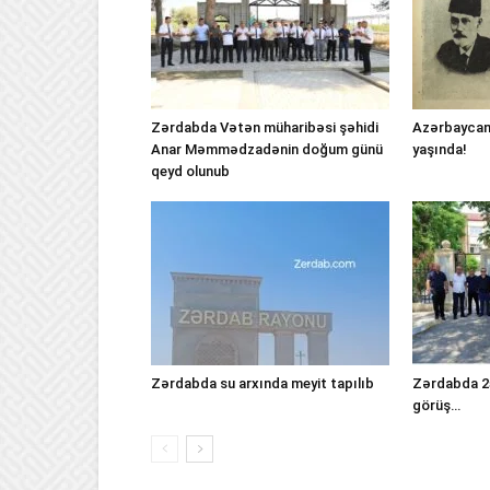
Zərdabda Vətən müharibəsi şəhidi
Azərbaycan
Anar Məmmədzadənin doğum günü
yaşında!
qeyd olunub
Zərdabda su arxında meyit tapılıb
Zərdabda 25
görüş…