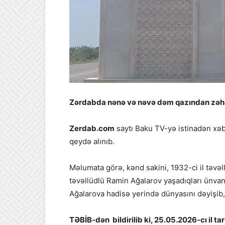
Zərdabda nənə və nəvə dəm qazından zəhə
Zerdab.com
saytı Baku TV-yə istinadən xəb
qeydə alınıb.
Məlumata görə, kənd sakini, 1932-ci il təvəl
təvəllüdlü Ramin Ağalarov yaşadıqları ünva
Ağalarova hadisə yerində dünyasını dəyişib,
TƏBİB-dən bildirilib ki, 25.05.2026-cı il t