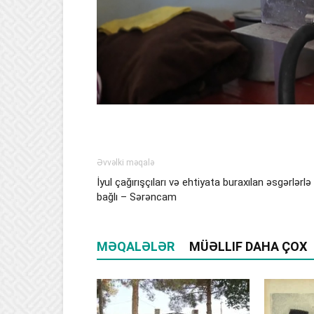
Əvvəlki məqalə
İyul çağırışçıları və ehtiyata buraxılan əsgərlərlə
bağlı – Sərəncam
MƏQALƏLƏR
MÜƏLLIF DAHA ÇOX