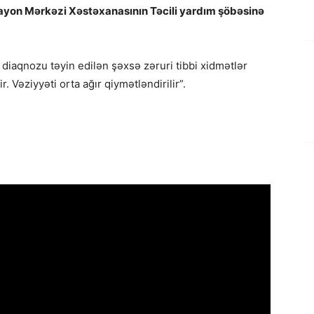
b Rayon Mərkəzi Xəstəxanasının Təcili yardım şöbəsinə
diaqnozu təyin edilən şəxsə zəruri tibbi xidmətlər
r. Vəziyyəti orta ağır qiymətləndirilir”.