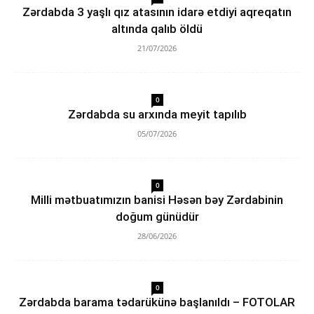
Zərdabda 3 yaşlı qız atasının idarə etdiyi aqreqatın
altında qalıb öldü
21/07/2026
0
Zərdabda su arxında meyit tapılıb
05/07/2026
0
Milli mətbuatımızın banisi Həsən bəy Zərdabinin
doğum günüdür
28/06/2026
0
Zərdabda barama tədarükünə başlanıldı – FOTOLAR