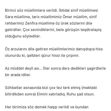
Birinci söz müəllimlərə verildi. İbtidai sinif müəlliməsi
Sara müəllimə, tarix müəllimimiz Ömər müəllim, sinif
rəhbərimiz Zenfira müəllimə öz ürək sözlərini dilə
gətirdilər. Çox sevindiklərini, belə görüşün təqdirəlayiq
olduğunu söylədilər.
Öz arzularını dilə gətirən müəllimlərimiz danışdıqca hiss
olunurdu ki, qəlbləri qürur hissi ilə çırpınır.
Az müddət deyil axı… İllər sonra dərs dedikləri şagirdlərlə
bir arada idilər.
Söhbətlər əsnasında bizi çox tez tərk etmiş (məktəbi
bitirdikdən sonra) Elmini xatırladıq. Ruhu şad olsun.
Hər birimizə söz demək haqqı verildi və bundan