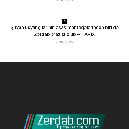
21/04/2026
0
Şirvan üsyançılarının əsas məntəqələrindən biri də
Zərdab ərazisi olub – TARİX
07/04/2026