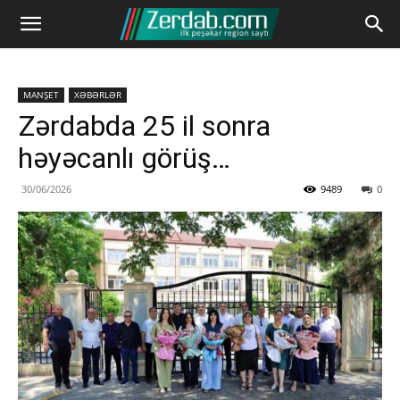
MANŞET
XƏBƏRLƏR
Zərdabda 25 il sonra
həyəcanlı görüş…
30/06/2026
9489
0