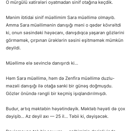
O mürgülü xatirələri oyatmadan sinif otağına keçdik.
Mənim ibtidai sinif müəllimim Sara müəllimə olmayıb.
Amma Sara müəllimənin danışığı məni o qədər kövrəltdi
ki, onun səsindəki həyəcanı, danışdıqca yaşaran gözlərini
görməmək, çırpınan ürəklərin səsini eşitməmək mümkün
deyildi.
Müəllimə elə sevinclə danışırdı ki…
Həm Sara müəllimə, həm də Zenfira müəllimə duzlu-
məzəli danışığı ilə otağa sanki bir günəş doğmuşdu.
Gözlər önündə rəngli bir keçmiş işıqlandırılmışdı.
Budur, artıq məktəbin həyətindəyik. Məktəb həyəti də çox
dəyişib… Az deyil axı — 25 il… Təbii ki, dəyişəcək.