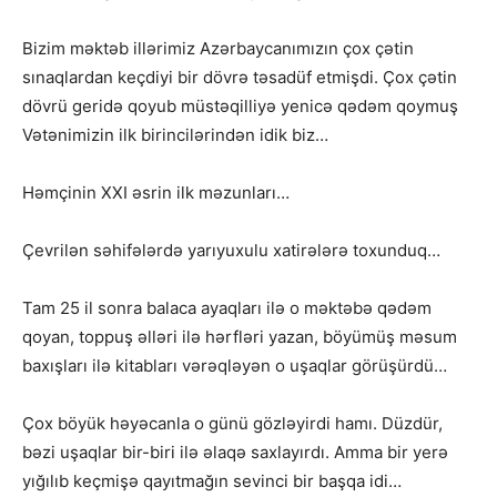
Bizim məktəb illərimiz Azərbaycanımızın çox çətin
sınaqlardan keçdiyi bir dövrə təsadüf etmişdi. Çox çətin
dövrü geridə qoyub müstəqilliyə yenicə qədəm qoymuş
Vətənimizin ilk birincilərindən idik biz…
Həmçinin XXI əsrin ilk məzunları…
Çevrilən səhifələrdə yarıyuxulu xatirələrə toxunduq…
Tam 25 il sonra balaca ayaqları ilə o məktəbə qədəm
qoyan, toppuş əlləri ilə hərfləri yazan, böyümüş məsum
baxışları ilə kitabları vərəqləyən o uşaqlar görüşürdü…
Çox böyük həyəcanla o günü gözləyirdi hamı. Düzdür,
bəzi uşaqlar bir-biri ilə əlaqə saxlayırdı. Amma bir yerə
yığılıb keçmişə qayıtmağın sevinci bir başqa idi…