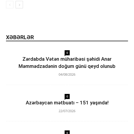
XƏBƏRLƏR
0
Zərdabda Vətən müharibəsi şəhidi Anar
Məmmədzadənin doğum günü qeyd olunub
04/08/2026
0
Azərbaycan mətbuatı – 151 yaşında!
22/07/2026
0