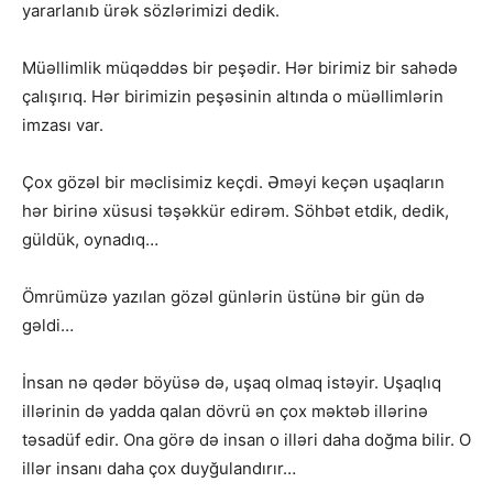
yararlanıb ürək sözlərimizi dedik.
Müəllimlik müqəddəs bir peşədir. Hər birimiz bir sahədə
çalışırıq. Hər birimizin peşəsinin altında o müəllimlərin
imzası var.
Çox gözəl bir məclisimiz keçdi. Əməyi keçən uşaqların
hər birinə xüsusi təşəkkür edirəm. Söhbət etdik, dedik,
güldük, oynadıq…
Ömrümüzə yazılan gözəl günlərin üstünə bir gün də
gəldi…
İnsan nə qədər böyüsə də, uşaq olmaq istəyir. Uşaqlıq
illərinin də yadda qalan dövrü ən çox məktəb illərinə
təsadüf edir. Ona görə də insan o illəri daha doğma bilir. O
illər insanı daha çox duyğulandırır…