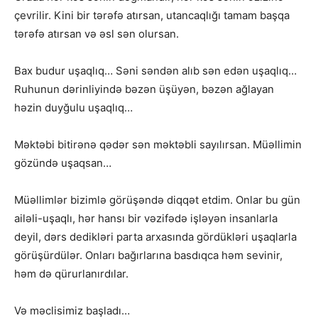
çevrilir. Kini bir tərəfə atırsan, utancaqlığı tamam başqa
tərəfə atırsan və əsl sən olursan.
Bax budur uşaqlıq… Səni səndən alıb sən edən uşaqlıq…
Ruhunun dərinliyində bəzən üşüyən, bəzən ağlayan
həzin duyğulu uşaqlıq…
Məktəbi bitirənə qədər sən məktəbli sayılırsan. Müəllimin
gözündə uşaqsan…
Müəllimlər bizimlə görüşəndə diqqət etdim. Onlar bu gün
ailəli-uşaqlı, hər hansı bir vəzifədə işləyən insanlarla
deyil, dərs dedikləri parta arxasında gördükləri uşaqlarla
görüşürdülər. Onları bağırlarına basdıqca həm sevinir,
həm də qürurlanırdılar.
Və məclisimiz başladı…