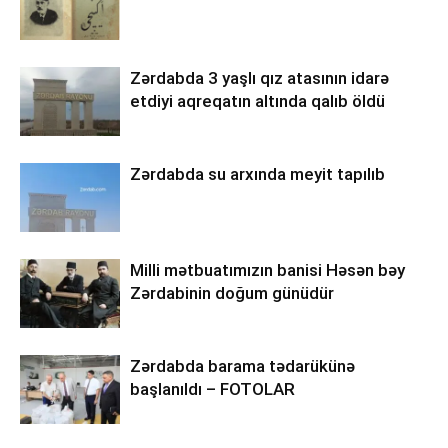
Zərdabda 3 yaşlı qız atasının idarə
etdiyi aqreqatın altında qalıb öldü
Zərdabda su arxında meyit tapılıb
Milli mətbuatımızın banisi Həsən bəy
Zərdabinin doğum günüdür
Zərdabda barama tədarükünə
başlanıldı – FOTOLAR