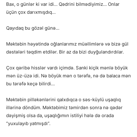
Bax, o günlər ki var idi… Qədrini bilmədiyimiz… Onlar
üçün çox darıxmışdıq…
Qayıdaq bu gözəl günə…
Məktəbin həyətində oğlanlarımız müəllimlərə və bizə gül
dəstələri təqdim etdilər. Bir az da bizi duyğulandırdılar.
Çox qəribə hisslər vardı içimdə. Sanki kiçik mənlə böyük
mən üz-üzə idi. Nə böyük mən o tərəfə, nə də balaca mən
bu tərəfə keçə bilirdi…
Məktəbin pilləkənlərini qalxdıqca o səs-küylü uşaqlıq
illərinə döndüm. Məktəbimiz təmirdən sonra nə qədər
dəyişmiş olsa da, uşaqlığımın istiliyi hələ də orada
“yuxulayıb yatmışdı”.