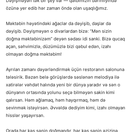
Dəyişməyən tək bir şey var — qəlbimizin dərinliyində
özünə yer edib hər zaman öndə olan uşaqlığımız.
Məktəbin həyətindəki ağaclar da dəyişib, daşlar da
dəyişib. Dəyişməyən o divarlardan bizə: “Mən sizin
doğma məktəbinizəm” deyən sədası idi sanki. Bizə qucaq
açan, səhvimizlə, düzümüzlə bizi qəbul edən, izahı
olmayan doğma məktəbim!
Ayrılan zamanı dəyərləndirmək üçün restoranın salonuna
tələsirik. Bəzən belə görüşlərdə səslənən melodiya ilə
xatirələr vəhdət halında yeni bir dünya yaradır və sən o
dünyanın ortasında yolunu seçə bilməyən sakin kimi
qalırsan. Həm ağlamaq, həm hayqırmaq, həm də
sevinmək istəyirsən. Əvvəldə dediyim kimi, izahı olmayan
hisslər yaşayırsan.
Orada hər kəs sənin doğmandır, hər kəs sənin əzizinə