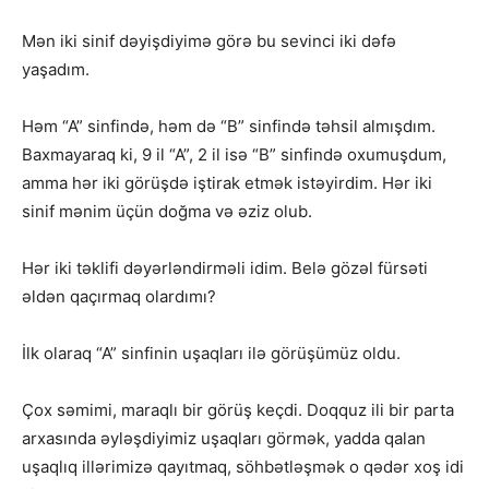
Mən iki sinif dəyişdiyimə görə bu sevinci iki dəfə
yaşadım.
Həm “A” sinfində, həm də “B” sinfində təhsil almışdım.
Baxmayaraq ki, 9 il “A”, 2 il isə “B” sinfində oxumuşdum,
amma hər iki görüşdə iştirak etmək istəyirdim. Hər iki
sinif mənim üçün doğma və əziz olub.
Hər iki təklifi dəyərləndirməli idim. Belə gözəl fürsəti
əldən qaçırmaq olardımı?
İlk olaraq “A” sinfinin uşaqları ilə görüşümüz oldu.
Çox səmimi, maraqlı bir görüş keçdi. Doqquz ili bir parta
arxasında əyləşdiyimiz uşaqları görmək, yadda qalan
uşaqlıq illərimizə qayıtmaq, söhbətləşmək o qədər xoş idi