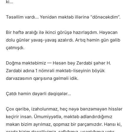
ki…
Təsəllim vardı… Yenidən məktəb illərinə “dönəcəkdim”.
Bir həftə aralığı ilə ikinci görüşə hazırlaşdım. Həyəcan
dolu günlər yavaş-yavaş azalırdı. Artıq həmin gün gəlib
çatmışdı.
Doğma məktəbimiz — Həsən bəy Zərdabi şəhər H.
Zərdabi adına 1 nömrəli məktəb-liseyinin böyük
darvazasının qarşısına gəlməli idik.
Çatdı həmin dəyərli dəqiqələr…
Çox qəribə, izaholunmaz, heç nəyə bənzəməyən hisslər
keçirir insan. Ümumiyyətlə, məktəb adlandırdığımız
məkan bizim ayrılmaz, qopmaz bir parçamızdır. Hansı ki,
orada bizim dəcəlliyimiz, saflığımız, uşaqlığımız yatır.