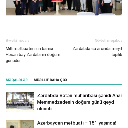
Əvvəlki məqalə
Növbəti məqalədə
Milli mətbuatımızın banisi
Zərdabda su arxında meyit
Həsən bəy Zərdabinin doğum
tapılıb
günüdür
MƏQALƏLƏR
MÜƏLLIF DAHA ÇOX
Zərdabda Vətən müharibəsi şəhidi Anar
Məmmədzadənin doğum günü qeyd
olunub
Azərbaycan mətbuatı – 151 yaşında!