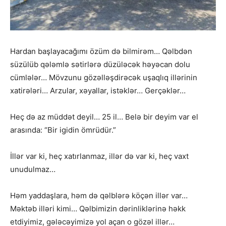
Hardan başlayacağımı özüm də bilmirəm… Qəlbdən
süzülüb qələmlə sətirlərə düzüləcək həyəcan dolu
cümlələr… Mövzunu gözəlləşdirəcək uşaqlıq illərinin
xatirələri… Arzular, xəyallar, istəklər… Gerçəklər…
Heç də az müddət deyil… 25 il… Belə bir deyim var el
arasında: “Bir igidin ömrüdür.”
İllər var ki, heç xatırlanmaz, illər də var ki, heç vaxt
unudulmaz…
Həm yaddaşlara, həm də qəlblərə köçən illər var…
Məktəb illəri kimi… Qəlbimizin dərinliklərinə həkk
etdiyimiz, gələcəyimizə yol açan o gözəl illər…