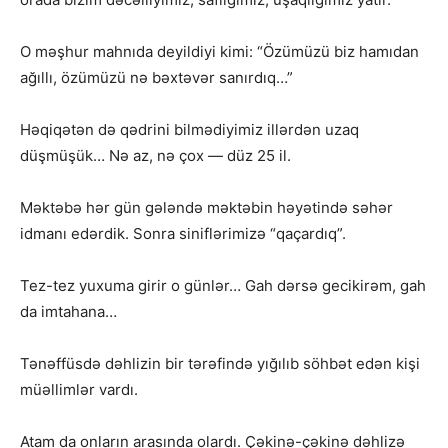
O məşhur mahnıda deyildiyi kimi: “Özümüzü biz hamıdan
ağıllı, özümüzü nə bəxtəvər sanırdıq…”
Həqiqətən də qədrini bilmədiyimiz illərdən uzaq
düşmüşük… Nə az, nə çox — düz 25 il.
Məktəbə hər gün gələndə məktəbin həyətində səhər
idmanı edərdik. Sonra siniflərimizə “qaçardıq”.
Tez-tez yuxuma girir o günlər… Gah dərsə gecikirəm, gah
da imtahana…
Tənəffüsdə dəhlizin bir tərəfində yığılıb söhbət edən kişi
müəllimlər vardı.
Atam da onların arasında olardı. Çəkinə-çəkinə dəhlizə