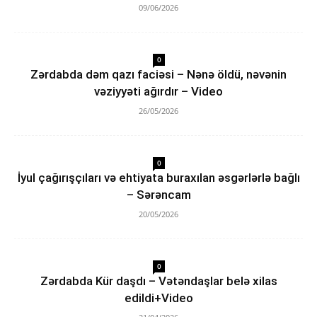
09/06/2026
0
Zərdabda dəm qazı faciəsi – Nənə öldü, nəvənin
vəziyyəti ağırdır – Video
26/05/2026
0
İyul çağırışçıları və ehtiyata buraxılan əsgərlərlə bağlı
– Sərəncam
20/05/2026
0
Zərdabda Kür daşdı – Vətəndaşlar belə xilas
edildi+Video