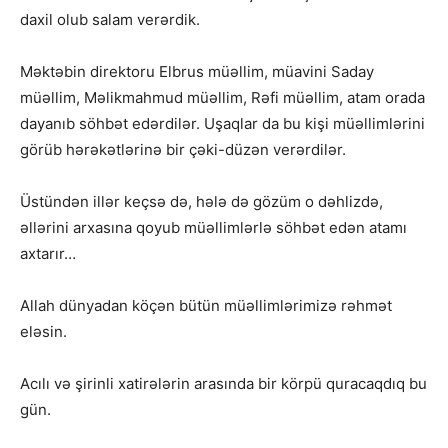
daxil olub salam verərdik.
Məktəbin direktoru Elbrus müəllim, müavini Saday
müəllim, Məlikmahmud müəllim, Rəfi müəllim, atam orada
dayanıb söhbət edərdilər. Uşaqlar da bu kişi müəllimlərini
görüb hərəkətlərinə bir çəki-düzən verərdilər.
Üstündən illər keçsə də, hələ də gözüm o dəhlizdə,
əllərini arxasına qoyub müəllimlərlə söhbət edən atamı
axtarır…
Allah dünyadan köçən bütün müəllimlərimizə rəhmət
eləsin.
Acılı və şirinli xatirələrin arasında bir körpü quracaqdıq bu
gün.