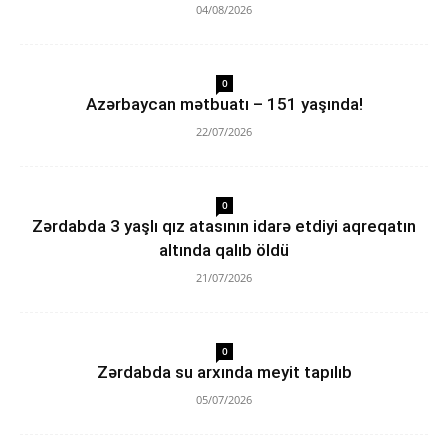
04/08/2026
0
Azərbaycan mətbuatı – 151 yaşında!
22/07/2026
0
Zərdabda 3 yaşlı qız atasının idarə etdiyi aqreqatın
altında qalıb öldü
21/07/2026
0
Zərdabda su arxında meyit tapılıb
05/07/2026