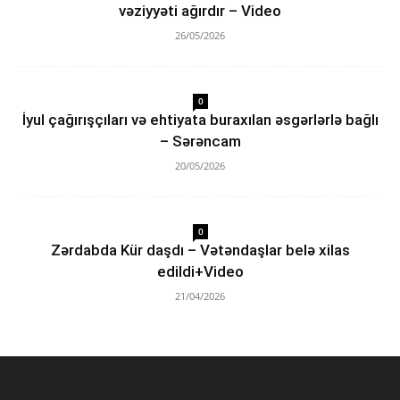
vəziyyəti ağırdır – Video
26/05/2026
0
İyul çağırışçıları və ehtiyata buraxılan əsgərlərlə bağlı
– Sərəncam
20/05/2026
0
Zərdabda Kür daşdı – Vətəndaşlar belə xilas
edildi+Video
21/04/2026