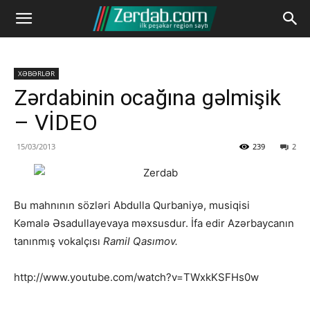
XƏBƏRLƏR
Zərdabinin ocağına gəlmişik
– VİDEO
15/03/2013
239
2
Bu mahnının sözləri Abdulla Qurbaniyə, musiqisi
Kəmalə Əsadullayevaya məxsusdur. İfa edir Azərbaycanın
tanınmış vokalçısı
Ramil Qasımov.
http://www.youtube.com/watch?v=TWxkKSFHs0w