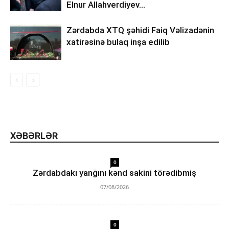
Elnur Allahverdiyev…
Zərdabda XTQ şəhidi Faiq Vəlizadənin
xatirəsinə bulaq inşa edilib
XƏBƏRLƏR
0
Zərdabdakı yanğını kənd sakini törədibmiş
07/08/2026
0