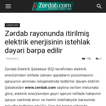
CƏMİYYƏT
Zərdab rayonunda itirilmiş
elektrik enerjisinin istehlak
dəyəri bərpa edilir
19/04/2012
170
0
Zərdab Elektrik Şəbəkəsi (EŞ) tərəfindən elektrik
enerjisindən istifadə zamanı qaydaların pozulmasının
qarşısının alınması istiqamətində tədbirlər davam etdirilir.
Şəbəkədən
www.zerdab.com
saytına verilən məlumata
görə, elektrik enerjisindən qeyri-qanuni istifadə hallarının
qarşısı vaxtında alınır və həmin istehlakçılar barəsində
müvafiq tədbirlər görülür. Carı ilin birinci rübündə