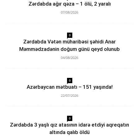
Zərdabda ağır qəza – 1 ölü, 2 yaralı
07/08/2026
0
Zərdabda Vətən müharibəsi şəhidi Anar
Məmmədzadənin doğum günü qeyd olunub
04/08/2026
0
Azərbaycan mətbuatı – 151 yaşında!
22/07/2026
0
Zərdabda 3 yaşlı qız atasının idarə etdiyi aqreqatın
altında qalıb öldü