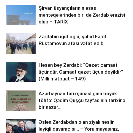
Şirvan üsyançılarının əsas
məntəqələrindən biri də Zərdab ərazisi
olub – TARİX
Zərdabın igid oğlu, şəhid Fərid
Rüstəmovun atası vəfat edib
Həsən bəy Zərdabi: “Qəzet camaat
üçündür. Camaat qəzet üçün deyildir”
(Milli mətbuat – 149)
Azərbaycan tarixşünaslığına böyük
töhfə: Qədim Quşçu tayfasının tarixinə
bir nəzər…
Əslən Zərdabdan olan ziyalı nəslin
layiqli davamçısı… – Yorulmayasınız,