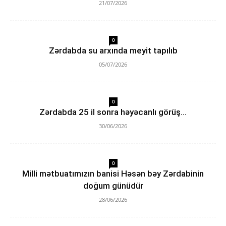
21/07/2026
0
Zərdabda su arxında meyit tapılıb
05/07/2026
0
Zərdabda 25 il sonra həyəcanlı görüş…
30/06/2026
0
Milli mətbuatımızın banisi Həsən bəy Zərdabinin
doğum günüdür
28/06/2026