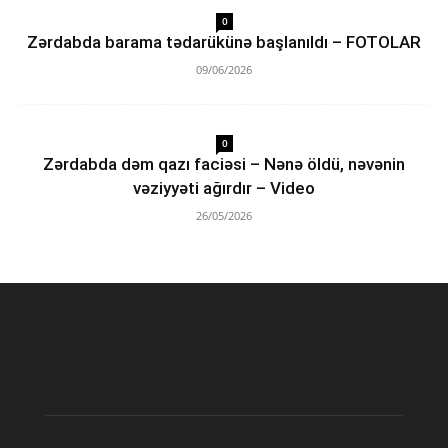
0
Zərdabda barama tədarükünə başlanıldı – FOTOLAR
09/06/2026
0
Zərdabda dəm qazı faciəsi – Nənə öldü, nəvənin
vəziyyəti ağırdır – Video
26/05/2026