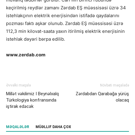
keçirilmiş reydlər zamanı Zərdab EŞ müəssisəsi üzrə 34
istehlakçının elektrik enerjisindən istifadə qaydalarını
pozması faktı aşkar olunub. Zərdab EŞ müəssisəsi üzrə
112,3 min kilovat-saata yaxın itirilmiş elektrik enerjisinin
istehlak dəyəri bərpa edilib.
www.zerdab.com
Əvvəlki məqalə
Növbəti məqalədə
Millət vəkilimiz I Beynəlxalq
Zərdabdan Qarabağa yürüş
Türkologiya konfransında
olacaq
iştirak edəcək
MƏQALƏLƏR
MÜƏLLIF DAHA ÇOX