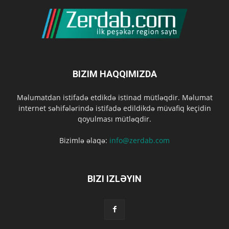
BIZIM HAQQIMIZDA
Məlumatdan istifadə etdikdə istinad mütləqdir. Məlumat
internet səhifələrində istifadə edildikdə müvafiq keçidin
qoyulması mütləqdir.
Bizimlə əlaqə:
info@zerdab.com
BIZI IZLƏYIN