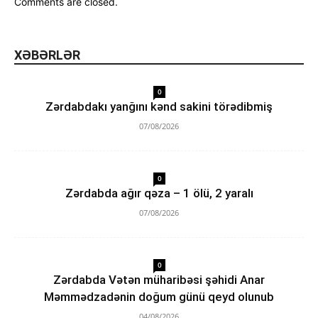
Comments are closed.
XƏBƏRLƏR
0
Zərdabdakı yanğını kənd sakini törədibmiş
07/08/2026
0
Zərdabda ağır qəza – 1 ölü, 2 yaralı
07/08/2026
0
Zərdabda Vətən müharibəsi şəhidi Anar
Məmmədzadənin doğum günü qeyd olunub
04/08/2026