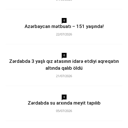
0
Azərbaycan mətbuatı – 151 yaşında!
22/07/2026
0
Zərdabda 3 yaşlı qız atasının idarə etdiyi aqreqatın
altında qalıb öldü
21/07/2026
0
Zərdabda su arxında meyit tapılıb
05/07/2026