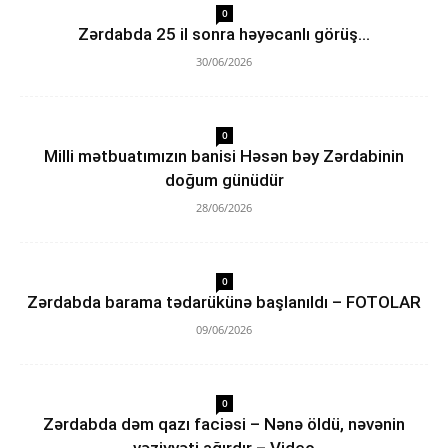
0
Zərdabda 25 il sonra həyəcanlı görüş…
30/06/2026
0
Milli mətbuatımızın banisi Həsən bəy Zərdabinin
doğum günüdür
28/06/2026
0
Zərdabda barama tədarükünə başlanıldı – FOTOLAR
09/06/2026
0
Zərdabda dəm qazı faciəsi – Nənə öldü, nəvənin