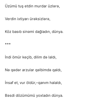
Üzümü tuş etdin murdar üzlərə,
Verdin ixtiyarı ürəksizlərə,
Köz basıb sinəmi dağladın, dünya.
***
İndi ömür keçib, dilim də laldı,
Nə qədər arzular qəlbimdə qaldı,
İnsaf et, vur öldür,–qanım halaldı,
Bəsdi dözümümü yoxladın dünya.