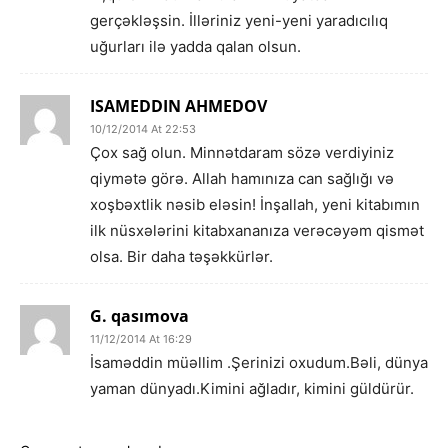
gerçəkləşsin. İlləriniz yeni-yeni yaradıcılıq
uğurları ilə yadda qalan olsun.
ISAMEDDIN AHMEDOV
10/12/2014 At 22:53
Çox sağ olun. Minnətdaram sözə verdiyiniz
qiymətə görə. Allah hamınıza can sağlığı və
xoşbəxtlik nəsib eləsin! İnşallah, yeni kitabımın
ilk nüsxələrini kitabxananıza verəcəyəm qismət
olsa. Bir daha təşəkkürlər.
G. qasımova
11/12/2014 At 16:29
İsaməddin müəllim .Şerinizi oxudum.Bəli, dünya
yaman dünyadı.Kimini ağladır, kimini güldürür.