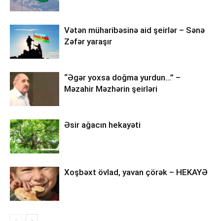
Vətən müharibəsinə aid şeirlər – Sənə
Zəfər yaraşır
“Əgər yoxsa doğma yurdun…” –
Məzahir Məzhərin şeirləri
Əsir ağacın hekayəti
Xoşbəxt övlad, yavan çörək – HEKAYƏ