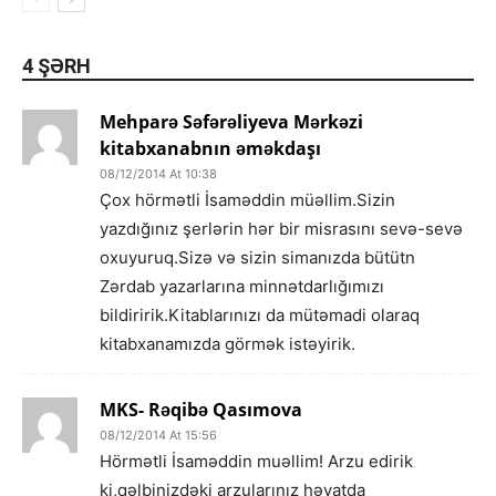
4 ŞƏRH
Mehparə Səfərəliyeva Mərkəzi
kitabxanabnın əməkdaşı
08/12/2014 At 10:38
Çox hörmətli İsaməddin müəllim.Sizin
yazdığınız şerlərin hər bir misrasını sevə-sevə
oxuyuruq.Sizə və sizin simanızda bütütn
Zərdab yazarlarına minnətdarlığımızı
bildiririk.Kitablarınızı da mütəmadi olaraq
kitabxanamızda görmək istəyirik.
MKS- Rəqibə Qasımova
08/12/2014 At 15:56
Hörmətli İsaməddin muəllim! Arzu edirik
ki,qəlbinizdəki arzularınız həyatda