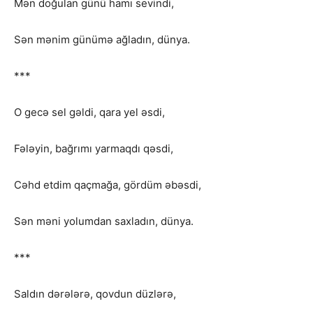
Mən doğulan günü hamı sevindi,
Sən mənim günümə ağladın, dünya.
***
O gecə sel gəldi, qara yel əsdi,
Fələyin, bağrımı yarmaqdı qəsdi,
Cəhd etdim qaçmağa, gördüm əbəsdi,
Sən məni yolumdan saxladın, dünya.
***
Saldın dərələrə, qovdun düzlərə,