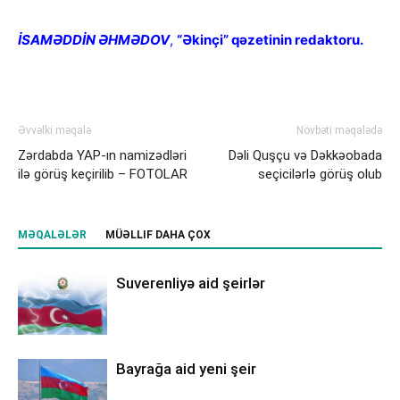
İSAMƏDDİN ƏHMƏDOV
,
“Əkinçi” qəzetinin redaktoru.
Əvvəlki məqalə
Növbəti məqalədə
Zərdabda YAP-ın namizədləri
Dəli Quşçu və Dəkkəobada
ilə görüş keçirilib – FOTOLAR
seçicilərlə görüş olub
MƏQALƏLƏR
MÜƏLLIF DAHA ÇOX
Suverenliyə aid şeirlər
Bayrağa aid yeni şeir