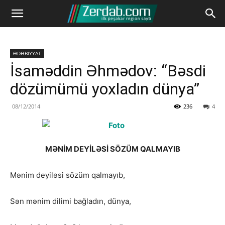
ƏDƏBİYYAT
İsaməddin Əhmədov: “Bəsdi
dözümümü yoxladın dünya”
08/12/2014
236
4
MƏNİM DEYİLƏSİ SÖZÜM QALMAYIB
Mənim deyiləsi sözüm qalmayıb,
Sən mənim dilimi bağladın, dünya,