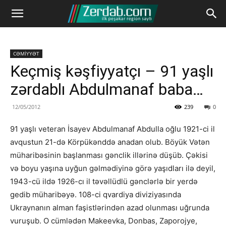
CƏMİYYƏT
Keçmiş kəşfiyyatçı – 91 yaşlı
zərdablı Abdulmanaf baba…
12/05/2012
239
0
91 yaşlı veteran İsayev Abdulmanaf Abdulla oğlu 1921-ci il
avqustun 21-də Körpükənddə anadan olub. Böyük Vətən
müharibəsinin başlanması gənclik illərinə düşüb. Çəkisi
və boyu yaşına uyğun gəlmədiyinə görə yaşıdları ilə deyil,
1943-cü ildə 1926-cı il təvəllüdlü gənclərlə bir yerdə
gedib müharibəyə. 108-ci qvardiya diviziyasında
Ukraynanın alman faşistlərindən azad olunması uğrunda
vuruşub. O cümlədən Makeevka, Donbas, Zaporojye,