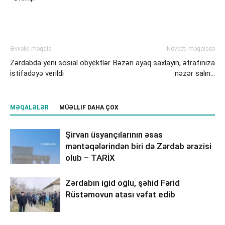
Əvvəlki məqalə
Növbəti məqalədə
Zərdabda yeni sosial obyektlər
Bəzən ayaq saxlayın, ətrafınıza
istifadəyə verildi
nəzər salın…
MƏQALƏLƏR
MÜƏLLIF DAHA ÇOX
Şirvan üsyançılarının əsas
məntəqələrindən biri də Zərdab ərazisi
olub – TARİX
Zərdabın igid oğlu, şəhid Fərid
Rüstəmovun atası vəfat edib