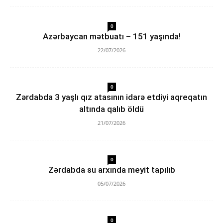
0
Azərbaycan mətbuatı – 151 yaşında!
22/07/2026
0
Zərdabda 3 yaşlı qız atasının idarə etdiyi aqreqatın
altında qalıb öldü
21/07/2026
0
Zərdabda su arxında meyit tapılıb
05/07/2026
0