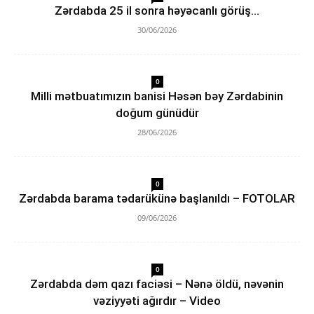
Zərdabda 25 il sonra həyəcanlı görüş…
30/06/2026
0
Milli mətbuatımızın banisi Həsən bəy Zərdabinin
doğum günüdür
28/06/2026
0
Zərdabda barama tədarükünə başlanıldı – FOTOLAR
09/06/2026
0
Zərdabda dəm qazı faciəsi – Nənə öldü, nəvənin
vəziyyəti ağırdır – Video