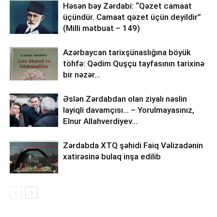
Həsən bəy Zərdabi: “Qəzet camaat
üçündür. Camaat qəzet üçün deyildir”
(Milli mətbuat – 149)
Azərbaycan tarixşünaslığına böyük
töhfə: Qədim Quşçu tayfasının tarixinə
bir nəzər…
Əslən Zərdabdan olan ziyalı nəslin
layiqli davamçısı… – Yorulmayasınız,
Elnur Allahverdiyev…
Zərdabda XTQ şəhidi Faiq Vəlizadənin
xatirəsinə bulaq inşa edilib