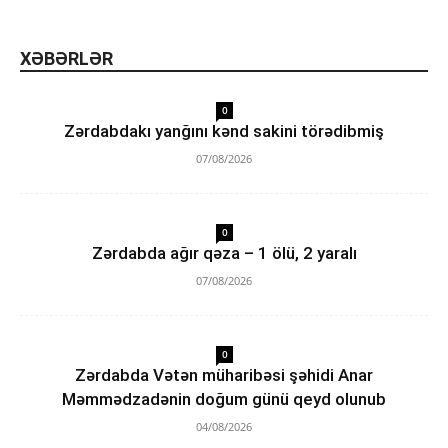
XƏBƏRLƏR
0
Zərdabdakı yanğını kənd sakini törədibmiş
07/08/2026
0
Zərdabda ağır qəza – 1 ölü, 2 yaralı
07/08/2026
0
Zərdabda Vətən müharibəsi şəhidi Anar
Məmmədzadənin doğum günü qeyd olunub
04/08/2026