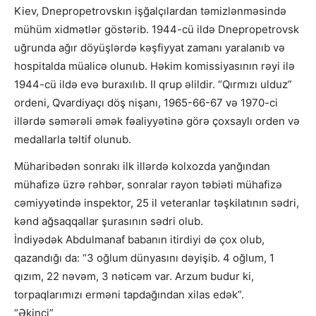
Kiev, Dnepropetrovskın işğalçılardan təmizlənməsində
mühüm xidmətlər göstərib. 1944-cü ildə Dnepropetrovsk
uğrunda ağır döyüşlərdə kəşfiyyat zamanı yaralanıb və
hospitalda müalicə olunub. Həkim komissiyasının rəyi ilə
1944-cü ildə evə buraxılıb. II qrup əlildir. “Qırmızı ulduz”
ordeni, Qvardiyaçı döş nişanı, 1965-66-67 və 1970-ci
illərdə səmərəli əmək fəaliyyətinə görə çoxsaylı orden və
medallarla təltif olunub.
Müharibədən sonrakı ilk illərdə kolxozda yanğından
mühafizə üzrə rəhbər, sonralar rayon təbiəti mühafizə
cəmiyyətində inspektor, 25 il veteranlar təşkilatının sədri,
kənd ağsaqqallar şurasının sədri olub.
İndiyədək Abdulmanaf babanın itirdiyi də çox olub,
qazandığı da: “3 oğlum dünyasını dəyişib. 4 oğlum, 1
qızım, 22 nəvəm, 3 nəticəm var. Arzum budur ki,
torpaqlarımızı erməni tapdağından xilas edək”.
“Əkinçi”