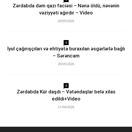
Zərdabda dəm qazı faciəsi – Nənə öldü, nəvənin
vəziyyəti ağırdır – Video
26/05/2026
0
İyul çağırışçıları və ehtiyata buraxılan əsgərlərlə bağlı
– Sərəncam
20/05/2026
0
Zərdabda Kür daşdı – Vətəndaşlar belə xilas
edildi+Video
21/04/2026