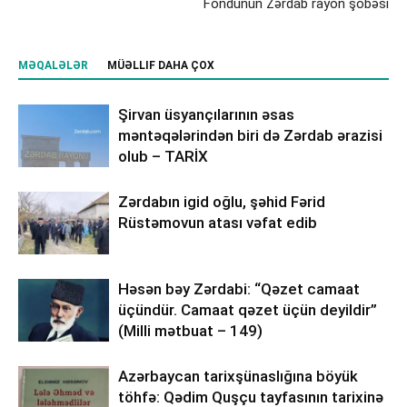
Fondunun Zərdab rayon şöbəsi
MƏQALƏLƏR
MÜƏLLIF DAHA ÇOX
Şirvan üsyançılarının əsas
məntəqələrindən biri də Zərdab ərazisi
olub – TARİX
Zərdabın igid oğlu, şəhid Fərid
Rüstəmovun atası vəfat edib
Həsən bəy Zərdabi: “Qəzet camaat
üçündür. Camaat qəzet üçün deyildir”
(Milli mətbuat – 149)
Azərbaycan tarixşünaslığına böyük
töhfə: Qədim Quşçu tayfasının tarixinə