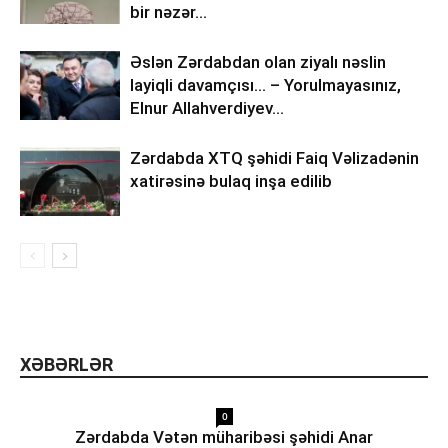
bir nəzər…
Əslən Zərdabdan olan ziyalı nəslin
layiqli davamçısı… – Yorulmayasınız,
Elnur Allahverdiyev…
Zərdabda XTQ şəhidi Faiq Vəlizadənin
xatirəsinə bulaq inşa edilib
XƏBƏRLƏR
0
Zərdabda Vətən müharibəsi şəhidi Anar