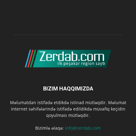
BIZIM HAQQIMIZDA
Məlumatdan istifadə etdikdə istinad mütləqdir. Məlumat
internet səhifələrində istifadə edildikdə müvafiq keçidin
qoyulması mütləqdir.
Bizimlə əlaqə:
info@zerdab.com