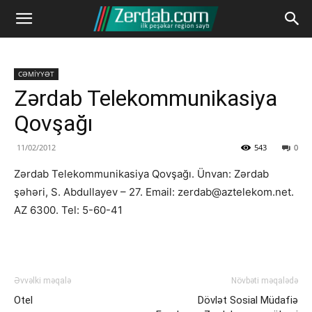
CƏMİYYƏT
Zərdab Telekommunikasiya
Qovşağı
11/02/2012
543
0
Zərdab Telekommunikasiya Qovşağı. Ünvan: Zərdab
şəhəri, S. Abdullayev – 27. Email: zerdab@aztelekom.net.
AZ 6300. Tel: 5-60-41
Əvvəlki məqalə
Növbəti məqalədə
Otel
Dövlət Sosial Müdafiə