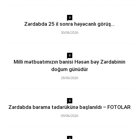
0
Zərdabda 25 il sonra həyəcanlı görüş…
30/06/2026
0
Milli mətbuatımızın banisi Həsən bəy Zərdabinin
doğum günüdür
28/06/2026
0
Zərdabda barama tədarükünə başlanıldı – FOTOLAR
09/06/2026
0