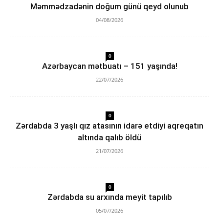
Məmmədzadənin doğum günü qeyd olunub
04/08/2026
0
Azərbaycan mətbuatı – 151 yaşında!
22/07/2026
0
Zərdabda 3 yaşlı qız atasının idarə etdiyi aqreqatın
altında qalıb öldü
21/07/2026
0
Zərdabda su arxında meyit tapılıb
05/07/2026