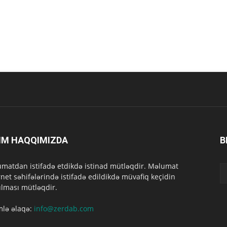
IM HAQQIMIZDA
B
matdan istifadə etdikdə istinad mütləqdir. Məlumat
rnet səhifələrində istifadə edildikdə müvafiq keçidin
lması mütləqdir.
mlə əlaqə:
info@zerdab.com