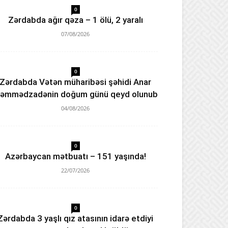
0
Zərdabda ağır qəza – 1 ölü, 2 yaralı
07/08/2026
0
Zərdabda Vətən müharibəsi şəhidi Anar
əmmədzadənin doğum günü qeyd olunub
04/08/2026
0
Azərbaycan mətbuatı – 151 yaşında!
22/07/2026
0
Zərdabda 3 yaşlı qız atasının idarə etdiyi