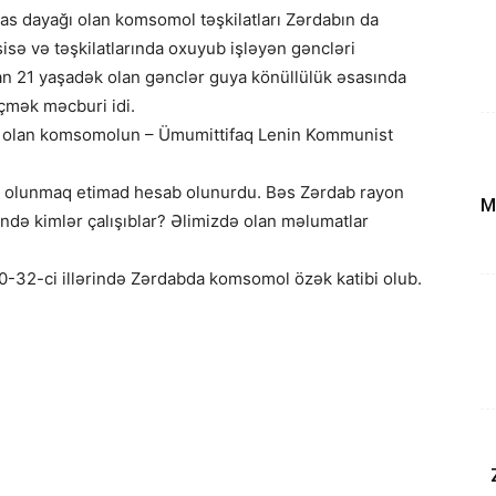
s dayağı olan komsomol təşkilatları Zərdabın da
sə və təşkilatlarında oxuyub işləyən gəncləri
dan 21 yaşadək olan gənclər guya könüllülük əsasında
çmək məcburi idi.
atı olan komsomolun – Ümumittifaq Lenin Kommunist
in olunmaq etimad hesab olunurdu. Bəs Zərdab rayon
M
ində kimlər çalışıblar? Əlimizdə olan məlumatlar
0-32-ci illərində Zərdabda komsomol özək katibi olub.