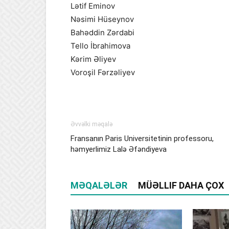
Lətif Eminov
Nəsimi Hüseynov
Bahəddin Zərdabi
Tello İbrahimova
Kərim Əliyev
Voroşil Fərzəliyev
Əvvəlki məqalə
Fransanın Paris Universitetinin professoru,
həmyerlimiz Lalə Əfəndiyeva
MƏQALƏLƏR
MÜƏLLIF DAHA ÇOX