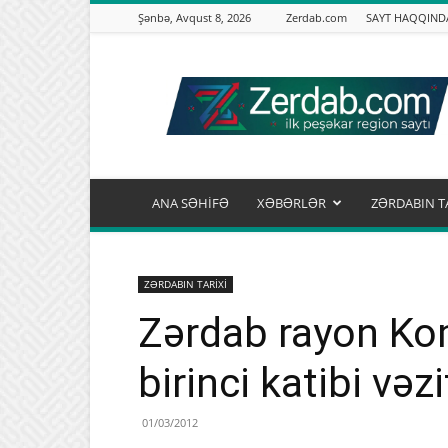
Şənbə, Avqust 8, 2026
Zerdab.com
SAYT HAQQIND
Zərdab.com
ANA SƏHİFƏ
XƏBƏRLƏR
ZƏRDABIN T
ZƏRDABIN TARİXİ
Zərdab rayon Ko
birinci katibi vəz
01/03/2012