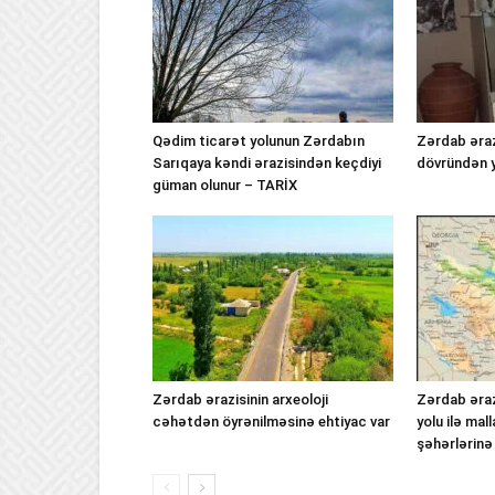
Qədim ticarət yolunun Zərdabın
Zərdab əraz
Sarıqaya kəndi ərazisindən keçdiyi
dövründən y
güman olunur – TARİX
Zərdab ərazisinin arxeoloji
Zərdab əraz
cəhətdən öyrənilməsinə ehtiyac var
yolu ilə mal
şəhərlərinə 