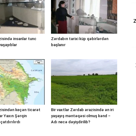
Z
isində insanlar tunc
Zərdabın tarixi küp qəbirlərdən
aşayıblar
başlanır
isindən keçən ticarət
Bir vaxtlar Zərdab ərazisində ən iri
lar Yaxın Şərqin
yaşayış məntəqəsi olmuş kənd –
çatdırılırdı
Adı necə dəyişdirilib?