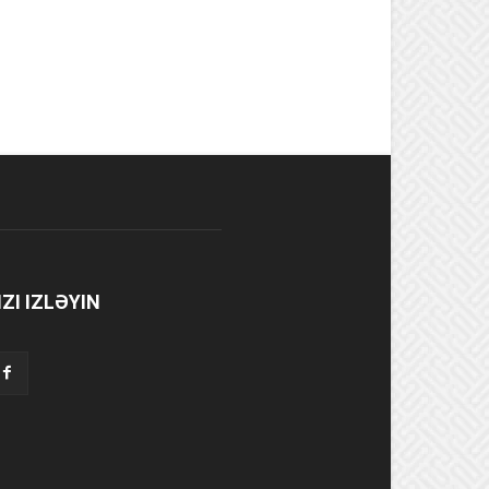
IZI IZLƏYIN