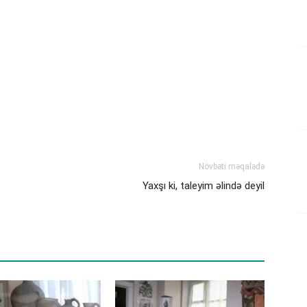
Növbəti məqalədə
Yaxşı ki, taleyim əlində deyil