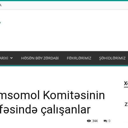
A
ARİXİ
HƏSƏN BƏY ZƏRDABİ
FƏXRLƏRİMİZ
ŞƏHİDLƏRİMİZ
X
msomol Komitəsinin
Z
ifəsində çalışanlar
344
0