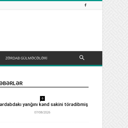
ZƏRDAB GÜLMƏCƏLƏRİ
ƏBƏRLƏR
0
ərdabdakı yanğını kənd sakini törədibmiş
07/08/2026