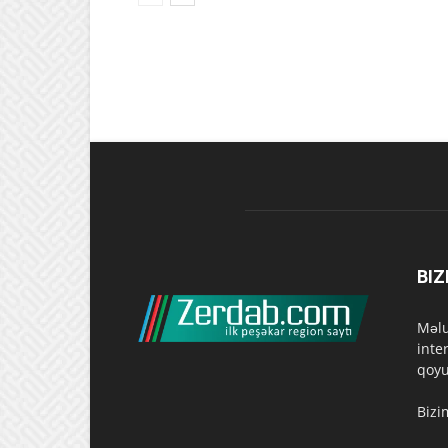
BIZ
Məlu
inte
qoyu
Bizi