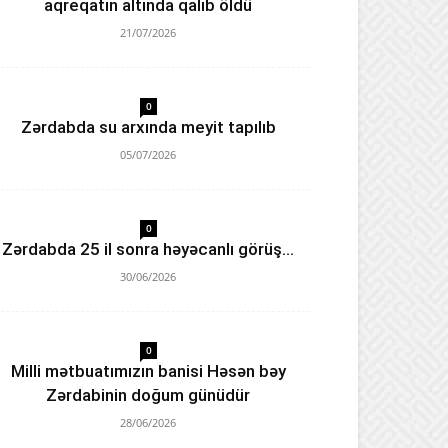
aqreqatın altında qalıb öldü
21/07/2026
0
Zərdabda su arxında meyit tapılıb
05/07/2026
0
Zərdabda 25 il sonra həyəcanlı görüş…
30/06/2026
0
Milli mətbuatımızın banisi Həsən bəy
Zərdabinin doğum günüdür
28/06/2026