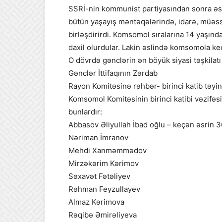
SSRİ-nin kommunist partiyasından sonra əsa
bütün yaşayış məntəqələrində, idarə, müəssi
birləşdirirdi. Komsomol sıralarına 14 yaşın
daxil olurdular. Lakin əslində komsomola ke
O dövrdə gənclərin ən böyük siyasi təşkil
Gənclər İttifaqının Zərdab
Rayon Komitəsinə rəhbər- birinci katib təy
Komsomol Komitəsinin birinci katibi vəzifəs
bunlardır:
Abbasov Əliyullah İbad oğlu – keçən əsrin 3
Nəriman İmranov
Mehdi Xanməmmədov
Mirzəkərim Kərimov
Səxavət Fətəliyev
Rəhman Feyzullayev
Almaz Kərimova
Rəqibə Əmirəliyeva