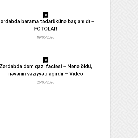
0
ərdabda barama tədarükünə başlanıldı –
FOTOLAR
09/06/2026
0
Zərdabda dəm qazı faciəsi – Nənə öldü,
nəvənin vəziyyəti ağırdır – Video
26/05/2026