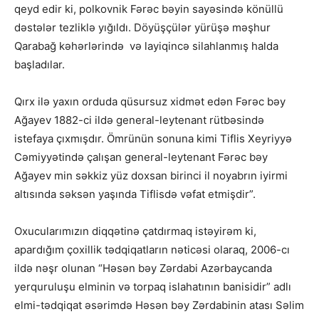
qeyd edir ki, polkovnik Fərəc bəyin sayəsində könüllü
dəstələr tezliklə yığıldı. Döyüşçülər yürüşə məşhur
Qarabağ kəhərlərində və layiqincə silahlanmış halda
başladılar.
Qırx ilə yaxın orduda qüsursuz xidmət edən Fərəc bəy
Ağayev 1882-ci ildə general-leytenant rütbəsində
istefaya çıxmışdır. Ömrünün sonuna kimi Tiflis Xeyriyyə
Cəmiyyətində çalışan general-leytenant Fərəc bəy
Ağayev min səkkiz yüz doxsan birinci il noyabrın iyirmi
altısında səksən yaşında Tiflisdə vəfat etmişdir”.
Oxucularımızın diqqətinə çatdırmaq istəyirəm ki,
apardığım çoxillik tədqiqatların nəticəsi olaraq, 2006-cı
ildə nəşr olunan “Həsən bəy Zərdabi Azərbaycanda
yerquruluşu elminin və torpaq islahatının banisidir” adlı
elmi-tədqiqat əsərimdə Həsən bəy Zərdabinin atası Səlim