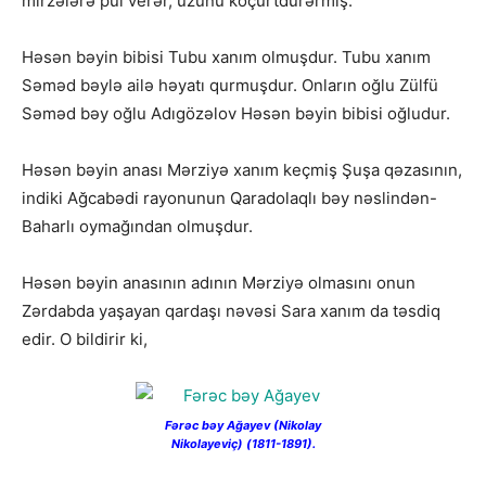
mirzələrə pul verər, üzünü köçürtdürərmiş.
Həsən bəyin bibisi Tubu xanım olmuşdur. Tubu xanım
Səməd bəylə ailə həyatı qurmuşdur. Onların oğlu Zülfü
Səməd bəy oğlu Adıgözəlov Həsən bəyin bibisi oğludur.
Həsən bəyin anası Mərziyə xanım keçmiş Şuşa qəzasının,
indiki Ağcabədi rayonunun Qaradolaqlı bəy nəslindən-
Baharlı oymağından olmuşdur.
Həsən bəyin anasının adının Mərziyə olmasını onun
Zərdabda yaşayan qardaşı nəvəsi Sara xanım da təsdiq
edir. O bildirir ki,
Fərəc bəy Ağayev (Nikolay
Nikolayeviç) (1811-1891).