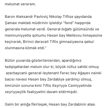
məlumat verərəm.
Baron Aleksandr Pavloviç Nikolay Tiflisə qayıdanda
Şamaxı məktəb müdirinin işlətdiyi “fənd” haqqında
generala məlumat verdi. General bığaltı gülümsündü və
məmnuniyyətlə qohumu Həsən bəy Məlikovu himayəsinə
keçirərək, Birinci dərəcəli Tiflis gimnaziyasına qəbul
olunmasına kömək etdi.”
Bütün yuxarıda göstərilənlərdən, apardığımız
tədqiqatlardan məlum olur ki, böyük nüfuz sahibi olmuş
azərbaycanlı general-leytenant Fərəc bəy Ağayev nəinki
bacısı nəvəsi Həsən bəy Zərdabiyə yardımçı olmuş,
ömrünün sonuna kimi Tiflis Xeyriyyə Cəmiyyətində
xeyriyyəçilik fəaliyyətini davam etdirmişdir.
Gəlin bir anlığa fikirləşək,
Həsən bəy Zərdabinin atası