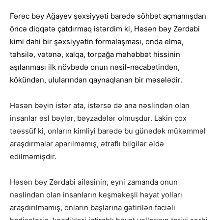
Fərəc bəy Ağayev şəxsiyyəti barədə söhbət açmamışdan
öncə diqqətə çatdırmaq istərdim ki, Həsən bəy Zərdabi
kimi dahi bir şəxsiyyətin formalaşması, onda elmə,
təhsilə, vətənə, xalqa, torpağa məhəbbət hissinin
aşılanması ilk növbədə onun nəsil-nəcabətindən,
kökündən, ulularından qaynaqlanan bir məsələdir.
Həsən bəyin istər ata, istərsə də ana nəslindən olan
insanlar əsl bəylər, bəyzadələr olmuşdur. Lakin çox
təəssüf ki, onların kimliyi barədə bu günədək mükəmməl
araşdırmalar aparılmamış, ətraflı bilgilər əldə
edilməmişdir.
Həsən bəy Zərdabi ailəsinin, eyni zamanda onun
nəslindən olan insanların keşməkeşli həyat yolları
araşdırılmamış, onların başlarına gətirilən faciəli