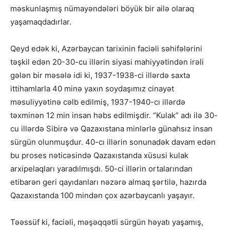
məskunlaşmış nümayəndələri böyük bir ailə olaraq
yaşamaqdadırlar.
Qeyd edək ki, Azərbaycan tarixinin faciəli səhifələrini
təşkil edən 20-30-cu illərin siyasi mahiyyətindən irəli
gələn bir məsələ idi ki, 1937-1938-ci illərdə saxta
ittihamlarla 40 minə yaxın soydaşımız cinayət
məsuliyyətinə cəlb edilmiş, 1937-1940-cı illərdə
təxminən 12 min insan həbs edilmişdir. “Kulak” adı ilə 30-
cu illərdə Sibirə və Qazaxıstana minlərlə günahsız insan
sürgün olunmuşdur. 40-cı illərin sonunadək davam edən
bu proses nəticəsində Qazaxıstanda xüsusi kulak
arxipelaqları yaradılmışdı. 50-ci illərin ortalarından
etibarən geri qayıdanları nəzərə almaq şərtilə, hazırda
Qazaxıstanda 100 mindən çox azərbaycanlı yaşayır.
Təəssüf ki, faciəli, məşəqqətli sürgün həyatı yaşamış,