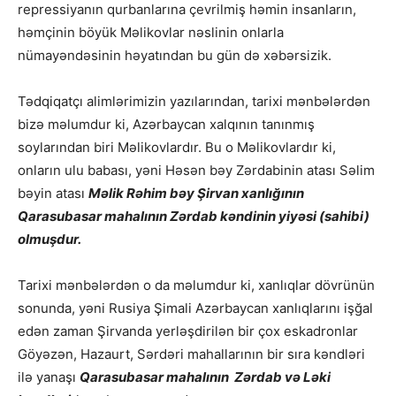
repressiyanın qurbanlarına çevrilmiş həmin insanların,
həmçinin böyük Məlikovlar nəslinin onlarla
nümayəndəsinin həyatından bu gün də xəbərsizik.
Tədqiqatçı alimlərimizin yazılarından, tarixi mənbələrdən
bizə məlumdur ki, Azərbaycan xalqının tanınmış
soylarından biri Məlikovlardır. Bu o Məlikovlardır ki,
onların ulu babası, yəni Həsən bəy Zərdabinin atası Səlim
bəyin atası
Məlik Rəhim bəy Şirvan xanlığının
Qarasubasar mahalının Zərdab kəndinin yiyəsi (sahibi)
olmuşdur.
Tarixi mənbələrdən o da məlumdur ki, xanlıqlar dövrünün
sonunda, yəni Rusiya Şimali Azərbaycan xanlıqlarını işğal
edən zaman Şirvanda yerləşdirilən bir çox eskadronlar
Göyəzən, Hazaurt, Sərdəri mahallarının bir sıra kəndləri
ilə yanaşı
Qarasubasar mahalının Zərdab və Ləki