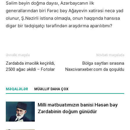
Səlim bəyin doğma dayısı, Azərbaycanın ilk
generallarından biri Fərəc bəy Ağayevin xatirəsi necə yad
olunur, Ş.Nəzirli istisna olmaqla, onun haqqında hansısa
digər bir tədqiqatçı tərəfindən araşdırma aparılıbmı?
Əvvəlki məqalə
Növbəti məqalədə
Zərdabda iməcilik keçirildi,
Bölgə saytları sırasına
2500 ağac əkildi – Fotolar
Naxcivanxeber.com da qoşuldu
MƏQALƏLƏR
MÜƏLLIF DAHA ÇOX
Milli mətbuatımızın banisi Həsən bəy
Zərdabinin doğum günüdür