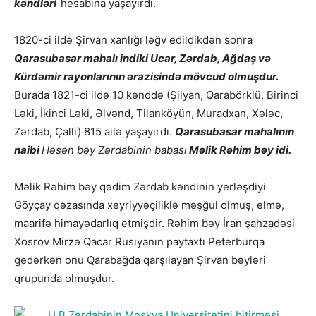
kəndləri
hesabına yaşayırdı.
1820-ci ildə Şirvan xanlığı ləğv edildikdən sonra
Qarasubasar mahalı indiki Ucar, Zərdab, Ağdaş və
Kürdəmir rayonlarının ərazisində mövcud olmuşdur.
Burada 1821-ci ildə 10 kənddə (Şilyan, Qarabörklü, Birinci
Ləki, İkinci Ləki, Əlvənd, Tilanköyün, Muradxan, Xələc,
Zərdab, Çallı) 815 ailə yaşayırdı.
Qarasubasar mahalının
naibi
Həsən bəy Zərdabinin babası
Məlik Rəhim bəy idi.
Məlik Rəhim bəy qədim Zərdab kəndinin yerləşdiyi
Göyçay qəzasında xeyriyyəçiliklə məşğul olmuş, elmə,
maarifə himayədarlıq etmişdir. Rəhim bəy İran şahzadəsi
Xosrov Mirzə Qacar Rusiyanın paytaxtı Peterburqa
gedərkən onu Qarabağda qarşılayan Şirvan bəyləri
qrupunda olmuşdur.