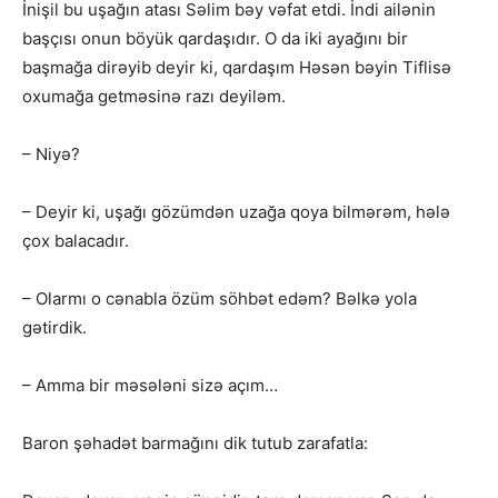
İnişil bu uşağın atası Səlim bəy vəfat etdi. İndi ailənin
başçısı onun böyük qardaşıdır. O da iki ayağını bir
başmağa dirəyib deyir ki, qardaşım Həsən bəyin Tiflisə
oxumağa getməsinə razı deyiləm.
– Niyə?
– Deyir ki, uşağı gözümdən uzağa qoya bilmərəm, hələ
çox balacadır.
– Olarmı o cənabla özüm söhbət edəm? Bəlkə yola
gətirdik.
– Amma bir məsələni sizə açım…
Baron şəhadət barmağını dik tutub zarafatla: