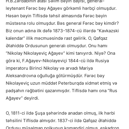
H.B.Zərdabinin atası Səlim bəyin dayısı, general-
leytenant Fərəc bəy Ağayev görkəmli hərbçi olmuşdur.
Həsən bəyin Tiflisdə təhsil almasında Fərəc bəyin
müstəsna rolu olmuşdur.
Bəs general Fərəc bəy kimdir?
Biz onun adına ilk dəfə 1873-1874-cü illərdə “Kavkazski
kalendar” illik məcmuəsində rast gəlirik. O, Qafqaz
Əlahiddə Ordusunun generalı olmuşdur. Onu hamı
“Nikolay Nikolayeviç Ağayev” kimi tanıyırdı. Niyə? Ona
görə ki, F.Ağayev-Nikolayeviçi 1844-cü ildə Rusiya
imperatoru Birinci Nikolay və arvadı Mariya
Aleksandrovna oğulluğa götürmüşdür. Fərəc bəy
Nikolayeviç uzun müddət Peterburqda xidmət etmiş və
padşahın rəğbətini qazanmışdır. Tiflisdə hamı ona “Rus
Ağayev” deyirdi.
O, 1811-ci ildə Şuşa şəhərində anadan olmuş, ilk hərbi
təhsilini Tiflisdə almışdır. 1837-ci ildə Qafqaz Əlahiddə
Ordusu müsəlman polkunun komandiri olmuş, eskadron