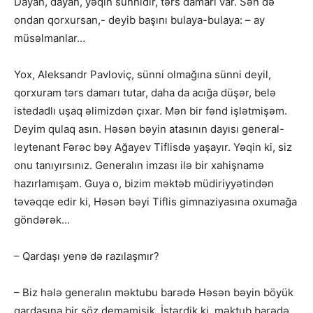
Dayan, dayan, yəqin sünnidir, tərs damarı var. Sən də
ondan qorxursan,- deyib başını bulaya-bulaya: – ay
müsəlmanlar…
Yox, Aleksandr Pavloviç, sünni olmağına sünni deyil,
qorxuram tərs damarı tutar, daha da acığa düşər, belə
istedadlı uşaq əlimizdən çıxar. Mən bir fənd işlətmişəm.
Deyim qulaq asın. Həsən bəyin atasının dayısı general-
leytenant Fərəc bəy Ağayev Tiflisdə yaşayır. Yəqin ki, siz
onu tanıyırsınız. Generalın imzası ilə bir xahişnamə
hazırlamışam. Guya o, bizim məktəb müdiriyyətindən
təvəqqe edir ki, Həsən bəyi Tiflis gimnaziyasına oxumağa
göndərək…
– Qardaşı yenə də razılaşmır?
– Biz hələ generalın məktubu barədə Həsən bəyin böyük
qardaşına bir söz deməmişik. İstərdik ki, məktub barədə