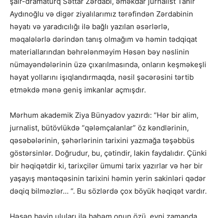
şair-dramaturq Səttar Zərdabi, əməkdar jurnalist Tahir
Aydınoğlu və digər ziyalılarımız tərəfindən Zərdabinin
həyatı və yaradıcılığı ilə bağlı yazılan əsərlərlə,
məqalələrlə dərindən tanış olmağım və həmin tədqiqat
materiallarından bəhrələnməyim Həsən bəy nəslinin
nümayəndələrinin üzə çıxarılmasında, onların keşməkeşli
həyat yollarını işıqlandırmaqda, nəsil şəcərəsini tərtib
etməkdə mənə geniş imkanlar açmışdır.
Mərhum akademik Ziya Bünyadov yazırdı: “Hər bir alim,
jurnalist, bütövlükdə “qələmçalanlar” öz kəndlərinin,
qəsəbələrinin, şəhərlərinin tarixini yazmağa təşəbbüs
göstərsinlər. Doğrudur, bu, çətindir, lakin faydalıdır. Çünki
bir həqiqətdir ki, tarixçilər ümumi tarix yazırlar və hər bir
yaşayış məntəqəsinin tarixini həmin yerin sakinləri qədər
dəqiq bilməzlər… “. Bu sözlərdə çox böyük həqiqət vardır.
Həsən bəyin uluları ilə bahəm onun özü, eyni zamanda,