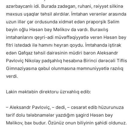
azərbaycanlı idi. Burada zadəgan, ruhani, rəiyyət silkinə
məxsus uşaqlar təhsil alırdılar. İmtahan verənlər arasında
uzun illər çar ordusunda xidmət edən praporşik Səlim
bəyin oğlu Həsən bəy Məlikov da vardı. Buraxılış
imtahanlarını qeyri-adi müvəffəqiyyətlə verən Həsən bəy
fitri istedadı ilə hamını heyran qoydu. İmtahanda iştirak
edən Qafqaz təhsil dairəsinin müdiri baron Aleksandr
Pavloviç Nikolay padşahlıq hesabına Birinci dərəcəli Tiflis
Gimnaziyasına qəbul olunmasına məmnuniyyətlə razılıq
verdi.
Lakin məktəbin direktoru üzrxahlıq edib:
– Aleksandr Pavloviç, – dedi, – cəsarət edib hüzurunuza
tərif dolu tələbnamələr yazdığım şagird Həsən bəy
Məlikov, bax budur. Özünüz onun biliyinin şahidi oldunuz.