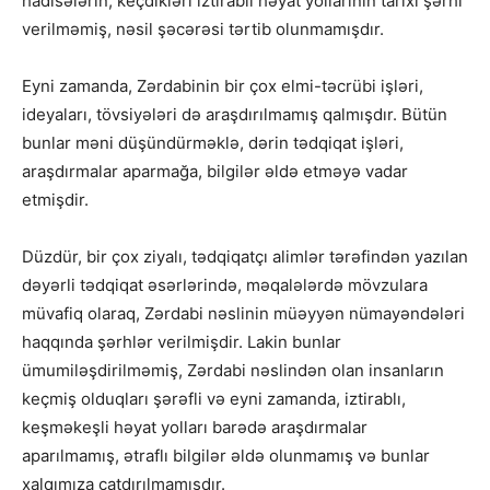
hadisələrin, keçdikləri iztirablı həyat yollarının tarixi şərhi
verilməmiş, nəsil şəcərəsi tərtib olunmamışdır.
Eyni zamanda, Zərdabinin bir çox elmi-təcrübi işləri,
ideyaları, tövsiyələri də araşdırılmamış qalmışdır. Bütün
bunlar məni düşündürməklə, dərin tədqiqat işləri,
araşdırmalar aparmağa, bilgilər əldə etməyə vadar
etmişdir.
Düzdür, bir çox ziyalı, tədqiqatçı alimlər tərəfindən yazılan
dəyərli tədqiqat əsərlərində, məqalələrdə mövzulara
müvafiq olaraq, Zərdabi nəslinin müəyyən nümayəndələri
haqqında şərhlər verilmişdir. Lakin bunlar
ümumiləşdirilməmiş, Zərdabi nəslindən olan insanların
keçmiş olduqları şərəfli və eyni zamanda, iztirablı,
keşməkeşli həyat yolları barədə araşdırmalar
aparılmamış, ətraflı bilgilər əldə olunmamış və bunlar
xalqımıza çatdırılmamışdır.