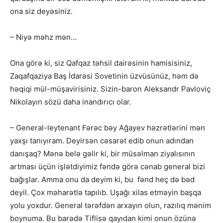
ona siz deyəsiniz.
– Niyə məhz mən…
Ona görə ki, siz Qafqaz təhsil dairəsinin hamisisiniz,
Zaqafqaziya Baş İdarəsi Sovetinin üzvüsünüz, həm də
həqiqi mül-müşavirisiniz. Sizin-baron Aleksandr Pavloviç
Nikolayın sözü daha inandırıcı olar.
– General-leytenant Fərəc bəy Ağayev həzrətlərini mən
yaxşı tanıyıram. Deyirsən cəsarət edib onun adından
danışaq? Mənə belə gəlir ki, bir müsəlman ziyalısının
artması üçün işlətdiyimiz fəndə görə cənab general bizi
bağışlar. Amma onu da deyim ki, bu fənd heç də bəd
deyil. Çox məharətlə tapılıb. Uşağı xilas etməyin başqa
yolu yoxdur. General tərəfdən arxayın olun, razılıq mənim
boynuma. Bu barədə Tiflisə qayıdan kimi onun özünə