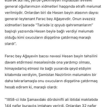
edərək adı heç yerdə çəkilməyən inqilabdan əvvəlki
general oğullarımızın xidmətləri haqqında ətraflı məlumat
verilmişdir. Onlardan biri də Həsən bəyin atasının dayısı
general-leytenant Fərəc bəy Ağayevdir. Onun əvəzsiz
xidmətləri barədə “Tarixdə iz qoyub qəhrəmanlarım”
başlıqlı yazısında Həsən bəylə bağlı verdiyi məlumatı
olduğu kimi oxucuların diqqətinə çatdırmaq maraqlı
olardı”.
Fərəc bəy Ağayevin bacısı nəvəsi Həsən bəyin təhsilini
davam etdirməsi məsələsində ona yardımçı olması,
himayədarlıq etməsi ilə bağlı yuxarıda qeyd etdiyim
kitabımda verdiyim, Şəmistan Nəzirlinin məlumatını bir
daha təkrarlamaqla onu oxucuların diqqətinə çatdırmaq
hesab edirəm ki, maraqlı olardı:
“1858-ci ildə Şamaxıdakı dördsinifli ali ibtidai məktəbdə
144 nəfər buraxılış imtahanı verirdi. Onlardan 32 nəfər