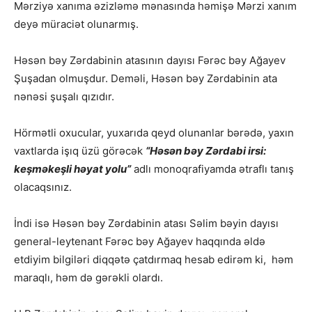
Mərziyə xanıma əzizləmə mənasında həmişə Mərzi xanım
deyə müraciət olunarmış.
Həsən bəy Zərdabinin atasının dayısı Fərəc bəy Ağayev
Şuşadan olmuşdur. Deməli, Həsən bəy Zərdabinin ata
nənəsi şuşalı qızıdır.
Hörmətli oxucular, yuxarıda qeyd olunanlar bərədə, yaxın
vaxtlarda işıq üzü görəcək
“Həsən bəy Zərdabi irsi:
keşməkeşli həyat yolu”
adlı monoqrafiyamda ətraflı tanış
olacaqsınız.
İndi isə Həsən bəy Zərdabinin atası Səlim bəyin dayısı
general-leytenant Fərəc bəy Ağayev haqqında əldə
etdiyim bilgiləri diqqətə çatdırmaq hesab edirəm ki, həm
maraqlı, həm də gərəkli olardı.