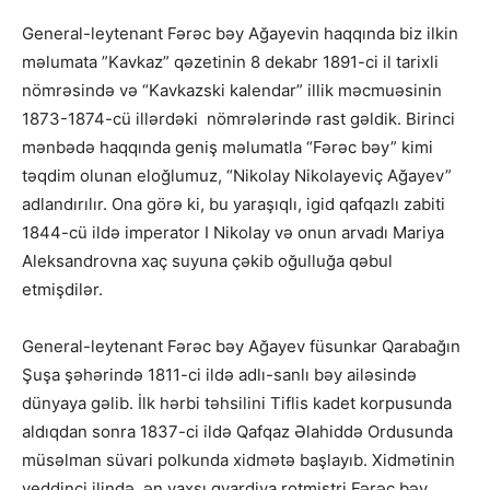
General-leytenant Fərəc bəy Ağayevin haqqında biz ilkin
məlumata ”Kavkaz” qəzetinin 8 dekabr 1891-ci il tarixli
nömrəsində və “Kavkazski kalendar” illik məcmuəsinin
1873-1874-cü illərdəki nömrələrində rast gəldik. Birinci
mənbədə haqqında geniş məlumatla “Fərəc bəy” kimi
təqdim olunan eloğlumuz, “Nikolay Nikolayeviç Ağayev”
adlandırılır. Ona görə ki, bu yaraşıqlı, igid qafqazlı zabiti
1844-cü ildə imperator I Nikolay və onun arvadı Mariya
Aleksandrovna xaç suyuna çəkib oğulluğa qəbul
etmişdilər.
General-leytenant Fərəc bəy Ağayev füsunkar Qarabağın
Şuşa şəhərində 1811-ci ildə adlı-sanlı bəy ailəsində
dünyaya gəlib. İlk hərbi təhsilini Tiflis kadet korpusunda
aldıqdan sonra 1837-ci ildə Qafqaz Əlahiddə Ordusunda
müsəlman süvari polkunda xidmətə başlayıb. Xidmətinin
yeddinci ilində ən yaxşı qvardiya rotmistri Fərəc bəy