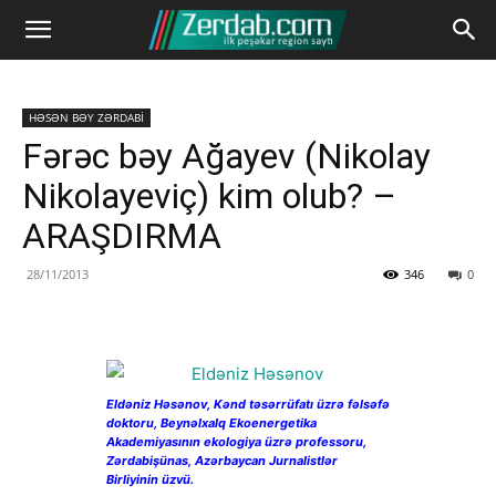
HƏSƏN BƏY ZƏRDABİ
Fərəc bəy Ağayev (Nikolay
Nikolayeviç) kim olub? –
ARAŞDIRMA
28/11/2013
346
0
Eldəniz Həsənov, Kənd təsərrüfatı üzrə fəlsəfə
doktoru, Beynəlxalq Ekoenergetika
Akademiyasının ekologiya üzrə professoru,
Zərdabişünas, Azərbaycan Jurnalistlər
Birliyinin üzvü.