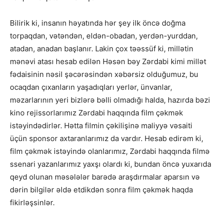
Bilirik ki, insanın həyatında hər şey ilk öncə doğma
torpaqdan, vətəndən, eldən-obadan, yerdən-yurddan,
atadan, anadan başlanır. Lakin çox təəssüf ki, millətin
mənəvi atası hesab edilən Həsən bəy Zərdabi kimi millət
fədaisinin nəsil şəcərəsindən xəbərsiz olduğumuz, bu
ocaqdan çıxanların yaşadıqları yerlər, ünvanlar,
məzarlarının yeri bizlərə bəlli olmadığı halda, hazırda bəzi
kino rejissorlarımız Zərdabi haqqında film çəkmək
istəyindədirlər. Hətta filmin çəkilişinə maliyyə vəsaiti
üçün sponsor axtaranlarımız da vardır. Hesab edirəm ki,
film çəkmək istəyində olanlarımız, Zərdabi haqqında filmə
ssenari yazanlarımız yaxşı olardı ki, bundan öncə yuxarıda
qeyd olunan məsələlər barədə araşdırmalar aparsın və
dərin bilgilər əldə etdikdən sonra film çəkmək haqda
fikirləşsinlər.