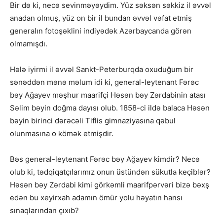
Bir də ki, necə sevinməyəydim. Yüz səksən səkkiz il əvvəl
anadan olmuş, yüz on bir il bundan əvvəl vəfat etmiş
generalın fotoşəklini indiyədək Azərbaycanda görən
olmamışdı.
Hələ iyirmi il əvvəl Sankt-Peterburqda oxuduğum bir
sənəddən mənə məlum idi ki, general-leytenant Fərəc
bəy Ağayev məşhur maarifçi Həsən bəy Zərdabinin atası
Səlim bəyin doğma dayısı olub. 1858-ci ildə balaca Həsən
bəyin birinci dərəcəli Tiflis gimnaziyasına qəbul
olunmasına o kömək etmişdir.
Bəs general-leytenant Fərəc bəy Ağayev kimdir? Necə
olub ki, tədqiqatçılarımız onun üstündən sükutla keçiblər?
Həsən bəy Zərdabi kimi görkəmli maarifpərvəri bizə bəxş
edən bu xeyirxah adamın ömür yolu həyatın hansı
sınaqlarından çıxıb?