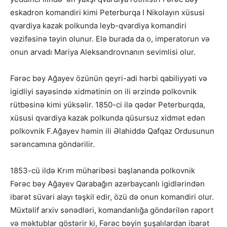
eskadron komandiri kimi Peterburqa I Nikolayın xüsusi
qvardiya kazak polkunda leyb-qvardiya komandiri
vəzifəsinə təyin olunur. Elə burada da o, imperatorun və
onun arvadı Mariya Aleksandrovnanın sevimlisi olur.
Fərəc bəy Ağayev özünün qeyri-adi hərbi qabiliyyəti və
igidliyi sayəsində xidmətinin on ili ərzində polkovnik
rütbəsinə kimi yüksəlir. 1850-ci ilə qədər Peterburqda,
xüsusi qvardiya kazak polkunda qüsursuz xidmət edən
polkovnik F.Ağayev həmin ili Əlahiddə Qafqaz Ordusunun
sərəncamına göndərilir.
1853-cü ildə Krım müharibəsi başlananda polkovnik
Fərəc bəy Ağayev Qarabağın azərbaycanlı igidlərindən
ibarət süvari alayı təşkil edir, özü də onun komandiri olur.
Müxtəlif arxiv sənədləri, komandanlığa göndərilən raport
və məktublar göstərir ki, Fərəc bəyin şuşalılardan ibarət