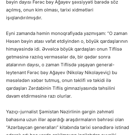
bəyin dayısı Fərəc bəy Ağayev şəxsiyyəti barədə söz
açılmış, onun kim olması, tarixi xidmətləri
işıqlandırılmışdır.
Eyni zamanda həmin monoqrafiyada yazmışam: “O zaman
Həsən bəyin atası vəfat etdiyindən o, böyük qardaşlarının
himayəsində idi. Əvvəlcə böyük qardaşları onun Tiflisə
getməsinə razılıq verməsələr də, bir qədər sonra
atalarının dayısı, o zaman Tiflisdə yaşayan general-
leytenant Fərəc bəy Ağayev (Nikolay Nikolayeviç) bu
məsələdən xəbər tutmuş, onun təklifi və təkidi ilə
qardaşları Zərdabinin Tiflis gimnaziyasında təhsilini
davam etdirməsinə razı olurlar.
Yazıçı-jurnalist Şəmistan Nəzirlinin gərgin zəhməti
bahasına uzun illər apardığı araşdırmaların bəhrəsi olan
“Azərbaycan generalları” kitabında tarixi sənədlərə istinad