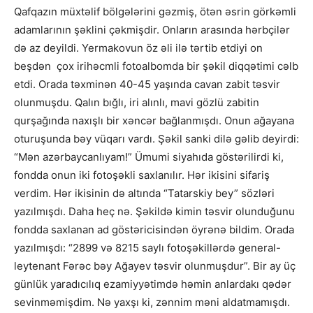
Qafqazın müxtəlif bölgələrini gəzmiş, ötən əsrin görkəmli
adamlarının şəklini çəkmişdir. Onların arasında hərbçilər
də az deyildi. Yermakovun öz əli ilə tərtib etdiyi on
beşdən çox irihəcmli fotoalbomda bir şəkil diqqətimi cəlb
etdi. Orada təxminən 40-45 yaşında cavan zabit təsvir
olunmuşdu. Qalın bığlı, iri alınlı, mavi gözlü zabitin
qurşağında naxışlı bir xəncər bağlanmışdı. Onun ağayana
oturuşunda bəy vüqarı vardı. Şəkil sanki dilə gəlib deyirdi:
“Mən azərbaycanlıyam!” Ümumi siyahıda göstərilirdi ki,
fondda onun iki fotoşəkli saxlanılır. Hər ikisini sifariş
verdim. Hər ikisinin də altında “Tatarskiy bey” sözləri
yazılmışdı. Daha heç nə. Şəkildə kimin təsvir olunduğunu
fondda saxlanan ad göstəricisindən öyrənə bildim. Orada
yazılmışdı: “2899 və 8215 saylı fotoşəkillərdə general-
leytenant Fərəc bəy Ağayev təsvir olunmuşdur”. Bir ay üç
günlük yaradıcılıq ezamiyyətimdə həmin anlardakı qədər
sevinməmişdim. Nə yaxşı ki, zənnim məni aldatmamışdı.