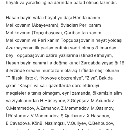
həyatı və yaradıcılığına dərindən bələd olmaq lazımdır.
Həsən bəyin vəfalı həyat yoldaşı Hənifə xanım
Məlikovanın (Abayevanın), övladları Pəri xanım
Məlikovanın (Topçubaşova), Qəribsoltan xanım
Məlikovanın və Pəri xanım Topçubaşovanın həyat yoldaşı,
Azərbaycanın ilk parlamentinin sədri olmuş Əlimərdan
bəy Topçubaşovun xatirə yazılarına istinad etməyim,
Həsən bəyin xanımı ilə doğma kəndi Zərdabda yaşadığı 16
il ərzində oradan müntəzəm olaraq Tiflisdə nəşr olunan
“Tiflisski listok”, “Novoye obozreniye”, “Ziya”, Bakıda
çıxan “Kaspi” və sair qəzetlərdə dərc etdirdiyi
məqalələrlə tanış olmağım, eyni zamanda, ölkəmizin alim
və ziyalılarından H.Hüseynov, Z.Göyüşov, M.Axundov,
C.Məmmədov, A.Zamanov, Z.Məmmədov, M.Qasımov,
İ.Rüstəmov, V.Məmmədov, Ş.Qurbanov, X.Həsənov,
E.Cavadova, Könül Nazimqızı, V.Quliyev, Q.Behbudov,