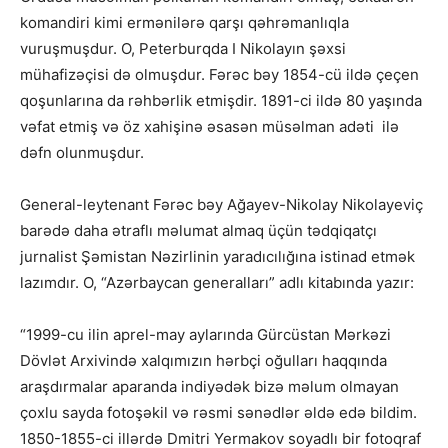
komandiri kimi ermənilərə qarşı qəhrəmanlıqla
vuruşmuşdur. O, Peterburqda I Nikolayın şəxsi
mühafizəçisi də olmuşdur. Fərəc bəy 1854-cü ildə çeçen
qoşunlarına da rəhbərlik etmişdir. 1891-ci ildə 80 yaşında
vəfat etmiş və öz xahişinə əsasən müsəlman adəti ilə
dəfn olunmuşdur.
General-leytenant Fərəc bəy Ağayev-Nikolay Nikolayeviç
barədə daha ətraflı məlumat almaq üçün tədqiqatçı
jurnalist Şəmistan Nəzirlinin yaradıcılığına istinad etmək
lazımdır. O, “Azərbaycan generalları” adlı kitabında yazır:
“1999-cu ilin aprel-may aylarında Gürcüstan Mərkəzi
Dövlət Arxivində xalqımızın hərbçi oğulları haqqında
araşdırmalar aparanda indiyədək bizə məlum olmayan
çoxlu sayda fotoşəkil və rəsmi sənədlər əldə edə bildim.
1850-1855-ci illərdə Dmitri Yermakov soyadlı bir fotoqraf