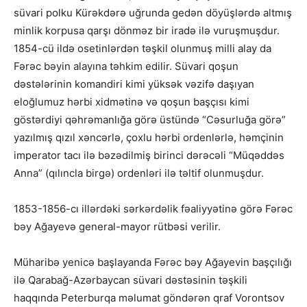
süvari polku Kürəkdərə uğrunda gedən döyüşlərdə altmış
minlik korpusa qarşı dönməz bir iradə ilə vuruşmuşdur.
1854-cü ildə osetinlərdən təşkil olunmuş milli alay da
Fərəc bəyin alayına təhkim edilir. Süvari qoşun
dəstələrinin komandiri kimi yüksək vəzifə daşıyan
eloğlumuz hərbi xidmətinə və qoşun başçısı kimi
göstərdiyi qəhrəmanlığa görə üstündə “Cəsurluğa görə”
yazılmış qızıl xəncərlə, çoxlu hərbi ordenlərlə, həmçinin
imperator tacı ilə bəzədilmiş birinci dərəcəli “Müqəddəs
Anna” (qılıncla birgə) ordenləri ilə təltif olunmuşdur.
1853-1856-cı illərdəki sərkərdəlik fəaliyyətinə görə Fərəc
bəy Ağayevə general-mayor rütbəsi verilir.
Müharibə yenicə başlayanda Fərəc bəy Ağayevin başçılığı
ilə Qarabağ-Azərbaycan süvari dəstəsinin təşkili
haqqında Peterburqa məlumat göndərən qraf Vorontsov