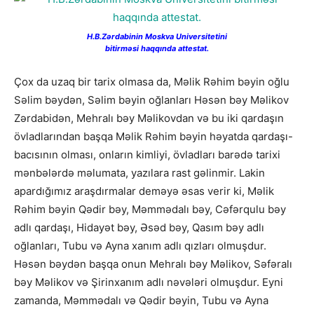
H.B.Zərdabinin Moskva Universitetini
bitirməsi haqqında attestat.
Çox da uzaq bir tarix olmasa da, Məlik Rəhim bəyin oğlu
Səlim bəydən, Səlim bəyin oğlanları Həsən bəy Məlikov
Zərdabidən, Mehralı bəy Məlikovdan və bu iki qardaşın
övladlarından başqa Məlik Rəhim bəyin həyatda qardaşı-
bacısının olması, onların kimliyi, övladları barədə tarixi
mənbələrdə məlumata, yazılara rast gəlinmir. Lakin
apardığımız araşdırmalar deməyə əsas verir ki, Məlik
Rəhim bəyin Qədir bəy, Məmmədalı bəy, Cəfərqulu bəy
adlı qardaşı, Hidayət bəy, Əsəd bəy, Qasım bəy adlı
oğlanları, Tubu və Ayna xanım adlı qızları olmuşdur.
Həsən bəydən başqa onun Mehralı bəy Məlikov, Səfəralı
bəy Məlikov və Şirinxanım adlı nəvələri olmuşdur. Eyni
zamanda, Məmmədalı və Qədir bəyin, Tubu və Ayna