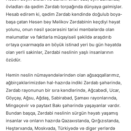
övladları da qədim Zərdab torpağında dünyaya gəlmişlər.
Hesab edirəm ki, qədim Zərdab kəndində doğulub boya-
başa çatan Həsən bəy Məlikov Zərdabinin keçdiyi həyat
yolunu, onun nəsil şəcərəsini tarixi mənbələrdə olan
məlumatlar və faktlarla müqayisəli şəkildə araşdırıb
ortaya çıxarmaqda ən böyük istinad yeri bu gün həyatda
olan yerli sakinlər, Zərdabi nəslinin yaşlı insanlarının
özüdür.
Həmin nəslin nümayəndələrindən olan ağsaqqallarımız,
ağbirçəklərimizdən hal-hazırda indiki Zərdab şəhərində,
Zərdab rayonunun bir sıra kəndlərində, Ağcabədi, Ucar,
Göyçay, Ağsu, Ağdaş, Sabirabad, Şamaxı rayonlarında,
Mingəçevir və paytaxt Bakı şəhərində yaşayanlar vardır.
Bundan başqa, Zərdabi nəslinin sürgün həyatı yaşamış
insanlar və onların hazırda Qazaxıstanda, Qırğızıstanda,
Həştərxanda, Moskvada, Türkiyədə və digər yerlərdə