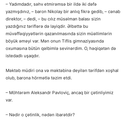
– Yadımdadır, səhv etmirəmsə bir ildə iki dəfə
yazmışdınız, – baron Nikolay bir anlıq fikrə gedib, – cənab
direktor, – dedi, – bu cılız müsəlman balası sizin
yazdığınız təriflərə də layiqdir. Əlbəttə bu
müvəffəqiyyətlərin qazanılmasında sizin müəllimlərin
böyük əməyi var. Mən onun Tiflis gimnaziyasında
oxumasına bütün qəlbimlə sevinərdim. O, həqiqətən də
istedadlı uşaqdır.
Məktəb müdiri ona və məktəbinə deyilən tərifdən xoşhal
olub, barona hörmətlə təzim etdi.
– Möhtərəm Aleksandr Pavloviç, ancaq bir çətinliyimiz
var.
– Nədir o çətinlik, nədən ibarətdir?