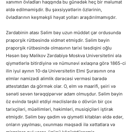
xanımın övladları haqqında bu günədək heç bir məlumat
əldə edilməmişdir. Bu şəxsiyyətlərin özlərinin,
övladlarının keşməkşli həyat yolları araşdırılmamışdır.
Zərdabinin atası Səlim bəy uzun müddət çar ordusunda
praporşik rütbəsində xidmət etmişdir. Səlim bəyin
praporşik rütbəsində olmasının tarixi təsdiqini oğlu
Həsən bəy Məlikov Zərdabiyə Moskva Universitetini əla
qiymətlərlə bitirdiyinə və nümunəvi əxlaqına görə 1865-ci
ilin iyul ayının 10-da Universitetin Elmi Şurasının ona
elmlər namizədi alimlik dərəcəsi verməsi barədə
attestatdan da görmək olar. O, elm və maarifi, şeiri və
sənəti sevən tərəqqipərvər adam olmuşdur. Səlim bəyin
öz evində təşkil etdiyi məclislərdə o dövrün bir çox
tarixçiləri, müəllimləri, həkimləri, musiqiçiləri iştirak
etmişdir. Səlim bəy qədim və qiymətli kitabları əldə edər,
onların yayılması, oxunması məqsədi ilə xəttatlara və