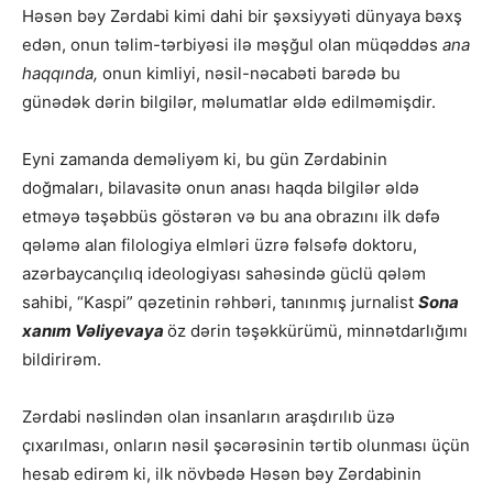
Həsən bəy Zərdabi kimi dahi bir şəxsiyyəti dünyaya bəxş
edən, onun təlim-tərbiyəsi ilə məşğul olan müqəddəs
ana
haqqında,
onun kimliyi, nəsil-nəcabəti barədə bu
günədək dərin bilgilər, məlumatlar əldə edilməmişdir.
Eyni zamanda deməliyəm ki, bu gün Zərdabinin
doğmaları, bilavasitə onun anası haqda bilgilər əldə
etməyə təşəbbüs göstərən və bu ana obrazını ilk dəfə
qələmə alan filologiya elmləri üzrə fəlsəfə doktoru,
azərbaycançılıq ideologiyası sahəsində güclü qələm
sahibi, “Kaspi” qəzetinin rəhbəri, tanınmış jurnalist
Sona
xanım Vəliyevaya
öz dərin təşəkkürümü, minnətdarlığımı
bildirirəm.
Zərdabi nəslindən olan insanların araşdırılıb üzə
çıxarılması, onların nəsil şəcərəsinin tərtib olunması üçün
hesab edirəm ki, ilk növbədə Həsən bəy Zərdabinin