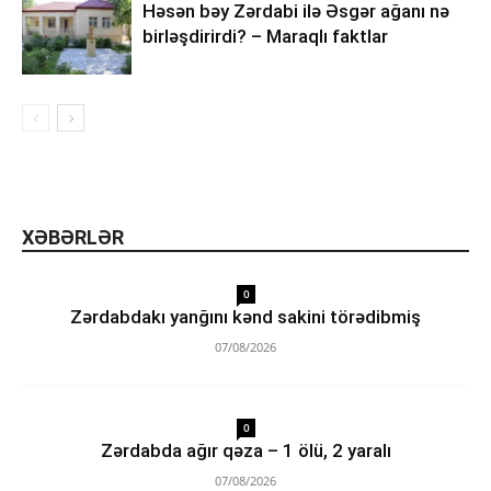
Həsən bəy Zərdabi ilə Əsgər ağanı nə
birləşdirirdi? – Maraqlı faktlar
XƏBƏRLƏR
0
Zərdabdakı yanğını kənd sakini törədibmiş
07/08/2026
0
Zərdabda ağır qəza – 1 ölü, 2 yaralı
07/08/2026