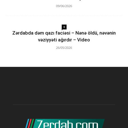
09/06/2026
0
Zərdabda dəm qazı faciəsi – Nənə öldü, nəvənin
vəziyyəti ağırdır – Video
26/05/2026