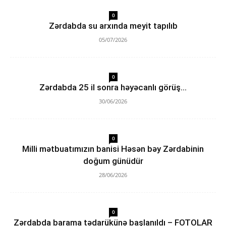
0
Zərdabda su arxında meyit tapılıb
05/07/2026
0
Zərdabda 25 il sonra həyəcanlı görüş…
30/06/2026
0
Milli mətbuatımızın banisi Həsən bəy Zərdabinin
doğum günüdür
28/06/2026
0
Zərdabda barama tədarükünə başlanıldı – FOTOLAR