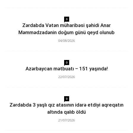
0
Zərdabda Vətən müharibəsi şəhidi Anar
Məmmədzadənin doğum günü qeyd olunub
04/08/2026
0
Azərbaycan mətbuatı – 151 yaşında!
22/07/2026
0
Zərdabda 3 yaşlı qız atasının idarə etdiyi aqreqatın
altında qalıb öldü
21/07/2026