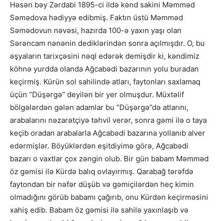
Həsən bəy Zərdabi 1895-ci ildə kənd sakini Məmməd
Səmədova hədiyyə edibmiş. Faktın üstü Məmməd
Səmədovun nəvəsi, hazırda 100-ə yaxın yaşı olan
Sərəncam nənənin dediklərindən sonra açılmışdır. O, bu
əşyaların tarixçəsini nəql edərək demişdir ki, kəndimiz
köhnə yurdda olanda Ağcabədi bazarının yolu buradan
keçirmiş. Kürün sol sahilində atları, faytonları saxlamaq
üçün “Düşərgə” deyilən bir yer olmuşdur. Müxtəlif
bölgələrdən gələn adamlar bu “Düşərgə”də atlarını,
arabalarını nəzarətçiyə təhvil verər, sonra gəmi ilə o taya
keçib oradan arabalarla Ağcabədi bazarına yollanıb alver
edərmişlər. Böyüklərdən eşitdiyimə görə, Ağcabədi
bazarı o vaxtlar çox zəngin olub. Bir gün babam Məmməd
öz gəmisi ilə Kürdə balıq ovlayırmış. Qarabağ tərəfdə
faytondan bir nəfər düşüb və gəmiçilərdən heç kimin
olmadığını görüb babamı çağırıb, onu Kürdən keçirməsini
xahiş edib. Babam öz gəmisi ilə sahilə yaxınlaşıb və