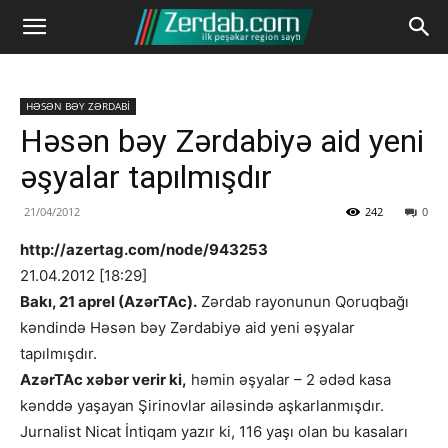
HƏSƏN BƏY ZƏRDABİ
Həsən bəy Zərdabiyə aid yeni
əşyalar tapılmışdır
21/04/2012
242
0
http://azertag.com/node/943253
21.04.2012 [18:29]
Bakı, 21 aprel (AzərTAc).
Zərdab rayonunun Qoruqbağı
kəndində Həsən bəy Zərdabiyə aid yeni əşyalar
tapılmışdır.
AzərTAc xəbər verir ki,
həmin əşyalar – 2 ədəd kasa
kənddə yaşayan Şirinovlar ailəsində aşkarlanmışdır.
Jurnalist Nicat İntiqam yazır ki, 116 yaşı olan bu kasaları