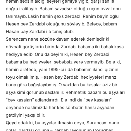
həmin şəxsin aldığı şeyləri gəmiyə yığıb, qarşı sahilə
doğru irəliləyib. Babam savadsız olduğu üçün əvvəl onu
tanımayıb. Lakin həmin şəxs zərdablı Rəhim bəyin oğlu
Həsən bəy Zərdabi olduğunu söyləyib. Beləcə, babam
Həsən bəy Zərdabi ilə tanış olub.
Sərəncam nənə sözünə davam edərək demişdir ki,
növbəti görüşlərin birində Zərdabi babama iki bahalı kasa
hədiyyə edib. Onu da deyim ki, Həsən bəy Zərdabi
babama bu hədiyyələri səbəbsiz yerə verməyib. Belə ki,
həmin ərəfədə, yəni 1895-ci ildə babamın ikinci qızının
toyu olmalı imiş. Həsən bəy Zərdabi hədiyyələri məhz
buna görə bağışlayıbmış. O vaxtdan bu kasalar əziz bir
əşya kimi qorunub saxlanılır. Rəhmətlik babam bu əşyaları
“bəy kasaları” adlandırırdı. Elə indi də “bəy kasaları”
deyəndə nəslimizdə hər kəs söhbətin hansı əşyadan
getdiyini yaxşı bilir.
Qeyd edək ki, bu əşyalar itməsin deyə, Sərəncam nənə
onları qardaşı oğluna – Zərdab rayonunun Qoruqbağı