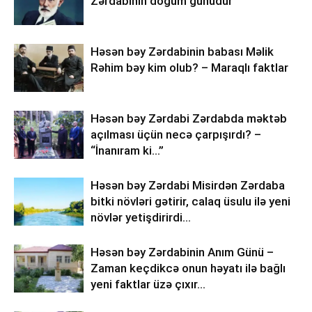
Zərdabinin doğum günüdür
Həsən bəy Zərdabinin babası Məlik
Rəhim bəy kim olub? – Maraqlı faktlar
Həsən bəy Zərdabi Zərdabda məktəb
açılması üçün necə çarpışırdı? –
“İnanıram ki…”
Həsən bəy Zərdabi Misirdən Zərdaba
bitki növləri gətirir, calaq üsulu ilə yeni
növlər yetişdirirdi…
Həsən bəy Zərdabinin Anım Günü –
Zaman keçdikcə onun həyatı ilə bağlı
yeni faktlar üzə çıxır…