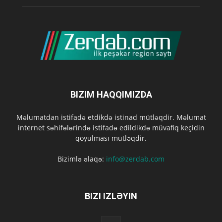
BIZIM HAQQIMIZDA
Məlumatdan istifadə etdikdə istinad mütləqdir. Məlumat
internet səhifələrində istifadə edildikdə müvafiq keçidin
qoyulması mütləqdir.
Bizimlə əlaqə:
info@zerdab.com
BIZI IZLƏYIN