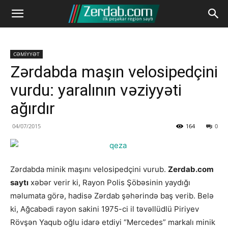
CƏMİYYƏT
Zərdabda maşın velosipedçini
vurdu: yaralının vəziyyəti
ağırdır
04/07/2015
164
0
Zərdabda minik maşını velosipedçini vurub.
Zerdab.com
saytı
xəbər verir ki, Rayon Polis Şöbəsinin yaydığı
məlumata görə, hadisə Zərdab şəhərində baş verib. Belə
ki, Ağcabədi rayon sakini 1975-ci il təvəllüdlü Piriyev
Rövşən Yaqub oğlu idarə etdiyi “Mercedes” markalı minik