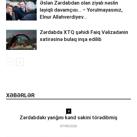
Əslən Zərdabdan olan ziyalı nəslin
layiqli davamçısı… – Yorulmayasınız,
Elnur Allahverdiyev…
Zərdabda XTQ şəhidi Faiq Vəlizadənin
xatirəsinə bulaq inşa edilib
XƏBƏRLƏR
0
Zərdabdakı yanğını kənd sakini törədibmiş
07/08/2026