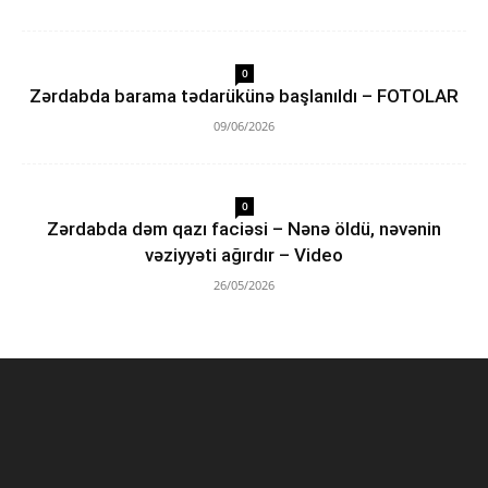
0
Zərdabda barama tədarükünə başlanıldı – FOTOLAR
09/06/2026
0
Zərdabda dəm qazı faciəsi – Nənə öldü, nəvənin
vəziyyəti ağırdır – Video
26/05/2026