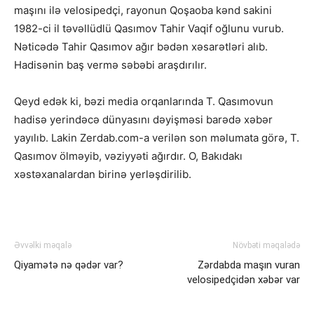
maşını ilə velosipedçi, rayonun Qoşaoba kənd sakini
1982-ci il təvəllüdlü Qasımov Tahir Vaqif oğlunu vurub.
Nəticədə Tahir Qasımov ağır bədən xəsarətləri alıb.
Hadisənin baş vermə səbəbi araşdırılır.
Qeyd edək ki, bəzi media orqanlarında T. Qasımovun
hadisə yerindəcə dünyasını dəyişməsi barədə xəbər
yayılıb. Lakin Zerdab.com-a verilən son məlumata görə, T.
Qasımov ölməyib, vəziyyəti ağırdır. O, Bakıdakı
xəstəxanalardan birinə yerləşdirilib.
Əvvəlki məqalə
Növbəti məqalədə
Qiyamətə nə qədər var?
Zərdabda maşın vuran
velosipedçidən xəbər var