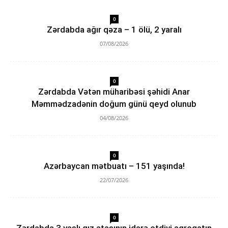
0
Zərdabda ağır qəza – 1 ölü, 2 yaralı
07/08/2026
0
Zərdabda Vətən müharibəsi şəhidi Anar
Məmmədzadənin doğum günü qeyd olunub
04/08/2026
0
Azərbaycan mətbuatı – 151 yaşında!
22/07/2026
0