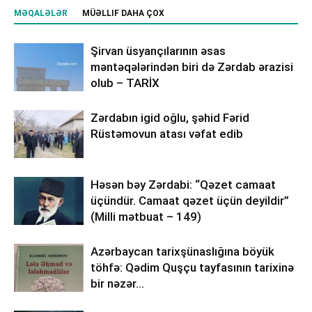
MƏQALƏLƏR
MÜƏLLIF DAHA ÇOX
Şirvan üsyançılarının əsas
məntəqələrindən biri də Zərdab ərazisi
olub – TARİX
Zərdabın igid oğlu, şəhid Fərid
Rüstəmovun atası vəfat edib
Həsən bəy Zərdabi: “Qəzet camaat
üçündür. Camaat qəzet üçün deyildir”
(Milli mətbuat – 149)
Azərbaycan tarixşünaslığına böyük
töhfə: Qədim Quşçu tayfasının tarixinə
bir nəzər…