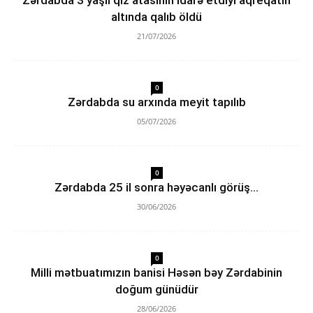
Zərdabda 3 yaşlı qız atasının idarə etdiyi aqreqatın
altında qalıb öldü
21/07/2026
0
Zərdabda su arxında meyit tapılıb
05/07/2026
0
Zərdabda 25 il sonra həyəcanlı görüş…
30/06/2026
0
Milli mətbuatımızın banisi Həsən bəy Zərdabinin
doğum günüdür
28/06/2026