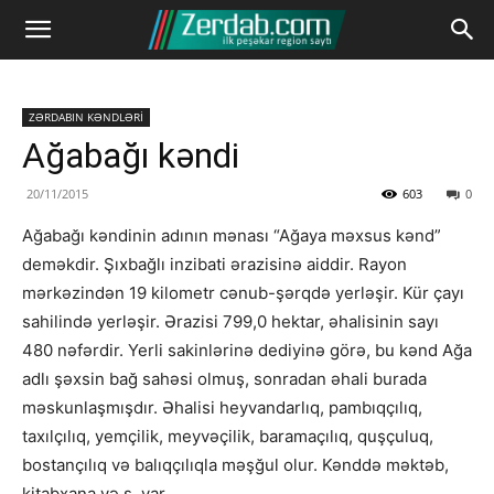
ZƏRDABIN KƏNDLƏRİ
Ağabağı kəndi
20/11/2015
603
0
Ağabağı kəndinin adının mənası “Ağaya məxsus kənd”
deməkdir. Şıxbağlı inzibati ərazisinə aiddir. Rayon
mərkəzindən 19 kilometr cənub-şərqdə yerləşir. Kür çayı
sahilində yerləşir. Ərazisi 799,0 hektar, əhalisinin sayı
480 nəfərdir. Yerli sakinlərinə dediyinə görə, bu kənd Ağa
adlı şəxsin bağ sahəsi olmuş, sonradan əhali burada
məskunlaşmışdır. Əhalisi heyvandarlıq, pambıqçılıq,
taxılçılıq, yemçilik, meyvəçilik, baramaçılıq, quşçuluq,
bostançılıq və balıqçılıqla məşğul olur. Kənddə məktəb,
kitabxana və s. var.