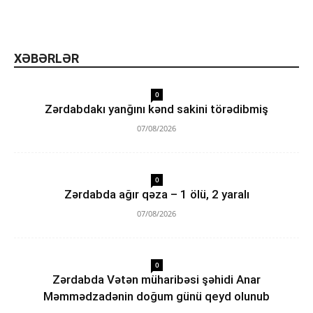
XƏBƏRLƏR
0
Zərdabdakı yanğını kənd sakini törədibmiş
07/08/2026
0
Zərdabda ağır qəza – 1 ölü, 2 yaralı
07/08/2026
0
Zərdabda Vətən müharibəsi şəhidi Anar
Məmmədzadənin doğum günü qeyd olunub