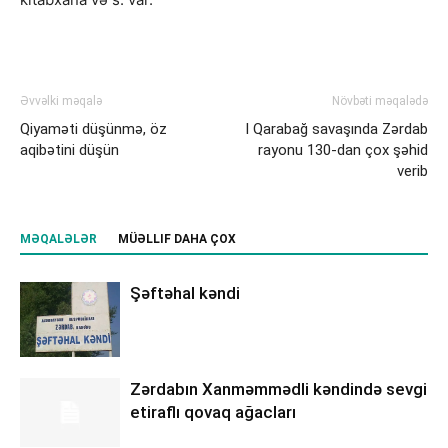
Əvvəlki məqalə
Növbəti məqalədə
Qiyaməti düşünmə, öz
I Qarabağ savaşında Zərdab
aqibətini düşün
rayonu 130-dan çox şəhid
verib
MƏQALƏLƏR
MÜƏLLIF DAHA ÇOX
Şəftəhal kəndi
Zərdabın Xanməmmədli kəndində sevgi
etiraflı qovaq ağacları