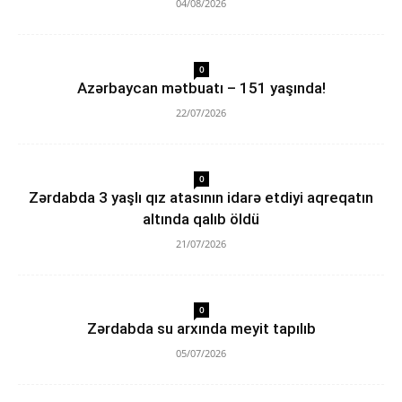
04/08/2026
0
Azərbaycan mətbuatı – 151 yaşında!
22/07/2026
0
Zərdabda 3 yaşlı qız atasının idarə etdiyi aqreqatın
altında qalıb öldü
21/07/2026
0
Zərdabda su arxında meyit tapılıb
05/07/2026