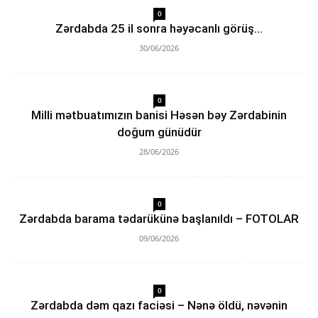
0
Zərdabda 25 il sonra həyəcanlı görüş…
30/06/2026
0
Milli mətbuatımızın banisi Həsən bəy Zərdabinin
doğum günüdür
28/06/2026
0
Zərdabda barama tədarükünə başlanıldı – FOTOLAR
09/06/2026
0
Zərdabda dəm qazı faciəsi – Nənə öldü, nəvənin