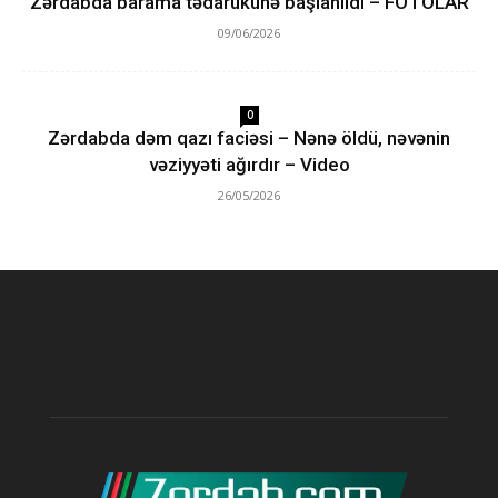
Zərdabda barama tədarükünə başlanıldı – FOTOLAR
09/06/2026
0
Zərdabda dəm qazı faciəsi – Nənə öldü, nəvənin
vəziyyəti ağırdır – Video
26/05/2026