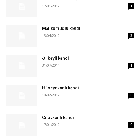
17/01/2012
1
Məlikumudlu kəndi
13/04/2012
3
Əlibəyli kəndi
31/07/2014
1
Hüseynxanlı kəndi
10/02/2012
0
Cilovxanlı kəndi
17/01/2012
0