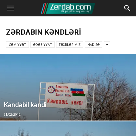
ZƏRDABIN KƏNDLƏRİ
CƏMİYYƏT
ƏDƏBİYYAT
FƏXRLƏRİMİZ
HADİSƏ
Kəndəbil kəndi
21/02/2012