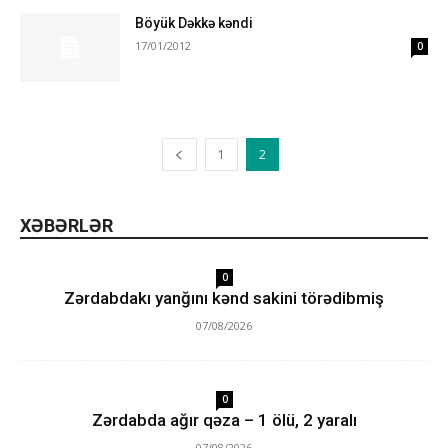
Böyük Dəkkə kəndi
17/01/2012
0
1
2
XƏBƏRLƏR
0
Zərdabdakı yanğını kənd sakini törədibmiş
07/08/2026
0
Zərdabda ağır qəza – 1 ölü, 2 yaralı
07/08/2026