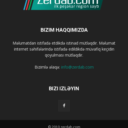
BIZIM HAQQIMIZDA
Məlumatdan istifadə etdikdə istinad mütləqdir. Məlumat
internet səhifələrində istifadə edildikdə müvafiq keçidin
qoyulması mütləqdir.
Bizimlə əlaqə:
info@zerdab.com
BIZI IZLƏYIN
© 2010 zerdab.com