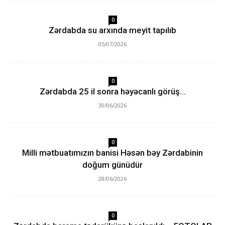
0
Zərdabda su arxında meyit tapılıb
05/07/2026
0
Zərdabda 25 il sonra həyəcanlı görüş…
30/06/2026
0
Milli mətbuatımızın banisi Həsən bəy Zərdabinin
doğum günüdür
28/06/2026
0