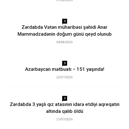
0
Zərdabda Vətən müharibəsi şəhidi Anar
Məmmədzadənin doğum günü qeyd olunub
04/08/2026
0
Azərbaycan mətbuatı – 151 yaşında!
22/07/2026
0
Zərdabda 3 yaşlı qız atasının idarə etdiyi aqreqatın
altında qalıb öldü
21/07/2026