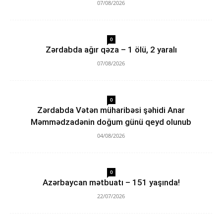
07/08/2026
0
Zərdabda ağır qəza – 1 ölü, 2 yaralı
07/08/2026
0
Zərdabda Vətən müharibəsi şəhidi Anar
Məmmədzadənin doğum günü qeyd olunub
04/08/2026
0
Azərbaycan mətbuatı – 151 yaşında!
22/07/2026