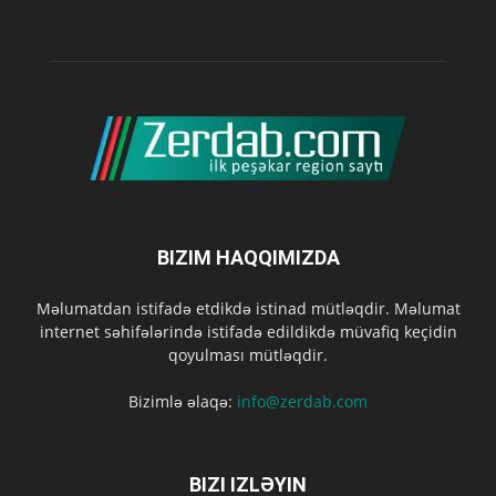
BIZIM HAQQIMIZDA
Məlumatdan istifadə etdikdə istinad mütləqdir. Məlumat
internet səhifələrində istifadə edildikdə müvafiq keçidin
qoyulması mütləqdir.
Bizimlə əlaqə:
info@zerdab.com
BIZI IZLƏYIN