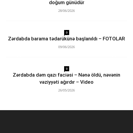
doğum günüdür
28/06/2026
0
Zərdabda barama tədarükünə başlanıldı – FOTOLAR
09/06/2026
0
Zərdabda dəm qazı faciəsi – Nənə öldü, nəvənin
vəziyyəti ağırdır – Video
26/05/2026