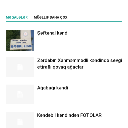
MƏQALƏLƏR
MÜƏLLIF DAHA ÇOX
Şəftəhal kəndi
Zərdabın Xanməmmədli kəndində sevgi
etiraflı qovaq ağacları
Ağabağı kəndi
Kəndəbil kəndindən FOTOLAR