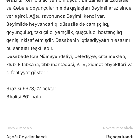
və Qəbələ qoyunçularının da qışlaqları Bəyimli ərazisində
yerləşirdi. Ağsu rayonunda Bəyimli kəndi var.
Bəyimlidə heyvandarlıq, xüsusilə də camışçılıq,
qoyunçuluq, taxılçılıq, yemçilik, quşçuluq, bostançılıq
geniş inkişaf etmişdir. Qəsəbənin iqtisadiyyatının əsasını
bu sahələr təşkil edir.
Qəsəbədə İcra Nümayəndəliyi, bələdiyyə, orta məktəb,
klub, kitabxana, tibb məntəqəsi, ATS, xidmət obyektləri və
s. fəaliyyət göstərir.
Ərazisi 9623,02 hektar
Əhalisi 861 nəfər
Əvvəlki məqalə
Növbəti məqalədə
Aşağı Seyidlər kəndi
Bıçaqçı kəndi