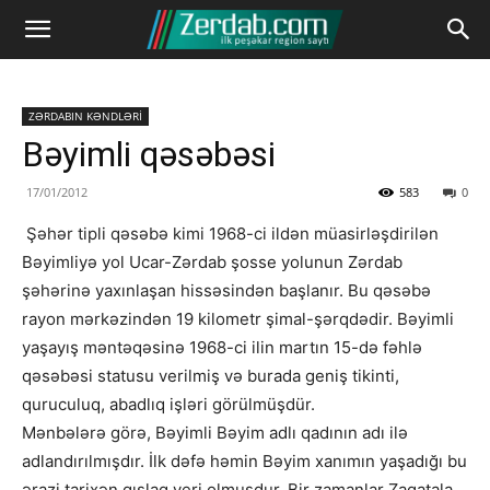
ZƏRDABIN KƏNDLƏRİ
Bəyimli qəsəbəsi
17/01/2012
583
0
Şəhər tipli qəsəbə kimi 1968-ci ildən müasirləşdirilən
Bəyimliyə yol Ucar-Zərdab şosse yolunun Zərdab
şəhərinə yaxınlaşan hissəsindən başlanır. Bu qəsəbə
rayon mərkəzindən 19 kilometr şimal-şərqdədir. Bəyimli
yaşayış məntəqəsinə 1968-ci ilin martın 15-də fəhlə
qəsəbəsi statusu verilmiş və burada geniş tikinti,
quruculuq, abadlıq işləri görülmüşdür.
Mənbələrə görə, Bəyimli Bəyim adlı qadının adı ilə
adlandırılmışdır. İlk dəfə həmin Bəyim xanımın yaşadığı bu
ərazi tarixən qışlaq yeri olmuşdur. Bir zamanlar Zaqatala