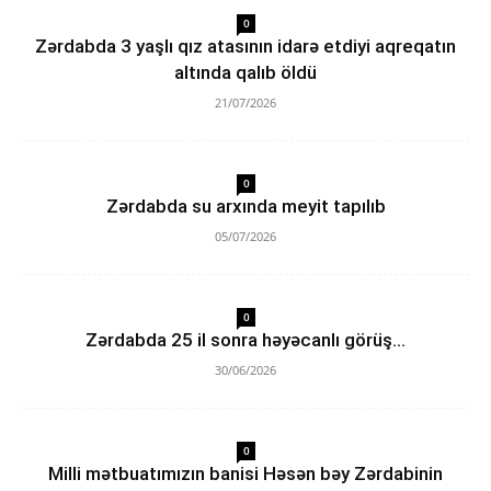
0
Zərdabda 3 yaşlı qız atasının idarə etdiyi aqreqatın
altında qalıb öldü
21/07/2026
0
Zərdabda su arxında meyit tapılıb
05/07/2026
0
Zərdabda 25 il sonra həyəcanlı görüş…
30/06/2026
0
Milli mətbuatımızın banisi Həsən bəy Zərdabinin