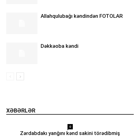
Allahqulubağı kəndindən FOTOLAR
Dəkkəoba kəndi
XƏBƏRLƏR
0
Zərdabdakı yanğını kənd sakini törədibmiş