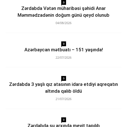
0
Zərdabda Vətən müharibəsi şəhidi Anar
Məmmədzadənin doğum günü qeyd olunub
04/08/2026
0
Azərbaycan mətbuatı – 151 yaşında!
22/07/2026
0
Zərdabda 3 yaşlı qız atasının idarə etdiyi aqreqatın
altında qalıb öldü
21/07/2026
0
Zərdabda su arxında meyit tapılıb