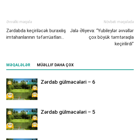
Əvvəlki məqalə
Növbəti məqalədə
Zərdabda keçiriləcək buraxılış
Jalə Əliyeva: “Yubileylər əvvəllər
imtahanlarının təfərrüatları…
çox böyük təmtəraqla
keçirilirdi”
MƏQALƏLƏR
MÜƏLLIF DAHA ÇOX
Zərdab gülməcələri – 6
Zərdab gülməcələri – 5