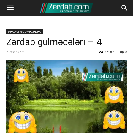
ZƏRDAB GÜLMƏCƏLƏRİ
Zərdab gülməcələri – 4
17/06/2012
14397
0