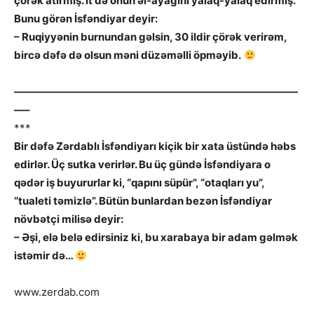
çörək atırmış. İt də onun əl-ayağını yalaq-yalaq edirmiş.
Bunu görən İsfəndiyar deyir:
– Ruqiyyənin burnundan gəlsin, 30 ildir çörək verirəm,
bircə dəfə də olsun məni düzəməlli öpməyib.
———————————————————————————
—–
***
Bir dəfə Zərdablı İsfəndiyarı kiçik bir xata üstündə həbs
edirlər. Üç sutka verirlər. Bu üç gündə İsfəndiyara o
qədər iş buyururlar ki, “qapını süpür”, “otaqları yu”,
“tualeti təmizlə”. Bütün bunlardan bezən İsfəndiyar
növbətçi milisə deyir:
– Əşi, elə belə edirsiniz ki, bu xarabaya bir adam gəlmək
istəmir də…
www.zerdab.com