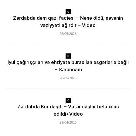
0
Zərdabda dəm qazı faciəsi – Nənə öldü, nəvənin
vəziyyəti ağırdır – Video
26/05/2026
0
İyul çağırışçıları və ehtiyata buraxılan əsgərlərlə bağlı
– Sərəncam
20/05/2026
0
Zərdabda Kür daşdı – Vətəndaşlar belə xilas
edildi+Video
21/04/2026