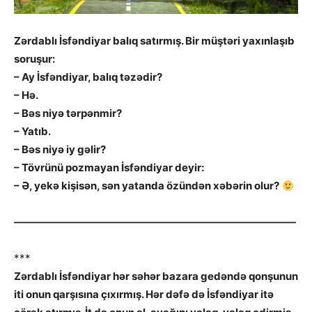
Zərdablı İsfəndiyar balıq satırmış. Bir müştəri yaxınlaşıb
soruşur:
– Ay İsfəndiyar, balıq təzədir?
– Hə.
– Bəs niyə tərpənmir?
– Yatıb.
– Bəs niyə iy gəlir?
– Tövrünü pozmayan İsfəndiyar deyir:
– Ə, yekə kişisən, sən yatanda özündən xəbərin olur?
———————————————————————————
***
Zərdablı İsfəndiyar hər səhər bazara gedəndə qonşunun
iti onun qarşısına çıxırmış. Hər dəfə də İsfəndiyar itə