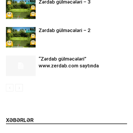
Zərdab gülməcələri – 3
Zərdab gülməcələri – 2
“Zərdab gülməcələri”
www.zerdab.com saytında
XƏBƏRLƏR