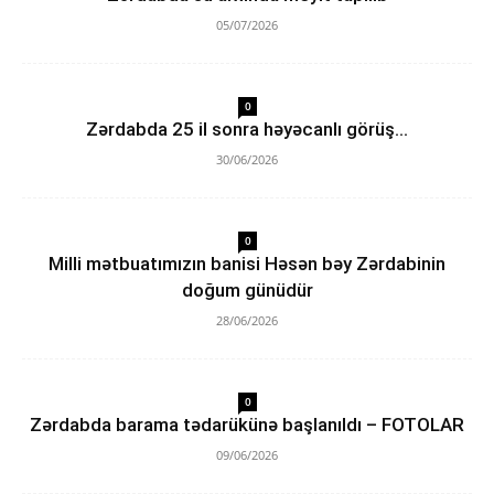
05/07/2026
0
Zərdabda 25 il sonra həyəcanlı görüş…
30/06/2026
0
Milli mətbuatımızın banisi Həsən bəy Zərdabinin
doğum günüdür
28/06/2026
0
Zərdabda barama tədarükünə başlanıldı – FOTOLAR
09/06/2026