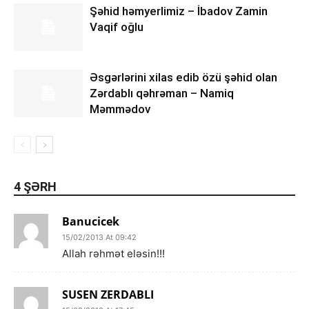
Şəhid həmyerlimiz – İbadov Zamin
Vaqif oğlu
Əsgərlərini xilas edib özü şəhid olan
Zərdablı qəhrəman – Namiq
Məmmədov
4 ŞƏRH
Banucicek
15/02/2013 At 09:42
Allah rəhmət eləsin!!!
SUSEN ZERDABLI