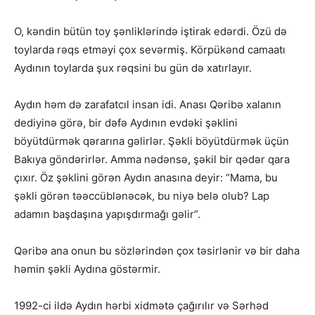
O, kəndin bütün toy şənliklərində iştirak edərdi. Özü də
toylarda rəqs etməyi çox sevərmiş. Körpükənd camaatı
Aydının toylarda şux rəqsini bu gün də xatırlayır.
Aydın həm də zarafatcıl insan idi. Anası Qəribə xalanın
dediyinə görə, bir dəfə Aydının evdəki şəklini
böyütdürmək qərarına gəlirlər. Şəkli böyütdürmək üçün
Bakıya göndərirlər. Amma nədənsə, şəkil bir qədər qara
çıxır. Öz şəklini görən Aydın anasına deyir: “Mama, bu
şəkli görən təəccüblənəcək, bu niyə belə olub? Lap
adamın başdaşına yapışdırmağı gəlir”.
Qəribə ana onun bu sözlərindən çox təsirlənir və bir daha
həmin şəkli Aydına göstərmir.
1992-ci ildə Aydın hərbi xidmətə çağırılır və Sərhəd