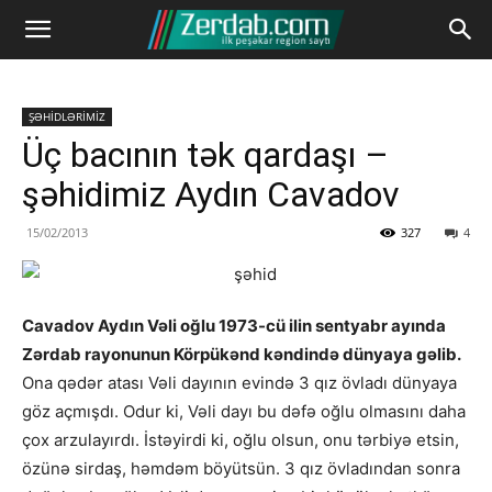
ŞƏHİDLƏRİMİZ
Üç bacının tək qardaşı –
şəhidimiz Aydın Cavadov
15/02/2013
327
4
Cavadov Aydın Vəli oğlu 1973-cü ilin sentyabr ayında
Zərdab rayonunun Körpükənd kəndində dünyaya gəlib.
Ona qədər atası Vəli dayının evində 3 qız övladı dünyaya
göz açmışdı. Odur ki, Vəli dayı bu dəfə oğlu olmasını daha
çox arzulayırdı. İstəyirdi ki, oğlu olsun, onu tərbiyə etsin,
özünə sirdaş, həmdəm böyütsün. 3 qız övladından sonra