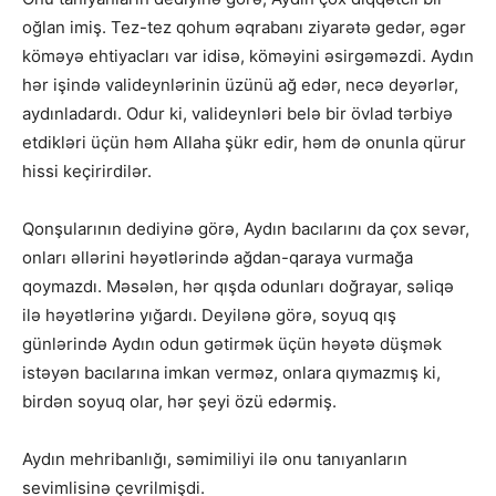
oğlan imiş. Tez-tez qohum əqrabanı ziyarətə gedər, əgər
köməyə ehtiyacları var idisə, köməyini əsirgəməzdi. Aydın
hər işində valideynlərinin üzünü ağ edər, necə deyərlər,
aydınladardı. Odur ki, valideynləri belə bir övlad tərbiyə
etdikləri üçün həm Allaha şükr edir, həm də onunla qürur
hissi keçirirdilər.
Qonşularının dediyinə görə, Aydın bacılarını da çox sevər,
onları əllərini həyətlərində ağdan-qaraya vurmağa
qoymazdı. Məsələn, hər qışda odunları doğrayar, səliqə
ilə həyətlərinə yığardı. Deyilənə görə, soyuq qış
günlərində Aydın odun gətirmək üçün həyətə düşmək
istəyən bacılarına imkan verməz, onlara qıymazmış ki,
birdən soyuq olar, hər şeyi özü edərmiş.
Aydın mehribanlığı, səmimiliyi ilə onu tanıyanların
sevimlisinə çevrilmişdi.