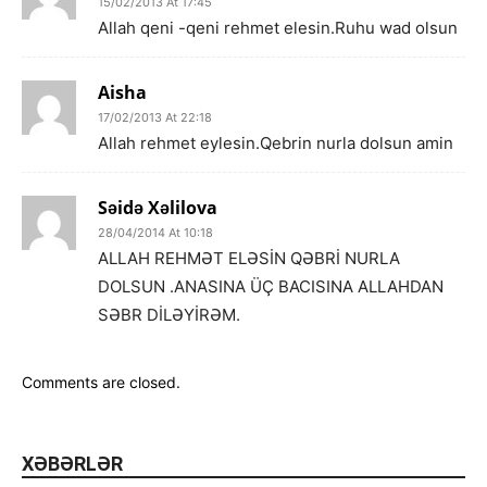
15/02/2013 At 17:45
Allah qeni -qeni rehmet elesin.Ruhu wad olsun
Aisha
17/02/2013 At 22:18
Allah rehmet eylesin.Qebrin nurla dolsun amin
Səidə Xəlilova
28/04/2014 At 10:18
ALLAH REHMƏT ELƏSİN QƏBRİ NURLA
DOLSUN .ANASINA ÜÇ BACISINA ALLAHDAN
SƏBR DİLƏYİRƏM.
Comments are closed.
XƏBƏRLƏR