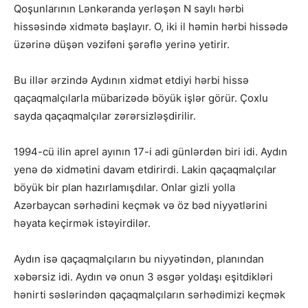
Qoşunlarının Lənkəranda yerləşən N saylı hərbi
hissəsində xidmətə başlayır. O, iki il həmin hərbi hissədə
üzərinə düşən vəzifəni şərəflə yerinə yetirir.
Bu illər ərzində Aydının xidmət etdiyi hərbi hissə
qaçaqmalçılarla mübarizədə böyük işlər görür. Çoxlu
sayda qaçaqmalçılar zərərsizləşdirilir.
1994-cü ilin aprel ayının 17-i adi günlərdən biri idi. Aydın
yenə də xidmətini davam etdirirdi. Lakin qaçaqmalçılar
böyük bir plan hazırlamışdılar. Onlar gizli yolla
Azərbaycan sərhədini keçmək və öz bəd niyyətlərini
həyata keçirmək istəyirdilər.
Aydın isə qaçaqmalçıların bu niyyətindən, planından
xəbərsiz idi. Aydın və onun 3 əsgər yoldaşı eşitdikləri
hənirti səslərindən qaçaqmalçıların sərhədimizi keçmək