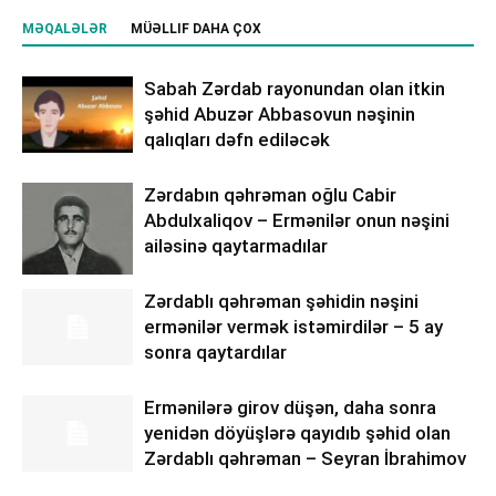
MƏQALƏLƏR
MÜƏLLIF DAHA ÇOX
Sabah Zərdab rayonundan olan itkin
şəhid Abuzər Abbasovun nəşinin
qalıqları dəfn ediləcək
Zərdabın qəhrəman oğlu Cabir
Abdulxaliqov – Ermənilər onun nəşini
ailəsinə qaytarmadılar
Zərdablı qəhrəman şəhidin nəşini
ermənilər vermək istəmirdilər – 5 ay
sonra qaytardılar
Ermənilərə girov düşən, daha sonra
yenidən döyüşlərə qayıdıb şəhid olan
Zərdablı qəhrəman – Seyran İbrahimov