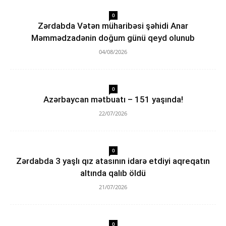
0
Zərdabda Vətən müharibəsi şəhidi Anar
Məmmədzadənin doğum günü qeyd olunub
04/08/2026
0
Azərbaycan mətbuatı – 151 yaşında!
22/07/2026
0
Zərdabda 3 yaşlı qız atasının idarə etdiyi aqreqatın
altında qalıb öldü
21/07/2026
0