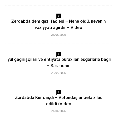
0
Zərdabda dəm qazı faciəsi – Nənə öldü, nəvənin
vəziyyəti ağırdır – Video
26/05/2026
0
İyul çağırışçıları və ehtiyata buraxılan əsgərlərlə bağlı
– Sərəncam
20/05/2026
0
Zərdabda Kür daşdı – Vətəndaşlar belə xilas
edildi+Video
21/04/2026