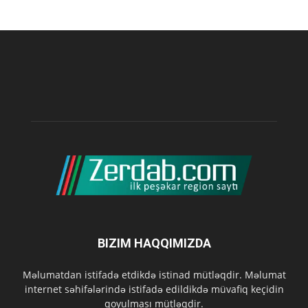
BIZIM HAQQIMIZDA
Məlumatdan istifadə etdikdə istinad mütləqdir. Məlumat
internet səhifələrində istifadə edildikdə müvafiq keçidin
qoyulması mütləqdir.