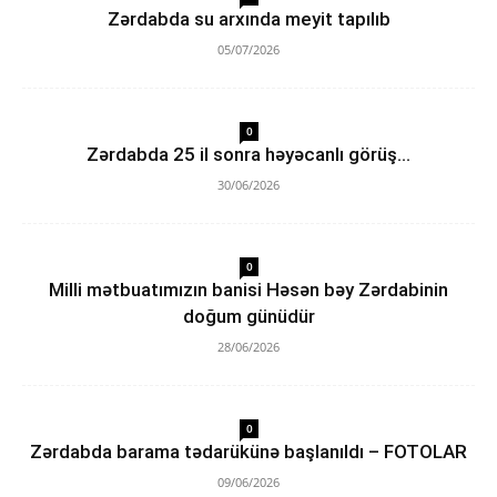
Zərdabda su arxında meyit tapılıb
05/07/2026
0
Zərdabda 25 il sonra həyəcanlı görüş…
30/06/2026
0
Milli mətbuatımızın banisi Həsən bəy Zərdabinin
doğum günüdür
28/06/2026
0
Zərdabda barama tədarükünə başlanıldı – FOTOLAR
09/06/2026