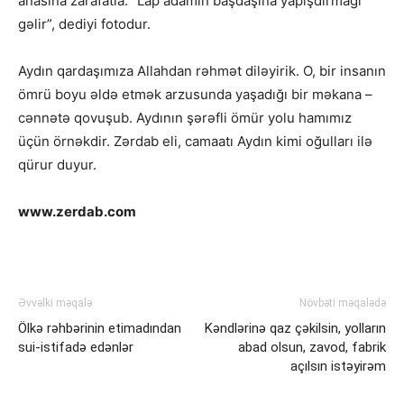
anasına zarafatla: “Lap adamın başdaşına yapışdırmağı
gəlir”, dediyi fotodur.
Aydın qardaşımıza Allahdan rəhmət diləyirik. O, bir insanın
ömrü boyu əldə etmək arzusunda yaşadığı bir məkana –
cənnətə qovuşub. Aydının şərəfli ömür yolu hamımız
üçün örnəkdir. Zərdab eli, camaatı Aydın kimi oğulları ilə
qürur duyur.
www.zerdab.com
Əvvəlki məqalə
Növbəti məqalədə
Ölkə rəhbərinin etimadından
Kəndlərinə qaz çəkilsin, yolların
sui-istifadə edənlər
abad olsun, zavod, fabrik
açılsın istəyirəm