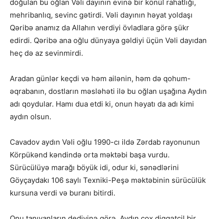
doğulan bu oğlan Vəli dayının evinə bir könül rahatlığı,
mehribanlıq, sevinc gətirdi. Vəli dayının həyat yoldaşı
Qəribə anamız da Allahın verdiyi övladlara görə şükr
edirdi. Qəribə ana oğlu dünyaya gəldiyi üçün Vəli dayıdan
heç də az sevinmirdi.
Aradan günlər keçdi və həm ailənin, həm də qohum-
əqrabanın, dostların məsləhəti ilə bu oğlan uşağına Aydın
adı qoydular. Hamı dua etdi ki, onun həyatı da adı kimi
aydın olsun.
Cavadov aydın Vəli oğlu 1990-cı ildə Zərdab rayonunun
Körpükənd kəndində orta məktəbi başa vurdu.
Sürücülüyə marağı böyük idi, odur ki, sənədlərini
Göyçaydakı 106 saylı Texniki-Peşə məktəbinin sürücülük
kursuna verdi və buranı bitirdi.
Onu tanıyanların dediyinə görə, Aydın çox diqqətcil bir