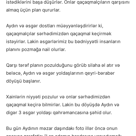
istədiklərini başa düşürlər. Onlar qaçaqmalçıların qarşısını
almaq üçün plan qururlar.
Aydın və əsgər dostları müəyyənləşdirirlər ki,
qaçaqmalçılar sərhədimizdən qaçaqmal keçirmək
istəyirlər. Lakin əsgərlərimiz bu bədniyyətli insanların
planını pozmağa nail olurlar.
Qarşı tərəf planın pozulduğunu görüb silaha əl atır və
beləcə, Aydın və əsgər yoldaşlarının qeyri-bərabər
döyüşü başlanır.
Xainlərin niyyəti pozulur və onlar sərhədimizdən
qaçaqmal keçirə bilmirlər. Lakin bu döyüşdə Aydın və
digər 3 əsgər yoldaşı qəhrəmancasına şəhid olur.
Bu gün Aydının məzar daşındakı foto illər öncə onun