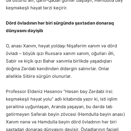
də üstünü alır, qanlı-qadalı günlər başlayır, Həmdulla bəy
keşməkeşli həyat tərzi keçirir.
Dörd övladının hər biri sürgündə şaxtadan donaraq
dünyasını dəyişib
O, anası Xanım, həyat yoldaşı Nişafərim xanım və dörd
övladı – böyük qızı Ruxsarə xanım xanım, oğulları Əli,
Sabir və kiçik qızı Bahar xanımla birlikdə yaşadıqları
doğma Zərdab kəndindən didərgin salınırlar. Onlar
ailəliklə Sibirə sürgün olunurlar.
Professor Eldəniz Həsənov “Həsən bəy Zərdabi irsi:
keşməkeşli həyat yolu” adlı kitabında yazır ki, isti iqlim
şəraitinə uyğunlaşan, Aranda yaşayan, bu dərdə tab
gətirməyən Səfəralı bəyin zövcəsi (Həmdulla bəyin anası)
Xanım nənə və Həmdulla bəyin dörd övladının hər biri
şaxtadan donaraq dünyasını dəyişir. Övladlarının faciəli