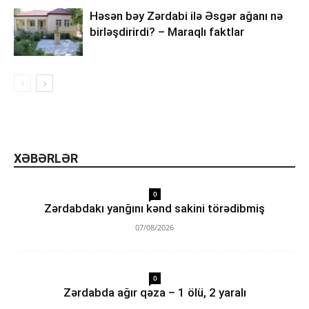
Həsən bəy Zərdabi ilə Əsgər ağanı nə
birləşdirirdi? – Maraqlı faktlar
XƏBƏRLƏR
0
Zərdabdakı yanğını kənd sakini törədibmiş
07/08/2026
0
Zərdabda ağır qəza – 1 ölü, 2 yaralı