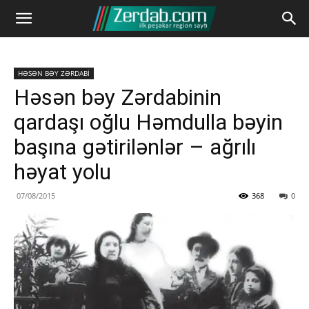
HƏSƏN BƏY ZƏRDABİ
Həsən bəy Zərdabinin
qardaşı oğlu Həmdulla bəyin
başına gətirilənlər – ağrılı
həyat yolu
07/08/2015
368
0