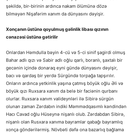
şəkildə, bir-birinin ardınca nakam ölümünə dözə
bilməyən Nişafərim xanım da dünyasını dəyişir.
Xonçanın üstünə qoyulmuş gəlinlik libası qızının
cənazəsi üstünə gətirilir
Onlardan Həmdulla bəyin 4-cü və 5-ci sinif şagirdi olmuş
Bahar adlı qızı və Sabir adlı oğlu qarlı, boranlı, şaxtalı bir
gecənin içində donaraq eyni gündə dünyasını dəyişir,
bacı və qardaş bir yerdə Sürgündə torpağa tapşırılır.
Onların ardınca yetkinlik yaşına çatmış böyük oğlu Əli və
böyük qızı Ruxsara xanım da belə bir faciənin qurbanı
olurlar. Ruxsara xanım valideynləri ilə Sibirə sürgün
olunan zaman Zərdabın indiki Məmmədqasımlı kəndindən
Hacı Cavad oğlu Hüseynə nişanlı olub. Zərdabdan Sibirə,
nişanlı olan Rusxara xanıma bayramlar qabağı bayramlıq
xonça göndərilərmiş. Növbəti dəfə ona bazarlıq bağlama