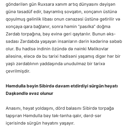
göndərilən gün Ruxsara xanım artıq dünyasını dəyişən
günə təsadüf edir, bayramlıq sovqatın, xonçanın üstünə
qoyulmuş gəlinlik libası onun cənazəsi üstünə gətirilir və
xonçaya qara bağlanır, sonra həmin “pasılka” doğma
Zərdab torpağına, bəy evinə geri qaytarılır. Bunun əks-
sədası Zərdabda yaşayan insanların dərin kədərinə səbəb
olur. Bu hadisə indinin özündə də nəinki Məlikovlar
ailəsinə, eləcə də bu tarixi hadisəni yaşamış digər hər bir
yaşlı zərdablının yaddaşında unudulmaz bir tarixə
çevrilmişdir.
Həmdulla bəyin Sibirdə davam etdirdiyi sürgün həyatı
Daşkəndlə əvəz olunur
Anasını, həyat yoldaşını, dörd balasını Sibirdə torpağa
tapşıran Həmdulla bəy tək-tənha qalır, dərd-sər
içərisində sürgün həyatını yaşayır.