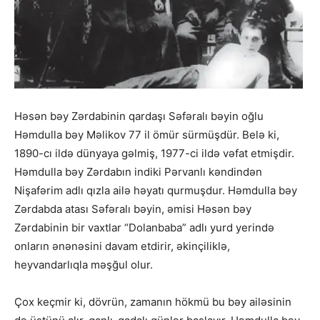
Həsən bəy Zərdabinin qardaşı Səfəralı bəyin oğlu
Həmdulla bəy Məlikov 77 il ömür sürmüşdür. Belə ki,
1890-cı ildə dünyaya gəlmiş, 1977-ci ildə vəfat etmişdir.
Həmdulla bəy Zərdabın indiki Pərvanlı kəndindən
Nişafərim adlı qızla ailə həyatı qurmuşdur. Həmdulla bəy
Zərdabda atası Səfəralı bəyin, əmisi Həsən bəy
Zərdabinin bir vaxtlar “Dolanbaba” adlı yurd yerində
onların ənənəsini davam etdirir, əkinçiliklə,
heyvandarlıqla məşğul olur.
Çox keçmir ki, dövrün, zamanın hökmü bu bəy ailəsinin