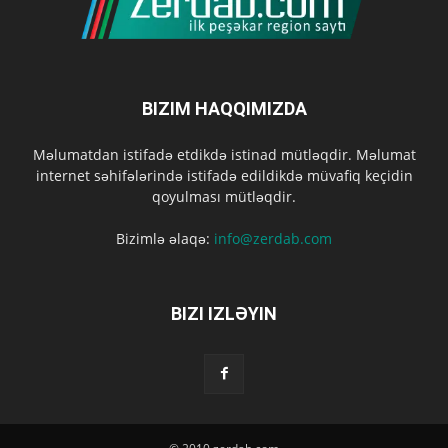
BIZIM HAQQIMIZDA
Məlumatdan istifadə etdikdə istinad mütləqdir. Məlumat
internet səhifələrində istifadə edildikdə müvafiq keçidin
qoyulması mütləqdir.
Bizimlə əlaqə:
info@zerdab.com
BIZI IZLƏYIN