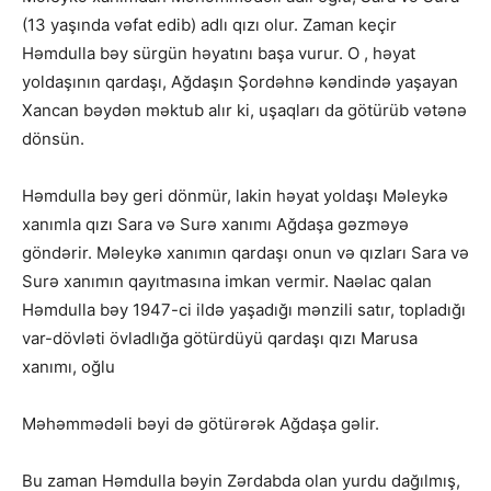
(13 yaşında vəfat edib) adlı qızı olur. Zaman keçir
Həmdulla bəy sürgün həyatını başa vurur. O , həyat
yoldaşının qardaşı, Ağdaşın Şordəhnə kəndində yaşayan
Xancan bəydən məktub alır ki, uşaqları da götürüb vətənə
dönsün.
Həmdulla bəy geri dönmür, lakin həyat yoldaşı Məleykə
xanımla qızı Sara və Surə xanımı Ağdaşa gəzməyə
göndərir. Məleykə xanımın qardaşı onun və qızları Sara və
Surə xanımın qayıtmasına imkan vermir. Naəlac qalan
Həmdulla bəy 1947-ci ildə yaşadığı mənzili satır, topladığı
var-dövləti övladlığa götürdüyü qardaşı qızı Marusa
xanımı, oğlu
Məhəmmədəli bəyi də götürərək Ağdaşa gəlir.
Bu zaman Həmdulla bəyin Zərdabda olan yurdu dağılmış,