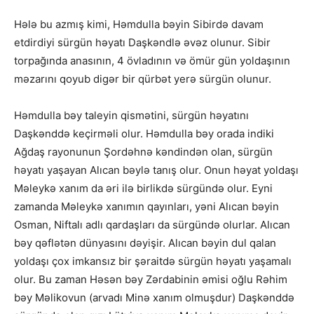
Hələ bu azmış kimi, Həmdulla bəyin Sibirdə davam
etdirdiyi sürgün həyatı Daşkəndlə əvəz olunur. Sibir
torpağında anasının, 4 övladının və ömür gün yoldaşının
məzarını qoyub digər bir qürbət yerə sürgün olunur.
Həmdulla bəy taleyin qismətini, sürgün həyatını
Daşkənddə keçirməli olur. Həmdulla bəy orada indiki
Ağdaş rayonunun Şordəhnə kəndindən olan, sürgün
həyatı yaşayan Alıcan bəylə tanış olur. Onun həyat yoldaşı
Məleykə xanım da əri ilə birlikdə sürgündə olur. Eyni
zamanda Məleykə xanımın qayınları, yəni Alıcan bəyin
Osman, Niftalı adlı qardaşları da sürgündə olurlar. Alıcan
bəy qəflətən dünyasını dəyişir. Alıcan bəyin dul qalan
yoldaşı çox imkansız bir şəraitdə sürgün həyatı yaşamalı
olur. Bu zaman Həsən bəy Zərdabinin əmisi oğlu Rəhim
bəy Məlikovun (arvadı Minə xanım olmuşdur) Daşkənddə