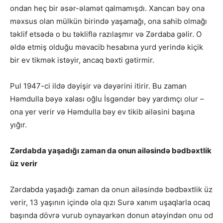
ondan heç bir əsər-əlamət qalmamışdı. Xancan bəy ona
məxsus olan mülkün birində yaşamağı, ona sahib olmağı
təklif etsədə o bu təkliflə razılaşmır və Zərdaba gəlir. O
əldə etmiş olduğu məvacib hesabına yurd yerində kiçik
bir ev tikmək istəyir, ancaq bəxti gətirmir.
Pul 1947-ci ildə dəyişir və dəyərini itirir. Bu zaman
Həmdulla bəyə xalası oğlu İsgəndər bəy yardımçı olur –
ona yer verir və Həmdulla bəy ev tikib ailəsini başına
yığır.
Zərdabda yaşadığı zaman da onun ailəsində bədbəxtlik
üz verir
Zərdabda yaşadığı zaman da onun ailəsində bədbəxtlik üz
verir, 13 yaşının içində ola qızı Surə xanım uşaqlarla ocaq
başında dövrə vurub oynayarkən donun ətəyindən onu od