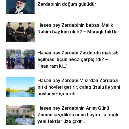
Zərdabinin doğum günüdür
Həsən bəy Zərdabinin babası Məlik
Rəhim bəy kim olub? – Maraqlı faktlar
Həsən bəy Zərdabi Zərdabda məktəb
açılması üçün necə çarpışırdı? –
“İnanıram ki…”
Həsən bəy Zərdabi Misirdən Zərdaba
bitki növləri gətirir, calaq üsulu ilə yeni
növlər yetişdirirdi…
Həsən bəy Zərdabinin Anım Günü –
Zaman keçdikcə onun həyatı ilə bağlı
yeni faktlar üzə çıxır…