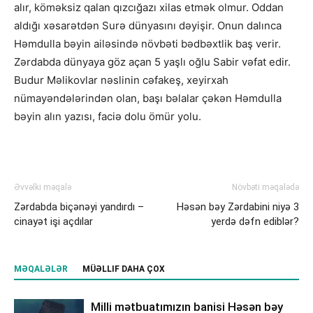
alır, köməksiz qalan qızcığazı xilas etmək olmur. Oddan
aldığı xəsarətdən Surə dünyasını dəyişir. Onun dalınca
Həmdulla bəyin ailəsində növbəti bədbəxtlik baş verir.
Zərdabda dünyaya göz açan 5 yaşlı oğlu Sabir vəfat edir.
Budur Məlikovlar nəslinin cəfakeş, xeyirxah
nümayəndələrindən olan, başı bəlalar çəkən Həmdulla
bəyin alın yazısı, faciə dolu ömür yolu.
Əvvəlki məqalə
Növbəti məqalədə
Zərdabda biçənəyi yandırdı –
Həsən bəy Zərdabini niyə 3
cinayət işi açdılar
yerdə dəfn ediblər?
MƏQALƏLƏR
MÜƏLLIF DAHA ÇOX
Milli mətbuatımızın banisi Həsən bəy