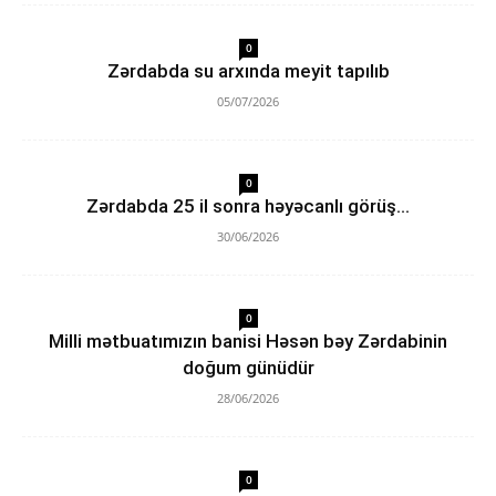
0
Zərdabda su arxında meyit tapılıb
05/07/2026
0
Zərdabda 25 il sonra həyəcanlı görüş…
30/06/2026
0
Milli mətbuatımızın banisi Həsən bəy Zərdabinin
doğum günüdür
28/06/2026
0