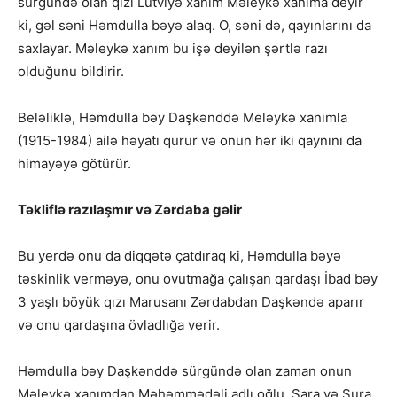
sürgündə olan qızı Lütviyə xanım Məleykə xanıma deyir
ki, gəl səni Həmdulla bəyə alaq. O, səni də, qayınlarını da
saxlayar. Məleykə xanım bu işə deyilən şərtlə razı
olduğunu bildirir.
Beləliklə, Həmdulla bəy Daşkənddə Meləykə xanımla
(1915-1984) ailə həyatı qurur və onun hər iki qaynını da
himayəyə götürür.
Təkliflə razılaşmır və Zərdaba gəlir
Bu yerdə onu da diqqətə çatdıraq ki, Həmdulla bəyə
təskinlik verməyə, onu ovutmağa çalışan qardaşı İbad bəy
3 yaşlı böyük qızı Marusanı Zərdabdan Daşkəndə aparır
və onu qardaşına övladlığa verir.
Həmdulla bəy Daşkənddə sürgündə olan zaman onun
Məleykə xanımdan Məhəmmədəli adlı oğlu, Sara və Sura