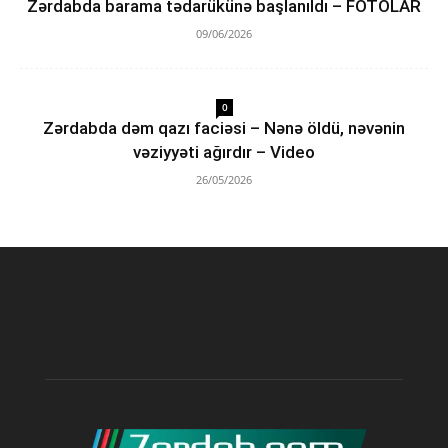
Zərdabda barama tədarükünə başlanıldı – FOTOLAR
09/06/2026
0
Zərdabda dəm qazı faciəsi – Nənə öldü, nəvənin
vəziyyəti ağırdır – Video
26/05/2026