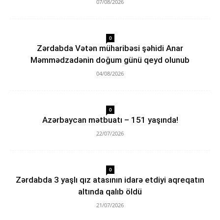
07/08/2026
0
Zərdabda Vətən müharibəsi şəhidi Anar
Məmmədzadənin doğum günü qeyd olunub
04/08/2026
0
Azərbaycan mətbuatı – 151 yaşında!
22/07/2026
0
Zərdabda 3 yaşlı qız atasının idarə etdiyi aqreqatın
altında qalıb öldü
21/07/2026